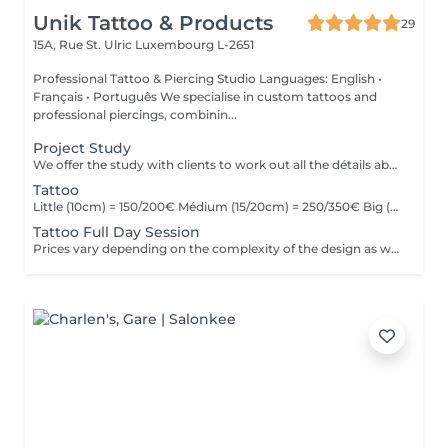
Unik Tattoo & Products
29
15A, Rue St. Ulric
Luxembourg L-2651
Professional Tattoo & Piercing Studio Languages: English •
Français • Português We specialise in custom tattoos and
professional piercings, combinin...
Project Study
We offer the study with clients to work out all the détails about their tattoo.
Tattoo
Little (10cm) = 150/200€ Médium (15/20cm) = 250/350€ Big (25cm/+) = start at 400€ Custom quotes per project! The prices vary depending on the complexity of the design as well as the área to be tattoed!
Tattoo Full Day Session
Prices vary depending on the complexity of the design as well as the área to be tattoed.