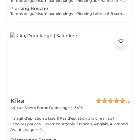
Temps de guérison* par piercings - Piercing aux narines: 3-4 semaines - Piercing septum: 4-8 semaines *Notez également qu'il est indispensable de réaliser les soins quotidiennement pour que la cicatrisation se fasse dans les meilleures conditions. *La guérison est différente d'une personne à l'autre **Si vous êtes mineur, l'autorisation parentale est obligatoire.
Piercing Bouche
Temps de guérison* par piercings - Piercing Labret: 6-8 semaines - Piercing des lèvres / côté: 6-8 semaines - Piercing de la lèvre supérieure: 2-3 mois - Piercing de la langue: 4-8 semaines *Notez également qu'il est indispensable de réaliser les soins quotidiennement pour que la cicatrisation se fasse dans les meilleures conditions. *La guérison est différente d'une personne à l'autre **Si vous êtes mineur, l'autorisation parentale est obligatoire.
Kika
53
44, rue Sainte Barbe
Dudelange L-3416
Il s'agit d'épilation à laser!! Pas d'épilation à la cire ni au fil!
Langues parlées: Luxembourgeois, Français, Anglais, Allemand
Avant chaque sé...