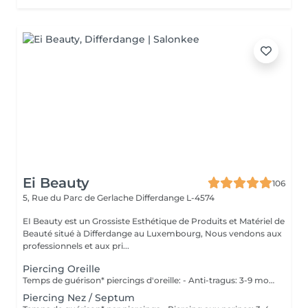
Ei Beauty
106
5, Rue du Parc de Gerlache
Differdange L-4574
EI Beauty est un Grossiste Esthétique de Produits et Matériel de
Beauté situé à Differdange au Luxembourg, Nous vendons aux
professionnels et aux pri...
Piercing Oreille
Temps de guérison* piercings d'oreille: - Anti-tragus: 3-9 mois - Piercing de conque: 3-9 mois - Daithpiercing: 3-9 mois - Piercing helix: 3-9 mois - Perçage de fumée: 3-9 mois - Piercing douillet: 3-9 mois - Piercing Tragus: 3-9 mois - Piercing du lobe de l'oreille: 4-8 semaines *Notez également qu'il est indispensable de réaliser les soins quotidiennement pour que la cicatrisation se fasse dans les meilleures conditions. *La guérison est différente d'une personne à l'autre **Si vous êtes mineur, l'autorisation parentale est obligatoire. Industriel Piercing - Sous réserve d'évaluation
Piercing Nez / Septum