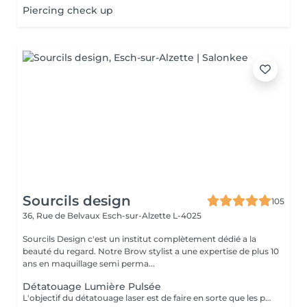
Piercing check up
Sourcils design
105
36, Rue de Belvaux
Esch-sur-Alzette L-4025
Sourcils Design c'est un institut complètement dédié a la
beauté du regard. Notre Brow stylist a une expertise de plus 10
ans en maquillage semi perma...
Détatouage Lumière Pulsée
L'objectif du détatouage laser est de faire en sorte que les particules d'encre soient digérables par l'organisme. Ainsi le faisceau d'énergie du laser vise le pigment et permet de le faire éclater. Il va ensuite être éliminé par les globules blancs. La quantité de séances dépendra du type d'encre, de la peau et de la technique utilisée par le professionnel qui a réalisé votre tatouage des sourcils. seulement un mois apres la première séance la praticienne pourra déterminer le numéro de séances nécessaires, dans. certaines cas une seule séance suffit comme dans certains outres nous pouvons besoin de trois ou plus. Les poils peuvent temporairement devenir blancs "en raison de l'élimination des pigments" explique l'experte. Cette décoloration est courante et temporaire (en quelques jours seulement, les sourcils retrouvent leur couleur d'origine).