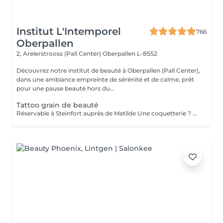
Institut L'Intemporel
766
Oberpallen
2, Arelerstrooss (Pall Center)
Oberpallen L-8552
Découvrez notre institut de beauté à Oberpallen (Pall Center),
dans une ambiance empreinte de sérénité et de calme, prêt
pour une pause beauté hors du...
Tattoo grain de beauté
Réservable à Steinfort auprès de Matilde Une coquetterie ? Accentuer un grain de beauté déjà existant ? Une jolie mouche à la Maryline Monroe ? Au choix... Sans douleur, pas de retouche nécessaire ( mais comprise si besoin ), longue durée dans le temps ( jusqu'à 18 mois )