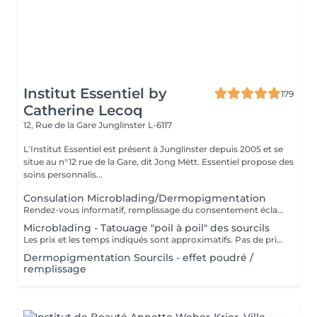
Institut Essentiel by
179
Catherine Lecoq
12, Rue de la Gare
Junglinster L-6117
L'Institut Essentiel est présent à Junglinster depuis 2005 et se
situe au n°12 rue de la Gare, dit Jong Mëtt. Essentiel propose des
soins personnalis...
Consulation Microblading/Dermopigmentation
Rendez-vous informatif, remplissage du consentement éclairé pour la réalisation d'un acte de tatouage. Évaluation du tatouage à réaliser, choix de la technique la mieux adaptée. La consultation est considérée comme un acompte si prise de rendez-vous pour le tatouage endéans les 15 jours.
Microblading - Tatouage "poil à poil" des sourcils
Les prix et les temps indiqués sont approximatifs. Pas de prise de rendez-vous sans consultation préalable. Réservable en ligne ou par téléphone.
Dermopigmentation Sourcils - effet poudré /
remplissage