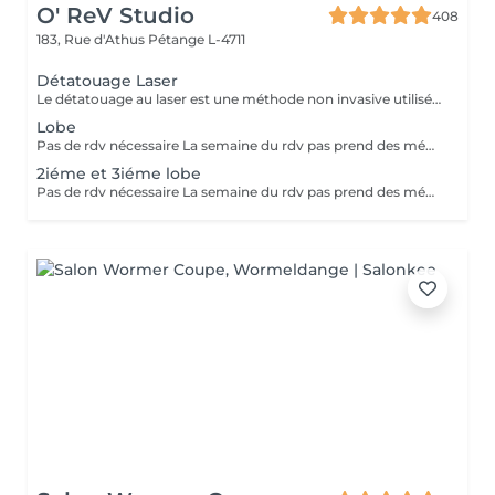
O' ReV Studio
408
183, Rue d'Athus
Pétange L-4711
Détatouage Laser
Le détatouage au laser est une méthode non invasive utilisée pour enlever un tatouage de la peau en utilisant un laser. Ce processus est très populaire, car il permet de supprimer les tatouages de manière efficace tout en minimisant les risques de cicatrices. Le principe repose sur l'utilisation d e faisceaux lumineux qui fragmentent les pigments du tatouage.
Lobe
Pas de rdv nécessaire La semaine du rdv pas prend des médicaments, des anti-inflamatoires, des antibiotiques et de cortisone.
2iéme et 3iéme lobe
Pas de rdv nécessaire La semaine du rdv pas prend des médicaments, des anti-inflamatoires, des antibiotiques et de cortisone.