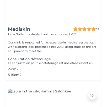
Mediskin
59
1, rue Guillaume de Machault
Luxembourg L-2111
Our clinic is renowned for its expertise in medical aesthetics,
with a strong local presence since 2010, using state-of-the-art
equipment to meet the ...
Consultation détatouage
La consultation pour le détatouage est une étape essentielle avant le traitement. Elle permet d'évaluer la taille, les couleurs et la profondeur du tatouage, ainsi que le type de peau du patient. Le professionnel explique le déroulement du traitement, le nombre de séances nécessaires et les éventuels effets secondaires. C'est aussi le moment pour poser toutes vos questions et discuter des attentes en termes de résultats
-5cm2
5-15cm2