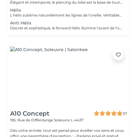
Élégant et intemporel, le piercing du lobe est la base de toutes les plus belles compositions. Qu'il s'agisse d'un premier piercing ou d'une nouvelle création, chaque réalisation est effectuée avec précision afin de t'offrir une expérience aussi agréable que soignée. Inclus : Bijou de première pose en titane ASTM F-136 Conseils personnalisés et suivi de cicatrisation + 5€ pour changer la couleur de ton bijou grâce à l'anodisation. Les bijoux de la vitrine sont disponibles en première pause, le prix du bijou est à ajouter à la prestation. Pour toutes demandes d'informations, merci de me contacter. Tout les mineurs doivent être accompagnés d'un tuteur légal ( parents ! ), des justificatifs d'identités seront demandés.
Hélix
L'hélix sublime naturellement les lignes de l'oreille. Véritable incontournable, il apporte une touche contemporaine et raffinée qui s'intègre parfaitement à votre style. Chaque projet est pensé en harmonie avec ton anatomie. Conseils personnalisés et suivi de cicatrisation Inclus : Bijou de première pose en titane ASTM F-136 + 5€ pour changer la couleur de ton bijou grâce à l'anodisation. Les bijoux de la vitrine sont disponibles en première pause, le prix du bijou est à ajouter à la prestation. Pour toutes demandes d'informations, merci de me contacter. Tout les mineurs doivent être accompagnés d'un tuteur légal ( parents ! ), des justificatifs d'identités seront demandés.
Anti Hélix
Discret et sophistiqué, le forward hélix illumine l'avant de l'oreille avec subtilité. Un choix idéal pour une composition délicate et résolument élégante. Conseils personnalisés et suivi de cicatrisation Inclus : Bijou de première pose en titane ASTM F-136 + 5€ pour changer la couleur de ton bijou grâce à l'anodisation. Les bijoux de la vitrine sont disponibles en première pause, le prix du bijou est à ajouter à la prestation. Pour toutes demandes d'informations, merci de me contacter. Tout les mineurs doivent être accompagnés d'un tuteur légal ( parents ! ), des justificatifs d'identités seront demandés.
A10 Concept
37
195, Rue de Differdange
Soleuvre L-4437
Dès votre arrivée, tout est pensé pour éveiller vos sens et vous
offrir une parenthèse d'exception : - Parking privé et gratuit,