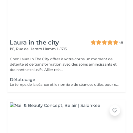
Laura in the city
48
191, Rue de Hamm
Hamm L-1713
Chez Laura In The City offrez à votre corps un moment de
détente et de transformation avec des soins amincissants et
drainants exclusifs! Allier rela...
Détatouage
Le temps de la séance et le nombre de séances utiles pour enlever le tatouage sont variables Le détatouage laser est une technique efficace qui fragmente les pigments d'encre sous la peau à l'aide de faisceaux de lumière, permettant ainsi au système immunitaire de les éliminer progressivement. Le processus nécessite généralement plusieurs séances, et son efficacité dépend de divers facteurs. Comment ça marche ? Le laser cible les particules d'encre et les chauffe pour les fragmenter en morceaux plus petits. Ces fragments sont ensuite naturellement évacués par le corps. Différents types de lasers, tels que le laser Picosure ou le laser Q-Switched, sont utilisés pour traiter efficacement différentes couleurs et profondeurs d'encre. Ce qu'il faut savoir Nombre de séances Le nombre de séances varie considérablement. Un tatouage amateur peut nécessiter 3 à 5 séances, tandis qu'un tatouage professionnel peut en exiger 4 à 12, voire plus, pour une disparition complète. Résultats progressifs L'éclaircissement de l'encre est visible après chaque séance, mais le tatouage complet s'estompe progressivement au fil du temps.