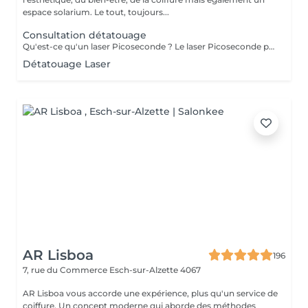
espace solarium. Le tout, toujours...
Consultation détatouage
Qu'est-ce qu'un laser Picoseconde ? Le laser Picoseconde permet de délivrer une impulsion lumineuse de l'ordre de 300 picoseconde. Cette brièveté d'impulsion induit une onde de choc capable de fragmenter les pigments du tatouage. Le détatouage était jusqu'à présent réalisé avec des lasers dits «Q Switched» avec une durée d'impulsion de l'ordre de la nanoseconde, beaucoup moins efficace. - Efficace sur les tatouages noirs et de couleurs - Traitement corps, visage et maquillage permanant. - Le détatouage par laser ne laisse pas de cicatrices après le traitement ; - Les séances sont espacées de 30 à 40 jours (au lieu de 2 mois ou plus avec un laser «Q Switched») ; Il est impossible de prédire avec précision le nombre de séances nécessaires. En effet, tout dépend des facteurs sur lesquels nous n'avons aucune information avant de commencer le traitement (qualité et profondeur de l'encre, présence ou non de métaux dans les pigments)
Détatouage Laser
AR Lisboa
196
7, rue du Commerce
Esch-sur-Alzette 4067
AR Lisboa vous accorde une expérience, plus qu'un service de
coiffure. Un concept moderne qui aborde des méthodes