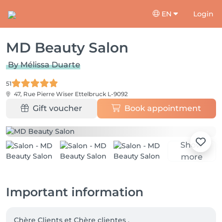
EN
Login
MD Beauty Salon
By Mélissa Duarte
51
47, Rue Pierre Wiser
Ettelbruck L-9092
Gift voucher
Book appointment
Show
more
Important information
Chère Clients et Chère clientes , 
