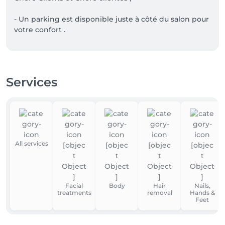
- Un parking est disponible juste à côté du salon pour 
votre confort . 

- A votre arrivée, merci de sonner pour que nous 
Services
All services
Facial
Body
Hair
Nails,
treatments
removal
Hands &
Feet