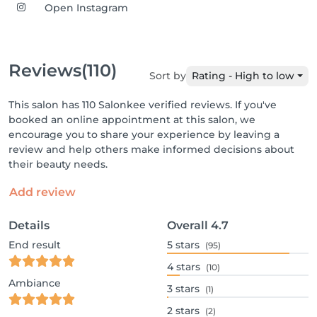
Open Instagram
Reviews
(110)
Sort by
Rating - High to low
This salon has 110 Salonkee verified reviews. If you've
booked an online appointment at this salon, we
encourage you to share your experience by leaving a
review and help others make informed decisions about
their beauty needs.
Add review
Details
Overall
4.7
End result
5
stars
(95)
4
stars
(10)
Ambiance
3
stars
(1)
2
stars
(2)