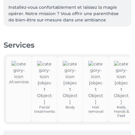
Installez-vous confortablement et laissez la magie 
opérer. Notre mission ? Vous offrir une parenthèse 
de bien-être sur-mesure dans une ambiance 
chaleureuse et bienveillante où vous vous sentirez 
comme chez vous.

Services
Profitez de ce moment qui n'appartient qu'à vous. À 
très vite!
All services
Facial
Body
Hair
Nails,
treatments
removal
Hands &
Feet