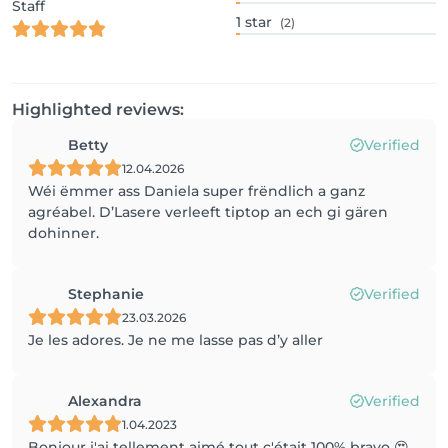
Staff
1
star
(2)
Highlighted reviews:
Betty
Verified
12.04.2026
Wéi ëmmer ass Daniela super frëndlich a ganz
agréabel. D’Lasere verleeft tiptop an ech gi gären
dohinner.
Stephanie
Verified
23.03.2026
Je les adores. Je ne me lasse pas d’y aller
Alexandra
Verified
1.04.2023
Bonjour j'ai tellement aimé tout c'était 100% bravo 😍