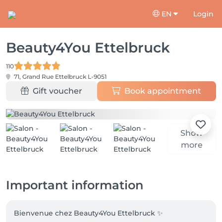
EN
Login
Beauty4You Ettelbruck
110
71, Grand Rue
Ettelbruck L-9051
Gift voucher
Book appointment
Show
more
Important information
Bienvenue chez Beauty4You Ettelbruck ✨
