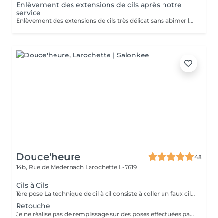
Enlèvement des extensions de cils après notre
service
Enlèvement des extensions de cils très délicat sans abîmer les cils naturels!
Douce'heure
48
14b, Rue de Medernach
Larochette L-7619
Cils à Cils
1ère pose La technique de cil à cil consiste à coller un faux cil sur chacun de vos cils naturels. De cette façon, il est possible d'agir sur leur longueur, leur courbure, et de leur épaisseur.
Retouche
Je ne réalise pas de remplissage sur des poses effectuées par d'autres techniciennes. Pour un regard toujours parfait, une vérification ou un entretien toutes les 3 à 4 semaines est nécessaire, afin de poser d'autres extensions sur les nouveaux cils qui sont tombés.