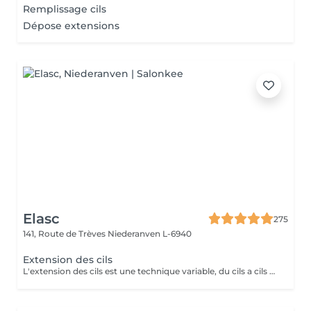
Remplissage cils
Dépose extensions
Elasc
275
141, Route de Trèves
Niederanven L-6940
Extension des cils
L'extension des cils est une technique variable, du cils a cils pour un effect très discret. Le 2D un effect naturel mais plus dense et le 3D va donner un effect volume. Nous proposons après chaque pose complète au deuxième rendez-vous de faire un remplissage par contre a votre troisième passage de faire une dépose suivi d'une pose complète afin de ne pas abîmer vos cils et d'avoir toujours un résultat parfait. Pour celle encore hésitante ou ayant peur d'être allergique on vous propose de réserver un entretien préalable afin d'en discuter ensemble et de vous mettre quel que cils pour que vous puissiez voir comment vous réagissez.