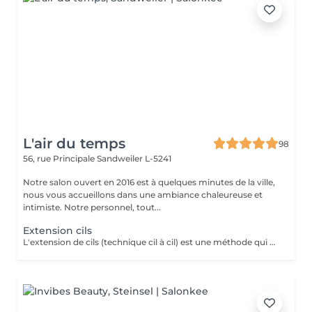
L'air du temps
98
56, rue Principale
Sandweiler L-5241
Notre salon ouvert en 2016 est à quelques minutes de la ville,
nous vous accueillons dans une ambiance chaleureuse et
intimiste. Notre personnel, tout...
Extension cils
L'extension de cils (technique cil à cil) est une méthode qui consiste à fixer, à votre propre cil, un cil ou un bouquet de cils en microfibre sans contact direct avec votre peau. Le but étant que votre cil naturel et l'extension de cil ne fassent plus qu'un. Cette méthode vous permet d'accentuer et d'agrandir votre regard. Remplissage 3 à 4 semaines. Nous vous donnerons les conseil pour l'entretien des extensions.