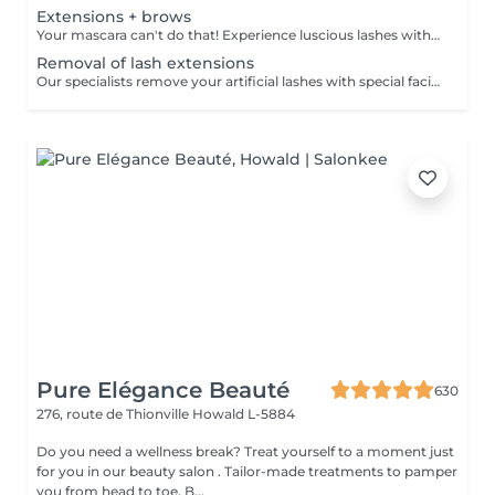
Extensions + brows
Your mascara can't do that! Experience luscious lashes with our professional lash extensions. Each artificial lash is expertly applied to your natural lashes, creating a fuller, longer, and darker look. Volume options: choose from 1D to 5D for the perfect fullness. Personalised choices: discuss your preferences for curves and colours with our expert. Comfort focused: extensions are applied one eye at a time, with breaks as needed during the 2-hour process. What to expect: - eye area is cleaned - tape and patches protect the skin - extensions are applied to your natural lashes - lashes are dried for a secure hold - tape and patches are removed Post-care: avoid wetting lashes for 24 hours. Frequency: schedule every 3-4 weeks.
Removal of lash extensions
Our specialists remove your artificial lashes with special facilities. If the lashes were done in our beauty space - on your next visit for lash extensions removal will be for free.
Pure Elégance Beauté
630
276, route de Thionville
Howald L-5884
Do you need a wellness break? Treat yourself to a moment just
for you in our beauty salon . Tailor-made treatments to pamper
you from head to toe. B...