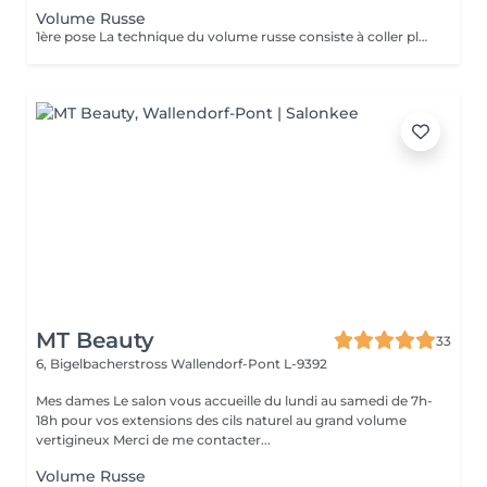
Volume Russe
1ère pose La technique du volume russe consiste à coller plusieurs faux cils sur chacun de vos cils naturels. De cette façon, il est possible d'agir sur leur longueur, leur courbure, leur épaisseur et leur volume
MT Beauty
33
6, Bigelbacherstross
Wallendorf-Pont L-9392
Mes dames Le salon vous accueille du lundi au samedi de 7h-
18h pour vos extensions des cils naturel au grand volume
vertigineux Merci de me contacter...
Volume Russe