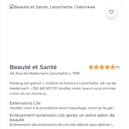
Beauté et Santé
75
49, Rue de Medernach
Larochette L-7619
Parking est gratuit. L'institut se trouve à Larochette. 49 rue de
Medernach. +352 661 931 701 Veuillez noter que si vous annulez
votre rdv en moins d...
Extensions Cils
Veuillez venir à la procédure sans maquillage, sinon je ne garantis pas la qualité La correction chaque 2-3 semaines, avec 50-70% cils restant / De nouvelles extensions de cils en 4 à 7 semaines. Recommandations: 1. Durant les premières 24 h après la procédure éviter le contacte directe avec du l'eau. 2. Ne pas frotter ou toucher les cils avec les mains. Ne pas dormir le visage contre l'oreiller. Si l'il pique toucher juste la paupière mobile. 3. Durant 2 jours n'est pas recommandé a fréquenter le sauna, solarium, piscine. 4. Se laver uniquement avec des produits qui ne contient pas du huile. Autour des yeux est mieux de laver avec du l'eau au savon et bourgeon de cotton. 5. N'utiliser pas le mascara. 6. Enlever uniquement chez le Master. Ne pas tirer. 8. Brosser les cils avec une brosse dédier pour ça matin et soir.
Enlèvement extension cils après un autre salon de
beauté
Enlèvement des extensions de cils très délicat sans abîmer les cils naturels!