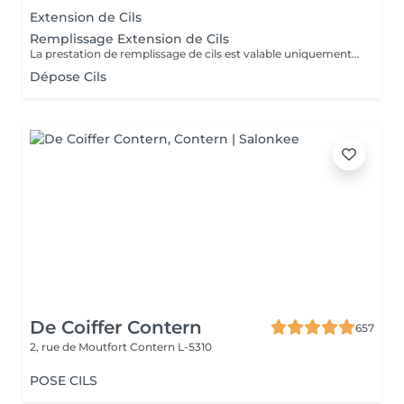
Extension de Cils
Remplissage Extension de Cils
La prestation de remplissage de cils est valable uniquement pour les clients ayant réalisé leur première pose chez LuxStudio. Si vous avez fait votre première pose dans un autre salon, vous devrez réserver une pose complète de cils afin de bénéficier de notre garantie, même pour les cils que vous avez déjà.
Dépose Cils
De Coiffer Contern
657
2, rue de Moutfort
Contern L-5310
POSE CILS