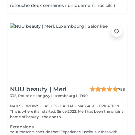
retouche deux semaines ( uniquement nos cils )
NUU beauty | Merl
788
332, Route de Longwy
Luxembourg L-1940
NAILS - BROWS - LASHES - FACIAL - MASSAGE - EPILATION
This is where it all started. Since 2022, Merl has been the original
home of beauty - the one th...
Extensions
Your mascara can't do that! Experience luscious lashes with our professional lash extensions. Each artificial lash is expertly applied to your natural lashes, creating a fuller, longer, and darker look. Volume options: choose from 1D to 5D for the perfect fullness. Personalised choices: discuss your preferences for curves and colours with our expert. What to expect: - eye area is cleaned - tape and patches protect the skin - extensions are applied to your natural lashes - lashes are dried for a secure hold - tape and patches are removed Post-care: avoid wetting lashes for 24 hours. Frequency: schedule every 3-4 weeks.