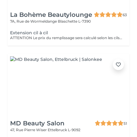
La Bohème Beautylounge
63
7A, Rue de Wormeldange
Blaschette L-7390
Extension cil à cil
ATTENTION Le prix du remplissage sera calculé selon les cils qu'on aura besoin de remettre et peut donc varier entre 60€ - 100€. Si votre dernière pose a 4 semaines ou plus, on ne parle plus de remplissage, la pose sera considérée comme une première pose.
MD Beauty Salon
51
47, Rue Pierre Wiser
Ettelbruck L-9092