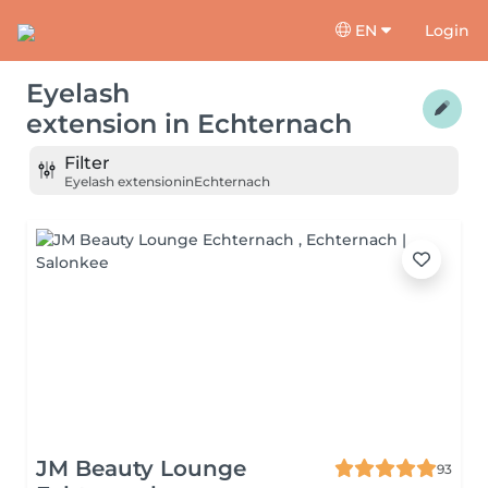
EN
Login
Eyelash
extension
in
Echternach
Filter
Eyelash extension
in
Echternach
JM Beauty Lounge
93