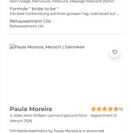
Soin Visage, Manucure, Pédicure, Massage Relaxant 25min.
Formule " bride to be "
Die ieale Vorbereitung auf ihren grossen Tag. Individuell auf ihre Bedürfnisse abgeschnittene Gesichtsbehandlung wenige Tage vor der Hochzeit, Maniküre und typgerechtes Braut-Make-up inklusive Probe
Rehaussement Cils
Rehaussement cils
Paula Moreira
113
5, Allée John William Léonard (ground floor - Appartment 2)
Mersch 7526
PM MasterAesthetics by Paula Moreira is a renowned