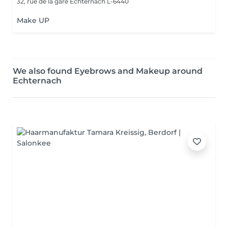
32, rue de la gare
Echternach L-6440
Make UP
We also found Eyebrows and Makeup around
Echternach