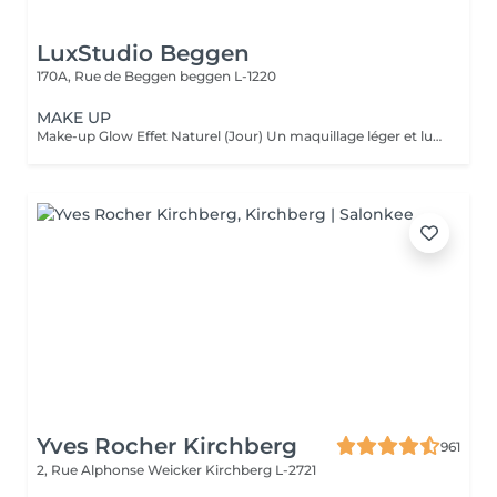
LuxStudio Beggen
170A, Rue de Beggen
beggen L-1220
MAKE UP
Make-up Glow Effet Naturel (Jour) Un maquillage léger et lumineux qui sublime votre beauté naturelle. Idéal pour la journée, rendez-vous professionnels ou shootings naturels. Teint unifié, regard réveillé, sans surcharge. Frais, discret et élégant. Make-up Glamour Événements & Soirées Un maquillage sophistiqué avec une tenue renforcée, parfait pour fêtes, mariages ou séances photo. Association d'un teint parfait, d'un regard travaillé et de corrections subtiles pour un effet wow qui reste naturel. Élégance, intensité et mise en valeur. Make-up Luxe Haute Définition & Longue Durée Un maquillage professionnel avec préparation complète de la peau, correction des volumes, camouflage des imperfections et mise en lumière des traits. Tenue extrême, idéal pour caméras HD, mariée, ou occasions exigeantes. Finition impeccable, résultat haut de gamme.
Yves Rocher Kirchberg
961
2, Rue Alphonse Weicker
Kirchberg L-2721