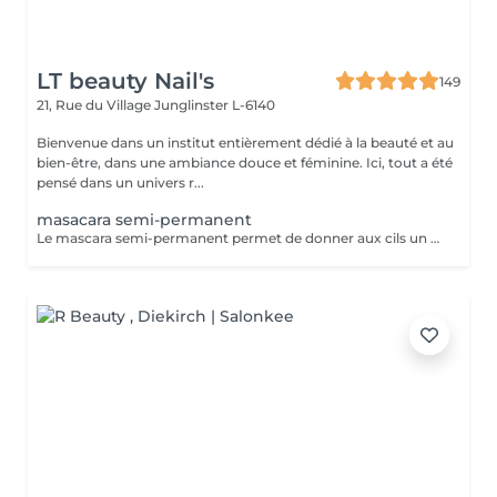
LT beauty Nail's
149
21, Rue du Village
Junglinster L-6140
Bienvenue dans un institut entièrement dédié à la beauté et au
bien-être, dans une ambiance douce et féminine. Ici, tout a été
pensé dans un univers r...
masacara semi-permanent
Le mascara semi-permanent permet de donner aux cils un effet maquillé durable sans avoir besoin d'appliquer du mascara tout les jours. aspect plus épais et allongé regard intensifié sans maquillage tenue 3 a 4 semaines