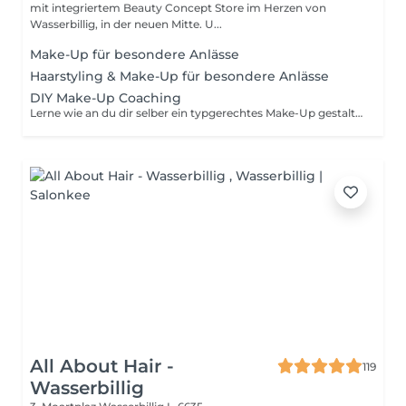
mit integriertem Beauty Concept Store im Herzen von
Wasserbillig, in der neuen Mitte. U...
Make-Up für besondere Anlässe
Haarstyling & Make-Up für besondere Anlässe
DIY Make-Up Coaching
Lerne wie an du dir selber ein typgerechtes Make-Up gestalten kannst! Unter meiner Anleitung erstellst du einen typgerechten Make-Up Look. Wenn du möchtest, analysieren wir deine Make-Up Bag ebenfalls & schauen, was wie funktioniert. Bei dem normalen Coaching arbeiten wir ausschließlich mit meinen Make-Up Empfehlungen, daher dauert dieses Coaching etwas weniger lang. Erscheine gerne ungeschminkt.
All About Hair -
119
Wasserbillig