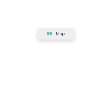
Map
Company
Support
Team
&
Careers
Information for salons
Legal