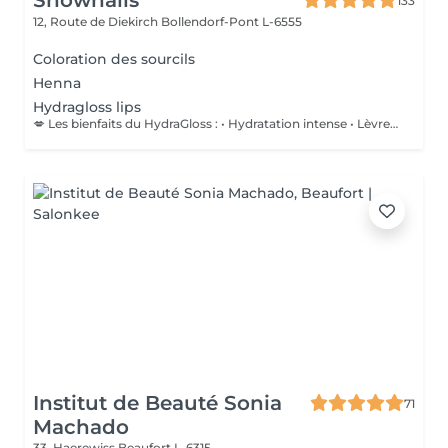
Shownails
133
12, Route de Diekirch
Bollendorf-Pont L-6555
Coloration des sourcils
Henna
Hydragloss lips
💋 Les bienfaits du HydraGloss : • Hydratation intense • Lèvres plus douces et plus lisses • Réduction des petites ridules • Amélioration de la texture et de l'élasticité • Effet repulpé naturel, sans injections • Des lèvres éclatantes, confortables et parfaitement nourries Ce soin est idéal pour les lèvres sèches, déshydratées ou fragilisées, et peut être réalisé tout au long de l'année.
Institut de Beauté Sonia
71
Machado
33, Haerewiss
Beaufort L-6315