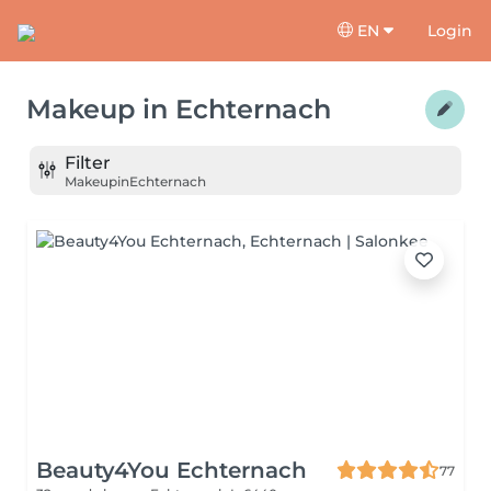
EN
Login
Makeup
in
Echternach
Filter
Makeup
in
Echternach
Beauty4You Echternach
77