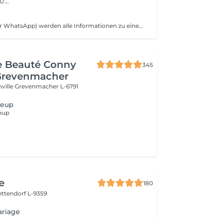
der neuen Mitte. U...
Auf Anfrage (über WhatsApp) werden alle Informationen zu einem Brautstyling zugesendet!
de Beauté Conny
345
Grevenmacher
nville
Grevenmacher L-6791
keup
keup
e
180
ettendorf L-9359
ariage