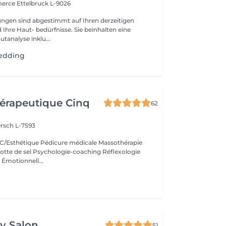
merce
Ettelbruck L-9026
ngen sind abgestimmt auf Ihren derzeitigen
Ihre Haut- bedürfnisse. Sie beinhalten eine
utanalyse inklu...
edding
érapeutique Cinq
62
rsch L-7593
/Esthétique Pédicure médicale Massothérapie
otte de sel Psychologie-coaching Réflexologie
 Émotionnell...
y Salon
51