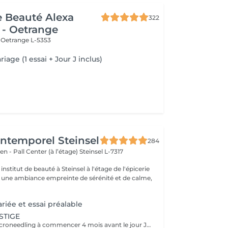
de Beauté Alexa
322
 - Oetrange
e
Oetrange L-5353
iage (1 essai + Jour J inclus)
'Intemporel Steinsel
284
en - Pall Center (à l’étage)
Steinsel L-7317
nstitut de beauté à Steinsel à l'étage de l'épicerie
s une ambiance empreinte de sérénité et de calme,
riée et essai préalable
STIGE
Cure Procell ( microneedling à commencer 4 mois avant le jour J) ou cure Soin Signature. Gommage du corps et massage 1h : 1 semaine avant le jour J. Beauté des mains et beauté des pieds ( vernis semi permanent en supplément): 2 jours avant le jour J. Maquillage Mariée, le jour J + essai à votre convenance. Épilations au choix ( jambes entières, maillot intégral, aisselles , visage ou - ), 2 jours avant le jour J. Dates modulables évidemment. 1099€ à la place de 1435€.