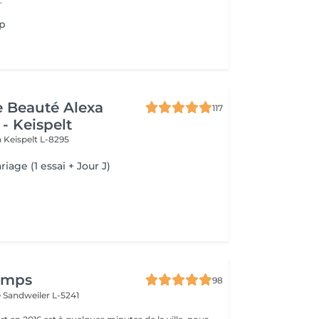
.
up
de Beauté Alexa
117
- Keispelt
n
Keispelt L-8295
iage (1 essai + Jour J)
temps
98
e
Sandweiler L-5241