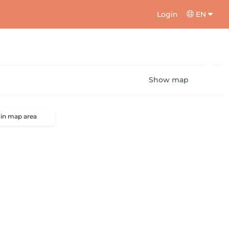
Login
EN
Show map
 in map area