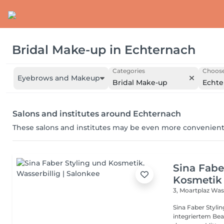
Bridal Make-up
in
Echternach
Categories
Choose
Eyebrows and Makeup
Bridal Make-up
Echte
Salons and institutes around Echternach
These salons and institutes may be even more convenient
Sina Fabe
Kosmetik
3, Moartplaz
Wass
Sina Faber Styli
integriertem Bea