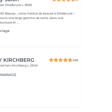
iser
Ettelbruck L-9092
D Beauty , votre Institut de beauté à Ettelbruck !
sons une large gamme de soins, dans une
ureuse et ...
ariage
Y KIRCHBERG
468
steichen
Kirchberg L-2540
 MARIAGE