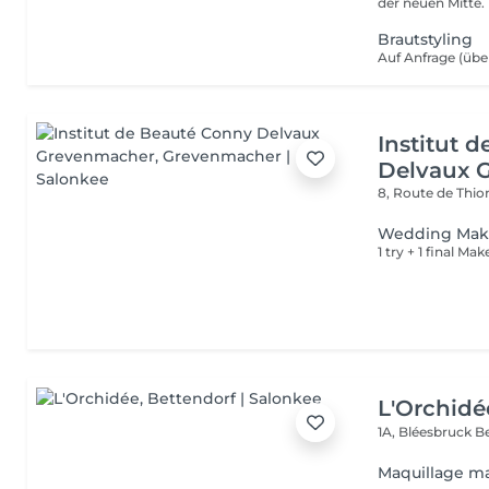
Brautstyling
Institut 
Delvaux 
8, Route de Thio
Wedding Ma
1 try + 1 final Ma
L'Orchidé
1A, Bléesbruck
B
Maquillage m