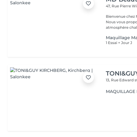
47, Rue Pierre W
Bienvenue chez M
Nous vous propo
atmosphère chale
Maquillage M
1 Essai + Jour J
TONI&GU
13, Rue Edward 
MAQUILLAGE