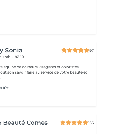
by Sonia
97
ekirch L-9240
e équipe de coiffeurs visagistes et coloristes
ut son savoir faire au service de votre beauté et
 être . ...
ariée
e Beauté Comes
156