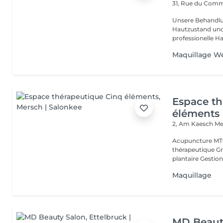
31, Rue du Com
Unsere Behandlu
Hautzustand und 
professionelle Ha
Maquillage W
Espace th
éléments
2, Am Kaesch
Me
Acupuncture MTC
thérapeutique Gr
plantaire Gestion
Maquillage
MD Beaut