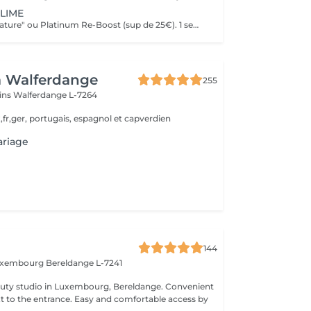
LIME
Soin visage "Signature" ou Platinum Re-Boost (sup de 25€). 1 semaine avant le jour J. Gommage du corps. 2 à 3 jours avant le jour J. Massage détente dos et épaules. 1 jour avant le jour J Beauté des pieds+ vernis simple ( semi permanent +6€). 2 jours avant le jour J Beauté des mains+ vernis classique ( semi permanent +15€). 2 à 3 jours avant le jour J Maquillage Mariée + essai. le jour J et l'essai au choix Épilations au choix ( jambes entières, maillot intégral, aisselles , visage ou - ), ( cire classique ). 3 jours avant le jour J Forfait à planifier avec votre esthéticienne, dates modulables évidemment 599€ à la place de 728€
a Walferdange
255
ins
Walferdange L-7264
,fr,ger, portugais, espagnol et capverdien
ariage
144
Luxembourg
Bereldange L-7241
 studio in Luxembourg, Bereldange. Convenient
xt to the entrance. Easy and comfortable access by