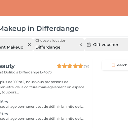
 Makeup
in
Differdange
Choose a location
Gift voucher
ent Makeup
Differdange
eauty
Search
393
st Dolibois
Differdange L-4573
 plus de 160m2, nous vous proposons de
bien-être, de la coiffure mais également un espace
 toujours...
dées
L'objectif de ce maquillage permanent est de définir la limite de la bouche en accentuant légèrement les pourtours. Il permet de redessiner plus nettement les lèvres et corriger une asymétrie. La tendance générale est au naturel, à l'utilisation de tons proches de la carnation afin de sublimer sans exagération. La première retouche est comprise
ètes
L'objectif de ce maquillage permanent est de définir la limite de la bouche en accentuant légèrement les pourtours. Il permet de redessiner plus nettement les lèvres et corriger une asymétrie. La tendance générale est au naturel, à l'utilisation de tons proches de la carnation afin de sublimer sans exagération. La première retouche est comprise