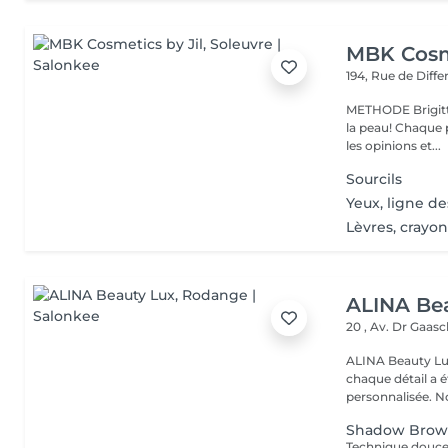
MBK Cosme
194, Rue de Diff
METHODE Brigitt
la peau! Chaque p
les opinions et...
Sourcils
Yeux, ligne d
Lèvres, crayon
ALINA Be
20 , Av. Dr Gaas
ALINA Beauty Lux
chaque détail a 
personnal
Shadow Brow