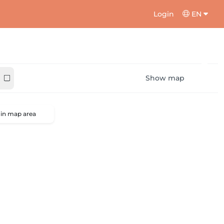
Login
EN
Show map
 in map area