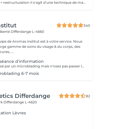
Sourcils poudrés + restructuration Il s'agit d'une technique de maquillage permanant visant a créer un effet d'ombrage derrière les sourcils sur la peau afin d'embellir le visage. Cette technique est la moins douloureuse et la plus naturelle. La 1ere retouche est comprise.
stitut
340
Liberté
Differdange L-4660
uipe de Aromas institut est à votre service. Nous
rge gamme de soins du visage & du corps, des
res, ...
séance d'information
Vous êtes intéressé par un microblading mais n'osez pas passer le cap? Prenez un rendez-vous d'information, nous vous expliquerons à quoi cela consiste.
roblading 6-7 mois
tics Differdange
82
rk
Differdange L-4620
ation Lèvres