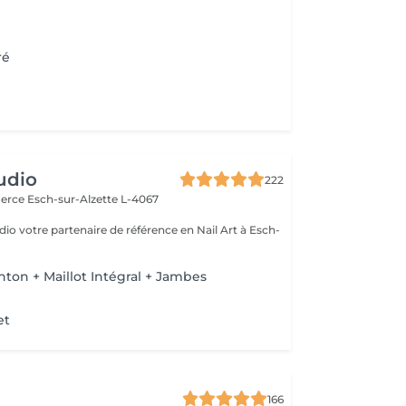
ré
udio
222
merce
Esch-sur-Alzette L-4067
io votre partenaire de référence en Nail Art à Esch-
nton + Maillot Intégral + Jambes
et
166