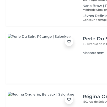
Nano Brow ( Po
Lèvres Défini
Perle Du 
18, Avenue de la
Mascara semi
Régina On
150, rue de Sole