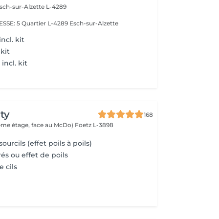
sch-sur-Alzette L-4289
E: 5 Quartier L-4289 Esch-sur-Alzette
ncl. kit
 kit
ncl. kit
ty
168
(2ème étage, face au McDo)
Foetz L-3898
urcils (effet poils à poils)
és ou effet de poils
e cils