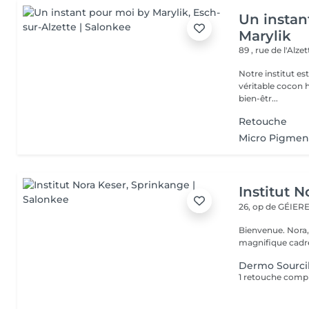
Un instan
Marylik
89 , rue de l'Alze
Notre institut e
véritable cocon ho
bien-êtr...
Retouche
Micro Pigmen
Institut N
26, op de GÉIE
Bienvenue. Nora, Valérie, Julie et Anaïs vous accueillent dans un
magnifique cadre
Dermo Sourci
1 retouche comp