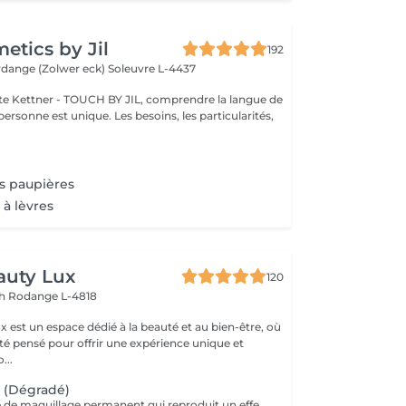
tics by Jil
192
erdange (Zolwer eck)
Soleuvre L-4437
e Kettner - TOUCH BY JIL, comprendre la langue de
ersonne est unique. Les besoins, les particularités,
es paupières
 à lèvres
auty Lux
120
ch
Rodange L-4818
 est un espace dédié à la beauté et au bien-être, où
été pensé pour offrir une expérience unique et
isée. No...
 (Dégradé)
Technique douce de maquillage permanent qui reproduit un effet d'ombre naturelle sur le sourcil. Idéale pour redéfinir la forme, combler les zones clairsemées et obtenir un effet poudré élégant. Le résultat est léger, sans démarcation, parfaitement fondu à la peau. Tenue moyenne : 12 à 24 mois selon le type de peau et les soins. Résultat optimal : 2 séances (initiale + retouche à 46 semaines). Préparation obligatoire (24 h avant) : Aucune caféine (café, thé, boissons énergétiques, cola). Pas d'alcool. Éviter aspirine/ibuprofène/anti-inflammatoires, anticoagulants et compléments fluidifiants (oméga-3, ginkgo). Pas de sport intense le jour J. Pas de rétinol, acides ou peeling sur la zone pendant 7 jours. Contre-indications générales : Grossesse, allaitement. Troubles de coagulation, prise d'anticoagulants, chimiothérapie en cours. Diabète non contrôlé, maladies auto-immunes non stabilisées. Infections cutanées actives, dermatite, eczéma sur la zone. Allergies connues aux pigments, lidocaïne ou anesthésiques topiques. Roaccutane/isotrétinoïne dans les 612 derniers mois (selon avis médical). En cas de traitement médical, avis du médecin recommandé.