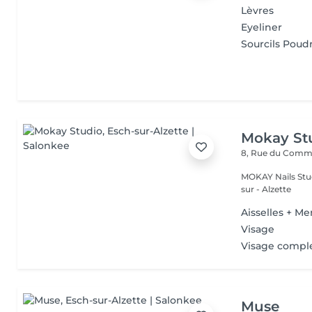
Lèvres
Eyeliner
Sourcils Poud
Mokay St
8, Rue du Com
MOKAY Nails Stud
sur - Alzette
Aisselles + Me
Visage
Visage compl
Muse