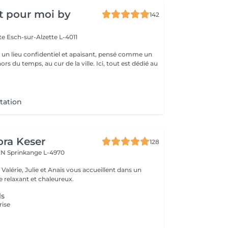
t pour moi by
142
tte
Esch-sur-Alzette L-4011
st un lieu confidentiel et apaisant, pensé comme un
rs du temps, au cur de la ville. Ici, tout est dédié au
tation
ora Keser
128
REN
Sprinkange L-4970
 relaxant et chaleureux.
ls
rise