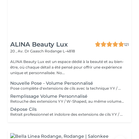
ALINA Beauty Lux
121
20 , Av. Dr Gaasch
Rodange L-4818
ALINA Beauty Lux est un espace dédié à la beauté et au bien-
être, où chaque détail a été pensé pour offrir une expérience
unique et personnalisée. No...
Nouvelle Pose - Volume Personnalisé
Pose complète d'extensions de cils avec la technique YY / W-Shaped, pour un effet naturel et volumineux à la fois. La cliente choisit son style : 3D (volume soft), 6D (volume moyen) ou 9D (méga volume) le prix reste le même, car le temps de pose est identique. Les cils YY / W assurent un rendu dense, aéré et léger, tout en respectant la santé des cils naturels. Résultat optimal : tenue moyenne de 4 à 6 semaines selon le cycle naturel des cils. Entretien : remplissage conseillé toutes les 3 à 4 semaines.
Remplissage Volume Personnalisé
Retouche des extensions YY / W-Shaped, au même volume choisi lors de la pose : 3D, 6D ou 9D. Remplacement des cils tombés naturellement, correction de la ligne et vérification complète de la symétrie. Résultat uniforme, léger et durable, sans surcharges ni paquets. Fréquence recommandée : toutes les 3 à 4 semaines pour garder le volume et la forme parfaits.
Dépose Cils
Retrait professionnel et indolore des extensions de cils YY / W-Shaped, réalisé avec un dissolvant doux spécialement conçu pour protéger les cils naturels. Aucune traction, aucune casse : les extensions se dissolvent en douceur tout en laissant la base propre et saine. Conseil : recommandé avant une nouvelle pose ou lors d'une pause soin pour laisser les cils naturels se régénérer.