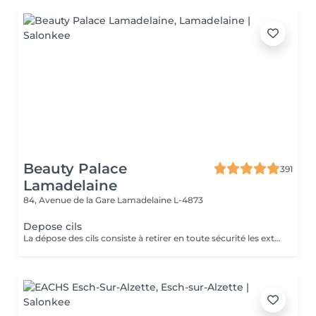
Beauty Palace
391
Lamadelaine
84, Avenue de la Gare
Lamadelaine L-4873
Depose cils
La dépose des cils consiste à retirer en toute sécurité les extensions de cils qui ont été fixées précédemment. Cela se fait généralement avec un produit spécifique qui adoucit la colle, permettant ainsi de retirer délicatement les extensions sans abîmer les cils naturels. Cette procédure est essentielle pour préserver la santé des cils naturels et peut être nécessaire lorsque vous souhaitez changer votre style de cils ou cesser d'utiliser des extensions. Elle doit être effectuée par un professionnel pour éviter d'endommager les cils naturels.