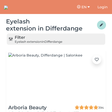
EN
Login
Eyelash
extension
in
Differdange
Filter
Eyelash extension
in
Differdange
Arboria Beauty
394