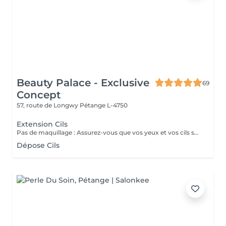
Beauty Palace - Exclusive
69
Concept
57, route de Longwy
Pétange L-4750
Extension Cils
Pas de maquillage : Assurez-vous que vos yeux et vos cils soit complètement exempts de maquillage, en particulier de mascara, d'eyeliner ou de fard à paupières. Le maquillage peut interférer avec l'adhésif utilisé pour les extensions. Nettoyage doux : Utilisez un nettoyant doux pour les yeux sans huile pour bien nettoyer la zone des yeux. L'huile peut empêcher les extensions de bien adhérer. Si vous portez des lentilles de contact, retirez-les avant le rendez-vous.
Dépose Cils