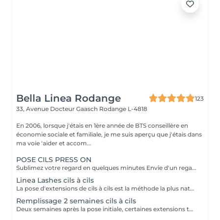
Bella Linea Rodange
123
33, Avenue Docteur Gaasch
Rodange L-4818
En 2006, lorsque j'étais en 1ère année de BTS conseillère en
économie sociale et familiale, je me suis aperçu que j'étais dans
ma voie 'aider et accom...
POSE CILS PRESS ON
Sublimez votre regard en quelques minutes Envie d'un regard irrésistible sans contrainte ? Nos cils press-on pré collés sont la solution idéale pour un effet immédiat, naturel ou intense, selon vos envies. Faciles, rapides et confortables, ils transforment votre regard en un instant sans effort. Que ce soit pour un événement, une soirée ou simplement pour vous sentir belle au quotidien, nos cils sont pensés pour vous offrir un résultat impeccable, sans compromis. Passez à l'expérience press-on : Zéro allergie, zéro stress Pose rapide et résultat professionnel. Tenue confortable jusqu'à 10 jours. Waterproof, n'abîme pas vos cils. Styles adaptés à toutes les occasions Prête à révéler votre regard ? Réservez dès maintenant votre moment beauté et laissez la magie opérer.
Linea Lashes cils à cils
La pose d'extensions de cils à cils est la méthode la plus naturelle d'embellissement du regard. Chaque cil naturel reçoit une extension individuelle, fixée avec précision par une technicienne qualifiée. Cette technique garantit une parfaite séparation des cils et un rendu harmonieux, sans effet lourd. Le résultat : des cils allongés, un volume subtil et un regard mis en valeur au quotidien, sans besoin de mascara.
Remplissage 2 semaines cils à cils
Deux semaines après la pose initiale, certaines extensions tombent naturellement avec vos cils. Le remplissage 2 semaines permet de remplacer les cils manquants, de redonner de la densité et de maintenir un résultat uniforme. Idéal pour garder un effet soigné et impeccable au quotidien.