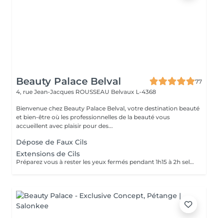
Beauty Palace Belval
77
4, rue Jean-Jacques ROUSSEAU
Belvaux L-4368
Bienvenue chez Beauty Palace Belval, votre destination beauté
et bien-être où les professionnelles de la beauté vous
accueillent avec plaisir pour des...
Dépose de Faux Cils
Extensions de Cils
Préparez vous à rester les yeux fermés pendant 1h15 à 2h selon la technique choisie. La pose d'extensions de cils nécessite des soins après la prestation pour assurer la bonne tenue et préserver la santé des cils naturels. Les 24-48 heures sont cruciales pour la tenue des extensions. Voici quelques recommandations essentielles: -Evitez l'eau, la vapeur, l'humidité et la chaleur excessive (pas de douche chaude, sauna, hammam, piscine) -Ne touchez pas, ne frottez pas vos cils pour éviter de fragiliser la colle -Ne dormez pas le visage contre l'oreiller pour ne pas écraser les cils -Ne mettez pas de mascara sur les extensions (surtout waterproof) -Evitez les produits gras ou huileux qui pourraient dissoudre la colle -Brossez délicatement vos cils avec une brosse propre tous les matins pour les démêler -Ne courbez pas vos cils avec un recourbe-cils mécanique -Utilisez un démaquillant sans huile et un coton-tige ou un applicateur en mousse pour nettoyer les yeux sans abîmer la pose -Utilisez un shampoing pour les cils 2 à 3 fois par semaine, voir quotidiennement si vous avez une peau grasse ou utilisez du maquillage Faites des retouches toutes les 2 à 3 semaines pour conserver un effet optimal. En suivant ces recommandations vos extensions dureront entre 3 et 5 semaines avec un effet naturel et élégant.