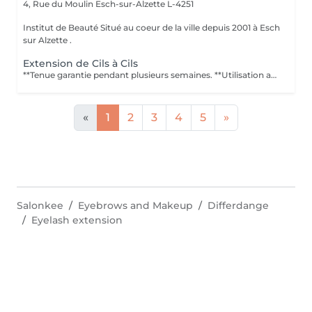
4, Rue du Moulin
Esch-sur-Alzette L-4251
Institut de Beauté Situé au coeur de la ville depuis 2001 à Esch
sur Alzette .
Extension de Cils à Cils
**Tenue garantie pendant plusieurs semaines. **Utilisation au quotidien ou pour des occasions spéciales **Résistantes à leau. **Nombreuses variétés et épaisseurs. **Soin Relaxant de 120 minutes pour la pose complète et 45 à 60 minutes pour les entretiens. Puis-je me maquiller avant ? Il est préférable pour ladhérence de la colle sur le cil naturel déviter dêtre maquillée avant la séance. Puis-je me maquiller après ? Il est déconseillé de se maquiller dans les 24 h. Le mascara nest plus nécessaire. Est-ce douloureux ? Non, la séance est relaxante. Dois-je éviter leau ? Durant 48 h suivant la séance, il faut éviter leau, mais lextension cil à cil permet de se baigner et dêtre en contact avec leau. Combien de temps dure lextension ? Autant de temps que vous le voulez, pour peu que vous fassiez les retouches. Cependant, le cycle de vie dun cil est de 60 à 90 jours environ, vous pouvez entretenir des retouches durant cette période. Y a-t-il un risque dallergie ? Dès linstant où il y a un rajout, vous pouvez être sensible ou allergique à un produit utilisé. Par conséquent, il est préférable de nous indiquer les éventuelles allergies que vous rencontrez. Contre-indications : Personnes souffrant de dermatite Chirurgie aux yeux depuis moins de 3 mois (laser, glaucome, cataracte) Conjonctivite Chimiothérapie (cils en cours de repousse) Alopécie
«
1
2
3
4
5
»
Salonkee
Eyebrows and Makeup
Differdange
Eyelash extension