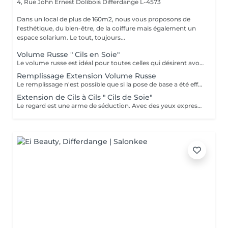
4, Rue John Ernest Dolibois
Differdange L-4573
Dans un local de plus de 160m2, nous vous proposons de
l'esthétique, du bien-être, de la coiffure mais également un
espace solarium. Le tout, toujours...
Volume Russe " Cils en Soie"
Le volume russe est idéal pour toutes celles qui désirent avoir un regard dessiné et des cils volumineux. De plus, pour celles qui utilisent du mascara quotidiennement, cette pose d'extensions leur fera gagner beaucoup de temps le matin au réveil avec un regard ouvert dès les premières heures. Sur le long terme, les extensions de cils ajoutées à l'utilisation des produits permettant de nourrir et de prendre soin des cils contribueront ensemble à préserver et rendre les cils naturels encore plus beaux et plus forts. L'autre avantage de la technique du volume russe c'est qu'elle permet d'éviter l'effet « yeux de panda » causé par l'écoulement du mascara dans diverses situations : temps humide, yeux larmoyants, visage transpirant, piscine, sauna
Remplissage Extension Volume Russe
Le remplissage n'est possible que si la pose de base a été effectué dans notre institut Lors de votre 1ere pose, un protocole d'entretien de vos cils vous a été proposé et expliqué. Si l'état de vos cils ne rend pas possible le remplissage dû au non respect de notre protocole, nous nous réservons le droit de ne pas effectuer le remplissage et de vous proposer une nouvelle pose complète. Cela dans le but d'assurer notre qualité de résultat.
Extension de Cils à Cils " Cils de Soie"
Le regard est une arme de séduction. Avec des yeux expressifs, quelques minutes suffisent à séduire, fasciner, envouter celui ou celle qui les croise. L'extension de cils est la toute dernière tendance beauté pour mettre votre regard en valeur. Cette méthode est la solution qui permet d'intensifier et de rendre les yeux plus attractifs, en allongeant, courbant et volumisant votre frange naturelle. Fini l'application contraignante de mascara au quotidien ou des franges de faux cils pour avoir un regard captivant ! Cette prestation consiste à coller des cils en soie sur les cils naturels, afin d'augmenter le volume et la longueur des cils. Sans contact avec l'épiderme et totalement indolore, les extensions de cils restent collées sur le cil naturel, jusqu'à ce que celui-ci tombe quand il est en fin de cycle de vie. Nous vous conseillerons au mieux pour le succès de la pose en fonction de vos propres cils et du résultat souhaité, sophistiqué ou naturel. Un bon entretien à la maison garantit également une meilleure tenue des extensions !