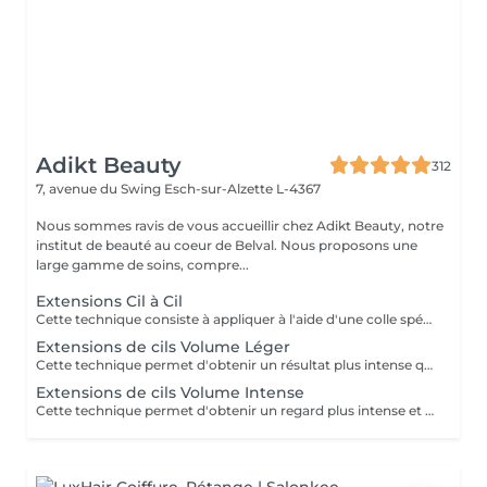
Adikt Beauty
312
7, avenue du Swing
Esch-sur-Alzette L-4367
Nous sommes ravis de vous accueillir chez Adikt Beauty, notre
institut de beauté au coeur de Belval. Nous proposons une
large gamme de soins, compre...
Extensions Cil à Cil
Cette technique consiste à appliquer à l'aide d'une colle spécifique une extension de cil sur chacun des cils naturels, donnant un effet plus naturel. Une dépose de cils devra être effectuée si votre dernière pose d'extensions de cils a été réalisée dans un institut extérieur. Sélectionnez la dépose de cils puis la pose d'extensions de cils de votre choix. A savoir pour la pose d'extensions de cils : chaque pose d'extensions de cils est différente, cela dépend du nombre de cils naturels et de la longueur de ceux-ci. La longueur et la courbure des extensions de cils peuvent varier selon la demande. Le remplissage devra être fait au bout de 2 ou 3 semaines selon la tenue des cils qui dépend du cycle naturel des cils ainsi que de leur santé. Une carte bancaire est requise pour ce service mais ne sera débitée qu'en cas de non-présentation sans préavis. Aucun frais ne sera appliqué si vous annulez votre rendez-vous par téléphone ou par vous-même en ligne.
Extensions de cils Volume Léger
Cette technique permet d'obtenir un résultat plus intense que le cil a cil et moins fourni que le volume russe. Une dépose de cils devra être effectuée si votre dernière pose d'extensions de cils a été réalisée dans un institut extérieur. Sélectionnez la dépose de cils puis la pose d'extensions de cils. A savoir pour la pose d'extensions de cils : chaque pose d'extensions de cils est différente, cela dépend du nombre de cils naturels et de la longueur de ceux-ci. La longueur et la courbure des extensions de cils peuvent varier selon la demande. Le remplissage devra être fait au bout de 2 ou 3 semaines selon la tenue des cils qui dépend du cycle naturel des cils ainsi que de leur santé. Une carte bancaire est requise pour ce service mais ne sera débitée qu'en cas de non-présentation sans préavis. Aucun frais ne sera appliqué si vous annulez votre rendez-vous par téléphone ou par vous-même en ligne.
Extensions de cils Volume Intense
Cette technique permet d'obtenir un regard plus intense et dense grâce aux extensions de cils qui sont déposées sur les cils naturels en bouquets. Une dépose de cils devra être effectuée si votre dernière pose d'extensions de cils a été réalisée dans un institut extérieur. Sélectionnez la dépose de cils puis la pose d'extensions de cils de votre choix. Accessible à partir de 18 ans. A savoir pour la pose d'extensions de cils : chaque pose d'extensions de cils est différente, cela dépend du nombre de cils naturels et de la longueur de ceux-ci. La longueur et la courbure des extensions de cils peuvent varier selon la demande. Le remplissage devra être fait au bout de 2 ou 3 semaines selon la tenue des cils qui dépend du cycle naturel des cils ainsi que de leur santé. Une carte bancaire est requise pour ce service mais ne sera débitée qu'en cas de non-présentation sans préavis. Aucun frais ne sera appliqué si vous annulez votre rendez-vous par téléphone ou par vous-même en ligne.