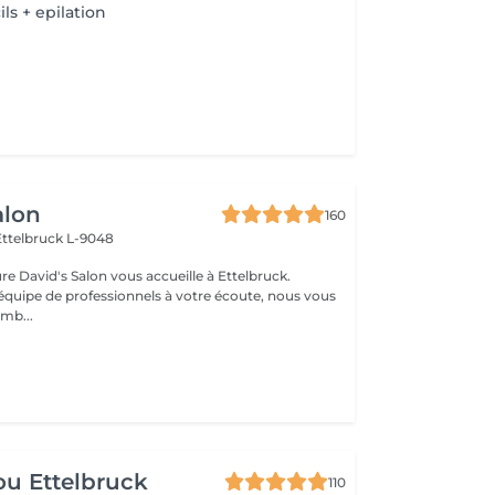
ils + epilation
alon
160
Ettelbruck L-9048
ure David's Salon vous accueille à Ettelbruck.
équipe de professionnels à votre écoute, nous vous
mb...
u Ettelbruck
110