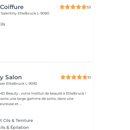
Coiffure
53
 Salentiny
Ettelbruck L-9080
ils
y Salon
51
iser
Ettelbruck L-9092
D Beauty , votre Institut de beauté à Ettelbruck !
sons une large gamme de soins, dans une
ureuse et ...
Cils & Teinture
ils & Épilation