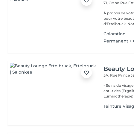
71, Grand Rue
Ett
À propos de votre espace beauté
pour votre beauté
d'Ettelbruck. Notr
Coloration
Permanent + 
Beauty Lo
5A, Rue Prince 
- Soins du visage
anti-rides (Ergol
Luminothérapie) -
Teinture Visa