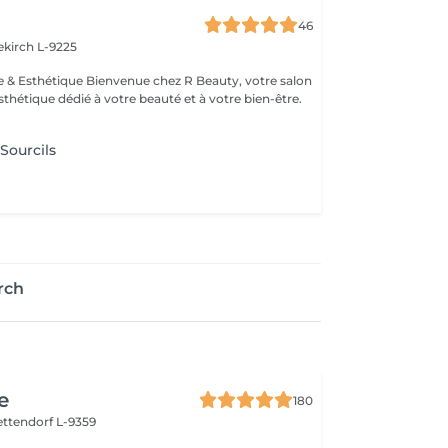
46
ekirch L-9225
esthétique dédié à votre beauté et à votre bien-être.
 Sourcils
rch
e
180
ettendorf L-9359