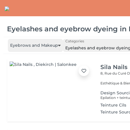
Eyelashes and eyebrow dyeing
in
Categories
Eyebrows and Makeup
Eyelashes and eyebrow dyein
Sila Nails
8, Rue du Curé
D
Design Sourci
Epilation + teint
Teinture Cils
Teinture Sourc