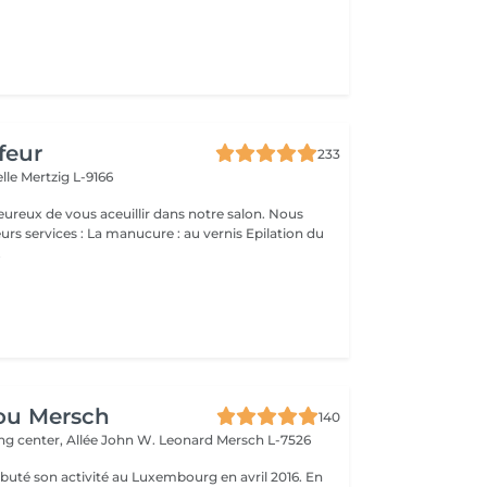
feur
233
elle
Mertzig L-9166
ux de vous aceuillir dans notre salon. Nous
ucure : au vernis Epilation du
.
ou Mersch
140
ng center, Allée John W. Leonard
Mersch L-7526
uté son activité au Luxembourg en avril 2016. En