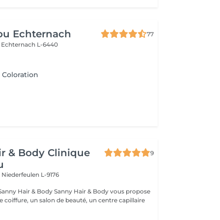
ou Echternach
77
e
Echternach L-6440
 Coloration
r & Body Clinique
9
u
n
Niederfeulen L-9176
dy Sanny Hair & Body vous propose
ce coiffure, un salon de beauté, un centre capillaire