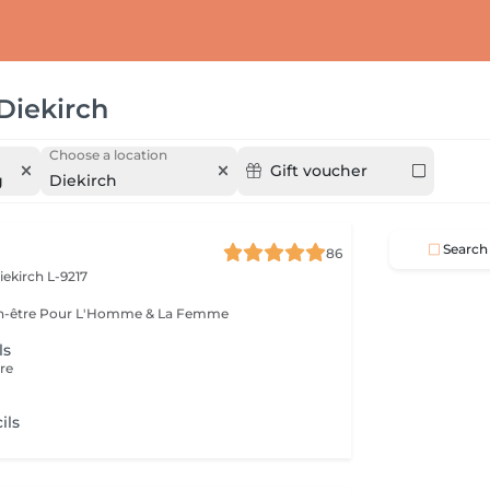
Diekirch
Choose a location
Gift voucher
g
Diekirch
Search
86
iekirch L-9217
Esthétique & Bien-être Pour L'Homme & La Femme
ls
ure
ils