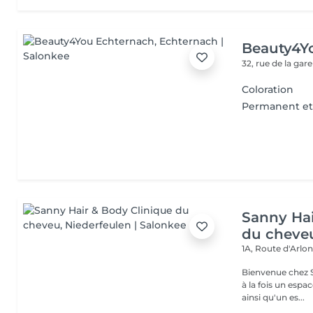
Beauty4Y
32, rue de la gar
Coloration
Permanent et
Sanny Hai
du cheve
1A, Route d'Arlo
Bienvenue chez Sanny Hair & Bo
à la fois un espa
ainsi qu'un es...