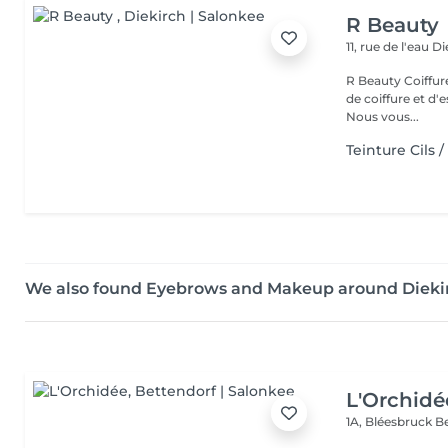
R Beauty
11, rue de l'eau
Di
R Beauty Coiffure & Esthétique Bienvenue chez R Beauty, votre salon
de coiffure et d'
Nous vous...
Teinture Cils /
We also found Eyebrows and Makeup around Dieki
L'Orchidé
1A, Bléesbruck
B