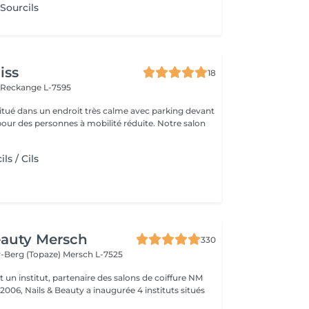
 Sourcils
iss
18
n
Reckange L-7595
 situé dans un endroit très calme avec parking devant
pour des personnes à mobilité réduite. Notre salon
ls / Cils
eauty Mersch
330
-Berg (Topaze)
Mersch L-7525
t un institut, partenaire des salons de coiffure NM
 2006, Nails & Beauty a inaugurée 4 instituts situés