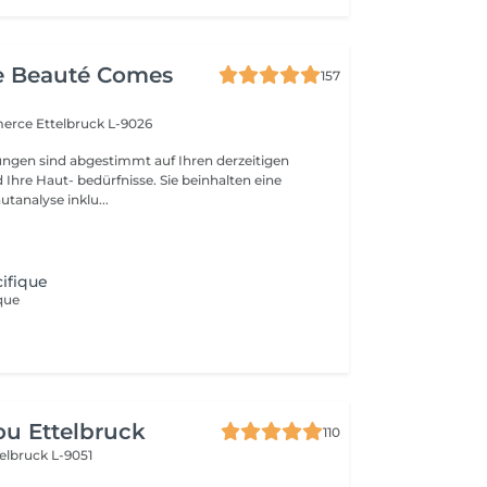
e Beauté Comes
157
merce
Ettelbruck L-9026
ngen sind abgestimmt auf Ihren derzeitigen
Ihre Haut- bedürfnisse. Sie beinhalten eine
utanalyse inklu...
ifique
que
u Ettelbruck
110
elbruck L-9051