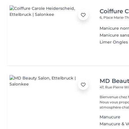
Coiffure 
6, Place Marie-T
Manicure nor
Manicure sans
Limer Ongles
MD Beaut
47, Rue Pierre W
Bienvenue chez M
Nous vous propo
atmosphère chale
Manucure
Manucure & V