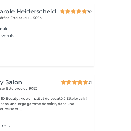
Carole Heiderscheid
70
hérèse
Ettelbruck L-9064
male
 vernis
y Salon
51
iser
Ettelbruck L-9092
D Beauty , votre Institut de beauté à Ettelbruck !
sons une large gamme de soins, dans une
ureuse et ...
ernis