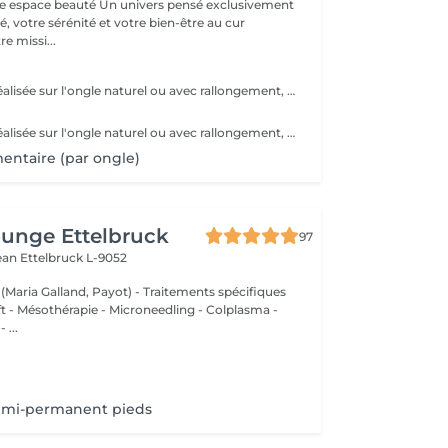
 Un univers pensé exclusivement
, votre sérénité et votre bien-être au cur
e missi...
Une prestation réalisée sur l'ongle naturel ou avec rallongement, pour des ongles élégants et résistants pendant plusieurs semaines. * Préparation de l'ongle naturel * Mise en forme des ongles * Travail des cuticules * Application du gel * Finition au choix * 2 décorations incluses
Une prestation réalisée sur l'ongle naturel ou avec rallongement, idéale pour des ongles solides, élégants et durables. * Préparation de l'ongle naturel * Mise en forme des ongles * Travail des cuticules * Application de l'acrylique * Finition au choix * 2 décorations incluses
ntaire (par ongle)
unge Ettelbruck
97
Jean
Ettelbruck L-9052
 (Maria Galland, Payot) - Traitements spécifiques
ift - Mésothérapie - Microneedling - Colplasma -
 ...
semi-permanent pieds