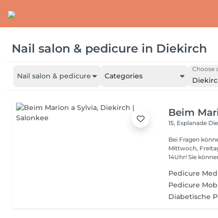
Nail salon & pedicure
in
Diekirch
Choose a
Nail salon & pedicure
Categories
Diekir
Beim Mari
15, Esplanade
Die
Bei Fragen könne
Mittwoch, Freit
14Uhr! Sie kön
Pedicure Med
Pedicure Mobi
Diabetische 