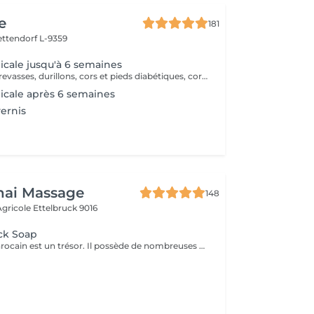
e
181
ettendorf L-9359
cale jusqu'à 6 semaines
Traitement des crevasses, durillons, cors et pieds diabétiques, correction des ongles incarnés. Les pieds sont les piliers du corps humain, prenons-en soin !
icale après 6 semaines
ernis
hai Massage
148
 Agricole
Ettelbruck 9016
ck Soap
Le savon noir marocain est un trésor. Il possède de nombreuses propriétés hydratantes, exfoliantes et apaisantes qui sont très bénéfiques pour la peau humaine. Grâce à son action calmante, c'est la solution parfaite pour régénérer les cellules et obtenir une peau plus belle, ferme et lisse.