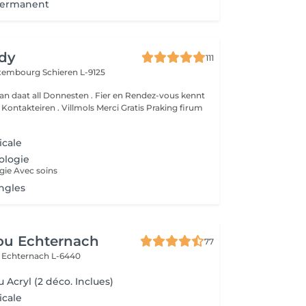
Permanent
dy
111
Luxembourg
Schieren L-9125
an daat all Donnesten . Fier en Rendez-vous kennt
um
icale
ologie
gie Avec soins
ngles
ou Echternach
77
e
Echternach L-6440
 Acryl (2 déco. Inclues)
icale