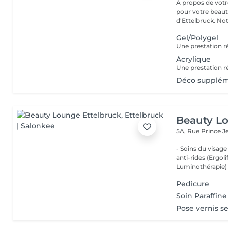
À propos de votre espace beauté
pour votre beauté
d'Ettelbruck. Notr
Gel/Polygel
Acrylique
Déco suppléme
Beauty Lo
5A, Rue Prince 
- Soins du visage
anti-rides (Ergol
Luminothérapie) -
Pedicure
Soin Paraffine
Pose vernis 