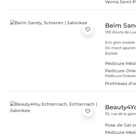
Vernis Semi-
Beim San
139, Route de 
Ech ginn mobile 
Dir mech gearen Kontakteiren . Villmols Merci Gratis Praking fir
Buttek
Pédicure Méd
Pedicure Onk
Pedicure Onkolo
Prothèses d'o
Beauty4Y
32, rue de la gar
Pose de Gel ou
Pédicure Med