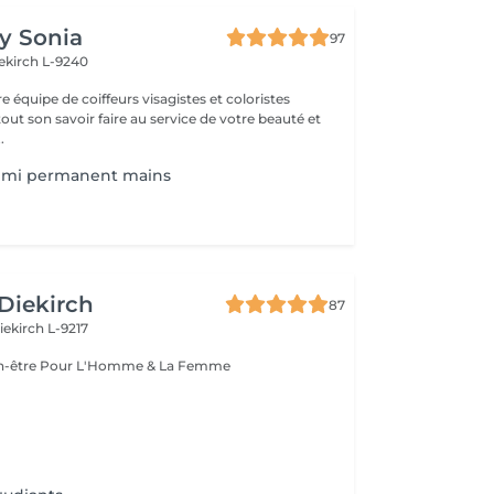
by Sonia
97
ekirch L-9240
e équipe de coiffeurs visagistes et coloristes
ut son savoir faire au service de votre beauté et
 être . ...
semi permanent mains
 Diekirch
87
iekirch L-9217
Esthétique & Bien-être Pour L'Homme & La Femme