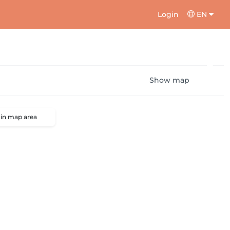
Login
EN
Show map
 in map area