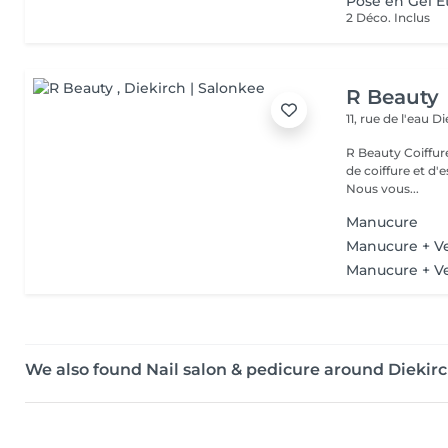
Pose en Gel E
2 Déco. Inclus
R Beauty
11, rue de l'eau
Di
R Beauty Coiffure & Esthétique Bienvenue chez R Beauty, votre salon
de coiffure et d'
Nous vous...
Manucure
Manucure + Ve
Manucure + V
We also found Nail salon & pedicure around Diekir