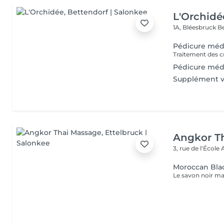
L'Orchidé
1A, Bléesbruck
B
Pédicure médi
Pédicure méd
Supplément v
Angkor T
3, rue de l'École
Moroccan Bla