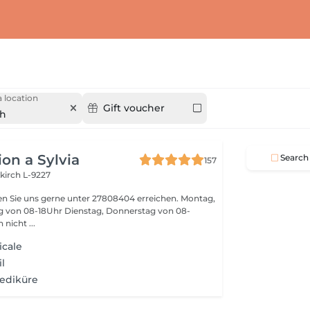
 location
Gift voucher
ch
on a Sylvia
Search
157
kirch L-9227
n Sie uns gerne unter 27808404 erreichen. Montag,
ag von 08-18Uhr Dienstag, Donnerstag von 08-
nen nicht ...
icale
l
Pediküre