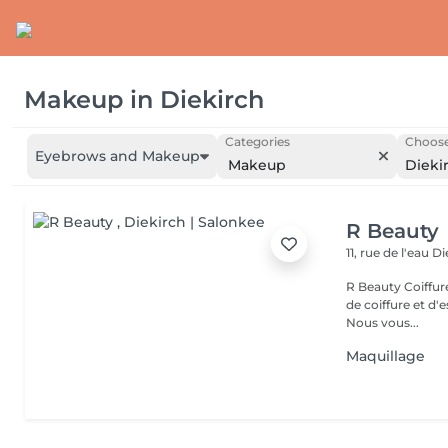
Makeup
in
Diekirch
Categories
Choose
Eyebrows and Makeup
Makeup
Dieki
R Beauty
11, rue de l'eau
Di
R Beauty Coiffure & Esthétique Bienvenue chez R Beauty, votre salon
de coiffure et d'
Nous vous...
Maquillage