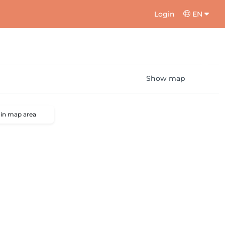
Login
EN
Show map
 in map area