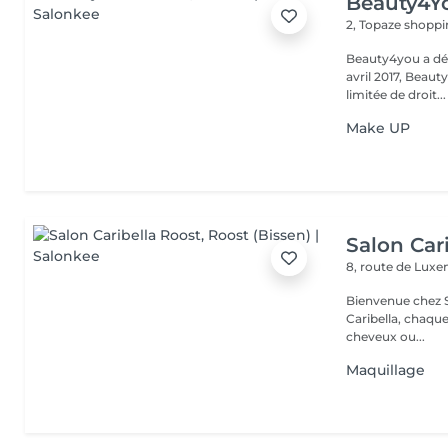
Beauty4Y
2, Topaze shoppi
Beauty4you a déb
avril 2017, Beau
limitée de droit...
Make UP
Salon Car
8, route de Lu
Bienvenue chez Salo
Caribella, chaque cliente est u
cheveux ou...
Maquillage