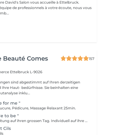
ure David's Salon vous accueille à Ettelbruck.
équipe de professionnels à votre écoute, nous vous
mb...
e Beauté Comes
157
merce
Ettelbruck L-9026
ngen sind abgestimmt auf Ihren derzeitigen
Ihre Haut- bedürfnisse. Sie beinhalten eine
utanalyse inklu...
e for me "
ucure, Pédicure, Massage Relaxant 25min.
e to be "
Die ieale Vorbereitung auf ihren grossen Tag. Individuell auf ihre Bedürfnisse abgeschnittene Gesichtsbehandlung wenige Tage vor der Hochzeit, Maniküre und typgerechtes Braut-Make-up inklusive Probe
 Cils
ls