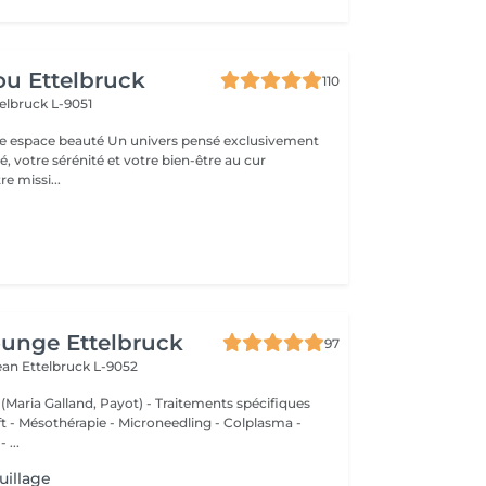
u Ettelbruck
110
elbruck L-9051
 Un univers pensé exclusivement
, votre sérénité et votre bien-être au cur
e missi...
unge Ettelbruck
97
Jean
Ettelbruck L-9052
 (Maria Galland, Payot) - Traitements spécifiques
ift - Mésothérapie - Microneedling - Colplasma -
 ...
uillage