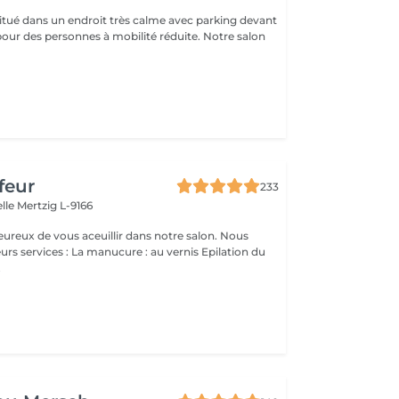
 situé dans un endroit très calme avec parking devant
pour des personnes à mobilité réduite. Notre salon
feur
233
elle
Mertzig L-9166
ux de vous aceuillir dans notre salon. Nous
ucure : au vernis Epilation du
.