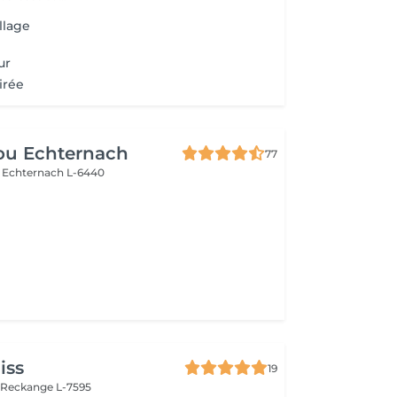
llage
ur
irée
ou Echternach
77
e
Echternach L-6440
iss
19
n
Reckange L-7595