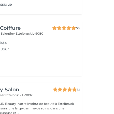
assique
Coiffure
53
 Salentiny
Ettelbruck L-9080
irée
 Jour
y Salon
51
iser
Ettelbruck L-9092
D Beauty , votre Institut de beauté à Ettelbruck !
sons une large gamme de soins, dans une
ureuse et ...