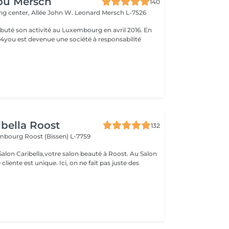
ou Mersch
140
ng center, Allée John W. Leonard
Mersch L-7526
uté son activité au Luxembourg en avril 2016. En
ty4you est devenue une société à responsabilité
ibella Roost
132
xembourg
Roost (Bissen) L-7759
n Caribella,votre salon beauté à Roost. Au Salon
nique. Ici, on ne fait pas juste des