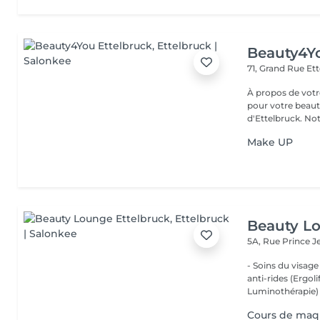
Beauty4Yo
71, Grand Rue
Ett
À propos de votre espace beauté
pour votre beauté
d'Ettelbruck. Notr
Make UP
Beauty Lo
5A, Rue Prince 
- Soins du visage
anti-rides (Ergol
Luminothérapie) -
Cours de maq