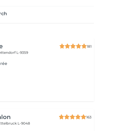
rch
e
181
ettendorf L-9359
irée
alon
163
Ettelbruck L-9048