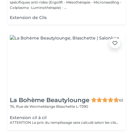
spécifiques anti-rides (Ergolift - Mésothérapie - Microneedling -
Colplasma -Luminothérapie) - ...
Extension de Cils
La Bohème Beautylounge
63
7A, Rue de Wormeldange
Blaschette L-7390
Extension cil à cil
ATTENTION Le prix du remplissage sera calculé selon les cils qu'on aura besoin de remettre et peut donc varier entre 60€ - 100€. Si votre dernière pose a 4 semaines ou plus, on ne parle plus de remplissage, la pose sera considérée comme une première pose.