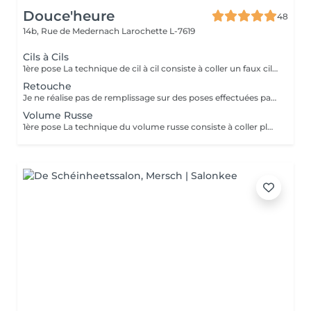
Douce'heure
48
14b, Rue de Medernach
Larochette L-7619
Cils à Cils
1ère pose La technique de cil à cil consiste à coller un faux cil sur chacun de vos cils naturels. De cette façon, il est possible d'agir sur leur longueur, leur courbure, et de leur épaisseur.
Retouche
Je ne réalise pas de remplissage sur des poses effectuées par d'autres techniciennes. Pour un regard toujours parfait, une vérification ou un entretien toutes les 3 à 4 semaines est nécessaire, afin de poser d'autres extensions sur les nouveaux cils qui sont tombés.
Volume Russe
1ère pose La technique du volume russe consiste à coller plusieurs faux cils sur chacun de vos cils naturels. De cette façon, il est possible d'agir sur leur longueur, leur courbure, leur épaisseur et leur volume