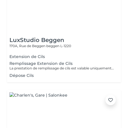
LuxStudio Beggen
170A, Rue de Beggen
beggen L-1220
Extension de Cils
Remplissage Extension de Cils
La prestation de remplissage de cils est valable uniquement pour les clients ayant réalisé leur première pose chez LuxStudio. Si vous avez fait votre première pose dans un autre salon, vous devrez réserver une pose complète de cils afin de bénéficier de notre garantie, même pour les cils que vous avez déjà.
Dépose Cils