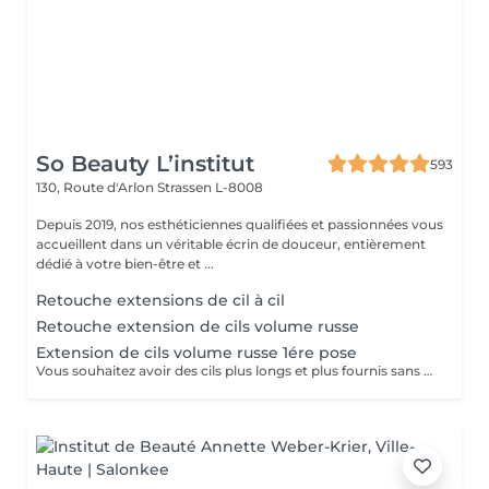
So Beauty L’institut
593
130, Route d'Arlon
Strassen L-8008
Depuis 2019, nos esthéticiennes qualifiées et passionnées vous
accueillent dans un véritable écrin de douceur, entièrement
dédié à votre bien-être et ...
Retouche extensions de cil à cil
Retouche extension de cils volume russe
Extension de cils volume russe 1ére pose
Vous souhaitez avoir des cils plus longs et plus fournis sans avoir à vous maquiller tous les jours? Alors les extensions sont la réponse à vos envies! Le volume russe c'est la pose de petits bouquets de cils très légers et fait manuellement pour gagner en volume et en densité. Nous adaptons la pose en fonction de vos yeux et de vos souhaits. Résultat naturel ou plus sophistiqué? Tout est possible, et nos lashartist sauront vous conseiller sur ce qui est le plus adapté pour vous!