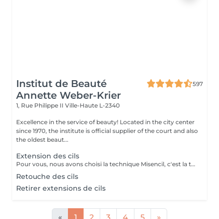
Institut de Beauté
597
Annette Weber-Krier
1, Rue Philippe II
Ville-Haute L-2340
Excellence in the service of beauty! Located in the city center
since 1970, the institute is official supplier of the court and also
the oldest beaut...
Extension des cils
Pour vous, nous avons choisi la technique Misencil, c'est la technique avec des valeurs sûres pour sublimer votre regard. Ensemble avec vous, nos techniciennes formes cette technique vont décider quelle pose vous faire. Que ce soit une pose de découverte, avec quelques cils posés sur les cils extérieurs ou une pose complète de star, avec laquelle vous serez éblouissante ! Ou encore une pose de volume russe pour les plus audacieuses ! Parce que vos yeux, c'est précieux ! Les avantages de Misencil: La protection maximale des yeux: La technique Misencils exige l'application de patchs en-dessous et au-dessus de l'oeil pour votre confort. Le respect du cil naturel : une analyse indispensable afin de choisir les bons cils. Des extensions synthétiques, hypoallergéniques qui ne comportent aucun additif chimique, ni matière animale. Les cils Misencil sont souples et confortables. L'application cil à cil répond aux exigeances de toutes femmes ainsi qu'à leur sécurité.
Retouche des cils
Retirer extensions de cils
«
1
2
3
4
5
»