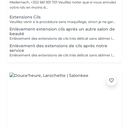
Medernach. +352 661 931 701 Veuillez noter que si vous annulez
votre rdv en moins d...
Extensions Cils
Veuillez venir à la procédure sans maquillage, sinon je ne garantis pas la qualité La correction chaque 2-3 semaines, avec 50-70% cils restant / De nouvelles extensions de cils en 4 à 7 semaines. Recommandations: 1. Durant les premières 24 h après la procédure éviter le contacte directe avec du l'eau. 2. Ne pas frotter ou toucher les cils avec les mains. Ne pas dormir le visage contre l'oreiller. Si l'il pique toucher juste la paupière mobile. 3. Durant 2 jours n'est pas recommandé a fréquenter le sauna, solarium, piscine. 4. Se laver uniquement avec des produits qui ne contient pas du huile. Autour des yeux est mieux de laver avec du l'eau au savon et bourgeon de cotton. 5. N'utiliser pas le mascara. 6. Enlever uniquement chez le Master. Ne pas tirer. 8. Brosser les cils avec une brosse dédier pour ça matin et soir.
Enlèvement extension cils après un autre salon de
beauté
Enlèvement des extensions de cils très délicat sans abîmer les cils naturels!
Enlèvement des extensions de cils après notre
service
Enlèvement des extensions de cils très délicat sans abîmer les cils naturels!