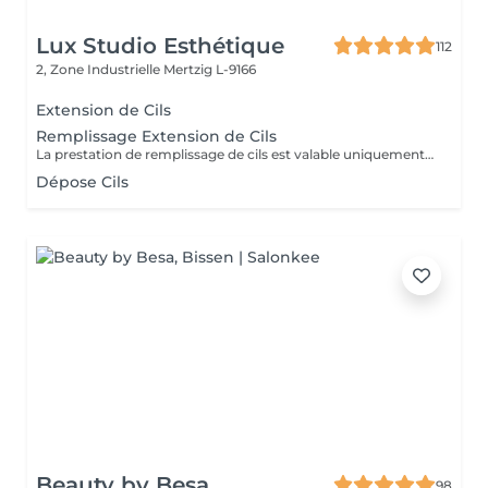
Lux Studio Esthétique
112
2, Zone Industrielle
Mertzig L-9166
Extension de Cils
Remplissage Extension de Cils
La prestation de remplissage de cils est valable uniquement pour les clients ayant réalisé leur première pose chez LuxStudio. Si vous avez fait votre première pose dans un autre salon, vous devrez réserver une pose complète de cils afin de bénéficier de notre garantie, même pour les cils que vous avez déjà.
Dépose Cils
Beauty by Besa
98