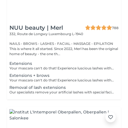
NUU beauty | Merl
788
332, Route de Longwy
Luxembourg L-1940
NAILS - BROWS - LASHES - FACIAL - MASSAGE - EPILATION
This is where it all started. Since 2022, Merl has been the original
home of beauty - the one th...
Extensions
Your mascara can't do that! Experience luscious lashes with our professional lash extensions. Each artificial lash is expertly applied to your natural lashes, creating a fuller, longer, and darker look. Volume options: choose from 1D to 5D for the perfect fullness. Personalised choices: discuss your preferences for curves and colours with our expert. What to expect: - eye area is cleaned - tape and patches protect the skin - extensions are applied to your natural lashes - lashes are dried for a secure hold - tape and patches are removed Post-care: avoid wetting lashes for 24 hours. Frequency: schedule every 3-4 weeks.
Extensions + brows
Your mascara can't do that! Experience luscious lashes with our professional lash extensions. Each artificial lash is expertly applied to your natural lashes, creating a fuller, longer, and darker look. Volume options: choose from 1D to 5D for the perfect fullness. Personalised choices: discuss your preferences for curves and colours with our expert. Comfort focused: extensions are applied one eye at a time, with breaks as needed during the 2-hour process. What to expect: - eye area is cleaned - tape and patches protect the skin - extensions are applied to your natural lashes - lashes are dried for a secure hold - tape and patches are removed Post-care: avoid wetting lashes for 24 hours. Frequency: schedule every 3-4 weeks.
Removal of lash extensions
Our specialists remove your artificial lashes with special facilities. If the lashes were done in our beauty space - on your next visit for lash extensions removal will be for free.