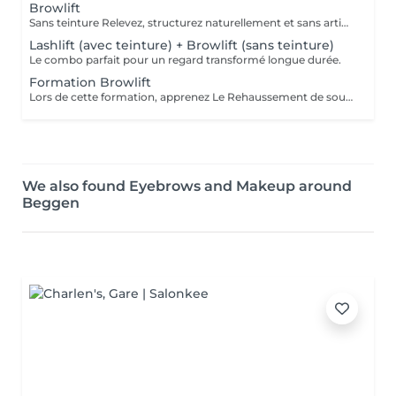
Browlift
Sans teinture Relevez, structurez naturellement et sans artifices vos sourcils pour un effet regard rajeunit et plus ouvert.
Lashlift (avec teinture) + Browlift (sans teinture)
Le combo parfait pour un regard transformé longue durée.
Formation Browlift
Lors de cette formation, apprenez Le Rehaussement de sourcils, coiffer et structurer les sourcils naturels de vos clientes sans artifices. Teinture de sourcils, soulignez le regard en utilisant la teinte la plus adapté.
We also found Eyebrows and Makeup around
Beggen