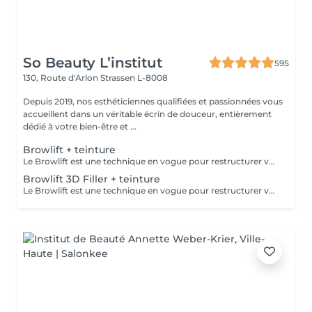
So Beauty L’institut
595
130, Route d'Arlon
Strassen L-8008
Depuis 2019, nos esthéticiennes qualifiées et passionnées vous
accueillent dans un véritable écrin de douceur, entièrement
dédié à votre bien-être et ...
Browlift + teinture
Le Browlift est une technique en vogue pour restructurer vos sourcils qui permet de les épaissir et les rehausser tout en fixant leur mouvement pour un résultat qui dure environ 6 semaines. Ils paraissent plus fournis et volumineux,la teinture va accentuer la forme et intensifier la couleur. Le Browlift ouvre votre regard et le met en valeur.
Browlift 3D Filler + teinture
Le Browlift est une technique en vogue pour restructurer vos sourcils qui permet de les épaissir et les rehausser tout en fixant leur mouvement pour un résultat qui dure environ 6 semaines. Ils paraissent plus fournis et volumineux et la teinture va accentuer la forme et intensifier la couleur. Le Browlift ouvre votre regard et le met en valeur. Le soin 3D Filler est un soin naturel qui va agir sur la structure du poil et ainsi favoriser la croissance et le nourrir en profondeur.