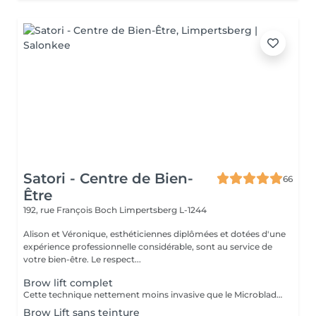
Satori - Centre de Bien-
66
Être
192, rue François Boch
Limpertsberg L-1244
Alison et Véronique, esthéticiennes diplômées et dotées d'une
expérience professionnelle considérable, sont au service de
votre bien-être. Le respect...
Brow lift complet
Cette technique nettement moins invasive que le Microblading, va révéler tout le potentiel de vos sourcils. Ceux ci sont brossés , lissés et soulevés dans la forme souhaitée. Application d'un soin protecteur et nourrissant. Ils sont ensuite fixés a l'aide d'une lotion fixante et colorés avec une teinture . Effets visibles jusqu'à 6 semaines .
Brow Lift sans teinture