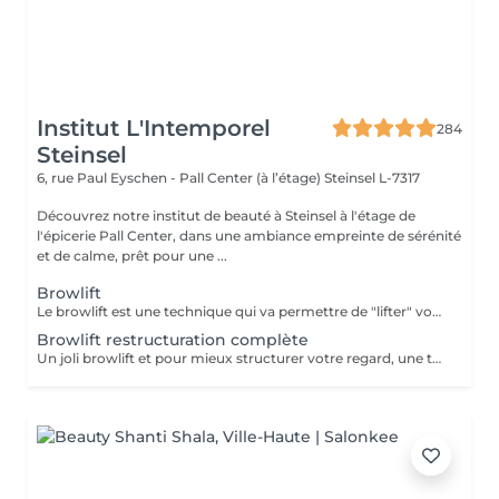
Institut L'Intemporel
284
Steinsel
6, rue Paul Eyschen - Pall Center (à l’étage)
Steinsel L-7317
Découvrez notre institut de beauté à Steinsel à l'étage de
l'épicerie Pall Center, dans une ambiance empreinte de sérénité
et de calme, prêt pour une ...
Browlift
Le browlift est une technique qui va permettre de "lifter" votre regard en travaillant sur le positionnement de vos sourcils, la forme et la couleur. Un regard ouvert et pétillant pour 4 à 6 semaines.
Browlift restructuration complète
Un joli browlift et pour mieux structurer votre regard, une teinture appliquée avec exactitude.