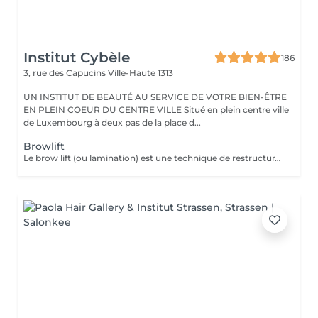
Institut Cybèle
186
3, rue des Capucins
Ville-Haute 1313
UN INSTITUT DE BEAUTÉ AU SERVICE DE VOTRE BIEN-ÊTRE
EN PLEIN COEUR DU CENTRE VILLE Situé en plein centre ville
de Luxembourg à deux pas de la place d...
Browlift
Le brow lift (ou lamination) est une technique de restructuration qui discipline, rehausse et épaissit les sourcils, offrant un effet fourni et structuré pendant environ 6 à 8 semaines. Ce soin utilise des sérums pour assouplir le poil, le brosser vers le haut et le fixer. Teinture comprise dans le soin.