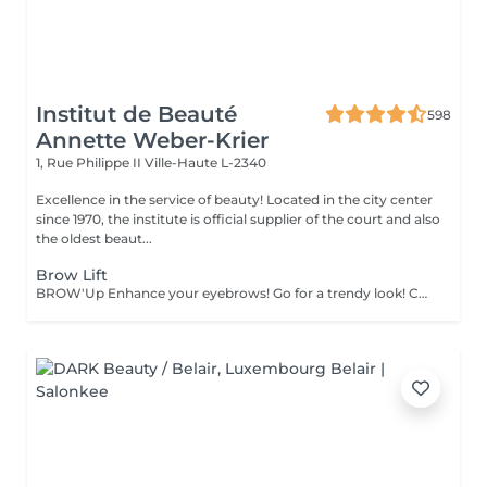
Institut de Beauté
598
Annette Weber-Krier
1, Rue Philippe II
Ville-Haute L-2340
Excellence in the service of beauty! Located in the city center
since 1970, the institute is official supplier of the court and also
the oldest beaut...
Brow Lift
BROW'Up Enhance your eyebrows! Go for a trendy look! Check out this latest trend! The principle consists in modifying the movement of your hairs in a lasting way (+/- 6 weeks) by raising them upwards and / or in their natural movement. Why ? The eyebrow will be more open, denser, it will open the eyes considerably. Widely used by the greatest make-up artists, styling the eyebrow upwards has a real impact on the eyes, which appear to be lifted, enhanced. Also widely used in Latin America and Asia, as the hairs tend to fall down. This technique allows them to be disciplined to obtain a harmonious line. Very useful also for eyebrows which curl, which take bad folds, or which are too long. The goal is to tack them in the most optimal direction. Gentlemen, this technique may also be suitable for you to discipline eyebrow volumes! Sublime marriage with 3D / HD Brow dye