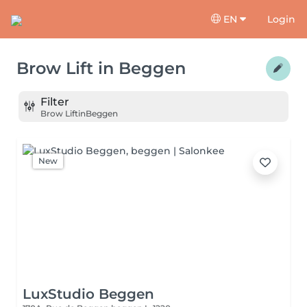
EN
Login
Brow Lift
in
Beggen
Filter
Brow Lift
in
Beggen
New
LuxStudio Beggen