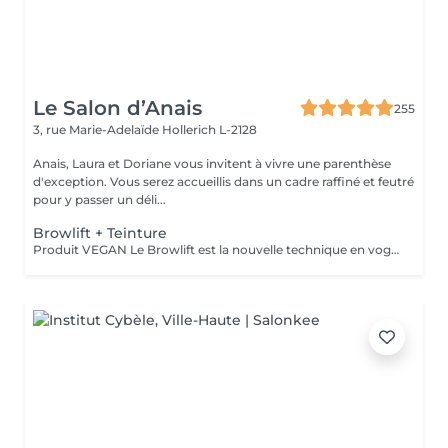
Le Salon d’Anais
255
3, rue Marie-Adelaïde
Hollerich L-2128
Anais, Laura et Doriane vous invitent à vivre une parenthèse
d'exception. Vous serez accueillis dans un cadre raffiné et feutré
pour y passer un déli...
Browlift + Teinture
Produit VEGAN Le Browlift est la nouvelle technique en vogue pour restructurer vos sourcils qui permet de les épaissir et les rehausser tout en fixant leur mouvement pour un résultat qui dure environ 6 semaines. Ils paraissent plus fournis et volumineux et la teinture va accentuer la forme et intensifier la couleur. Le Browlift ouvre votre regard et le met en valeur.