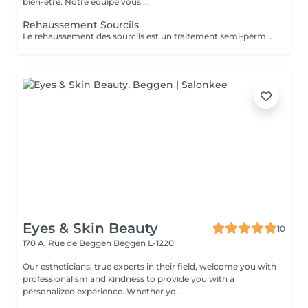
bien-être. Notre équipe vous ...
Rehaussement Sourcils
Le rehaussement des sourcils est un traitement semi-permanent qui donne un effet lifté. Les 24-48 premières heures sont cruciales. Voici les recommandations à suivre après la prestation pour optimiser les résultats et la tenue: -Evitez l'eau, la vapeur, l'humidité et la chaleur excessive (pas de douche chaude, sauna, hammam) -Ne frottez pas vos sourcils et ne dormez pas le visage écrasé contre l'oreiller -Pas de maquillage sur la zone (fond de teint) pendant 24 à 48h -Évitez les produits gras ou huileux qui peuvent réduire la durée du rehaussement -Hydratez vos sourcils avec un sérum adapté pour prolonger l'effet En respectant ces conseils, le rehaussement durera entre 4 à 6 semaines avec un effet optimal.
Eyes & Skin Beauty
10
170 A, Rue de Beggen
Beggen L-1220
Our estheticians, true experts in their field, welcome you with
professionalism and kindness to provide you with a
personalized experience. Whether yo...