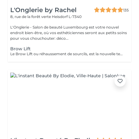
L'Onglerie by Rachel
135
8, rue de la forêt verte
Heisdorf L-7340
L'Onglerie - Salon de beauté Luxembourg est votre nouvel
endroit bien-être, où vos esthéticiennes seront aux petits soins
pour vous chouchouter: déco...
Brow Lift
Le Brow Lift ou réhaussement de sourcils, est la nouvelle technique tendance: le but étant d'embellir, épaissir le sourcil et de discipliner des poils broussailleux ou épars à l'aide d'un produit à base de kératine. Cette technique convient à tous les types de sourcils, que vous soyez blonde, brune ou rousse, que vous ayez les sourcils fournis ou non. Si vos sourcils sont broussailleux, cette méthode innovante va les discipliner. À l'inverse, s'ils sont fins et clairsemés, le browlift leur donnera plus de texture et offrira un résultat plus fourni et ultra naturel pour une durée de 6 semaines.