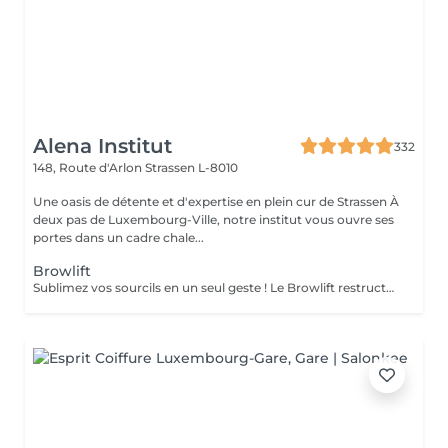
Alena Institut
332
148, Route d'Arlon
Strassen L-8010
Une oasis de détente et d'expertise en plein cur de Strassen À
deux pas de Luxembourg-Ville, notre institut vous ouvre ses
portes dans un cadre chale...
Browlift
Sublimez vos sourcils en un seul geste ! Le Browlift restructure et redessine vos sourcils pour un effet lifté, naturel et harmonieux. Le soin Bo Repaire nourrit et fortifie vos poils, tandis que la teinture apporte intensité et uniformité pour un résultat éclatant. Prestation rapide et efficace en seulement 45 minutes pour des sourcils parfaitement définis, soignés et irrésistibles !