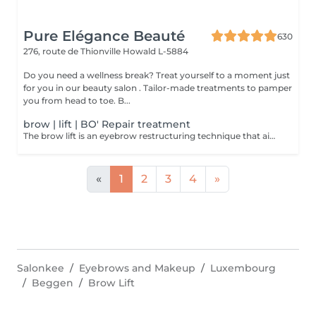
Pure Elégance Beauté
630
276, route de Thionville
Howald L-5884
Do you need a wellness break? Treat yourself to a moment just
for you in our beauty salon . Tailor-made treatments to pamper
you from head to toe. B...
brow | lift | BO' Repair treatment
The brow lift is an eyebrow restructuring technique that aims to enhance the hairs. It is done using a brush and several treatments. The combination of their actions makes it possible to obtain thick and marked eyebrows. Allows to restructure, densify and discipline sparse and rebellious eyebrows, but also lifts the eyes as well as droopy eyelids. BO'Repair Vitamin mask.
«
1
2
3
4
»
Salonkee
Eyebrows and Makeup
Luxembourg
Beggen
Brow Lift