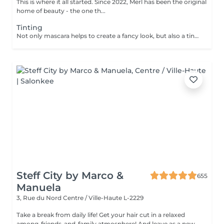
This is where it all started. Since 2022, Merl has been the original
home of beauty - the one th...
Tinting
Not only mascara helps to create a fancy look, but also a tinting of your lashes! How is the lash tinting done? - lashes are washed - eye cream is applied - the tape and patches are applied - tinting - the tape and patches are removed Age restrictions: recommended to do from 14 years. Post procedure recommendations: do not wet eyelashes 24 hours after the procedure. Frequency: once in 2-3 weeks.
Steff City by Marco &
655
Manuela
3, Rue du Nord
Centre / Ville-Haute L-2229
Take a break from daily life! Get your hair cut in a relaxed
among-friends-and-family atmosphere! And leave as a new