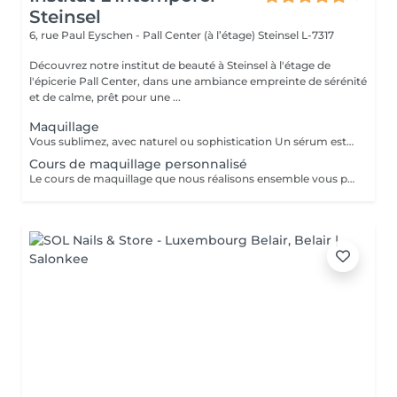
Steinsel
6, rue Paul Eyschen - Pall Center (à l’étage)
Steinsel L-7317
Découvrez notre institut de beauté à Steinsel à l'étage de
l'épicerie Pall Center, dans une ambiance empreinte de sérénité
et de calme, prêt pour une ...
Maquillage
Vous sublimez, avec naturel ou sophistication Un sérum est appliqué avant le maquillage afin de fixer celui ci Possibilité d'ajouter avant le maquillage de la radio fréquence qui va lisser et défatiguer vos traits pour un rendu encore plus lumineux
Cours de maquillage personnalisé
Le cours de maquillage que nous réalisons ensemble vous permet d'apprendre à réaliser un maquillage complet, naturel ou plus sophistiqué au gré de vos envies et de votre style. Nous essayerons de répondre à toutes vos questions et partagerons nos petits tips de pro ;-)