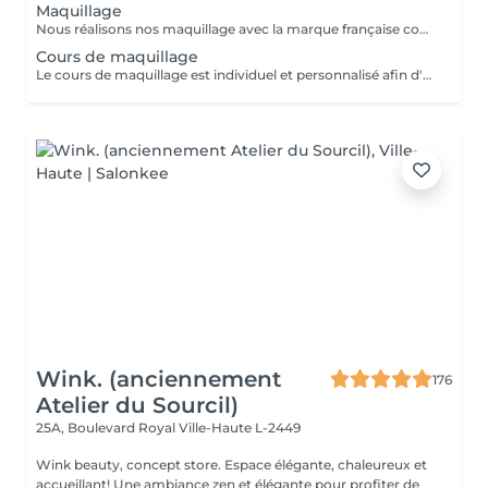
Maquillage
Nous réalisons nos maquillage avec la marque française couleur caramel. Couleur caramel est la marque naturelle et bio de référence. Couleur Caramel propose des produits de beauté de haute qualité respectant la nature, l'homme et les animaux. Plus qu'une marque de maquillage, ses produits permettent de traiter la peau grâce à des formules riches en actifs bio. On y retrouve des des actifs végétaux tels que l'huile d'argan bio, l'huile d'abricot et d'avocat bio ou encore l'acide hyaluronique naturelle... qui sont tous reconnus pour leurs propriétés régénérantes, nourrissantes, illuminatrices ou anti-âge.
Cours de maquillage
Le cours de maquillage est individuel et personnalisé afin d'apprendre les bons gestes et de choisir les bons produits adaptés à sa peau et son visage. Ce cours offre une bonne base aux débutantes et permet aux plus confirmés de se perfectionner. Nous réalisons nos cours de maquillage avec la marque française couleur caramel. Couleur caramel est la marque naturelle et bio de référence. Couleur Caramel propose des produits de beauté de haute qualité respectant la nature, l'homme et les animaux. Plus qu'une marque de maquillage, ses produits permettent de traiter la peau grâce à des formules riches en actifs bio. On y retrouve des des actifs végétaux tels que l'huile d'argan bio, l'huile d'abricot et d'avocat bio ou encore l'acide hyaluronique naturelle... qui sont tous reconnus pour leurs propriétés régénérantes, nourrissantes, illuminatrices ou anti-âge.
Wink. (anciennement
176
Atelier du Sourcil)
25A, Boulevard Royal
Ville-Haute L-2449
Wink beauty, concept store. Espace élégante, chaleureux et
accueillant! Une ambiance zen et élégante pour profiter de