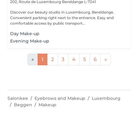
202, Route de Luxembourg
Bereldange L-7241
Discover our beauty studio in Luxembourg, Bereldange.
Convenient parking right next to the entrance. Easy and
comfortable access by public transport...
Day Make-up
Evening Make-up
«
1
2
3
4
5
6
»
Salonkee
Eyebrows and Makeup
Luxembourg
Beggen
Makeup