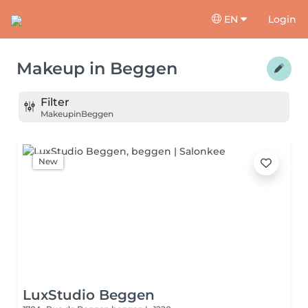
EN
Login
Makeup
in
Beggen
Filter
Makeup
in
Beggen
New
LuxStudio Beggen