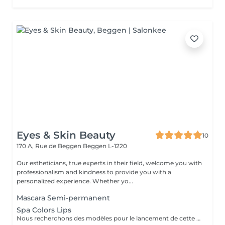
Eyes & Skin Beauty
10
170 A, Rue de Beggen
Beggen L-1220
Our estheticians, true experts in their field, welcome you with
professionalism and kindness to provide you with a
personalized experience. Whether yo...
Mascara Semi-permanent
Spa Colors Lips
Nous recherchons des modèles pour le lancement de cette nouvelle prestation tendance des lèvres le Spa Colors Lips. Plus souvent connu sous le non de Henna Lips, cette technique hydrate et pigmente les lèvres SANS utilisation d'aiguilles. Des lèvres traités, douces, lisses et repulpés sans douleur avec un effet Lip Sticks longue durée (de 12 à 72h). Avec un bon entretien survient une pigmentation progressive pour des lèvres gourmandes dès le réveil.