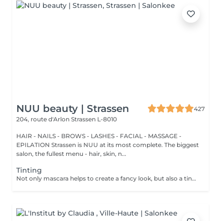
NUU beauty | Strassen
427
204, route d'Arlon
Strassen L-8010
HAIR - NAILS - BROWS - LASHES - FACIAL - MASSAGE -
EPILATION Strassen is NUU at its most complete. The biggest
salon, the fullest menu - hair, skin, n...
Tinting
Not only mascara helps to create a fancy look, but also a tinting of your lashes! How is the lash tinting done? - lashes are washed - eye cream is applied - the tape and patches are applied - lashes are tinted - the tape and patches are removed Age restrictions: recommended to do from 14 years. Post procedure recommendations: do not wet eyelashes 24 hours after the procedure. Frequency: once in 2-3 weeks.