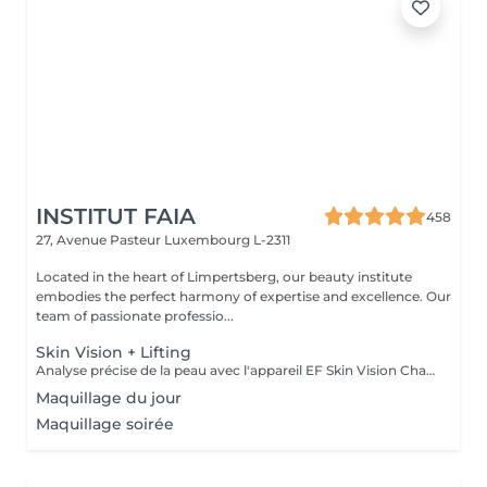
INSTITUT FAIA
458
27, Avenue Pasteur
Luxembourg L-2311
Located in the heart of Limpertsberg, our beauty institute
embodies the perfect harmony of expertise and excellence. Our
team of passionate professio...
Skin Vision + Lifting
Analyse précise de la peau avec l'appareil EF Skin Vision Chaque peau étant unique, nous analysons ensemble les besoins actuels de votre peau. L'appareil diagnostic effectue une analyse complète. Il détermine l'identité de votre peau en quelques minutes, en se basant sur 9 paramètres spécifiques: hydratation, excès de sébum, élasticité, desquamation, pores, taches pigmentaires, rides pattes d'oie, rides du front, couperose. Soin anti-âge liftant pour une peau plus ferme. Les produits pénètrent profondément grâce au, Sono Lifter qui permet également d'agir sur les cicatrices d'acné. Le relâchement de la peau, les rides et les rides d'expression sont atténuées grâce au RF Tightener. Pour raffermir et redessiner l'ovale du visage.
Maquillage du jour
Maquillage soirée