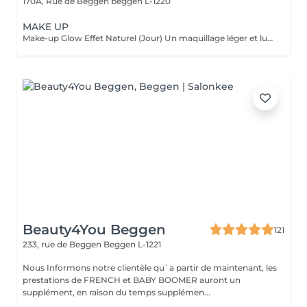
170A, Rue de Beggen
beggen L-1220
MAKE UP
Make-up Glow Effet Naturel (Jour) Un maquillage léger et lumineux qui sublime votre beauté naturelle. Idéal pour la journée, rendez-vous professionnels ou shootings naturels. Teint unifié, regard réveillé, sans surcharge. Frais, discret et élégant. Make-up Glamour Événements & Soirées Un maquillage sophistiqué avec une tenue renforcée, parfait pour fêtes, mariages ou séances photo. Association d'un teint parfait, d'un regard travaillé et de corrections subtiles pour un effet wow qui reste naturel. Élégance, intensité et mise en valeur. Make-up Luxe Haute Définition & Longue Durée Un maquillage professionnel avec préparation complète de la peau, correction des volumes, camouflage des imperfections et mise en lumière des traits. Tenue extrême, idéal pour caméras HD, mariée, ou occasions exigeantes. Finition impeccable, résultat haut de gamme.
Beauty4You Beggen
121
233, rue de Beggen
Beggen L-1221
Nous Informons notre clientèle qu`a partir de maintenant, les
prestations de FRENCH et BABY BOOMER auront un
supplément, en raison du temps supplémen...