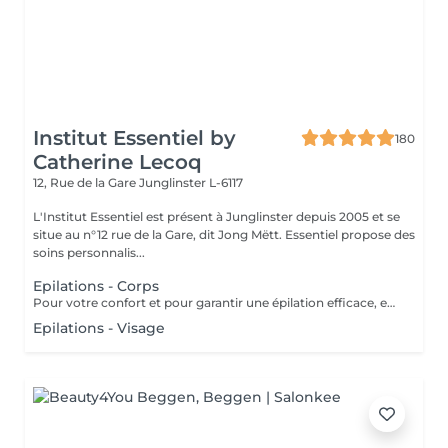
Institut Essentiel by
180
Catherine Lecoq
12, Rue de la Gare
Junglinster L-6117
L'Institut Essentiel est présent à Junglinster depuis 2005 et se
situe au n°12 rue de la Gare, dit Jong Mëtt. Essentiel propose des
soins personnalis...
Epilations - Corps
Pour votre confort et pour garantir une épilation efficace, en cas de poils longs, nous vous conseillons de tondre vos poils à 1/2 cm avant votre épilation. Ne pas appliquer de soin hydratant 12 heures avant votre rendez-vous (pour garantir adhérence de la cire) Merci pour votre compréhension.
Epilations - Visage