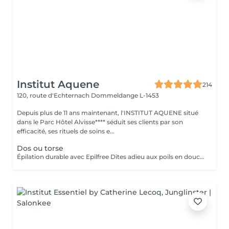
Institut Aquene
214
120, route d'Echternach
Dommeldange L-1453
Depuis plus de 11 ans maintenant, l'INSTITUT AQUENE situé
dans le Parc Hôtel Alvisse**** séduit ses clients par son
efficacité, ses rituels de soins e...
Dos ou torse
Épilation durable avec Epilfree Dites adieu aux poils en douceur Découvrez Epilfree, une méthode révolutionnaire qui permet de réduire durablement la pilosité, sans laser ni contrainte. Après une épilation à la cire, une solution spécifique est appliquée pour agir directement à la racine du poil et ralentir sa repousse séance après séance. Pourquoi choisir Epilfree ? Efficace sur tous les types de poils (clairs, foncés, fins, épais) Adapté à toutes les couleurs de peau Sans aucune restriction au soleil (idéal toute l'année, même en été ) Compatible sur les zones tatouées Réduction progressive et durable de la repousse Moins de poils incarnés, peau plus douce Résultats visibles rapidement Dès les premières séances : Le poil repousse plus lentement Il devient plus fin et plus clair Les zones s'éclaircissent et s'adoucissent Pour un résultat optimal, une cure est recommandée.