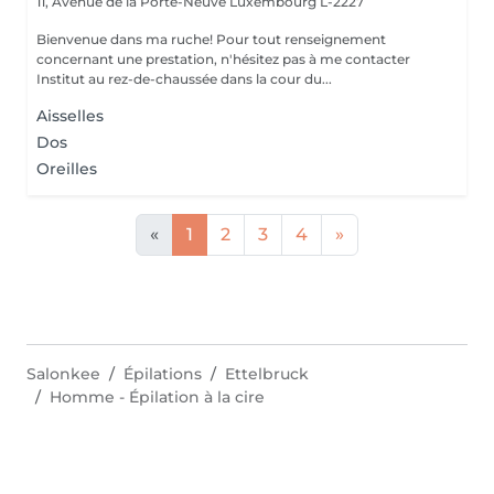
11, Avenue de la Porte-Neuve
Luxembourg L-2227
Bienvenue dans ma ruche! Pour tout renseignement
concernant une prestation, n'hésitez pas à me contacter
Institut au rez-de-chaussée dans la cour du...
Aisselles
Dos
Oreilles
«
1
2
3
4
»
Salonkee
Épilations
Ettelbruck
Homme - Épilation à la cire