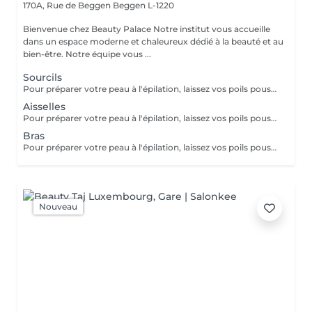
170A, Rue de Beggen
Beggen L-1220
Bienvenue chez Beauty Palace Notre institut vous accueille
dans un espace moderne et chaleureux dédié à la beauté et au
bien-être. Notre équipe vous ...
Sourcils
Pour préparer votre peau à l'épilation, laissez vos poils pousser pendant au moins deux semaines après le dernier rasage pour assurer une longueur adéquate. Il est également recommandé, mais non indispensable, d'effectuer un gommage doux 24 heures avant la séance pour éliminer les cellules mortes et faciliter l'extraction des poils. Le jour de l'épilation, évitez d'appliquer des crèmes ou des huiles sur la zone concernée afin d'assurer une bonne adhérence de la cire. Enfin, protégez votre peau en évitant l'exposition au soleil ou les séances de bronzage, qui pourraient la rendre plus sensible et irritable.
Aisselles
Pour préparer votre peau à l'épilation, laissez vos poils pousser pendant au moins deux semaines après le dernier rasage pour assurer une longueur adéquate. Il est également recommandé, mais non indispensable, d'effectuer un gommage doux 24 heures avant la séance pour éliminer les cellules mortes et faciliter l'extraction des poils. Le jour de l'épilation, évitez d'appliquer des crèmes ou des huiles sur la zone concernée afin d'assurer une bonne adhérence de la cire. Enfin, protégez votre peau en évitant l'exposition au soleil ou les séances de bronzage, qui pourraient la rendre plus sensible et irritable.
Bras
Pour préparer votre peau à l'épilation, laissez vos poils pousser pendant au moins deux semaines après le dernier rasage pour assurer une longueur adéquate. Il est également recommandé, mais non indispensable, d'effectuer un gommage doux 24 heures avant la séance pour éliminer les cellules mortes et faciliter l'extraction des poils. Le jour de l'épilation, évitez d'appliquer des crèmes ou des huiles sur la zone concernée afin d'assurer une bonne adhérence de la cire. Enfin, protégez votre peau en évitant l'exposition au soleil ou les séances de bronzage, qui pourraient la rendre plus sensible et irritable.
Nouveau