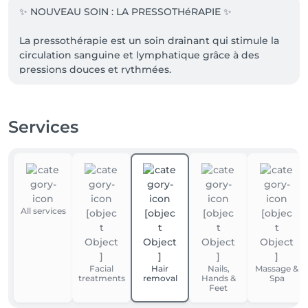
✨ NOUVEAU SOIN : LA PRESSOTHéRAPIE ✨

La pressothérapie est un soin drainant qui stimule la 
circulation sanguine et lymphatique grâce à des 
pressions douces et rythmées.

💆‍♀️ Idéal pour :

• les jambes lourdes et fatiguées

Services
• la rétention d’eau

• améliorer la circulation

• affiner la silhouette et se détendre

🌸 Notre nouveau service comprend :

✔️ 30 minutes de pressothérapie localisé sur les 
All services
jambes

✔️ suivies d’un massage manuel personnalisé

Un moment de bien-être et de légèreté à découvrir 
Facial
Hair
Nails,
Massage &
dans notre institut ✨

treatments
removal
Hands &
Spa
Feet