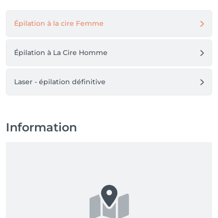
Épilation à la cire Femme
* ATTENTION *:Rappel : tout client qui n’annule pas 
son rendez-vous ou qui l’annule moins de 24 heures à 
Épilation à La Cire Homme
l’avance sera facturé à 50 % du montant total du 
rendez-vous.

Laser - épilation définitive
Information