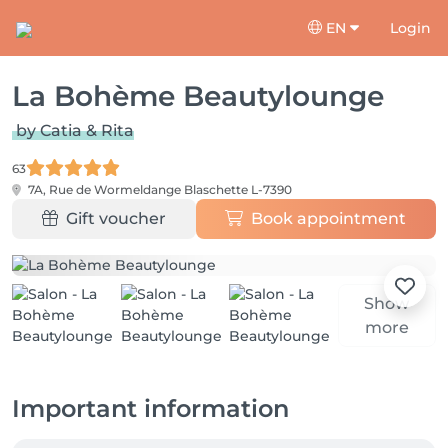
EN
Login
La Bohème Beautylounge
by Catia & Rita
63
7A, Rue de Wormeldange
Blaschette L-7390
Gift voucher
Book appointment
Show
more
Important information