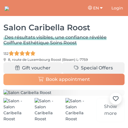
EN
Login
Salon Caribella Roost
Des résultats visibles, une confiance révélée
Coiffure Esthétique Soins Roost
132
8, route de Luxembourg
Roost (Bissen) L-7759
Gift voucher
Special Offers
Book appointment
Show
more