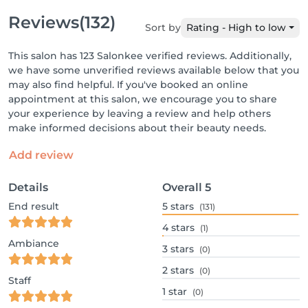
Reviews
(132)
Sort by
Rating - High to low
This salon has 123 Salonkee verified reviews. Additionally,
we have some unverified reviews available below that you
may also find helpful. If you've booked an online
appointment at this salon, we encourage you to share
your experience by leaving a review and help others
make informed decisions about their beauty needs.
Add review
Details
Overall
5
End result
5
stars
(131)
4
stars
(1)
Ambiance
3
stars
(0)
2
stars
(0)
Staff
1
star
(0)