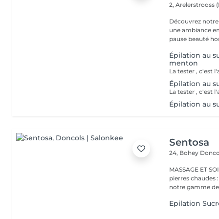
2, Arelerstrooss 
Découvrez notre 
une ambiance emp
pause beauté hor
Épilation au su
menton
Épilation au s
Épilation au s
Sentosa
24, Bohey
Donco
MASSAGE ET SOIN Massage relaxant, énergisant, destres
pierres chaudes
notre gamme de s
Epilation Suc