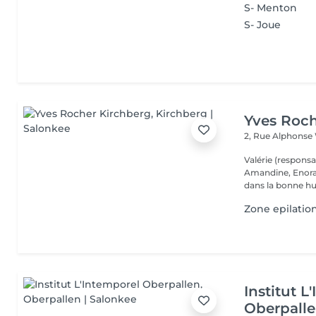
S- Menton
S- Joue
Yves Roch
2, Rue Alphonse
Valérie (respons
Amandine, Enora et vous accueillent toute la semaine 
dans la bonne hu
Zone epilatio
Institut L
Oberpall