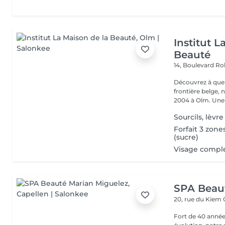
Institut L
Beauté
14, Boulevard R
Découvrez à quel
frontière belge, 
2004 à Olm.
Sourcils, lèvr
Forfait 3 zone
(sucre)
Visage comple
SPA Beau
20, rue du Kiem
Fort de 40 année