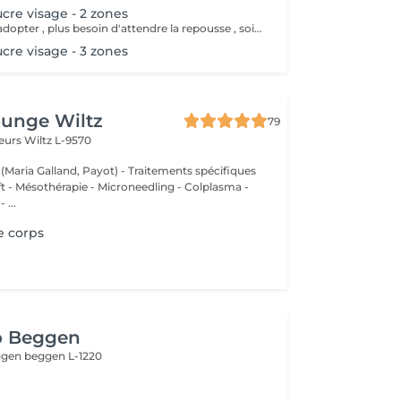
ucre visage - 2 zones
La tester , c'est l'adopter , plus besoin d'attendre la repousse , soin exfoliant en même temps , moins douloureux , plus efficace sur le long terme.
ucre visage - 3 zones
ounge Wiltz
79
deurs
Wiltz L-9570
 (Maria Galland, Payot) - Traitements spécifiques
ift - Mésothérapie - Microneedling - Colplasma -
 ...
e corps
o Beggen
eggen
beggen L-1220