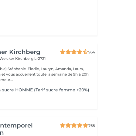
er Kirchberg
964
 Weicker
Kirchberg L-2721
able) Stéphanie ,Elodie, Lauryn, Amanda, Laura,
de 9h à 20h
meur...
n sucre HOMME (Tarif sucre femme +20%)
'Intemporel
768
en