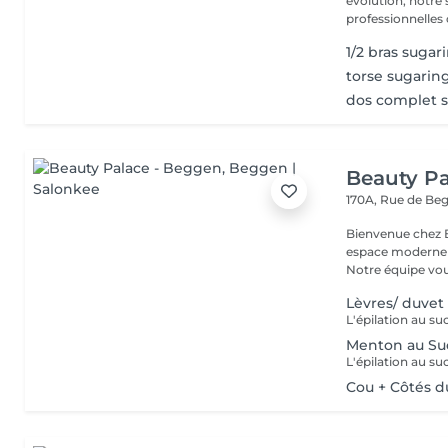
évolution, notre
professionnelles 
1/2 bras sugar
torse sugarin
dos complet 
Beauty Pa
170A, Rue de B
Bienvenue chez Beauty Palace Notre 
espace moderne e
Notre équipe vous
Lèvres/ duvet
Menton au Su
Cou + Côtés d