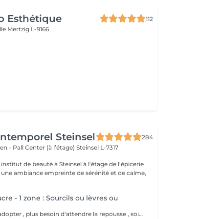
o Esthétique
112
lle
Mertzig L-9166
'Intemporel Steinsel
284
en - Pall Center (à l’étage)
Steinsel L-7317
nstitut de beauté à Steinsel à l'étage de l'épicerie
s une ambiance empreinte de sérénité et de calme,
cre - 1 zone : Sourcils ou lèvres ou
La tester , c'est l'adopter , plus besoin d'attendre la repousse , soin exfoliant en même temps , moins douloureux , plus efficace sur le long terme.