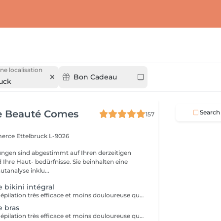
ne localisation
Bon Cadeau
ruck
e Beauté Comes
Search
157
merce
Ettelbruck L-9026
ngen sind abgestimmt auf Ihren derzeitigen
Ihre Haut- bedürfnisse. Sie beinhalten eine
utanalyse inklu...
e bikini intégral
Une technique d'épilation très efficace et moins douloureuse que la cire chaude le sucre coule dans le pore pileux, au plus près des racines pour une meilleure prise du bulbe, sans casser le poil. La cire orientale est un mélange naturel composé de sucre, d'eau, de miel et de citron qui permet d'épiler efficacement l'ensemble des zones du corps et du visage. Très douce et convient à tous les types de peau, même les plus sensibles.
e bras
Une technique d'épilation très efficace et moins douloureuse que la cire chaude le sucre coule dans le pore pileux, au plus près des racines pour une meilleure prise du bulbe, sans casser le poil. La cire orientale est un mélange naturel composé de sucre, d'eau, de miel et de citron qui permet d'épiler efficacement l'ensemble des zones du corps et du visage. Très douce et convient à tous les types de peau, même les plus sensibles.