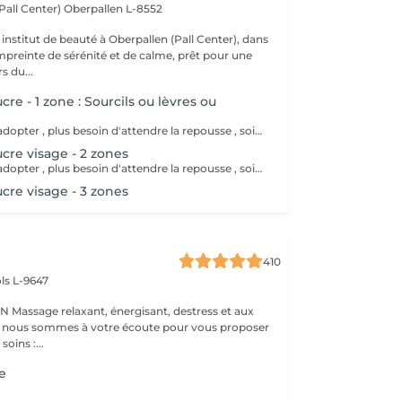
(Pall Center)
Oberpallen L-8552
institut de beauté à Oberpallen (Pall Center), dans
reinte de sérénité et de calme, prêt pour une
s du...
cre - 1 zone : Sourcils ou lèvres ou
La tester , c'est l'adopter , plus besoin d'attendre la repousse , soin exfoliant en même temps , moins douloureux , plus efficace sur le long terme.
ucre visage - 2 zones
La tester , c'est l'adopter , plus besoin d'attendre la repousse , soin exfoliant en même temps , moins douloureux , plus efficace sur le long terme.
ucre visage - 3 zones
410
ls L-9647
s et aux
 : nous sommes à votre écoute pour vous proposer
oins :...
re