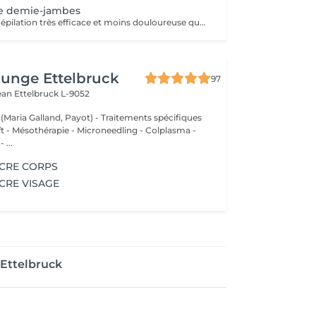
re demie-jambes
Une technique d'épilation très efficace et moins douloureuse que la cire chaude le sucre coule dans le pore pileux, au plus près des racines pour une meilleure prise du bulbe, sans casser le poil. La cire orientale est un mélange naturel composé de sucre, d'eau, de miel et de citron qui permet d'épiler efficacement l'ensemble des zones du corps et du visage. Très douce et convient à tous les types de peau, même les plus sensibles.
unge Ettelbruck
97
Jean
Ettelbruck L-9052
 (Maria Galland, Payot) - Traitements spécifiques
ift - Mésothérapie - Microneedling - Colplasma -
 ...
UCRE CORPS
CRE VISAGE
 Ettelbruck