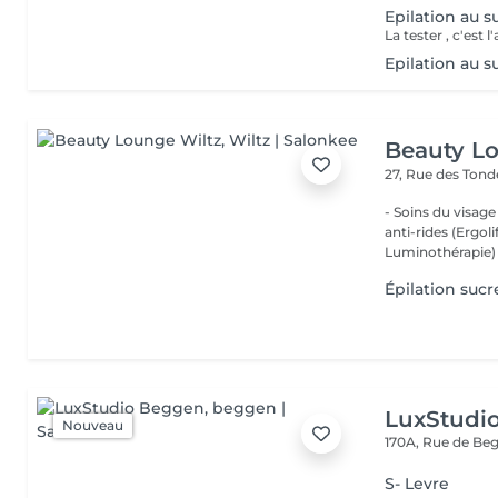
Epilation au s
Epilation au s
Beauty L
27, Rue des Ton
- Soins du visage
anti-rides (Ergol
Luminothérapie) -
Épilation sucr
LuxStudi
Nouveau
170A, Rue de B
S- Levre