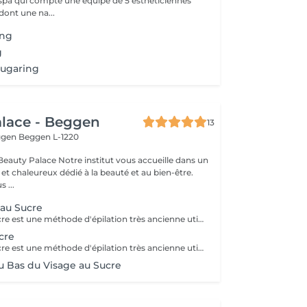
 spa qui compte une équipe de 5 esthéticiennes
dont une na...
ing
g
sugaring
lace - Beggen
13
eggen
Beggen L-1220
institut vous accueille dans un
t chaleureux dédié à la beauté et au bien-être.
 ...
 au Sucre
L'épilation au sucre est une méthode d'épilation très ancienne utilisée depuis 1900 av. JC. Composée d'eau, de jus de citron, de miel et de sucre. 100% naturelle elle à des propriétés exfoliantes. Idéale pour les poils courts, durs ou incarnés. La peau est plus douce et soyeuse.
cre
L'épilation au sucre est une méthode d'épilation très ancienne utilisée depuis 1900 av. JC. Composée d'eau, de jus de citron, de miel et de sucre. 100% naturelle elle à des propriétés exfoliantes. Idéale pour les poils courts, durs ou incarnés. La peau est plus douce et soyeuse.
u Bas du Visage au Sucre