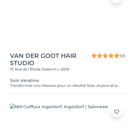
VAN DER GOOT HAIR
513
STUDIO
17, Rue de l'Étoile
Diekirch L-9229
Soin Kératine
Transformez vos cheveux pour un résultat lisse, soyeux et parfaitement maîtrisé. Notre traitement à la kératine lisse la fibre capillaire, discipline les frisottis et facilite le coiffage, tout en laissant les cheveux doux, brillants et faciles à gérer. Les résultats peuvent durer 3 à 5 mois, pour des cheveux lisses, brillants et faciles à coiffer.