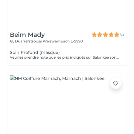
Beim Mady
30
61, Duarrefstrooss
Weiswampach L-9990
Soin Profond (masque)
Veuillez prendre note que les prix indiqués sur Salonkee sont communiqués à titre informatif et s'entendent de base. Ces derniers sont susceptibles de varier selon le diagnostic réalisé à votre arrivée au salon et l'expertise du professionnel à qui vous confiez votre beauté. Dans tous les cas, un devis précis vous sera proposé et toutes réalisations de prestations seront effectuées avec votre accord. Un grand merci d'avance pour votre compréhension. Au plaisir de vous recevoir très vite.