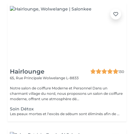
Hairlounge
130
65, Rue Principale
Wolwelange L-8833
Notre salon de coiffure Moderne et Personnel Dans un
charmant village du nord, nous proposons un salon de coiffure
moderne, offrant une atmosphère dé...
Soin Détox
Les peaux mortes et l'excès de sébum sont éliminés afin de libérer les pores obstrués et d'éliminer les résidus de produits. L'exfoliation et le massage permettent d'éliminer la plupart des résidus du cuir chevelu, puis le shampooing permet de rincer le tout. Enfin, l'application du fond de teint Activateur pour le cuir chevelu, procure une sensation de fraîcheur et de vitalité en stimulant le cuir chevelu et en rétablissant son équilibre, tout en renforçant la couche protectrice naturelle.