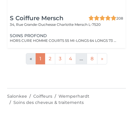
S Coiffure Mersch
208
34, Rue Grande-Duchesse Charlotte
Mersch L-7520
SOINS PROFOND
HORS CURE HOMME COURTS 55 MI-LONGS 64 LONGS 73 HORS CURE FEMME COURTS 82 MI- LONGS94 LONGS 106
«
1
2
3
4
...
8
»
Salonkee
Coiffeurs
Wemperhardt
Soins des cheveux & traitements