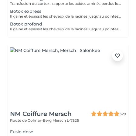
Transfusion du cortex : rapporte les acides aminés perdus lors des transformations chimiques. Les cheveux seront beaucoup plus forts et résistants. Il apporte également des protéines, comme la spiruline. Tenue: 2 à 3 mois avec la gamme d'entretien.
Botox express
Il gaine et épaissit les cheveux de la racines jusqu'au pointes. Apporte l'effet miroir, les cheveux sont plus brillants, plus souples, plus hydratés. Divise par 2 le temps du brushing. Ne lisse pas, d'enlève pas le volume. Tenue : 2 à 3 semaines avec la gamme d'entretien.
Botox profond
Il gaine et épaissit les cheveux de la racines jusqu'au pointes. Apporte l'effet miroir, les cheveux sont plus brillants, plus souples, plus hydratés. Divise par 2 le temps du brushing. Ne lisse pas, d'enlève pas le volume. Tenue : 3 à 5 mois avec la gamme d'entretien.
NM Coiffure Mersch
329
Route de Colmar-Berg
Mersch L-7525
Fusio dose