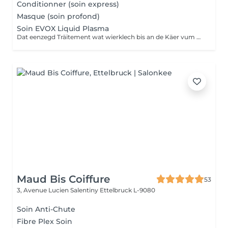
Conditionner (soin express)
Masque (soin profond)
Soin EVOX Liquid Plasma
Dat eenzegd Träitement wat wierklech bis an de Käer vum Hoër geet EXCLUSIV zu Lëtzebuerg, hei bei eis am Salon
Maud Bis Coiffure
53
3, Avenue Lucien Salentiny
Ettelbruck L-9080
Soin Anti-Chute
Fibre Plex Soin