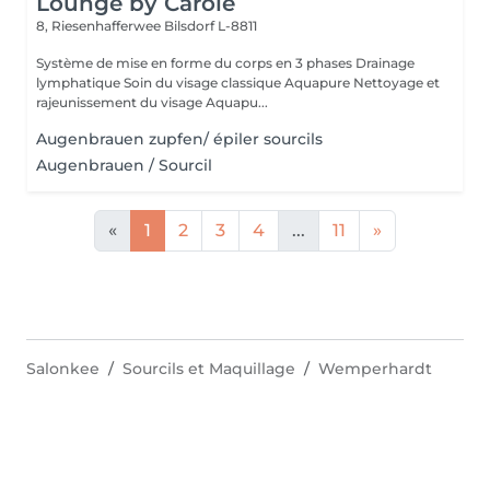
Lounge by Carole
8, Riesenhafferwee
Bilsdorf L-8811
Système de mise en forme du corps en 3 phases Drainage
lymphatique Soin du visage classique Aquapure Nettoyage et
rajeunissement du visage Aquapu...
Augenbrauen zupfen/ épiler sourcils
Augenbrauen / Sourcil
«
1
2
3
4
...
11
»
Salonkee
Sourcils et Maquillage
Wemperhardt