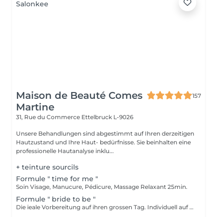
Maison de Beauté Comes
157
Martine
31, Rue du Commerce
Ettelbruck L-9026
Unsere Behandlungen sind abgestimmt auf Ihren derzeitigen
Hautzustand und Ihre Haut- bedürfnisse. Sie beinhalten eine
professionelle Hautanalyse inklu...
+ teinture sourcils
Formule " time for me "
Soin Visage, Manucure, Pédicure, Massage Relaxant 25min.
Formule " bride to be "
Die ieale Vorbereitung auf ihren grossen Tag. Individuell auf ihre Bedürfnisse abgeschnittene Gesichtsbehandlung wenige Tage vor der Hochzeit, Maniküre und typgerechtes Braut-Make-up inklusive Probe