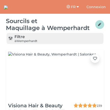
FR
Connexion
Sourcils et
Maquillage
à
Wemperhardt
Filtre
à
Wemperhardt
Visiona Hair & Beauty
239