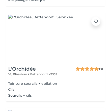
Maquillage Classique
L'Orchidée
181
1A, Bléesbruck
Bettendorf L-9359
Teinture sourcils + epilation
Cils
Sourcils + cils