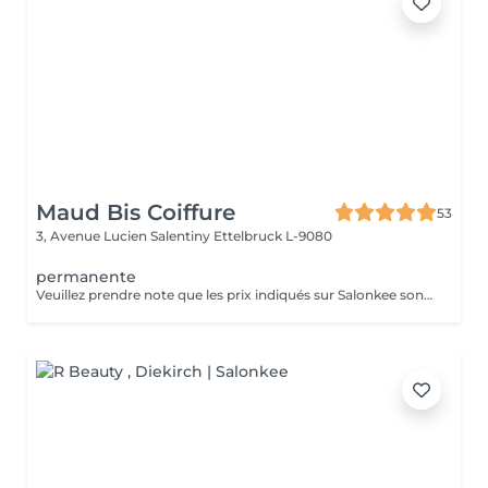
Maud Bis Coiffure
53
3, Avenue Lucien Salentiny
Ettelbruck L-9080
permanente
Veuillez prendre note que les prix indiqués sur Salonkee sont communiqués à titre informatif et s'entendent de base. Ces derniers sont susceptibles de varier selon le diagnostic réalisé à votre arrivée au salon et l'expertise du professionnel à qui vous confiez votre beauté. Dans tous les cas, un devis précis vous sera proposé et toutes réalisations de prestations seront effectuées avec votre accord. Un grand merci d'avance pour votre compréhension. Au plaisir de vous recevoir très vite.