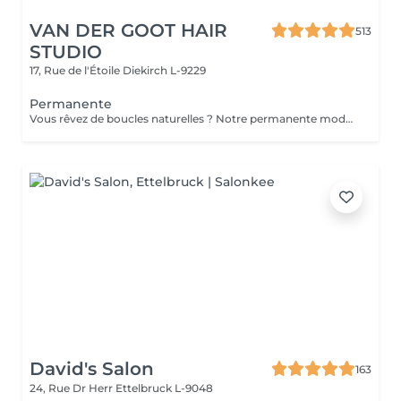
VAN DER GOOT HAIR
513
STUDIO
17, Rue de l'Étoile
Diekirch L-9229
Permanente
Vous rêvez de boucles naturelles ? Notre permanente moderne crée des boucles ou ondulations durables tout en apportant texture, mouvement et volume aux cheveux. Des ondulations souples aux boucles bien définies, ce traitement transforme les cheveux plats en une coiffure dynamique et pleine de caractère, facile à coiffer au quotidien.
David's Salon
163
24, Rue Dr Herr
Ettelbruck L-9048