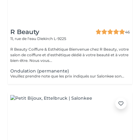
R Beauty
46
11, rue de l'eau
Diekirch L-9225
R Beauty Coiffure & Esthétique Bienvenue chez R Beauty, votre
salon de coiffure et d'esthétique dédié à votre beauté et à votre
bien-être. Nous vous...
Ondulation (permanente)
Veuillez prendre note que les prix indiqués sur Salonkee sont communiqués à titre informatif et s'entendent de base. Ces derniers sont susceptibles de varier selon le diagnostic réalisé à votre arrivée au salon et l'expertise du professionnel à qui vous confiez votre beauté. Dans tous les cas, un devis précis vous sera proposé et toutes réalisations de prestations seront effectuées avec votre accord. Un grand merci d'avance pour votre compréhension. Au plaisir de vous recevoir très vite.