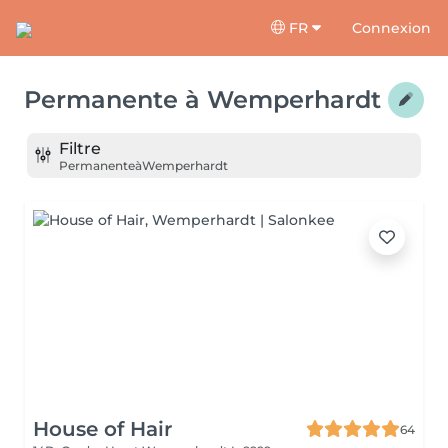
FR
Connexion
Permanente
à
Wemperhardt
Filtre
Permanente
à
Wemperhardt
House of Hair
64