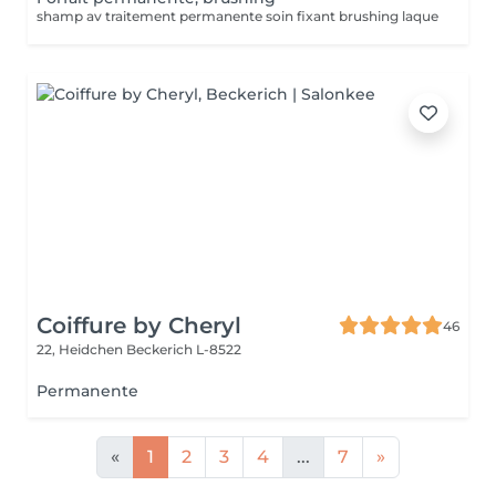
shamp av traitement permanente soin fixant brushing laque
Coiffure by Cheryl
46
22, Heidchen
Beckerich L-8522
Permanente
«
1
2
3
4
...
7
»