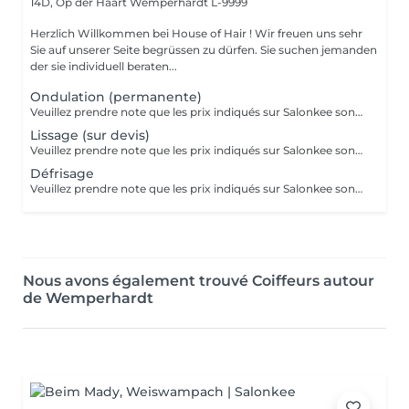
14D, Op der Haart
Wemperhardt L-9999
Herzlich Willkommen bei House of Hair ! Wir freuen uns sehr
Sie auf unserer Seite begrüssen zu dürfen. Sie suchen jemanden
der sie individuell beraten...
Ondulation (permanente)
Veuillez prendre note que les prix indiqués sur Salonkee sont communiqués à titre informatif et s'entendent de base. Ces derniers sont susceptibles de varier selon le diagnostic réalisé à votre arrivée au salon et l'expertise du professionnel à qui vous confiez votre beauté. Dans tous les cas, un devis précis vous sera proposé et toutes réalisations de prestations seront effectuées avec votre accord. Un grand merci d'avance pour votre compréhension. Au plaisir de vous recevoir très vite.
Lissage (sur devis)
Veuillez prendre note que les prix indiqués sur Salonkee sont communiqués à titre informatif et s'entendent de base. Ces derniers sont susceptibles de varier selon le diagnostic réalisé à votre arrivée au salon et l'expertise du professionnel à qui vous confiez votre beauté. Dans tous les cas, un devis précis vous sera proposé et toutes réalisations de prestations seront effectuées avec votre accord. Un grand merci d'avance pour votre compréhension. Au plaisir de vous recevoir très vite.
Défrisage
Veuillez prendre note que les prix indiqués sur Salonkee sont communiqués à titre informatif et s'entendent de base. Ces derniers sont susceptibles de varier selon le diagnostic réalisé à votre arrivée au salon et l'expertise du professionnel à qui vous confiez votre beauté. Dans tous les cas, un devis précis vous sera proposé et toutes réalisations de prestations seront effectuées avec votre accord. Un grand merci d'avance pour votre compréhension. Au plaisir de vous recevoir très vite.
Nous avons également trouvé Coiffeurs autour
de Wemperhardt