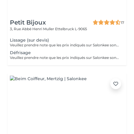
Petit Bijoux
17
3, Rue Abbé Henri Muller
Ettelbruck L-9065
Lissage (sur devis)
Veuillez prendre note que les prix indiqués sur Salonkee sont communiqués à titre informatif et s'entendent de base. Ces derniers sont susceptibles de varier selon le diagnostic réalisé à votre arrivée au salon et l'expertise du professionnel à qui vous confiez votre beauté. Dans tous les cas, un devis précis vous sera proposé et toutes réalisations de prestations seront effectuées avec votre accord. Un grand merci d'avance pour votre compréhension. Au plaisir de vous recevoir très vite.
Défrisage
Veuillez prendre note que les prix indiqués sur Salonkee sont communiqués à titre informatif et s'entendent de base. Ces derniers sont susceptibles de varier selon le diagnostic réalisé à votre arrivée au salon et l'expertise du professionnel à qui vous confiez votre beauté. Dans tous les cas, un devis précis vous sera proposé et toutes réalisations de prestations seront effectuées avec votre accord. Un grand merci d'avance pour votre compréhension. Au plaisir de vous recevoir très vite.