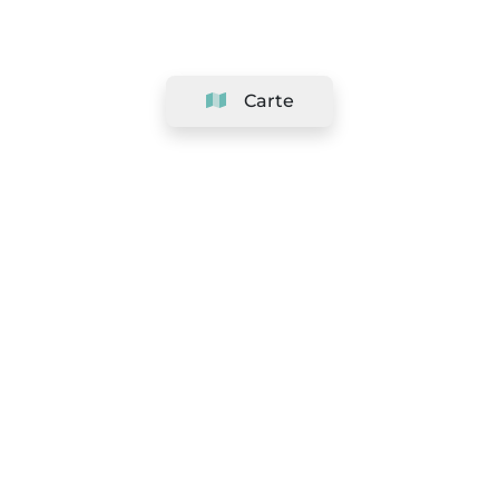
Carte
Société
Support
Équipe
&
Carrières
Référencer votre salon
Légal
Exercer le droit de rétractation