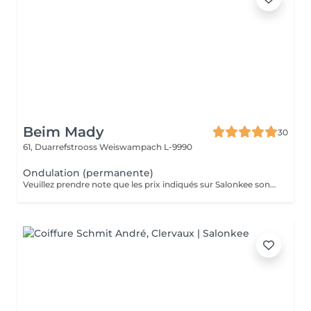
Beim Mady
30
61, Duarrefstrooss
Weiswampach L-9990
Ondulation (permanente)
Veuillez prendre note que les prix indiqués sur Salonkee sont communiqués à titre informatif et s'entendent de base. Ces derniers sont susceptibles de varier selon le diagnostic réalisé à votre arrivée au salon et l'expertise du professionnel à qui vous confiez votre beauté. Dans tous les cas, un devis précis vous sera proposé et toutes réalisations de prestations seront effectuées avec votre accord. Un grand merci d'avance pour votre compréhension. Au plaisir de vous recevoir très vite.