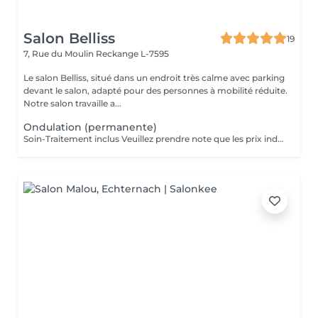
Salon Belliss
19
7, Rue du Moulin
Reckange L-7595
Le salon Belliss, situé dans un endroit très calme avec parking
devant le salon, adapté pour des personnes à mobilité réduite.
Notre salon travaille a...
Ondulation (permanente)
Soin-Traitement inclus Veuillez prendre note que les prix indiqués sur Salonkee sont communiqués à titre informatif et s'entendent de base. Ces derniers sont susceptibles de varier selon le diagnostic réalisé à votre arrivée au salon et l'expertise du professionnel à qui vous confiez votre beauté. Dans tous les cas, un devis précis vous sera proposé et toutes réalisations de prestations seront effectuées avec votre accord. Un grand merci d'avance pour votre compréhension. Au plaisir de vous recevoir très vite.