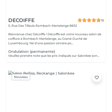
DECOIFFE
19
5, Rue Des Tilleuls
Rombach-Martelange 8832
Bienvenue chez Décoiffe ! Décoiffe est votre nouveau salon de
coiffure à Rombach-Martelange, au Grand-Duché de
Luxembourg. Né d'une passion sincère po...
Ondulation (permanente)
Veuillez prendre note que les prix indiqués sur Salonkee sont communiqués à titre informatif et s'entendent de base. Ces derniers sont susceptibles de varier selon le diagnostic réalisé à votre arrivée au salon et l'expertise du professionnel à qui vous confiez votre beauté. Dans tous les cas, un devis précis vous sera proposé et toutes réalisations de prestations seront effectuées avec votre accord. Un grand merci d'avance pour votre compréhension. Au plaisir de vous recevoir très vite.
Nouveau