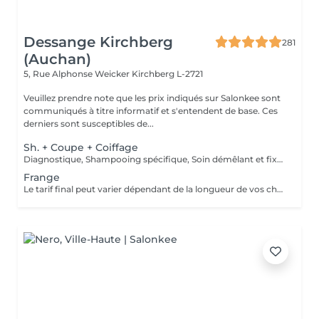
Dessange Kirchberg
281
(Auchan)
5, Rue Alphonse Weicker
Kirchberg L-2721
Veuillez prendre note que les prix indiqués sur Salonkee sont
communiqués à titre informatif et s'entendent de base. Ces
derniers sont susceptibles de...
Sh. + Coupe + Coiffage
Diagnostique, Shampooing spécifique, Soin démêlant et fixation inclus. Veuillez prendre note que les prix indiqués sur Salonkee sont communiqués à titre informatif et s'entendent de base. Ces derniers sont susceptibles de varier selon le diagnostic réalisé à votre arrivée au salon et l'expertise du professionnel à qui vous confiez votre beauté. Dans tous les cas, un devis précis vous sera proposé et toutes réalisations de prestations seront effectuées avec votre accord.
Frange
Le tarif final peut varier dépendant de la longueur de vos cheveux ainsi que des soins et produits utilisés.