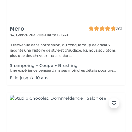
Nero
263
84, Grand-Rue
Ville-Haute L-1660
"Bienvenue dans notre salon, où chaque coup de ciseaux
raconte une histoire de style et d'audace. Ici, nous sculptons
plus que des cheveux, nous créon...
Shampoing + Coupe + Brushing
Une expérience pensée dans ses moindres détails pour prendre soin de vous comme il se doit. Nous commençons par un shampoing d'exception, sélectionné avec soin selon la nature et les besoins de votre chevelure, agrémenté d'un massage enveloppant du cuir chevelu pour une détente absolue. Vient ensuite la coupe, précédée d'un diagnostic personnalisé pour cerner vos envies et sublimer votre style. Chaque geste est maîtrisé, chaque détail soigné. Pour finir, un brushing raffiné vient parachever le résultat lisse et soyeux, volumisé ou subtilement ondulé, selon vos désirs. Vous repartez avec une chevelure magnifiée et un éclat qui se remarque.
Fille jusqu'a 10 ans