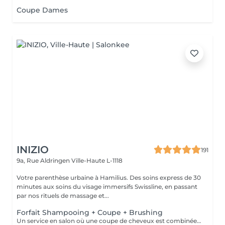
Coupe Dames
INIZIO
191
9a, Rue Aldringen
Ville-Haute L-1118
Votre parenthèse urbaine à Hamilius. Des soins express de 30
minutes aux soins du visage immersifs Swissline, en passant
par nos rituels de massage et...
Forfait Shampooing + Coupe + Brushing
Un service en salon où une coupe de cheveux est combinée avec un brushing professionnel. Cela inclut la coupe des cheveux selon la forme et la longueur désirées, suivie du séchage et du coiffage à l'aide d'un sèche-cheveux et d'une brosse pour obtenir une finition lisse et soignée. Cheveux courts : jusqu'à la nuque Cheveux mi-longs : jusqu'aux épaules Cheveux longs : en dessous des épaules Cheveux très longs : jusqu'au milieu du dos