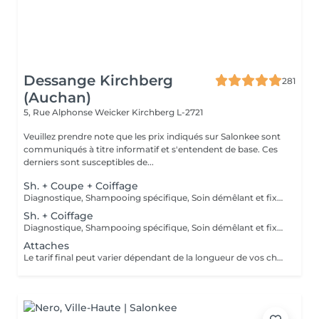
Dessange Kirchberg
281
(Auchan)
5, Rue Alphonse Weicker
Kirchberg L-2721
Veuillez prendre note que les prix indiqués sur Salonkee sont
communiqués à titre informatif et s'entendent de base. Ces
derniers sont susceptibles de...
Sh. + Coupe + Coiffage
Diagnostique, Shampooing spécifique, Soin démêlant et fixation inclus. Veuillez prendre note que les prix indiqués sur Salonkee sont communiqués à titre informatif et s'entendent de base. Ces derniers sont susceptibles de varier selon le diagnostic réalisé à votre arrivée au salon et l'expertise du professionnel à qui vous confiez votre beauté. Dans tous les cas, un devis précis vous sera proposé et toutes réalisations de prestations seront effectuées avec votre accord.
Sh. + Coiffage
Diagnostique, Shampooing spécifique, Soin démêlant et fixation inclus. Veuillez prendre note que les prix indiqués sur Salonkee sont communiqués à titre informatif et s'entendent de base. Ces derniers sont susceptibles de varier selon le diagnostic réalisé à votre arrivée au salon et l'expertise du professionnel à qui vous confiez votre beauté. Dans tous les cas, un devis précis vous sera proposé et toutes réalisations de prestations seront effectuées avec votre accord.
Attaches
Le tarif final peut varier dépendant de la longueur de vos cheveux ainsi que des soins et produits utilisés.