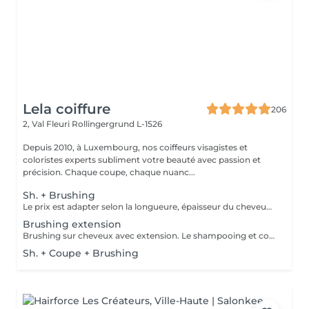
Lela coiffure
206
2, Val Fleuri
Rollingergrund L-1526
Depuis 2010, à Luxembourg, nos coiffeurs visagistes et
coloristes experts subliment votre beauté avec passion et
précision. Chaque coupe, chaque nuanc...
Sh. + Brushing
Le prix est adapter selon la longueure, épaisseur du cheveux. Un supplément est ajouté sil y a utilisation dun outil chauffant ( plaque lissante ou boucleur). Compris dans le pris shampooing, conditionneur, produit coiffant et finition.
Brushing extension
Brushing sur cheveux avec extension. Le shampooing et conditionneur sont compris dans le prix.
Sh. + Coupe + Brushing