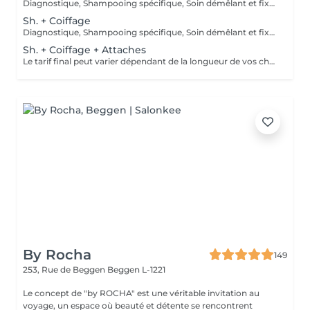
Diagnostique, Shampooing spécifique, Soin démêlant et fixation inclus. Veuillez prendre note que les prix indiqués sur Salonkee sont communiqués à titre informatif et s'entendent de base. Ces derniers sont susceptibles de varier selon le diagnostic réalisé à votre arrivée au salon et l'expertise du professionnel à qui vous confiez votre beauté. Dans tous les cas, un devis précis vous sera proposé et toutes réalisations de prestations seront effectuées avec votre accord.
Sh. + Coiffage
Diagnostique, Shampooing spécifique, Soin démêlant et fixation inclus. Veuillez prendre note que les prix indiqués sur Salonkee sont communiqués à titre informatif et s'entendent de base. Ces derniers sont susceptibles de varier selon le diagnostic réalisé à votre arrivée au salon et l'expertise du professionnel à qui vous confiez votre beauté. Dans tous les cas, un devis précis vous sera proposé et toutes réalisations de prestations seront effectuées avec votre accord.
Sh. + Coiffage + Attaches
Le tarif final peut varier dépendant de la longueur de vos cheveux ainsi que des soins et produits utilisés.
By Rocha
149
253, Rue de Beggen
Beggen L-1221
Le concept de "by ROCHA" est une véritable invitation au
voyage, un espace où beauté et détente se rencontrent