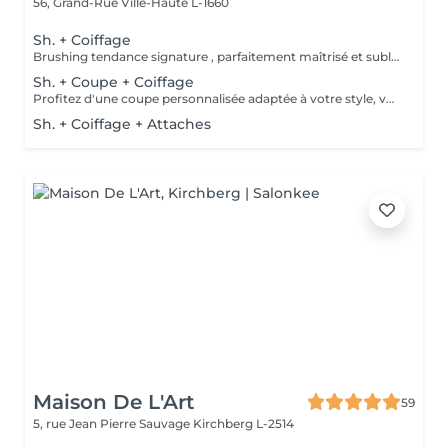
56, Grand-Rue
Ville-Haute L-1660
Sh. + Coiffage
Brushing tendance signature , parfaitement maîtrisé et sublimé selon votre coupe , la nature de votre chevelure ou l'événement que vous préparez . Le tout débute par un rituel shampooing relaxant , suivi d'un soin capillaire adapté, puis d'un coiffage signature réalisé avec des produits professionnels soigneusement sélectionnés pour révéler votre style.
Sh. + Coupe + Coiffage
Profitez d'une coupe personnalisée adaptée à votre style, votre visage et la nature de vos cheveux. Après un conseil sur-mesure, nous réalisons une coupe précise et moderne, facile à entretenir. Consultation experte Shampooing adapté à vos cheveux et votre cuir chevelu Massage Coupe Soins coiffants Coiffage
Sh. + Coiffage + Attaches
Maison De L'Art
59
5, rue Jean Pierre Sauvage
Kirchberg L-2514