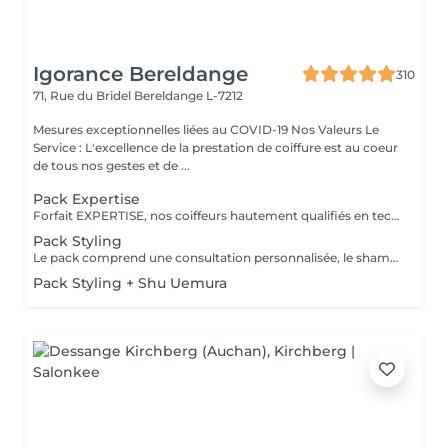
Igorance Bereldange
310
71, Rue du Bridel
Bereldange L-7212
Mesures exceptionnelles liées au COVID-19 Nos Valeurs Le
Service : L'excellence de la prestation de coiffure est au coeur
de tous nos gestes et de ...
Pack Expertise
Forfait EXPERTISE, nos coiffeurs hautement qualifiés en technique anglo-saxonne, en formation continu et diplômés d’une académie anglaise à Paris. Vous offre une séance d’une heure avec votre coach en suivi beauté. Ce pack inclus : 1 h de prestation Un diagnostique personnalisé Shampoing spécifique Haircare Conditioner spécifique Produit de coiffage Coupe Styling Produit de finition
Pack Styling
Le pack comprend une consultation personnalisée, le shampooing et le conditionneur spécifiques REDKEN , le séchage et les produits de styling REDKEN * Tarifs à titre indicatifs à confirmer après la consultation personnalisée établit auprès de votre coiffeur/stylist/spécialiste * La direction se réserve le droit d’apporter des modifications pour le bon fonctionnement du salon
Pack Styling + Shu Uemura