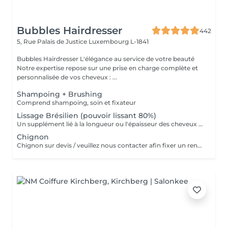
Bubbles Hairdresser
442
5, Rue Palais de Justice
Luxembourg L-1841
Bubbles Hairdresser L'élégance au service de votre beauté
Notre expertise repose sur une prise en charge complète et
personnalisée de vos cheveux : ...
Shampoing + Brushing
Comprend shampoing, soin et fixateur
Lissage Brésilien (pouvoir lissant 80%)
Un supplément lié à la longueur ou l'épaisseur des cheveux (30€ à 500€) pourra s'ajouter au tarif du lissage brésilien. Un diagnostique gratuit sera systématiquement proposé en amont.»
Chignon
Chignon sur devis / veuillez nous contacter afin fixer un rendez-vous