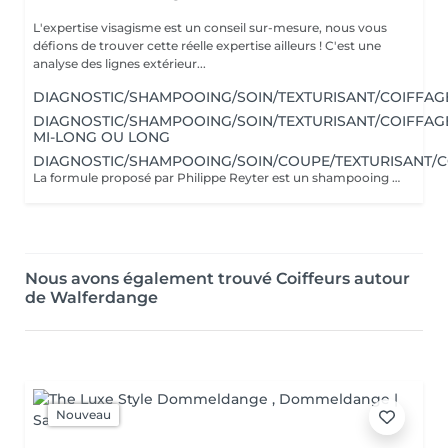
L'expertise visagisme est un conseil sur-mesure, nous vous
défions de trouver cette réelle expertise ailleurs ! C'est une
analyse des lignes extérieur...
DIAGNOSTIC/SHAMPOOING/SOIN/TEXTURISANT/COIFFAG
DIAGNOSTIC/SHAMPOOING/SOIN/TEXTURISANT/COIFFAG
MI-LONG OU LONG
DIAGNOSTIC/SHAMPOOING/SOIN/COUPE/TEXTURISANT/C
La formule proposé par Philippe Reyter est un shampooing adapté, une coupe et un brushing selon votre souhait.Pour votre shampooing nous effectuerons un massage du cuir chevelu. Avant de commencer, Philippe vous proposera un pré-diagnostic de structure de coupe afin de mieux vous connaitre et de vous faire des propositions.
Nous avons également trouvé Coiffeurs autour
de Walferdange
Nouveau