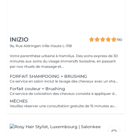
INIZIO
190
9a, Rue Aldringen
Ville-Haute L-1118
Votre parenthèse urbaine à Hamilius. Des soins express de 30
minutes aux soins du visage immersifs Swissline, en passant
par nos rituels de massage et...
FORFAIT SHAMPOOING + BRUSHING
Ce service en salon inclut le lavage des cheveux avec un shampoing et un après-shampoing pour nettoyer et nourrir, suivi d'un brushing professionnel réalisé avec un sèche-cheveux et des brosses pour coiffer les cheveux. Le brushing crée une finition lisse, brillante et volumineuse, adaptée au look désiré, que ce soit lisse, ondulé ou bouclé. Cheveux courts : jusqu'à la nuque Cheveux mi-longs : jusqu'aux épaules Cheveux longs : en dessous des épaules Cheveux très longs : jusqu'au milieu du dos
Forfait couleur + Brushing
Ce service de coloration des cheveux consiste à appliquer des produits colorants professionnels de la marque reconnue Davines pour changer, sublimer ou rafraîchir la couleur des cheveux, assurant des résultats éclatants et durables. Davines propose des produits de coloration avec et sans ammoniaque. Veuillez choisir parmi les options suivantes. Note : si vous souhaitez compléter votre look par une coupe de cheveux, veuillez sélectionner l'option de service séparée "Coupe femme (en supplément de la coloration/mèches)" dans notre menu de services.
MÈCHES
Veuillez réserver une consultation gratuite de 15 minutes avant votre rendez-vous afin de discuter de vos objectifs capillaires et de garantir les meilleurs résultats. Cette technique consiste à appliquer des papiers d’aluminium sur l’ensemble de la chevelure — à l’avant, à l’arrière, en dessous et sur les côtés. Elle crée un effet global beaucoup plus clair et constitue l’option privilégiée par les clientes souhaitant un résultat blond spectaculaire. Remarque : ce service comprend le shampooing et le brushing. Si vous souhaitez une coupe de cheveux pour parfaire votre look, veuillez sélectionner séparément l’option « Coupe femme (en complément d’une coloration ou de mèches) » dans notre menu de services.