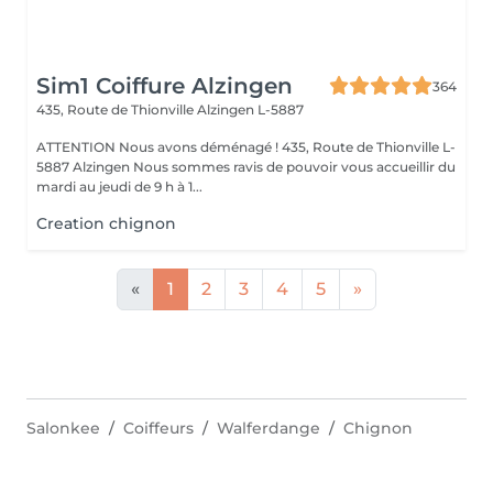
Sim1 Coiffure Alzingen
364
435, Route de Thionville
Alzingen L-5887
ATTENTION Nous avons déménagé ! 435, Route de Thionville L-
5887 Alzingen Nous sommes ravis de pouvoir vous accueillir du
mardi au jeudi de 9 h à 1...
Creation chignon
«
1
2
3
4
5
»
Salonkee
Coiffeurs
Walferdange
Chignon