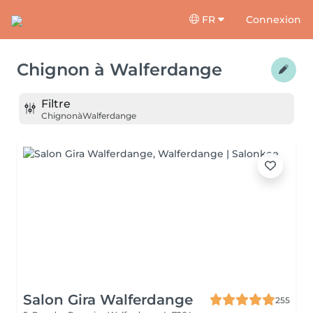
FR
Connexion
Chignon
à
Walferdange
Filtre
Chignon
à
Walferdange
Salon Gira Walferdange
255