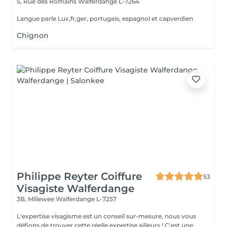
5, Rue des Romains
Walferdange L-7264
Langue parle Lux,fr,ger, portugais, espagnol et capverdien
Chignon
Philippe Reyter Coiffure
53
Visagiste Walferdange
3B, Millewee
Walferdange L-7257
L'expertise visagisme est un conseil sur-mesure, nous vous
défions de trouver cette réelle expertise ailleurs ! C'est une