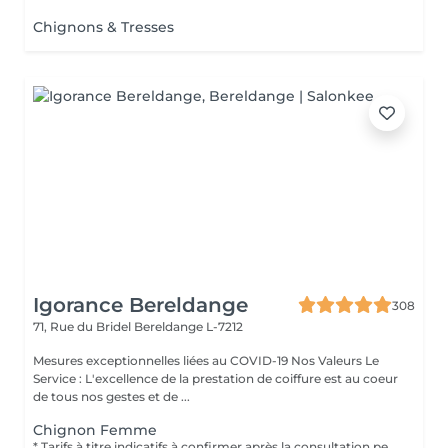
Chignons & Tresses
Igorance Bereldange
308
71, Rue du Bridel
Bereldange L-7212
Mesures exceptionnelles liées au COVID-19 Nos Valeurs Le
Service : L'excellence de la prestation de coiffure est au coeur
de tous nos gestes et de ...
Chignon Femme
* Tarifs à titre indicatifs à confirmer après la consultation personnalisée établit auprès de votre coiffeur/stylist/spécialiste * La direction se réserve le droit dapporter des modifications pour le bon fonctionnement du salon