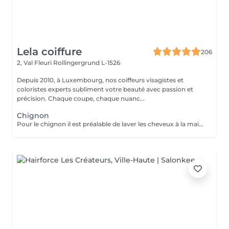
Lela coiffure
206
2, Val Fleuri
Rollingergrund L-1526
Depuis 2010, à Luxembourg, nos coiffeurs visagistes et
coloristes experts subliment votre beauté avec passion et
précision. Chaque coupe, chaque nuanc...
Chignon
Pour le chignon il est préalable de laver les cheveux à la maison sans faire de soin afin que les cheveux soit propre et prêt à être travailler pour réaliser votre coiffure personnalisée. Le prix (*plus) varie selon la longueur, épaisseur et réalisation du service.