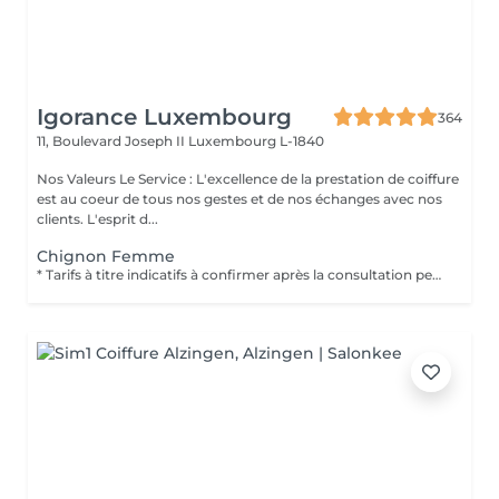
Igorance Luxembourg
364
11, Boulevard Joseph II
Luxembourg L-1840
Nos Valeurs Le Service : L'excellence de la prestation de coiffure
est au coeur de tous nos gestes et de nos échanges avec nos
clients. L'esprit d...
Chignon Femme
* Tarifs à titre indicatifs à confirmer après la consultation personnalisée établit auprès de votre coiffeur/stylist/spécialiste * La direction se réserve le droit dapporter des modifications pour le bon fonctionnement du salon