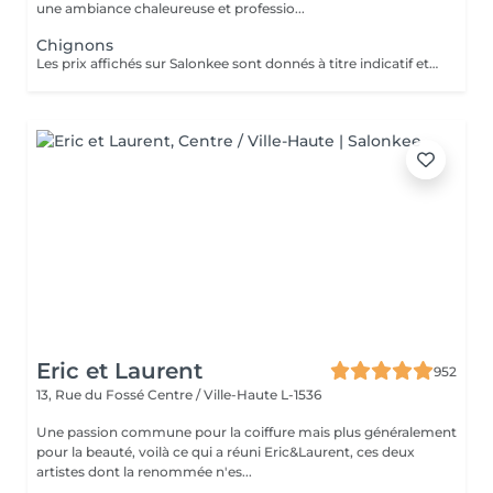
une ambiance chaleureuse et professio...
Chignons
Les prix affichés sur Salonkee sont donnés à titre indicatif et représentent les tarifs de base. Ceux-ci peuvent varier en fonction du diagnostic effectué lors de votre arrivée au salon et de l'expertise du professionnel à qui vous confiez vos soins de beauté. Dans tout les cas, un devis détaillé vous sera proposé et toute prestation sera réalisée avec votre accord. Merci de votre confiance.
Eric et Laurent
952
13, Rue du Fossé
Centre / Ville-Haute L-1536
Une passion commune pour la coiffure mais plus généralement
pour la beauté, voilà ce qui a réuni Eric&Laurent, ces deux
artistes dont la renommée n'es...