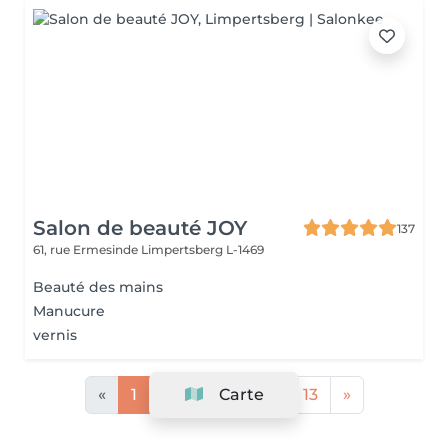
Salon de beauté JOY
137
61, rue Ermesinde
Limpertsberg L-1469
Beauté des mains
Manucure
vernis
«
1
2
3
Carte
4
...
13
»