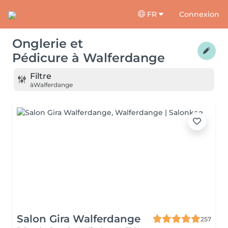
FR
Connexion
Onglerie et
Pédicure
à
Walferdange
Filtre
à
Walferdange
Salon Gira Walferdange
257