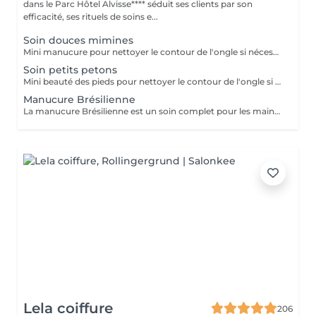
dans le Parc Hôtel Alvisse**** séduit ses clients par son
efficacité, ses rituels de soins e...
Soin douces mimines
Mini manucure pour nettoyer le contour de l'ongle si nécessaire. Si l'enfant le souhaite nous lui offrons la pose vernis avec les couleurs biosourcées totalement naturelles.
Soin petits petons
Mini beauté des pieds pour nettoyer le contour de l'ongle si nécessaire. Si l'enfant le souhaite nous lui offrons la pose vernis avec les couleurs biosourcées totalement naturelles.
Manucure Brésilienne
La manucure Brésilienne est un soin complet pour les mains et les ongles. Tout au long du traitement vos mains sont dans des gants imbibés de crème nourrissante. Vos mains en ressortent toutes douces et parfaitement hydratées.
Lela coiffure
206