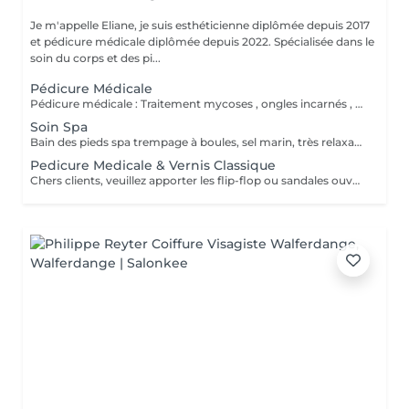
Je m'appelle Eliane, je suis esthéticienne diplômée depuis 2017
et pédicure médicale diplômée depuis 2022. Spécialisée dans le
soin du corps et des pi...
Pédicure Médicale
Pédicure médicale : Traitement mycoses , ongles incarnés , corrections des ongles en plicature , ongles en tuile de provence , en volute, durillons, cors ,callosités, crevasses, pied d'athlète et tous les affections. Le prix varie en fonction du problème.
Soin Spa
Bain des pieds spa trempage à boules, sel marin, très relaxant. Gommage & massage inclus. Service non disponible pour ongles mycosiques , je propose l'autre solution de traitement.
Pedicure Medicale & Vernis Classique
Chers clients, veuillez apporter les flip-flop ou sandales ouvertes pour pose de verniz classique.