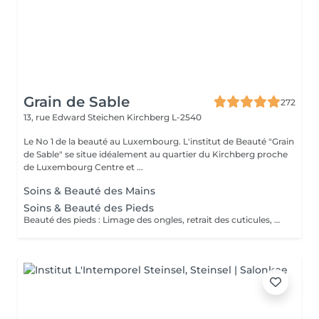
Grain de Sable
272
13, rue Edward Steichen
Kirchberg L-2540
Le No 1 de la beauté au Luxembourg. L'institut de Beauté "Grain
de Sable" se situe idéalement au quartier du Kirchberg proche
de Luxembourg Centre et ...
Soins & Beauté des Mains
Soins & Beauté des Pieds
Beauté des pieds : Limage des ongles, retrait des cuticules, utilisation de la râpe pour les callosités et massage avec crème hydratante. Pédicure : Beauté des pieds + traitement des ongles incarnés/infectés + utilisation du bistouri pour les callosités.