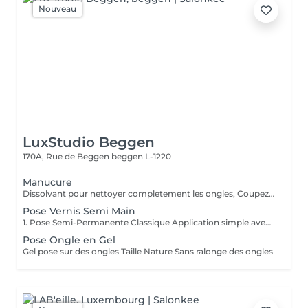
Nouveau
LuxStudio Beggen
170A, Rue de Beggen
beggen L-1220
Manucure
Dissolvant pour nettoyer completement les ongles, Coupez et Modelez les ongles avec une lime, Mouillez les mains quelques minutes pour ramollir les cuticules, Pousses les Cuticules avec batone pour repousser doucement vers l'arrière et coupez les excès, Hydratez les Mains avec crème et les cuticules pour maintenir la peau douce, Appliquez une base transparent pour protéger les ongles. Attendez suffisamment de tempos pour sèche.
Pose Vernis Semi Main
1. Pose Semi-Permanente Classique Application simple avec une fine couche de base. Idéale pour celles qui souhaitent de la couleur, de la brillance et un léger renfort. Tenue moyenne 2 semaines. 2. Pose Semi + Renfort Combinaison d'une base classique avec une couche de renfort. Offre une meilleure résistance que le semi-permanent classique, parfaite pour les ongles naturels. Moyenne Tenue de 2 à 3 semaines. 3. Pose Semi + Fiber Ultra Base classique combinée à un gel enrichi en fibres, idéale pour les ongles fragiles ou nécessitant un renforcement supplémentaire. Tenue Moyenne 3 à 4 semaines.
Pose Ongle en Gel
Gel pose sur des ongles Taille Nature Sans ralonge des ongles