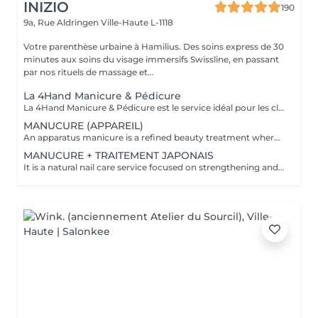
INIZIO
190
9a, Rue Aldringen
Ville-Haute L-1118
Votre parenthèse urbaine à Hamilius. Des soins express de 30
minutes aux soins du visage immersifs Swissline, en passant
par nos rituels de massage et...
La 4Hand Manicure & Pédicure
La 4Hand Manicure & Pédicure est le service idéal pour les clients qui apprécient le temps, l'efficacité et l'indulgence. Profitez d'une manucure et d'une pédicure complètes en même temps, réalisées par deux esthéticiennes travaillant en parallèle. Pendant qu'une technicienne modèle vos ongles et chouchoute vos mains, l'autre prend soin de vos pieds avec un gommage, un soin des callosités, un massage et une pose de vernis. Cette expérience fluide de 2 heures offre un fini parfait de salon en une seule visite, vous faisant gagner du temps et maximisant votre confort. Veuillez sélectionner les options suivantes
MANUCURE (APPAREIL)
An apparatus manicure is a refined beauty treatment where gentle electric tools are used to shape and polish your nails, giving them a smooth and flawless finish. This technique offers precision and care, helping reveal your nails' natural beauty while ensuring a soft, elegant look. The process feels modern yet gentle, often leaving your hands and nails looking polished and perfectly groomed with a subtle shine that enhances your overall elegance
MANUCURE + TRAITEMENT JAPONAIS
It is a natural nail care service focused on strengthening and nourishing nails using traditional Japanese techniques. The treatment involves gentle cuticle care, nail shaping, and buffing, followed by the application of a special nutrient-rich paste containing ingredients like vitamins A and E, keratin, bee pollen, and silica from the Japanese sea. This paste is massaged into the nails and sealed with a protective powder, resulting in strong, healthy nails with a natural, pearly shine. The treatment is chemical-free, ideal for brittle or damaged nails, and enhances nail health without polish