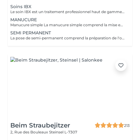
Soins IBX
Le soin IBX est un traitement professionnel haut de gamme qui répare et renforce les ongles naturels de l'intérieur. Sa technologie innovante pénètre au cur de l'ongle pour restaurer sa structure, limiter la casse et sublimer durablement l'ongle naturel. Idéal pour les ongles fragilisés,il s'intègre parfaitement a une pose de vernis pour une tenue optimale et des ongles visiblement plus forts.
MANUCURE
Manucure simple La manucure simple comprend la mise en forme des ongles, le soin de cuticules et l'application d'une base de soin enrichie en calcium. Idéale si vous souhaitez des ongles propres, nets et renforcés avec une finition naturelle ,sans couleur. Manucure avec vernis La manucure avec vernis comprend la mise en forme des ongles, le soin des cuticules et l'application d'un vernis classique de la couleur de votre choix. Parfaite si vous souhaitez une finition soignée et colorée tout en gardant un rendu naturel. Manucure japonaise La manucure japonaise comprend la mise en forme des ongles, le soin des cuticules et l'application d'une patte enrichie en kératine, cire d'abeille et minéraux, poli directement sur l'ongle. Elle nourrit, renforce et apporte une brillance naturelle durable, idéal pour les ongles fragiles, mots ou abîmer.
SEMI PERMANENT
La pose de semi-permanent comprend la préparation de l'ongle, la mise en forme, le soin des cuticules et l'application de la couleur choisie. Grâce à sa tenue longue durée, le semi-permanent offre une brillance parfaite et une tenue de 2 à 3 semaines, sans ecaillement, pour des ongles impeccables au quotidien.
Beim Straubejitzer
213
2, Rue des Bouleaux
Steinsel L-7307