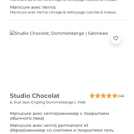
Manicure avec Vernis
Manicure avec Vernis Limage & nettoyage cuticles & massage mains Vernis = Couleur normal qu'on sait retirer soi-même avec du disslovant. Prend 30min pour sècher et tient 2-4 jours sur les mains et 1 mois sur les pieds. Semi = Se fait secher sous la lampe LED et se fait retirer par l'esthéticienne de préférence (y compris dans le prix chez PB ). Il tient 3 semaines sur les mains et 4-5 semaines sur les pieds. Il sera seche immédiatement. Peut abîmer les ongles si c'est fait trop souvent, sans pause.
Studio Chocolat
246
6, Rue Jean Engling
Dommeldange L-1466
Manucure avec vernis(маникюр с покрытием
обычного лака)
Manucure avec vernis permanent et
dépos(маникюр со снятием и покрытием гель