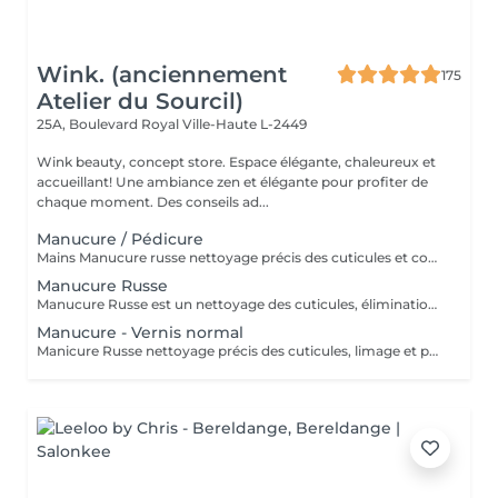
Wink. (anciennement
175
Atelier du Sourcil)
25A, Boulevard Royal
Ville-Haute L-2449
Wink beauty, concept store. Espace élégante, chaleureux et
accueillant! Une ambiance zen et élégante pour profiter de
chaque moment. Des conseils ad...
Manucure / Pédicure
Mains Manucure russe nettoyage précis des cuticules et contour des ongles. Application d'un vernis semi-permanent qui dure 3 à 4 semaines. Résultat naturel, brillant et résistant aux chocs. Pieds Retrait des cuticules, limage et polissage des ongles. Application de la base semi-permanent : protège l'ongle naturel et favorise l'adhérence. Application de la couleur semi-permanent : couche uniforme pour une finition parfaite.
Manucure Russe
Manucure Russe est un nettoyage des cuticules, élimination douce mais complète des cuticules et des peaux mortes autour de l'ongle. Limage et polissage de l'ongle.
Manucure - Vernis normal
Manicure Russe nettoyage précis des cuticules, limage et polissage de l'ongle. Vernis classique appliqué sur l'ongle naturel. Rendu brillant, élégant.