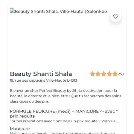
Beauty Shanti Shala
253
15, rue des capucins
Ville-Haute L-1313
Bienvenue chez Perfect Beauty by Jil , ta destination pour la
beauté, la détente et le bien-être ! Que tu recherches des soins
classiques ou des pre...
FORMULE PEDICURE (medi) + MANICURE -> avec *
prix reduits
Toutes prestations avec * ont déjà un prix reduite :) Vernis = Couleur normal qu'on sait retirer soi-même avec du disslovant. Prend 30min pour sècher et tient 2-4 jours sur les mains et 1 mois sur les pieds. Semi = Se fait secher sous la lampe LED et se fait retirer par l'esthéticienne de préférence (y compris dans le prix). Il tient 3 semaines sur les mains et 4-5 semaines sur les pieds. Il sera seche immédiatement. Peut abîmer les ongles si c'est fait trop souvent, sans pause.
Manicure
Manicure sans Vernis Limage & nettoyage cuticles & massage mains