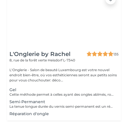
L'Onglerie by Rachel
135
8, rue de la forêt verte
Heisdorf L-7340
L'Onglerie - Salon de beauté Luxembourg est votre nouvel
endroit bien-être, où vos esthéticiennes seront aux petits soins
pour vous chouchouter: déco...
Gel
Cette méthode permet à celles ayant des ongles abîmés, rongés, cassants, de retrouver de très jolies mains. En rallongement ou en simple gainage, le gel apportera solidité à vos ongles, et une couleur longue durée
Semi-Permanent
La tenue longue durée du vernis semi-permanent est un réel avantage. La pose sera effectuée avec soin, en adaptant les produits utilisés. La prestation sera entièrement personnalisée. La tenue peut aller de 2 à 3 semaines, 4 maximum selon le type d'ongle. Fini les retouches manucure tous les 4 jours, c'est une vraie liberté qui s'offre à vous ! Finesse et tenue longue durée ! N'hésitez pas à demander conseil
Réparation d'ongle