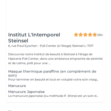
Institut L'Intemporel
284
Steinsel
6, rue Paul Eyschen - Pall Center (à l’étage)
Steinsel L-7317
Découvrez notre institut de beauté à Steinsel à l'étage de
l'épicerie Pall Center, dans une ambiance empreinte de sérénité
et de calme, prêt pour une ...
Masque thermique paraffine (en complément de
soin)
Pour terminer en beauté et tout en volupté votre soin visage, nous vous proposons le 'double masque '. Cela consiste en une application d'un masque crème bourré d'actifs hydratants/régénérants/anti-âge ou anti-oxydants suivi d'un bain de paraffine tiède. Ceci permet la pénétration intégrale du masque crème grâce à la chaleur de la paraffine et une fin de soin en douceur grâce aux actifs de la paraffine adoucissants et calmants. Une véritable invitation à la détente.
Manucure
Manucure Japonaise
La manucure japonaise (ou méthode P. Shine) est un soin de beauté naturel et ancestral visant à renforcer, nourrir et faire briller les ongles sans vernis ni gel. En utilisant des produits naturels comme la cire d'abeille, des minéraux, et de la poudre de perle, elle rend les ongles sains, forts et brillants avec un effet miroir, idéal pour réparer les ongles abîmés (après gel ou semi-permanent, grossesse...). Convient aux ongles naturels fragiles, mous, cassants ou dédoublés, mais aussi simplement pour offrir une période de repos et de soin aux ongles.