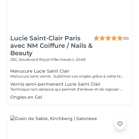
Lucie Saint-Clair Paris
310
avec NM Coiffure / Nails &
Beauty
25C, boulevard Royal
Ville-Haute L-2449
Manucure Lucie Saint Clair
Manucure sans vernis . Sublimez vos ongles grâce à cette technique naturelle qui comprend une mise en forme, une élimination tout en douceur de la cuticule. Les ongles retrouvent leur éclat naturel . Manucure avec vernis. Sublimez vos ongles grâce à cette technique naturelle qui comprend une mise en forme, une élimination tout en douceur de la cuticule. Finition complète et impeccable grâce a la pose de vernis.
Vernis semi-permanent Lucie Saint Clair
Technique non abrasive qui permet d'enlever et de reposer en douceur votre semi-permanent. Tenue ,brillance impeccable
Ongles en Gel