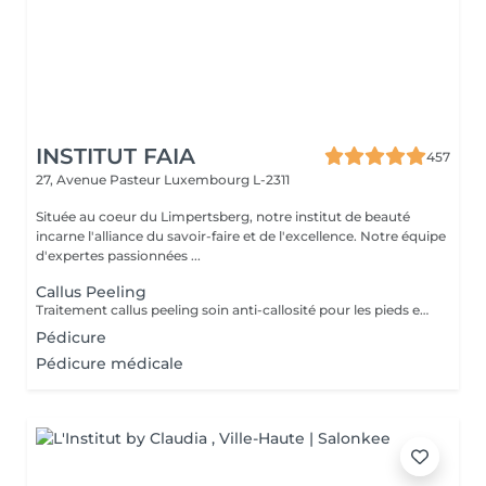
INSTITUT FAIA
457
27, Avenue Pasteur
Luxembourg L-2311
Située au coeur du Limpertsberg, notre institut de beauté
incarne l'alliance du savoir-faire et de l'excellence. Notre équipe
d'expertes passionnées ...
Callus Peeling
Traitement callus peeling soin anti-callosité pour les pieds en seulement 15 minutes CALLUSPEELING permet d'éliminer facilement, sans lames ni cutters, les callosités et les fissures, donnant aux pieds une incroyable douceur et une sensation infinie de légèreté.
Pédicure
Pédicure médicale