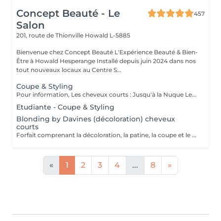
Concept Beauté - Le
457
Salon
201, route de Thionville
Howald L-5885
Bienvenue chez Concept Beauté L'Expérience Beauté & Bien-
Être à Howald Hesperange Installé depuis juin 2024 dans nos
tout nouveaux locaux au Centre S...
Coupe & Styling
Pour information, Les cheveux courts : Jusqu'à la Nuque Les cheveux mi-longs : Jusqu'à l'épaule Les cheveux longs : En dessous de l'épaule Un supplément sera demandé pour les cheveux très longs, (jusqu'au milieu du dos)
Etudiante - Coupe & Styling
Blonding by Davines (décoloration) cheveux
courts
Forfait comprenant la décoloration, la patine, la coupe et le styling. Un diagnostic personnalisé sera réalisé lors de la prestation.
«
1
2
3
4
...
8
»