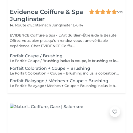
Evidence Coiffure & Spa
579
Junglinster
14, Route d‘Echternach
Junglinster L-6114
EVIDENCE Coiffure & Spa - L'Art du Bien-Être & de la Beauté
Offrez-vous bien plus qu'un rendez-vous : une véritable
expérience. Chez EVIDENCE Coiffu...
Forfait Coupe / Brushing
Le Forfait Coupe / Brushing inclus la coupe, le brushing et le shampoing. Le prix pourra varier en fonction de la longueur des cheveux. Pour tout renseignement complémentaire, n'hésitez pas à nous appeler.
Forfait Coloration + Coupe + Brushing
Le Forfait Coloration + Coupe + Brushing inclus la coloration des racines, la coupe, le brushing et le shampoing. Le prix pourra varier en fonction de la longueur des cheveux. Pour tout renseignement complémentaire, n'hésitez pas à nous appeler.
Forfait Balayage / Mèches + Coupe + Brushing
Le Forfait Balayage / Mèches + Coupe + Brushing inclus le balayage, le traitement, la coupe, le brushing, le shampoing et le soin. Le prix pourra varier en fonction de la longueur des cheveux. Pour tout renseignement complémentaire, n'hésitez pas à nous appeler.