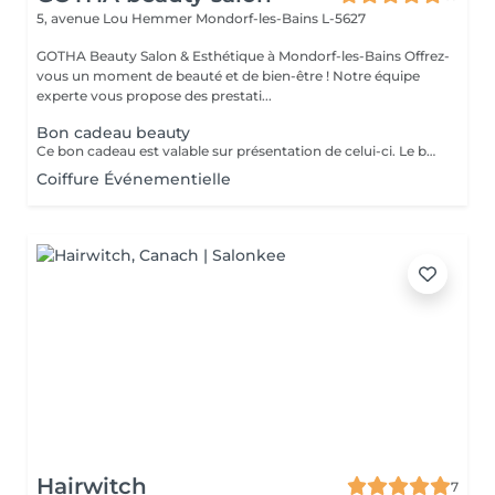
5, avenue Lou Hemmer
Mondorf-les-Bains L-5627
GOTHA Beauty Salon & Esthétique à Mondorf-les-Bains Offrez-
vous un moment de beauté et de bien-être ! Notre équipe
experte vous propose des prestati...
Bon cadeau beauty
Ce bon cadeau est valable sur présentation de celui-ci. Le bénéficiaire pourra librement choisir les prestations de son choix, selon ses envies et ses besoins, dans la limite du montant indiqué. Les bons cadeaux sont valables pendant une durée d’un an à compter de leur date d’émission. Pour les entreprises et les professionnels, nous proposons également des bons cadeaux personnalisés, préparés sur demande et disponibles au retrait directement au salon.
Coiffure Événementielle
Hairwitch
7