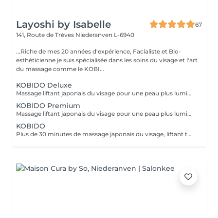
Layoshi by Isabelle
67
141, Route de Trèves
Niederanven L-6940
...Riche de mes 20 années d'expérience, Facialiste et Bio-
esthéticienne je suis spécialisée dans les soins du visage et l'art
du massage comme le KOBI...
KOBIDO Deluxe
Massage liftant japonais du visage pour une peau plus lumineuse et repulpée, sublimée par l'utilisation d'ustensiles comme le gua-sha, le ridoki, ou encore les ventouses etc...dans le seul but d'optimiser les résultats. Un gommage ou un masque sous LED (en fonction de vos besoins) boosteront les effets du soin pour un visage rayonnant! Les bienfaits du kobido sont appréciables dès la première séance. Les muscles faciaux pétris en profondeur, se tonifient, les cernes et les rides s'amenuisent, l'ovale du visage se raffermit, soulignant des angles plus harmonieux. La peau régénérée apparaît comme défroissée, retapissée. Un drainage en dernière phase contribue à éliminer les toxines et à assainir la peau. Un véritable effet tenseur est ressenti à l'issue du soin pour des traits rehaussés à souhait. L'éventuelle brume de fatigue s'évapore pour faire place à un joli grain de peau qui respire la santé. Le teint s'illumine, un coup de jeune bluffant s'affiche sur une mine radieuse. !!! Pour un résultat plus durable, ce soin est conseillé en cure !!! Demandez conseil à votre esthéticienne.
KOBIDO Premium
Massage liftant japonais du visage pour une peau plus lumineuse et repulpée, personnalisé en fonction de vos besoins grâce à l'utilisation d'ustensiles comme le gua-sha, le ridoki, ou encore les ventouses etc... Les bienfaits du kobido sont appréciables dès la première séance. Les muscles faciaux pétris en profondeur, se tonifient, les cernes et les rides s'amenuisent, l'ovale du visage se raffermit, soulignant des angles plus harmonieux. La peau regénérée apparaît comme défroissée, retapissée. Un drainage en dernière phase contribue à éliminer les toxines et à assainir la peau. Un véritable effet tenseur! !!! Pour un résultat plus durable, ce soin est conseillé en cure !!! Demandez conseil à votre esthéticienne.
KOBIDO
Plus de 30 minutes de massage japonais du visage, liftant tonifiant et repulpant = une vraie gymnastique faciale pour une peau plus lumineuse et une diminution des rides. Les bienfaits du kobido sont appréciables dès la première séance. Les muscles faciaux pétris en profondeur, se tonifient, les cernes et les rides s'amenuisent, l'ovale du visage se raffermit, soulignant des angles plus harmonieux. La peau régénerée apparaît comme défroissée, retapissée. Un véritable effet tenseur! !!! Pour un résultat plus durable, ce soin est conseillé en cure !!! Demandez conseil à votre esthéticienne.