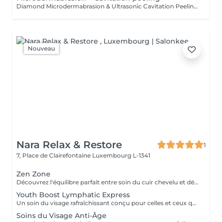
Diamond Microdermabrasion & Ultrasonic Cavitation Peeling is an exclusive, multi-step facial treatment that combines two advanced technologies in one luxurious ritual, delivering exceptional cleansing, visible skin renewal, and immediate radiance. This synergistic treatment begins with ultrasonic cavitation peeling, which gently and effectively removes surface impurities, excess sebum, and dead skin cells using ultrasound technology. The skin is deeply cleansed, refreshed, and perfectly prepared for the next stage. The ritual continues with diamond microdermabrasion, performed using sterile, diamond-tipped heads to precisely exfoliate the epidermis, refine skin texture, and stimulate natural regenerative processes. Together, these two treatments work in harmony to enhance microcirculation, boost cell renewal, and significantly improve the absorption of active ingredients. The Luxury Effect on Your Skin deeply cleansed, smooth, and luminous complexion refined skin texture and visibly reduced pores fresh, even skin tone with a healthy glow softened fine lines and imperfections revitalized, energized, and perfectly polished skin Indications dull, tired, or stressed skin uneven skin texture and enlarged pores blackheads and excess sebum loss of radiance and vitality early signs of aging preparation of the skin for advanced skincare or aesthetic treatments Contraindications pregnancy pacemaker or metal implants active skin inflammation or infection cystic or inflamed acne active herpes (cold sores) broken skin, fresh scars, or burns epilepsy cancer or active oncological conditions thrombosis The treatment is painless, relaxing, and requires no downtime, making it an ideal luxury event-ready facial with instantly visible results. For optimal and long-lasting effects, a personalized treatment plan or series is recommended.
Nouveau
Nara Relax & Restore
1
7, Place de Clairefontaine
Luxembourg L-1341
Zen Zone
Découvrez l'équilibre parfait entre soin du cuir chevelu et détente du haut du corps. Ce rituel bien-être associe un Head Spa de 60 minutes à un Massage Dos & Épaules Office Syndrome de 30 minutes pour relâcher les tensions, apaiser l'esprit et procurer une profonde sensation de bien-être. Comprend : Head Spa 60 min Massage Dos & Épaules Office Syndrome 30 min
Youth Boost Lymphatic Express
Un soin du visage rafraîchissant conçu pour celles et ceux qui souhaitent obtenir des résultats visibles en peu de temps. Nettoyage, exfoliation et soins ciblés contribuent à révéler un teint frais, lumineux et revitalisé. Un drainage lymphatique du visage peut être intégré sur demande.
Soins du Visage Anti-Âge