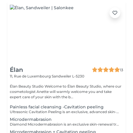
Élan
13
11, Rue de Luxembourg
Sandweiler L-5230
Élan Beauty Studio Welcome to Élan Beauty Studio, where our
cosmetologist Anette will warmly welcome you and take
expert care of your skin with the b...
Painless facial cleansing -Cavitation peeling
Ultrasonic Cavitation Peeling is an exclusive, advanced skin-cleansing ritual that combines cutting-edge ultrasound technology with exceptionally gentle, luxury care. The treatment delivers deep purification, instant freshness, and a visible improvement in skin quality all without irritation or downtime. Using the phenomenon of ultrasonic cavitation, microscopic air bubbles effectively remove dead skin cells, excess sebum, and impurities from the skin's surface. The result is a complexion that feels silky-smooth, perfectly cleansed, and naturally radiant. At the same time, the treatment stimulates microcirculation and supports the skin's natural regenerative processes. The Luxury Effect on Your Skin deeply cleansed, fresh, and luminous skin smoother, more refined skin texture reduced appearance of pores diminished blackheads and congestion improved firmness and elasticity enhanced absorption of active ingredients Indications skin in need of deep yet gentle cleansing sensitive and couperose-prone skin oily, combination, and problematic skin excess sebum and environmental impurities dull complexion and loss of radiance preparation of the skin for advanced skincare treatments Contraindications pregnancy pacemaker or metal implants cancer or active oncological conditions active skin inflammation or infection epilepsy recent skin damage or open wounds thrombosis The treatment is painless, comfortable, and deeply relaxing, making it an ideal luxury event-ready facial or a refined addition to an exclusive skincare program. For optimal and long-lasting results, a personalized treatment series is recommended.
Microdermabrasion
Diamond Microdermabrasion is an exclusive skin-renewal treatment that combines advanced technology with refined, luxurious care. Performed using sterile, diamond-tipped heads, the procedure offers exceptional precision, safety, and visible results from the very first session. Gentle, controlled exfoliation removes dead skin cells, revealing a smooth, fresh, and radiant complexion. At the same time, the treatment stimulates natural regenerative processes, improves microcirculation, and perfectly prepares the skin to absorb active ingredients more effectively. The Luxury Effect on Your Skin instant smoothness and radiant glow even skin tone and healthy luminosity softened fine lines and imperfections minimized appearance of pores refreshed, purified, and revitalized skin Indications dull, tired-looking skin in need of renewal visible signs of stress and fatigue uneven skin texture enlarged pores and blackheads early signs of aging discoloration and loss of radiance Contraindications active skin inflammation or infection cystic or inflamed acne active cold sores (herpes) broken or damaged skin fresh scars or burns dermatological conditions in an active phase advanced couperose or highly sensitive vascular skin The treatment is painless, deeply relaxing, and requires no downtime, making it an ideal luxury event-ready facial. For long-lasting and enhanced results, a personalized series of treatments is recommended.
Microdermabrasion + Cavitation peeling