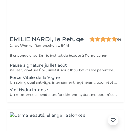
EMILIE NARDI, le Refuge
64
2, rue Wenkel
Remerschen L-5441
Bienvenue chez Émilie institut de beauté à Remerschen
Pause signature juillet août
Pause Signature Été Juillet & Août 1h30 150 € Une parenthèse estivale imaginée pour retrouver légèreté, fraîcheur et éclat, au coeur de l'été. Ce rituel exclusif débute par un massage des jambes légères, associé aux bienfaits de la vigne rouge et du cassis, pour délasser les jambes et stimuler la circulation. Un masque fraîcheur vient ensuite prolonger cette sensation de légèreté. Le visage est ensuite sublimé grâce au Kobido Gua Sha Signature, réalisé avec l'huile sensuelle Vinésime enrichie en pépins de raisin et bourgeons de cassis. Les manuvres liftantes, drainantes et relaxantes redonnent éclat, tonicité et luminosité à la peau. Pour clôturer cette expérience, profitez d'une pause beauté des pieds avec pose de vernis, accompagnée d'une infusion glacée au cassis et à la menthe. Résultat : un corps plus léger, un visage visiblement reposé et lumineux, et un profond sentiment de bien-être. Disponible exclusivement en juillet et août.
Force Vitale de la Vigne
Un soin global anti-âge, intensément régénérant, pour révéler l'éclat originel de la peau. Grâce au Complexe A2OC* - alliance exclusive du Pinot Noir et du Cassis de Bourgogne, riches en antioxydants et actifs oxygénants - ce protocole offre un véritable bain de jouvence cutané. Les traits sont lissés, les défenses naturelles renforcées, la peau plus ferme, visiblement revitalisée. Le teint rayonne comme après un été sur les coteaux. *Anti-oxydant & Oxygénant Cellulaire, innovation exclusive Vinésime.
Vin' Hydra Intense
Un moment suspendu, profondément hydratant, pour réconforter la peau et apaiser l'esprit. Ce soin mêle lissages profonds et acupressions relaxantes, afin de favoriser une détente absolue. La peau retrouve un taux d'hydratation optimal grâce à l'application d'un masque signature Vinésime, gorgé d'actifs millésimés. Le visage paraît reposé, les traits détendus, le teint éclatant de fraîcheur.