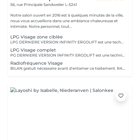
56, rue Principale
Sandweiler L-5241
Notre salon ouvert en 2016 est à quelques minutes de la ville,
nous vous accueillons dans une ambiance chaleureuse et
intimiste. Notre personnel, tout...
LPG Visage zone ciblée
LPG DERNIERE VERSION INFINITY ERGOLIFT est une technique mécanique et naturelle, pour rajeunir la peau. Rebooste, raffermit, rides du lion, contour des yeux, améliore l'aspect de la peau. Ce soin ciblera une zone précise, ex. ride du lion, contour des yeux (yeux gonflés, rides) Cette technique est à considérer comme un traitement de plusieurs séances pour atteindre les objectifs.Voir dans rubrique abonnement. L''endermologie LPG une valeur sure, plus de 35 ans d'expertise dans la beauté
LPG Visage complet
PG DERNIERE VERSION INFINITY ERGOLIFT est une technique naturelle naturelle, pour rajeunir la peau. Rebooste, raffermit, rides du lion, contour des yeux,nasogénien, améliore l'aspect de la peau. Un éclat immédiat dès la première séance. Cette technique est à considérer comme un traitement de plusieurs séances pour atteindre les objectifs. Voir rubrique abonnement L'endermologie LPG une valeur sure, plus de 35 ans d'expertise dans la beauté
Radiofréquence Visage
BILAN gratuit nécessaire avant d'entamer ce traitement. RADIOFREQUENCE 448Khz CAPACITIVE RESISTIVE monpolaire Non douloureux Non invasif Technique pour raffermir, contre la cellulite, réduction de volume. La radiofréquence émet de la chaleur induite par une onde qui génère un effet tenseur et immédiat et durable. Traitement 6 à 12 séances pour atteindre des résultats, cela dépend de la qualité de la peau, de l'âge, du volume concernés entre autres.