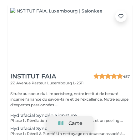
INSTITUT FAIA
457
27, Avenue Pasteur
Luxembourg L-2311
Située au coeur du Limpertsberg, notre institut de beauté
incarne l'alliance du savoir-faire et de l'excellence. Notre équipe
d'expertes passionnées ...
Hydrafacial Syndéo Signature
Phase 1 : Révélation Un nettoyage minutieux et un peeling doux libèrent la peau des impuretés, cellules mortes et excès de sébum. La peau respire à nouveau et retrouve sa douceur naturelle. Phase 2 : Purification & Hydratation La technologie brevetée Vortex-Fusion® aspire délicatement les impuretés tout en infusant des actifs hydratants puissants. Les pores sont nettoyés, la peau est fraîche, repulpée et lumineuse. Phase 3 : Régénération & Éclat Des sérums concentrés en antioxydants, peptides et acide hyaluronique réparent, protègent et revitalisent la peau. Le teint s'illumine, la texture s'affine et l'éclat est instantané. Résultat : Une peau nette, hydratée et rayonnante dès la première séance sans irritation, sans temps d'arrêt, simplement sublime.
Carte
Hydrafacial Syndéo Deluxe
Phase 1 : Réveil & Pureté Un nettoyage en douceur associé à un peeling délicat réveille l'éclat naturel de la peau, la libérant des impuretés et des cellules ternes. Phase 2 : Extraction & Hydratation La technologie brevetée Vortex-Fusion® purifie les pores tout en infusant des actifs hautement hydratants. La peau est fraîche, lisse et repulpée. Phase 3 : Régénération sur mesure Des sérums concentrés en antioxydants, peptides et acide hyaluronique régénèrent la peau tandis qu'un booster premium et la lumière LED viennent personnaliser le soin selon vos besoins spécifiques. Résultat : Une peau éclatante, détoxifiée et lumineuse dès la première séance, le glow Faia dans toute sa splendeur.