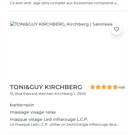
Ce soin anti- âge ultra complet aux Exosomes comprend une microdermabrasion, un soin activateur Cold plasma, le microneedling avec des Exosomes, un masque feuille de collagène avec le nanoneedling, pour finaliser encore 15' de luminothérapie. Vous partirez avec votre sérum aux exosomes pour continuer le soin à domicile.
TONI&GUY KIRCHBERG
468
13, Rue Edward steichen
Kirchberg L-2540
barbe+soin
massage visage relax
masque visage Led infrarouge L.C.P.
Le masque Led L.C.P. utilise un technologie infrarouge de pointe qui stimule la vitalité et amplifie les traitements de la peau. Réduit les signes du vieillissent, aide a réduire les imperfections ,illumine la peau, aide au renouvellement cellulaire ,atténue les rougeur de la peau