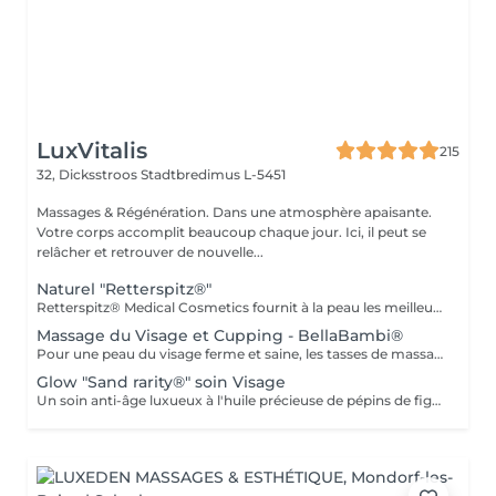
LuxVitalis
215
32, Dicksstroos
Stadtbredimus L-5451
Massages & Régénération. Dans une atmosphère apaisante.
Votre corps accomplit beaucoup chaque jour. Ici, il peut se
relâcher et retrouver de nouvelle...
Naturel "Retterspitz®"
Retterspitz® Medical Cosmetics fournit à la peau les meilleurs produits et ingrédients de soins naturels. Le savoir traditionnel garantit une peau éclatante. Une peau bien soignée est une belle peau. Un teint frais et éclatant n'est pas une question d'âge, mais de soin. La peau est approvisionnée avec les meilleurs ingrédients de soin et des ingrédients naturels tels que le Q10, la provitamine B5, l'urée, des huiles précieuses et des extraits de plantes sélectionnés. Pour Retterspitz, un soin constant signifie également éviter systématiquement les additifs artificiels tels que les agents odorants, les émulsifiants critiques, les composants d'origine animale, les nanoparticules, les conservateurs inutiles, les microplastiques et bien plus encore... Nettoyage, gommage, massage du visage, soin final.
Massage du Visage et Cupping - BellaBambi®
Pour une peau du visage ferme et saine, les tasses de massage de BellaBambi® offrent un effet liftant naturel et une stimulation profonde et peuvent être utilisées aussi bien par les femmes que par les hommes pour garder la peau du visage en pleine forme. Cette application stimule la circulation sanguine, élimine les toxines et, lorsqu'elle est utilisée régulièrement, augmente l'élasticité de la peau du visage pour un effet liftant naturel. Tirer doucement sur la peau stimule également la production de collagène et soulage les tensions dans les muscles du visage. Il ouvre également les pores afin que les produits de soin puissent être encore mieux absorbés. Nettoyage, massage avec produit de soin et ventouses, soin final.
Glow "Sand rarity®" soin Visage
Un soin anti-âge luxueux à l'huile précieuse de pépins de figue de Barbarie régénère et laisse un teint éclatant de fraîcheur. Comprend un nettoyant, un masque, un sérum contour des yeux et une crème de finition. Ingrédients naturels et certifiés : 99 % d'origine naturelle, enrichis en huiles végétales précieuses et certifiés Cosmos Natural, gage d'une qualité irréprochable et de pratiques éthiques.