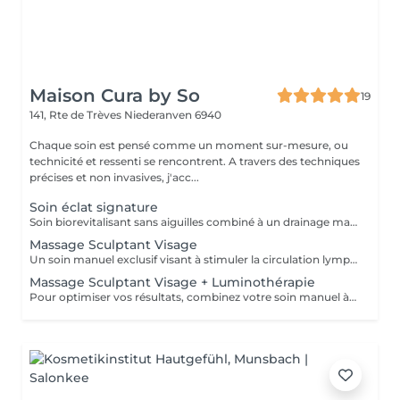
Maison Cura by So
19
141, Rte de Trèves
Niederanven 6940
Chaque soin est pensé comme un moment sur-mesure, ou
technicité et ressenti se rencontrent. A travers des techniques
précises et non invasives, j'acc...
Soin éclat signature
Soin biorevitalisant sans aiguilles combiné à un drainage manuel lent et doux pour stimuler la circulation, repulper et revitaliser la peau. Idéal pour améliorer l'éclat, l'élasticité et la fermeté du visage ou du cou. Chaque séance est personnalisée selon vos besoins, pour des résultats visibles et durables
Massage Sculptant Visage
Un soin manuel exclusif visant à stimuler la circulation lymphatique, décongestionner les tissus et révéler l'éclat naturel du visage. Idéal en cas de traits fatigués, de gonflement, ou de teint terne. Ce soin favorise l'élimination des toxines et de la rétention d'eau accumulés au niveau du visage du cou et du décolleté. L'association du drainage manuel et du travail des fascias, procure un réel moment de détente.
Massage Sculptant Visage + Luminothérapie
Pour optimiser vos résultats, combinez votre soin manuel à la luminothérapie. Les LED rouges stimuleront élastine et collagène et auront un effet apaisant immédiat grâce à leur action anti inflammatoire.