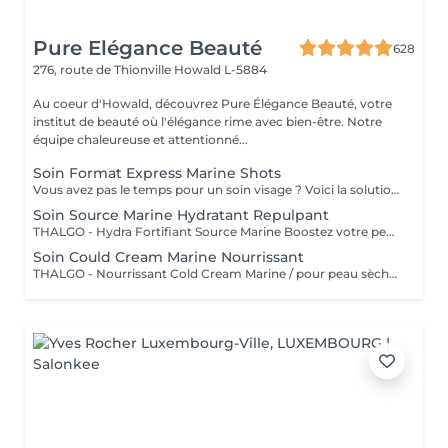
Pure Elégance Beauté
628
276, route de Thionville
Howald L-5884
Au coeur d'Howald, découvrez Pure Élégance Beauté, votre
institut de beauté où l'élégance rime avec bien-être. Notre
équipe chaleureuse et attentionné...
Soin Format Express Marine Shots
Vous avez pas le temps pour un soin visage ? Voici la solution un soin express de 30 minutes.
Soin Source Marine Hydratant Repulpant
THALGO - Hydra Fortifiant Source Marine Boostez votre peau avec la technologie du masque LED : un soin haute performance qui stimule , traite et illumine votre teint dès la première séance
Soin Could Cream Marine Nourrissant
THALGO - Nourrissant Cold Cream Marine / pour peau sèche Boostez votre peau avec la technologie du masque LED : un soin haute performance qui stimule , traite et illumine votre teint dès la première séance