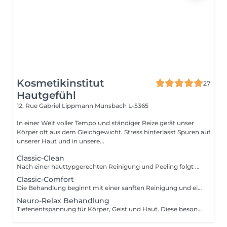
Kosmetikinstitut
27
Hautgefühl
12, Rue Gabriel Lippmann
Munsbach L-5365
In einer Welt voller Tempo und ständiger Reize gerät unser
Körper oft aus dem Gleichgewicht. Stress hinterlässt Spuren auf
unserer Haut und in unsere...
Classic-Clean
Nach einer hauttypgerechten Reinigung und Peeling folgt das Entfernen von Hautunreinheiten für porentiefe Reinheit. Anschließend wird ein Wirkstoffkonzentrat oder eine Ampulle auf die Haut aufgetragen und zur Beruhigung der Haut nach der Ausreinigung folgt abschließend eine pflegende und feuchtigkeitsspendende Maske und die Abschlusspflege. Ohne Augenbrauenkorrektur
Classic-Comfort
Die Behandlung beginnt mit einer sanften Reinigung und einem schonenden Peeling, gefolgt von einer gründlichen Tiefenreinigung. Anschließend werden die Augenbrauen in Form gebracht. Hochwertige Seren sowie eine pflegende Augen- und Lippenpflege versorgen Ihre Haut intensiv. Eine wohltuende Gesichts-, Hals- und Dekolletémassage lädt zum Entspannen ein, bevor eine individuell abgestimmte Maske und die abschließende Pflege das Behandlungserlebnis abrunden.
Neuro-Relax Behandlung
Tiefenentspannung für Körper, Geist und Haut. Diese besondere Behandlung wirkt gezielt auf Ihr Nervensystem und unterstützt Ihren Körper dabei, aus dem Stressmodus in einen Zustand tiefer Regeneration zu gelangen. Eine harmonische Kombination aus Aromatherapie, bewusster Atmung sowie einer intensiv entspannenden Streichmassage von Gesicht,Hals und Nacken führt zu tiefer Entspannung und innerer Ruhe. Das Nervensystem wird beruhigt, Stress wird spürbar reduziert und der Körper kann wieder in seine natürliche Balance finden. Das Ergebnis: ein Gefühl von Leichtigkeit, verbesserter Schlaf und eine sichtbar entspanntere, strahlende Haut. Lassen Sie los und erleben Sie, wie sich Entspannung auf allen Ebenen entfaltet. Je nach aktuellem Bedürfnis können Sie sich in dieser Behandlung zwischen einer regenerierenden Lichttherapie oder einer zusätzlichen Kopfmassage entscheiden.