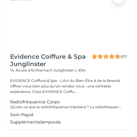
Evidence Coiffure & Spa
577
Junglinster
14, Route d‘Echternach
Junglinster L-6114
EVIDENCE Coiffure & Spa - L'Art du Bien-Être & de la Beauté
Offrez-vous bien plus qu'un rendez-vous : une véritable
expérience. Chez EVIDENCE Coiffu...
Radiofréquence Corps
Qu'est-ce que la radiofréquence tripolaire ? La radiofréquence tripolaire est l'une des méthodes non invasives les plus efficaces pour raffermir et tonifier visiblement la peau. La peau perd naturellement son élasticité et sa souplesse à cause du processus de vieillissement ou des fluctuations de poids, et à mesure que la peau s'amincit, les signes du temps deviennent plus fréquents. L'énergie radiofréquence stimule la contraction des fibres de collagène existantes et la production de nouvelles cellules pour lisser, tonifier et raffermir la peau. Les zones de traitement comprennent : Cou (uniquement sur les côtés et jamais devant); Double menton - Double menton ; Front; Autour des yeux; Joues; moustache chinoise; région de la mâchoire.
Soin Payot
Suppléments/ampoule