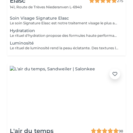
Elasc
275
141, Route de Trèves
Niederanven L-6940
Soin Visage Signature Elasc
Le soin Signature Elasc est notre traitement visage le plus abouti et personnalisé. Conçu spécialement pour vous, par notre équipe, ce rituel est une véritable expérience sensorielle pour vous détendre, raviver l'éclat de votre teint, redessiner les contours de votre visage et revitaliser votre peau en profondeur. Ce soin multi-actions combine des produits cosméceutiques ultra-performants, des gestes experts et l'utilisation de pierres en quartz rose ou de jade verte en fonction de votre peau. Le soin débute par un nettoyage précis de votre peau et par une exfoliation douce aux manuvres stimulantes pour lisser et illuminer le teint. Après un travail technique avec la pierre et la pose d'un masque crème spécifique vient le massage Signature : une combinaison de manuvres liftantes, drainantes, tonifiantes et sculptantes avec une huile de haute qualité. Votre peau est ainsi lumineuse, décongestionnée, hydratée, liftée et raffermie. Ce soin Signature Elasc convient à tous les types de peau : teint terne, peau déshydratée, perte de fermeté, premiers signes de l'âge mais aussi pour toute personne ayant besoin d'une pause bien-être ou recherchant le cocooning et la chaleur caractéristiques à notre institut Elasc.
Hydratation
Le rituel d'hydration propose des formules haute performance qui s'attaquent stratégiquement à tous les paramètres de la déshydratation. Ciblés, ils améliorent le manteau hydrolipidique, la teneur en NMF est le ciment intercellulaire.
Luminosité
Le rituel de luminosité rend la peau éclatante. Des textures légères et fraïches affinent le grain de peau pour une peau qui brille de santé et de pureté - une beauté éclatante.
L'air du temps
98