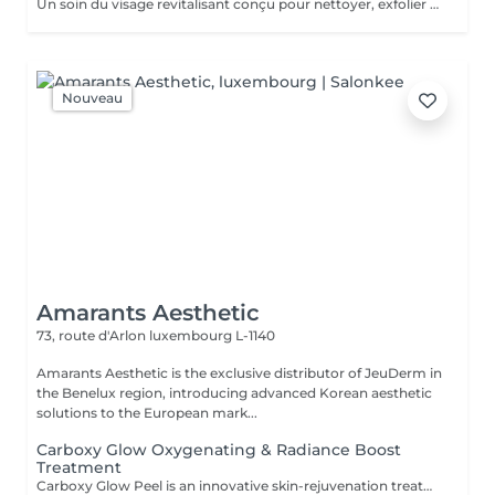
Un soin du visage revitalisant conçu pour nettoyer, exfolier et nourrir la peau tout en favorisant un teint frais et éclatant. Associant des produits de soin soigneusement sélectionnés à des techniques de massage relaxantes du visage, ce traitement laisse la peau douce, rafraîchie et parfaitement soignée.
Nouveau
Amarants Aesthetic
73, route d'Arlon
luxembourg L-1140
Amarants Aesthetic is the exclusive distributor of JeuDerm in
the Benelux region, introducing advanced Korean aesthetic
solutions to the European mark...
Carboxy Glow Oxygenating & Radiance Boost
Treatment
Carboxy Glow Peel is an innovative skin-rejuvenation treatment based on non-invasive carboxytherapy technology. The procedure promotes oxygen delivery to the skin, improves microcirculation, and stimulates the skin's natural regenerative processes. By enhancing cellular metabolism and tissue oxygenation, the treatment helps restore skin vitality, improve complexion, boost hydration, and reduce visible signs of fatigue. Combined with professional JeuDerm cosmeceuticals, it provides additional moisturizing, revitalizing, and anti-aging benefits. Indications: Dull and tired-looking skin; Dehydrated skin; Signs of fatigue and stress; Loss of skin firmness; Uneven complexion; Environmental stress exposure; Pre-event skin preparation. Benefits: Instant skin radiance; Improved microcirculation; Deep hydration; Enhanced skin firmness and elasticity; Reduced signs of fatigue; Fresher, healthier-looking skin. Suitable for all skin types and ideal as an express glow treatment before special occasions or as part of a comprehensive skin rejuvenation program. _____________________________________________________________________________________________________________________________________ Carboxy Glow Peel JeuDerm Le Carboxy Glow Peel est un soin innovant de rajeunissement cutané basé sur la technologie de la carboxythérapie non invasive. Cette procédure favorise l'oxygénation de la peau, stimule la microcirculation et active les mécanismes naturels de régénération cutanée. En améliorant le métabolisme cellulaire et l'apport en oxygène aux tissus, le traitement aide à restaurer la vitalité de la peau, raviver l'éclat du teint, renforcer l'hydratation et réduire les signes visibles de fatigue. Associé aux cosméceutiques professionnels JeuDerm, il procure également une action hydratante, revitalisante et anti-âge renforcée. Indications : Teint terne et peau fatiguée ; Peau déshydratée ; Signes de fatigue et de stress ; Perte de fermeté cutanée ; Teint irrégulier ; Peau exposée aux agressions environnementales ; Préparation de la peau avant un événement. Bienfaits : Éclat immédiat de la peau ; Amélioration de la microcirculation ; Hydratation profonde ; Renforcement de la fermeté et de l'élasticité cutanées ; Réduction des signes de fatigue ; Peau plus fraîche, plus saine et visiblement revitalisée. Convient à : tous les types de peau. Idéal comme soin « coup d'éclat » express avant un événement important ou intégré à un programme complet de rajeunissement et de revitalisation cutanée.