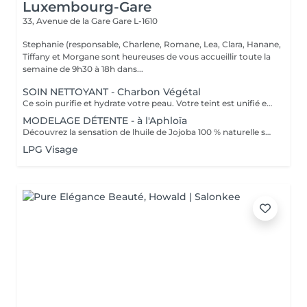
Luxembourg-Gare
33, Avenue de la Gare
Gare L-1610
Stephanie (responsable, Charlene, Romane, Lea, Clara, Hanane,
Tiffany et Morgane sont heureuses de vous accueillir toute la
semaine de 9h30 à 18h dans...
SOIN NETTOYANT - Charbon Végétal
Ce soin purifie et hydrate votre peau. Votre teint est unifié et lumineux, grâce à l' alliance du Charbon Végétal et de l'édulis
MODELAGE DÉTENTE - à l'Aphloïa
Découvrez la sensation de lhuile de Jojoba 100 % naturelle sur votre peau. Nourrie, votre peau retrouve tout son confort. Libéré de ses tensions grâce aux mains habiles de notre esthéticienne, votre visage est détendu. Bénéfices : Nourrie, votre peau retrouve tout son confort.
LPG Visage