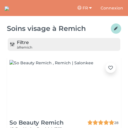
FR
Connexion
Soins visage
à
Remich
Filtre
à
Remich
So Beauty Remich
28