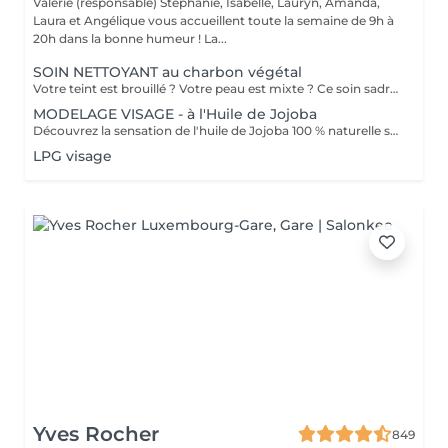
Valérie (responsable) Stéphanie, Isabelle, Lauryn, Amanda,
Laura et Angélique vous accueillent toute la semaine de 9h à
20h dans la bonne humeur ! La...
SOIN NETTOYANT au charbon végétal
Votre teint est brouillé ? Votre peau est mixte ? Ce soin sadresse à vous. Votre peau est nettoyée par une exfoliation douce, sous vapeur, complétée par une extraction des comédons. Pour finir, lapplication dun masque purifie la zone médiane (front, nez, menton), et hydrate le reste de votre visage. Detoxifié et hydraté, votre visage retrouve un teint unifié et lumineux. Bénéfices : Detoxifié et hydraté, votre visage retrouve un teint unifié et lumineux.
MODELAGE VISAGE - à l'Huile de Jojoba
Découvrez la sensation de l'huile de Jojoba 100 % naturelle sur votre peau. Nourrie, votre peau retrouve tout son confort. Libéré de ses tensions grâce aux mains habiles de notre esthéticienne, votre visage est détendu. Bénéfices : Nourrie, votre peau retrouve tout son confort.
LPG visage
Yves Rocher
849