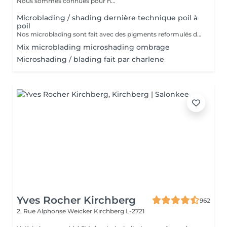
Nous sommes connues pour n...
Microblading / shading dernière technique poil à
poil
Nos microblading sont fait avec des pigments reformulés depuis la loi du 4 janvier 2022 faites nous confiance nous travaillons avec les meilleures marques sur le marché ne vous inquiétez pas pour la couleur et technique on regardera ensemble sur place :) l'épilation au fil est incluse
Mix microblading microshading ombrage
Microshading / blading fait par charlene
Yves Rocher Kirchberg
962
2, Rue Alphonse Weicker
Kirchberg L-2721