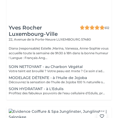
Yves Rocher
612
Luxembourg-Ville
22, Avenue de la Porte-Neuve
LUXEMBOURG 57480
Diana (responsable) Estelle ,Marina, Vanessa, Anne-Sophie vous
accueille toute la semaine de 9h30 à 18h dans la bonne humeur
! Langue : Français Ang...
SOIN NETTOYANT - au Charbon Végétal
Votre teint est brouillé ? Votre peau est mixte ? Ce soin s'adresse à vous. Votre peau est nettoyée par une exfoliation douce, sous vapeur, complétée par une extraction des comédons. Pour finir, l'application d'un masque purifie la zone médiane (front, nez, menton), et hydrate le reste de votre visage. Bénéfices : Detoxifié et hydraté, votre visage retrouve un teint unifié, frais et lumineux.
MODELAGE DÉTENTE - à l'Huile de Jojoba
Découvrez la sensation de l'huile de Jojoba 100 % naturelle sur votre peau. Nourrie, votre peau retrouve tout son confort. Libéré de ses tensions grâce aux mains habiles de notre esthéticienne, votre visage est détendu. Bénéfices : Nourrie, votre peau retrouve tout son confort.
SOIN HYDRATANT - à L'Edulis
Profitez des fabuleux pouvoirs de l'eau cellulaire d'Edulis, précieuse source d'hydratation continue. Après la brumisation du Sérum concentré en eau cellulaire, le Masque Crème ressourçant se transforme en une texture soyeuse qui fond sur votre peau sous le délicat modelage de notre esthéticienne. Bénéfices : Gorgée d'eau, votre peau retrouve douceur, souplesse et éclat. Retrouvez le confort dune peau hydratée en continu.