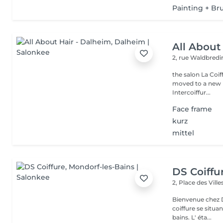
Painting + Br
All About
2, rue Waldbred
the salon La Coif
moved to a new l
Intercoiffur...
Face frame
kurz
mittel
DS Coiffu
2, Place des Vill
Bienvenue chez DS Coiffure , Sara vous
coiffure se situa
bains. L' éta...