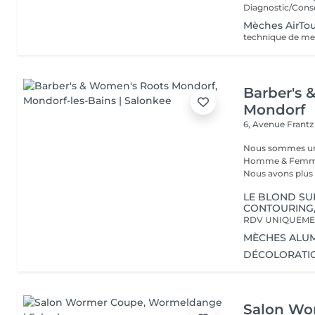
Mèches AirTo
Barber's 
Mondorf
6, Avenue Frant
Nous sommes un s
Homme & Femme,
Nous avons plus d
LE BLOND SU
CONTOURING,
MÈCHES ALU
DÉCOLORATI
Salon Wo