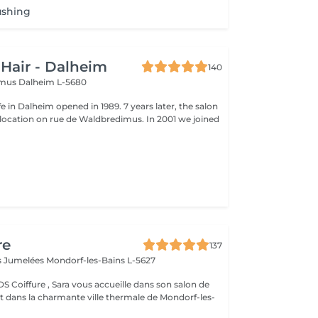
ushing
 Hair - Dalheim
140
imus
Dalheim L-5680
fe in Dalheim opened in 1989. 7 years later, the salon
ocation on rue de Waldbredimus. In 2001 we joined
re
137
es Jumelées
Mondorf-les-Bains L-5627
 accueille dans son salon de
nt dans la charmante ville thermale de Mondorf-les-