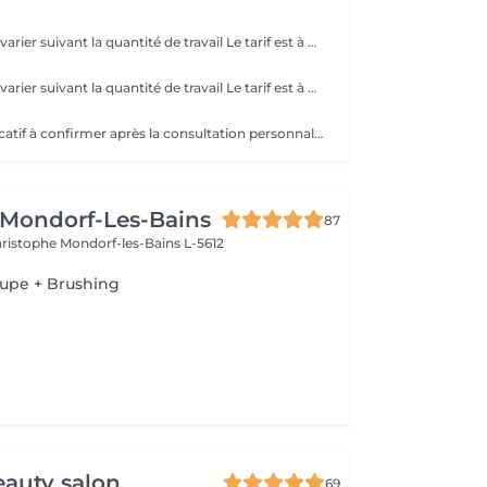
Les prix peuvent varier suivant la quantité de travail Le tarif est à confirmer sur place
Les prix peuvent varier suivant la quantité de travail Le tarif est à confirmer sur place
*Tarifs à titre indicatif à confirmer après la consultation personnalisée établit auprès de votre Coiffeur. ( Les tarifs peuvent varier en fonction de l'envergure du travail et de la longueur du cheveux.) * La direction se réserve le droit d'apporter des modifications pour le bon fonctionnement du salon.
 Mondorf-Les-Bains
87
Christophe
Mondorf-les-Bains L-5612
oupe + Brushing
auty salon
69