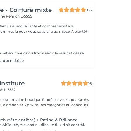
 - Coiffure mixte
106
rché
Remich L-5555
 familiale. accueillante et compréhensif a la
clientèle... Nous sommes la pour vous satisfaire au mieux A bientôt
s reflets chauds ou froids selon le résultat désiré
o demi-tête
Institute
16
h L-5532
ute est un salon boutique fondé par Alexandra Grohs,
n Coloration et 3 prix toutes catégories au concours
h (tête entière) + Patine & Brillance
Avec la technique AirTouch, Alexandra utilise un flux d'air contrôlé d'un sèche-cheveux pour séparer délicatement et éliminer les cheveux courts, fins ou baby hairs, ainsi que les couches internes de chaque section avant d'appliquer le décolorant. Ainsi, le décolorant est appliqué principalement sur les mèches longues et plus résistantes, créant un résultat plus net, précis et harmonieux. Le rendu final offre une transition douce et diffuse de la couleur naturelle des racines vers les tons plus clairs, sans démarcation visible ni lignes dures. Pourquoi AirTouch est faible entretien? - Croissance naturelle Les mèches se fondent progressivement dans la couleur naturelle, sans ligne de démarcation marquée. De nombreux clients peuvent attendre 3 à 6 mois entre deux séances complètes, contre 8 à 12 semaines avec des techniques de mèches traditionnelles. - Cheveux plus sains - Moins de cheveux fragiles sont éclaircis et l'application est plus sélective et contrôlée, ce qui réduit le stress du cheveu. Le résultat est plus doux, naturel, avec une meilleure qualité générale des cheveux. Quand recommander AirTouch tête entière - Vous souhaitez un maximum de luminosité - Vous souhaitez éclaircir vos cheveux de manière significative - Votre couleur précédente nécessite une correction complète - Ce service crée un résultat global plus clair et transformateur sur l'ensemble de la chevelure.