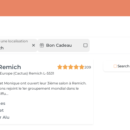
 une localisation
Bon Cadeau
ch
 Remich
Search
209
l'Europe (Cactus)
Remich L-5531
e et Monique ont ouvert leur 3ième salon à Remich.
ons rejoint le 1er groupement mondial dans le
ffu...
hes
et
r Alu