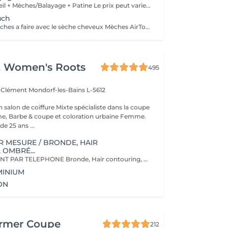
Diagnostic/Conseil + Mèches/Balayage + Patine Le prix peut varier par rapport la technique a travailler pour atteindre le résultat souhaiter.
uch
technique de meches a faire avec le sèche cheveux Mèches AirTouch+ Patine
& Women's Roots
495
z Clément
Mondorf-les-Bains L-5612
alon de coiffure Mixte spécialiste dans la coupe
 Barbe & coupe et coloration urbaine Femme.
e 25 ans ...
R MESURE / BRONDE, HAIR
 OMBRÉ...
RDV UNIQUEMENT PAR TELEPHONE Bronde, Hair contouring, Ombré ... Inclus Shampoings, soin spécifique. Produits de colorations Davines. L'innovation Plex est inclus dans tout nos produit de décoloration.
MINIUM
ON
rmer Coupe
212