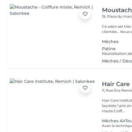
Moustache
19, Place du ma
Ce salon est très
Mèches
Patine
Neutralisation de
Mèches / Déc
Hair Care 
11, Rue Enz
Remic
Hair Care Instit
lauréate 1 prix e
Haute Coiff...
Mèches AirTouc