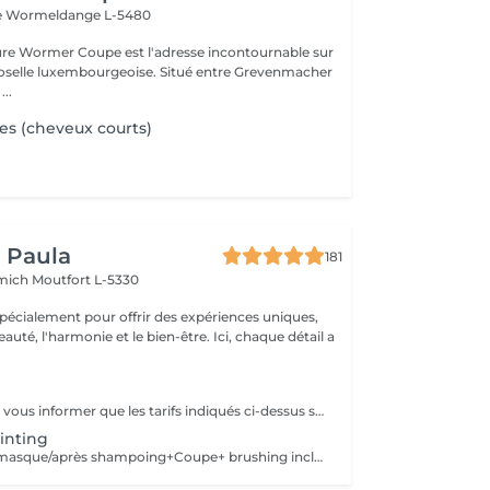
e
Wormeldange L-5480
fure Wormer Coupe est l'adresse incontournable sur
Moselle luxembourgeoise. Situé entre Grevenmacher
...
s (cheveux courts)
y Paula
181
emich
Moutfort L-5330
pécialement pour offrir des expériences uniques,
 l'harmonie et le bien-être. Ici, chaque détail a
Nous souhaitons vous informer que les tarifs indiqués ci-dessus sont les tarifs de base et à titre informatif uniquement. Il est important de noter que le coût de votre prestation peut varier en fonction de différents facteurs tels que la masse de vos cheveux, la technique utilisée, la quantité de produits nécessaires et la durée de la prestation. Chez notre salon, nous offrons un service personnalisé pour chaque cliente, ce qui signifie que les tarifs peuvent être ajustés en fonction de vos besoins spécifiques. Afin d'obtenir un devis plus précis, nous vous invitons à vous rendre au salon pour une consultation. Notre équipe d'experts sera en mesure d'évaluer vos besoins et de vous fournir un devis approximatif en fonction de vos préférences. Veuillez noter que les tarifs ne sont pas fixes et peuvent varier en fonction des services supplémentaires que vous souhaitez inclure dans votre prestation, tels que la patine, le brushing, la coupe, et tout autre traitement supplémentaire. Nous tenons à offrir une expérience sur mesure à nos clientes et à garantir la satisfaction de chacune d'entre vous. Pour toute question ou demande de renseignements complémentaires, n'hésitez pas à nous contacter. Nous serons ravis de vous aider. Merci de votre compréhension et nous avons hâte de vous accueillir dans notre salon. Cordialement, L'équipe du salon.
ainting
Patine ( gloss) + masque/après shampoing+Coupe+ brushing inclus