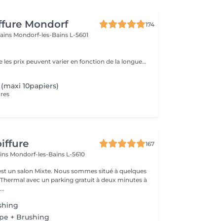
iffure Mondorf
174
bains
Mondorf-les-Bains L-5601
Veuillez noter que les prix peuvent varier en fonction de la longueur des cheveux.
(maxi 10papiers)
res
iffure
167
ains
Mondorf-les-Bains L-5610
ixte. Nous sommes situé à quelques
hermal avec un parking gratuit à deux minutes à
..
shing
pe + Brushing