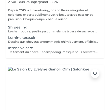
2, Val Fleuri
Rollingergrund L-1526
Depuis 2010, à Luxembourg, nos coiffeurs visagistes et
coloristes experts subliment votre beauté avec passion et
précision. Chaque coupe, chaque nuanc...
Sh peeling
Le shampooing peeling est un melange à base de sucre de canne et d'un Shampooing Tea Tree purifant.
Luminokerasoin
Destiné aux cheveux endommagés chimiquement, affaiblis, cassants et en manque de vitamines. Apporte des vitamines et des acides aminés pour un cheveu beaucoup plus fort. Peut être fait le jour d'un service de coloration, balayage, décoloration ou mèches avant et/ou après. La tenue est de 1-3 mois, cela dépend de la porositée des cheveux.
Intensive care
Traitement du cheveu: shampooing, masque sous serviette chaude et conditionneur