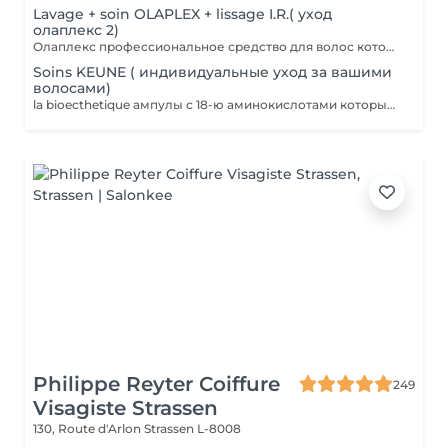
Lavage + soin OLAPLEX + lissage I.R.( уход
олаплекс 2)
Олаплекс профессиональное средство для волос которое помогает восстановить дисульфидные связи в структуре волоса в короткие сроки сделает их плотнее и эластичней.
Soins KEUNE ( индивидуальные уход за вашими
волосами)
la bioecthetique ампулы с 18-ю аминокислотами которые питают волос и обогащаю их витаминами полезными для структуры волос.
Philippe Reyter Coiffure
249
Visagiste Strassen
130, Route d'Arlon
Strassen L-8008