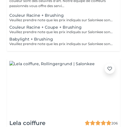
couleur sont des oeuvres d'art. Notre équipe de coiffeurs
passionnés vous offre des servi...
Couleur Racine + Brushing
Veuillez prendre note que les prix indiqués sur Salonkee sont communiqués à titre informatif et s'entendent de base. Ces derniers sont susceptibles de varier selon le diagnostic réalisé à votre arrivée au salon et l'expertise du professionnel à qui vous confiez votre beauté. Dans tous les cas, un devis précis vous sera proposé et toutes réalisations de prestations seront effectuées avec votre accord. Un grand merci d'avance pour votre compréhension. Au plaisir de vous recevoir très vite.
Couleur Racine + Coupe + Brushing
Veuillez prendre note que les prix indiqués sur Salonkee sont communiqués à titre informatif et s'entendent de base. Ces derniers sont susceptibles de varier selon le diagnostic réalisé à votre arrivée au salon et l'expertise du professionnel à qui vous confiez votre beauté. Dans tous les cas, un devis précis vous sera proposé et toutes réalisations de prestations seront effectuées avec votre accord. Un grand merci d'avance pour votre compréhension. Au plaisir de vous recevoir très vite.
Babylight + Brushing
Veuillez prendre note que les prix indiqués sur Salonkee sont communiqués à titre informatif et s'entendent de base. Ces derniers sont susceptibles de varier selon le diagnostic réalisé à votre arrivée au salon et l'expertise du professionnel à qui vous confiez votre beauté. Dans tous les cas, un devis précis vous sera proposé et toutes réalisations de prestations seront effectuées avec votre accord. Un grand merci d'avance pour votre compréhension. Au plaisir de vous recevoir très vite.
Lela coiffure
206