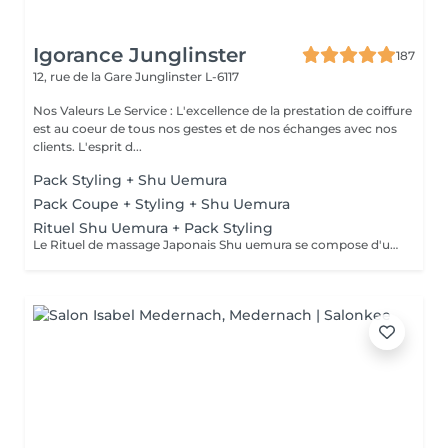
Igorance Junglinster
187
12, rue de la Gare
Junglinster L-6117
Nos Valeurs Le Service : L'excellence de la prestation de coiffure
est au coeur de tous nos gestes et de nos échanges avec nos
clients. L'esprit d...
Pack Styling + Shu Uemura
Pack Coupe + Styling + Shu Uemura
Rituel Shu Uemura + Pack Styling
Le Rituel de massage Japonais Shu uemura se compose d'un shampooing et d'un soin d'une durée de 30 minutes pour une relaxation une une réparation intense du cheveu + Pack Styling * Tarifs à titre indicatifs à confirmer après la consultation personnalisée établit auprès de votre coiffeur/stylist/spécialiste * La direction se réserve le droit d'apporter des modifications pour le bon fonctionnement du salon