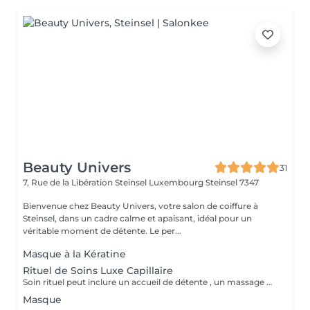
Beauty Univers
31
7, Rue de la Libération Steinsel Luxembourg
Steinsel 7347
Bienvenue chez Beauty Univers, votre salon de coiffure à
Steinsel, dans un cadre calme et apaisant, idéal pour un
véritable moment de détente. Le per...
Masque à la Kératine
Rituel de Soins Luxe Capillaire
Soin rituel peut inclure un accueil de détente , un massage du cuir chevelu , du visage, des mains Un soin profond adapté aux besoins des cheveux ou de la peau Une ambiance apaisante avec serviette chaudes un profond sentiment de bien-être
Masque