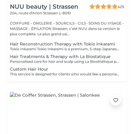
NUU beauty | Strassen
425
204, route d'Arlon
Strassen L-8010
COIFFURE - ONGLERIE - SOURCILS - CILS · SOINS DU VISAGE -
MASSAGE - ÉPILATION Strassen, c'est NUU dans sa version la
plus complète. Le plus grand sal...
Hair Reconstruction Therapy with Tokio Inkarami
Tokio Inkarami Tokio Inkarami is a premium, 5-step Japanese salon treatment designed to repair damaged hair at a molecular level. Utilizing patented technology, it reconstructs keratin bonds from within, enhancing strength, shine, and elasticity for up to 46 weeks, making it ideal for bleached or processed hair. Especially recommended before colouring or lightening to reinforce hair structure and enhance colour durability. For best results, repeat every 4-6 weeks depending on hair condition. Simple, Moderate, Complex This grading reflects your hair's individual characteristics, such as texture, density, and length and is assessed by your hairdresser at the start of your visit. Not sure which to choose? We recommend booking Complex. The price will be adjusted after your consultation. Note: This is not related to the difficulty of service or timing.
Hair Treatments & Therapy with La Biostatique
Personalised care for hair and scalp using La Biosthétique products, combined with vaporisation for deep penetration. We apply targeted serums, masks or concentrates based on your hair's needs to nourish, strengthen, and revitalise. Perfect for restoring health, reducing breakage, and improving shine. Can be paired with other services. Oil therapy by La Biosthétique is a luxurious, deeply restorative treatment designed to rejuvenate even the most dry, damaged, or dehydrated hair. Powered by an exclusive blend of precious botanical oils and cutting-edge patented technology, this intensive therapy penetrates deep into the hair fiber to repair and rebuild from within.
Custom Hair Hour
This service is designed for clients who would like a personalized hair transformation that is not listed among our standard services. It allows you to create your own hair coloring, styling, or a combination of techniques according to your preferences and ideas. Whether you are looking for something unique, a custom color blend, or a specific result that requires an individual approach, this option gives you the flexibility to tailor the service together with your master. Important: This service can be booked only after a prior consultation with the master and directly at the salon. During the consultation, we will discuss your desired result, evaluate your hair condition, and determine the necessary time and estimated cost for the service. This ensures that the appointment is planned correctly and that the best possible result can be achieved.