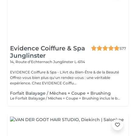
Evidence Coiffure & Spa
577
Junglinster
14, Route d‘Echternach
Junglinster L-6114
EVIDENCE Coiffure & Spa - L'Art du Bien-Être & de la Beauté
Offrez-vous bien plus qu'un rendez-vous : une véritable
expérience. Chez EVIDENCE Coiffu...
Forfait Balayage / Mèches + Coupe + Brushing
Le Forfait Balayage / Mèches + Coupe + Brushing inclus le balayage, le traitement, la coupe, le brushing, le shampoing et le soin. Le prix pourra varier en fonction de la longueur des cheveux. Pour tout renseignement complémentaire, n'hésitez pas à nous appeler.