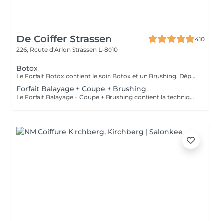
De Coiffer Strassen
410
226, Route d'Arlon
Strassen L-8010
Botox
Le Forfait Botox contient le soin Botox et un Brushing. Dépendant de la quantité de produit utilisée ou de la longueur des cheveux, le prix peut varier. En cas de questions veuillez appeler au +352 26 31 07 11.
Forfait Balayage + Coupe + Brushing
Le Forfait Balayage + Coupe + Brushing contient la technique Balayage, un coulage (pour donner le bon reflet au Balayage), Olaplex, une Coupe et un Brushing. Dépendant de la quantité de produit utilisée ou de la longueur des cheveux, le prix peut varier. En cas de questions veuillez appeler au +352 26 35 02 89.