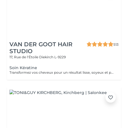
VAN DER GOOT HAIR
513
STUDIO
17, Rue de l'Étoile
Diekirch L-9229
Soin Kératine
Transformez vos cheveux pour un résultat lisse, soyeux et parfaitement maîtrisé. Notre traitement à la kératine lisse la fibre capillaire, discipline les frisottis et facilite le coiffage, tout en laissant les cheveux doux, brillants et faciles à gérer. Les résultats peuvent durer 3 à 5 mois, pour des cheveux lisses, brillants et faciles à coiffer.