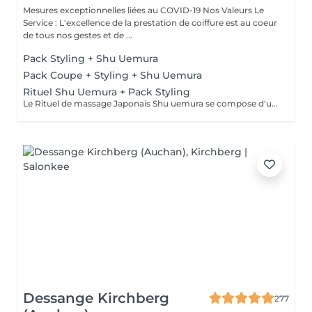
Mesures exceptionnelles liées au COVID-19 Nos Valeurs Le
Service : L'excellence de la prestation de coiffure est au coeur
de tous nos gestes et de ...
Pack Styling + Shu Uemura
Pack Coupe + Styling + Shu Uemura
Rituel Shu Uemura + Pack Styling
Le Rituel de massage Japonais Shu uemura se compose d'un shampooing et d'un soin d'une durée de 30 minutes pour une relaxation une une réparation intense du cheveu + Pack Styling * Tarifs à titre indicatifs à confirmer après la consultation personnalisée établit auprès de votre coiffeur/stylist/spécialiste * La direction se réserve le droit d'apporter des modifications pour le bon fonctionnement du salon
Dessange Kirchberg
277