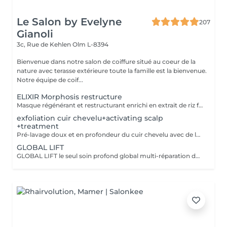
Le Salon by Evelyne
207
Gianoli
3c, Rue de Kehlen
Olm L-8394
Bienvenue dans notre salon de coiffure situé au coeur de la
nature avec terasse extérieure toute la famille est la bienvenue.
Notre équipe de coif...
ELIXIR Morphosis restructure
Masque régénérant et restructurant enrichi en extrait de riz fermenté, en peptides végétaux, en phyto collagen et en acide hyaluronique.Il restaure la structure naturelle de la fibre capillaire. Il répare les parties endommagées, recompacte et scelle les cuticules.
exfoliation cuir chevelu+activating scalp
+treatment
Pré-lavage doux et en profondeur du cuir chevelu avec de la soie biométique,de l'ectoin et des exfolliants dérivés du jojoba. Elimine les peaux mortes et purifie les pores . Application d une micro mousse activante 100% vegane hydrate,stimule et réequilibre le cuir chevelu pour renforcer sa couche de protection naturelle ,pour une sensation rafraichissante et énergisante. Massage du cuir chevelu après application du sérum redensifyng . Composé de soie biométrique ,de l'ectoin et de la t-flavanone. Notre formule 100% végane protège contre la perte de cheveux héréditaire,renforce les racines et redensifie pour des cheveux plus épais et plus denses pendant longtemps .
GLOBAL LIFT
GLOBAL LIFT le seul soin profond global multi-réparation doté du précieux BTX COMPLEX . ARGININE KERATINE VEGETALE COLLAGENE VEGETAL ACIDE HYALURONIQUE