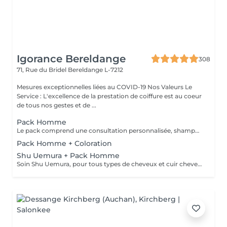
Igorance Bereldange
308
71, Rue du Bridel
Bereldange L-7212
Mesures exceptionnelles liées au COVID-19 Nos Valeurs Le
Service : L'excellence de la prestation de coiffure est au coeur
de tous nos gestes et de ...
Pack Homme
Le pack comprend une consultation personnalisée, shampooing et conditionneur spécifiques REDKEN, la coupe IGORANCE (finitions sur cheveux secs ) et les produits de styling REDKEN * Tarifs à titre indicatifs à confirmer après la consultation personnalisée établit auprès de votre coiffeur/stylist/spécialiste * La direction se réserve le droit d’apporter des modifications pour le bon fonctionnement du salon
Pack Homme + Coloration
Shu Uemura + Pack Homme
Soin Shu Uemura, pour tous types de cheveux et cuir chevelu + Pack Homme