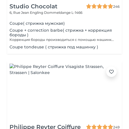
Studio Chocolat
246
6, Rue Jean Engling
Dommeldange L-1466
Coupe( стрижка мужская)
Coupe + correction barbe( стрижка + коррекция
бороды )
Коррекция бороды производиться с помощью машинки для стрижки волос.
Coupe tondeuse ( стрижка под машинку )
Philippe Reyter Coiffure
249