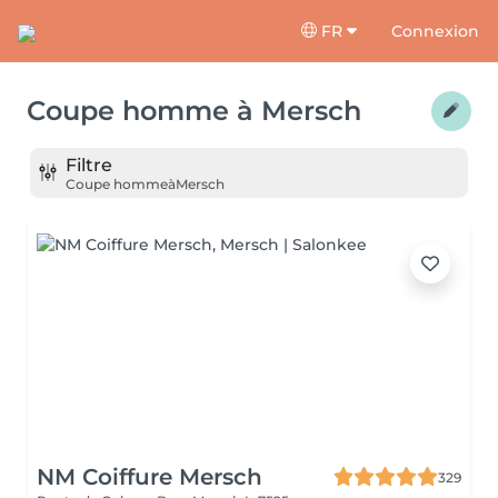
FR
Connexion
Coupe homme
à
Mersch
Filtre
Coupe homme
à
Mersch
NM Coiffure Mersch
329