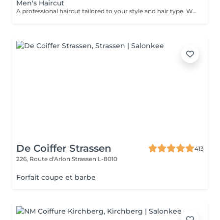
Men's Haircut
A professional haircut tailored to your style and hair type. We begin with a short consultation to discuss your expectations, followed by a gentle wash while you relax lying comfortably in our Maletti chair, a precise cut, and a smooth blow-dry. We use Dyson Pro tools that protect your hair from excessive heat and deliver a sleek, polished finish. LaBiosthétique care and styling products provide holistic care for hair and scalp, combining scientific research with carefully selected natural ingredients. All brushes are sanitised with Sibel equipment, which effectively removes hair, product buildup, and impurities while reducing bacteria on the brush surface to maintain high hygiene standards for every client.
De Coiffer Strassen
413
226, Route d'Arlon
Strassen L-8010
Forfait coupe et barbe