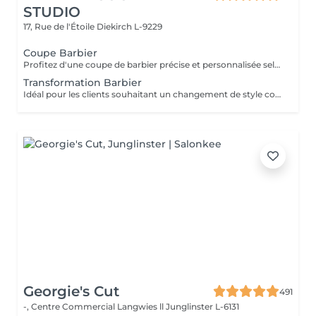
STUDIO
17, Rue de l'Étoile
Diekirch L-9229
Coupe Barbier
Profitez d'une coupe de barbier précise et personnalisée selon votre style. Des dégradés nets aux coupes classiques, chaque détail est travaillé avec précision pour un résultat propre et élégant. La coupe est finalisée par un styling professionnel afin de garantir une coiffure nette et facile à entretenir.
Transformation Barbier
Idéal pour les clients souhaitant un changement de style complet, notamment lors du passage de cheveux longs à une coupe plus courte et structurée. Votre barbier prendra le temps de vous conseiller afin de créer une coupe adaptée à votre visage et vous guidera sur la manière de coiffer et d'entretenir votre nouveau look au quotidien.
Georgie's Cut
491
-, Centre Commercial Langwies ll
Junglinster L-6131