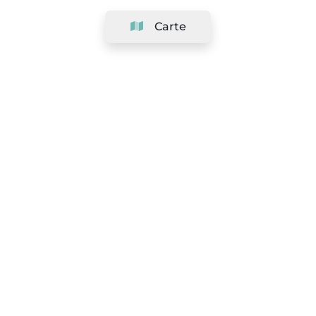
Carte
Société
Support
Équipe
&
Carrières
Référencer votre salon
Légal
Exercer le droit de rétractation
Conditions Générales
Politique de protection des données