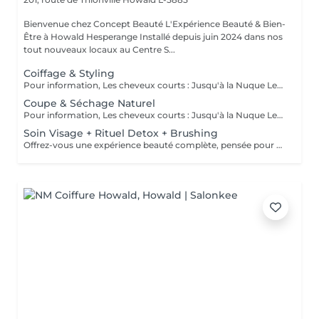
Bienvenue chez Concept Beauté L'Expérience Beauté & Bien-
Être à Howald Hesperange Installé depuis juin 2024 dans nos
tout nouveaux locaux au Centre S...
Coiffage & Styling
Pour information, Les cheveux courts : Jusqu'à la Nuque Les cheveux mi-longs : Jusqu'à l'épaule Les cheveux longs : En dessous de l'épaule Un supplément sera demandé pour les cheveux très longs, (jusqu'au milieu du dos)
Coupe & Séchage Naturel
Pour information, Les cheveux courts : Jusqu'à la Nuque Les cheveux mi-longs : Jusqu'à l'épaule Les cheveux longs : En dessous de l'épaule Un supplément sera demandé pour les cheveux très long, (jusqu'au milieu du dos)
Soin Visage + Rituel Detox + Brushing
Offrez-vous une expérience beauté complète, pensée pour prendre soin à la fois de votre peau, de vos cheveux et de votre bien-être global. Ce rituel débute par un soin visage personnalisé, visant à purifier, hydrater et raviver l'éclat de la peau. Les traits sont détendus, le teint est lumineux, la peau retrouve confort et fraîcheur. Il se poursuit par un rituel détox capillaire, conçu pour nettoyer le cuir chevelu en profondeur, éliminer les résidus accumulés et rééquilibrer la fibre capillaire. Les cheveux sont plus légers, brillants et revitalisés. L'expérience se termine par un brushing, pour sublimer la chevelure et prolonger cette sensation de bien-être et de mise en beauté. Un véritable moment de lâcher-prise, idéal pour se ressourcer, se recentrer et repartir avec une peau éclatante et des cheveux visiblement plus sains.