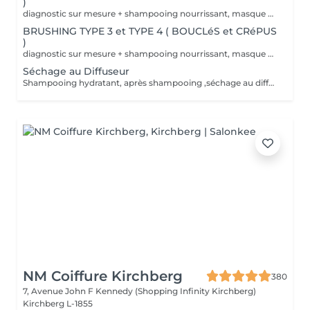
)
diagnostic sur mesure + shampooing nourrissant, masque hydratant ,coiffage sérum et fixation finale. Important: cheveux sans tresse ni noeuds à l'arrivée; tout noeuds ou tressage entraîne l'annulation et 50% de la prestation est retenu. Toute arrivée retardée de 15-30 minutes ou plus entraînera l'annulation automatique du rendez-vous.
BRUSHING TYPE 3 et TYPE 4 ( BOUCLéS et CRéPUS
)
diagnostic sur mesure + shampooing nourrissant, masque hydratant ,coiffage sérum et fixation finale. Important: cheveux sans tresse ni noeuds à l'arrivée; tout noeuds ou tressage entraîne l'annulation et 50% de la prestation est retenu. Toute arrivée retardée de 15-30 minutes ou plus entraînera l'annulation automatique du rendez-vous.
Séchage au Diffuseur
Shampooing hydratant, après shampooing ,séchage au diffuseur sérum et fixation finale. Important: cheveux sans tresse ni nud à l'arrivée; tout nud ou tressage entraîne l'annulation et 50% de la prestation est retenu. Toute arrivée retardée de 15-30 minutes ou plus entraînera l'annulation automatique du rendez-vous.
NM Coiffure Kirchberg
380
7, Avenue John F Kennedy (Shopping Infinity Kirchberg)
Kirchberg L-1855