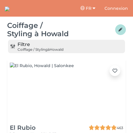
FR
Connexion
Coiffage /
Styling
à
Howald
Filtre
Coiffage / Styling
à
Howald
El Rubio
463