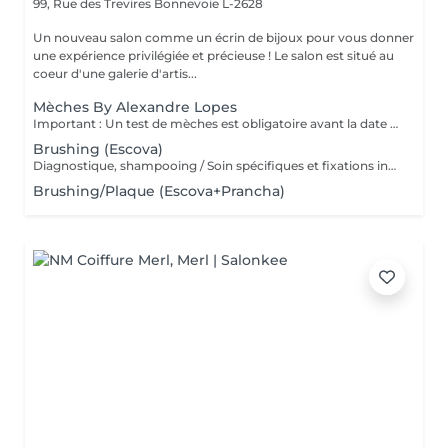
99, Rue des Trevires
Bonnevoie L-2628
Un nouveau salon comme un écrin de bijoux pour vous donner
une expérience privilégiée et précieuse ! Le salon est situé au
coeur d'une galerie d'artis...
Mèches By Alexandre Lopes
Important : Un test de mèches est obligatoire avant la date du rendez-vous. Ce test permet d'évaluer la résistance du cheveu et d'assurer la sécurité ainsi que la qualité du résultat final. Le rendez-vous pour le service complet ne sera confirmé qu'après la réalisation de ce test. Nos mèches sont un service complet, conçu pour offrir un résultat à la fois lumineux, harmonieux et respectueux de la santé du cheveu. Le tarif inclut toutes les étapes du processus : réalisation des mèches, soin capillaire, effet fondu (ombré/estompage de racine), patine (tonalisation) et coiffage final. Nous travaillons avec des techniques personnalisées afin de garantir un rendu naturel, une transition de couleur douce et une finition impeccable.
Brushing (Escova)
Diagnostique, shampooing / Soin spécifiques et fixations inclus
Brushing/Plaque (Escova+Prancha)