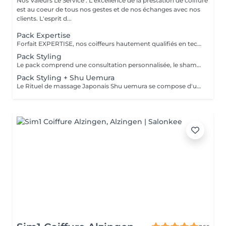
Nos Valeurs Le Service : L'excellence de la prestation de coiffure
est au coeur de tous nos gestes et de nos échanges avec nos
clients. L'esprit d...
Pack Expertise
Forfait EXPERTISE, nos coiffeurs hautement qualifiés en technique anglo-saxonne, en formation continu et diplômés d’une académie anglaise à Paris. Vous offre une séance d’une heure avec votre coach en suivi beauté. Ce pack inclus : 1 h de prestation Un diagnostique personnalisé Shampoing spécifique Haircare Conditioner spécifique Produit de coiffage Coupe Styling Produit de finition
Pack Styling
Le pack comprend une consultation personnalisée, le shampooing et le conditionneur spécifiques REDKEN , le séchage et les produits de styling REDKEN * Tarifs à titre indicatifs à confirmer après la consultation personnalisée établit auprès de votre coiffeur/stylist/spécialiste * La direction se réserve le droit d’apporter des modifications pour le bon fonctionnement du salon
Pack Styling + Shu Uemura
Le Rituel de massage Japonais Shu uemura se compose d'un shampooing et d'un soin d'une durée de 30 minutes pour une relaxation une une réparation intense du cheveu et ensuite le pack styling