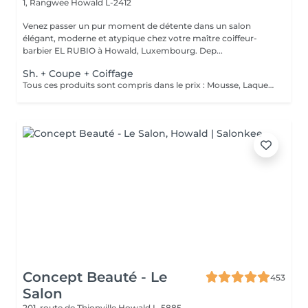
1, Rangwee
Howald L-2412
Venez passer un pur moment de détente dans un salon
élégant, moderne et atypique chez votre maître coiffeur-
barbier EL RUBIO à Howald, Luxembourg. Dep...
Sh. + Coupe + Coiffage
Tous ces produits sont compris dans le prix : Mousse, Laque, Gel, Soin démêlant, Shampoing spécifique. Tous les produits que nous utilisons sont des produits de qualité professionnelle.
Concept Beauté - Le
453
Salon
201, route de Thionville
Howald L-5885