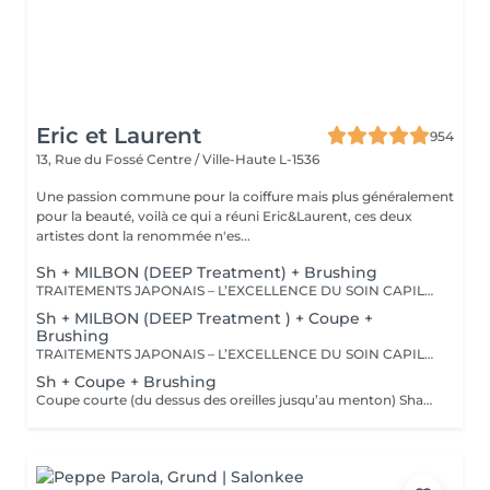
Eric et Laurent
954
13, Rue du Fossé
Centre / Ville-Haute L-1536
Une passion commune pour la coiffure mais plus généralement
pour la beauté, voilà ce qui a réuni Eric&Laurent, ces deux
artistes dont la renommée n'es...
Sh + MILBON (DEEP Treatment) + Brushing
TRAITEMENTS JAPONAIS – L’EXCELLENCE DU SOIN CAPILLAIRE Découvrez un univers de soins capillaires japonais haut de gamme, reconnus pour leur technologie avancée et leurs résultats exceptionnels. Des traitements sur-mesure conçus pour répondre aux besoins spécifiques de chaque chevelure : hydratation, réparation, discipline, cuir chevelu ou nutrition . Chaque traitement agit au cœur de la fibre capillaire pour révéler des cheveux visiblement plus sains, brillants et soyeux. -Nos différentes lignes de traitements : SMOOTH (Collagène) Pour les cheveux emmêlés, ternes ou difficiles à coiffer. • Démêle instantanément • Lisse la fibre capillaire • Apporte douceur et brillance • Toucher léger et soyeux REPAIR (CMADK / Kératine) Pour les cheveux sensibilisés, cassants ou très abîmés. • Répare intensément • Renforce la structure interne du cheveu • Reconstruit la fibre en profondeur • Redonne force et élasticité ANTI-FRIZZ (Céramides / 18-MEA) Pour les cheveux indisciplinés, sensibilisés à l’humidité. • Contrôle les frisottis • Réduit le volume excessif • Protège de l’humidité • Facilite le coiffage • Apporte souplesse et brillance SCALP (Hyaluron / Agents Purifiants) Pour rééquilibrer et purifier le cuir chevelu. Idéal en cas de démangeaisons, pellicules, sécheresse ou excès de sébum. • Apaise le cuir chevelu • Purifie en douceur • Rééquilibre la barrière protectrice naturelle • Favorise un environnement sain pour la pousse Veuillez noter : les tarifs peuvent varier selon la longueur des cheveux, la quantité de produit nécessaire et la complexité de la prestation. Supplément possible à partir de +15€. Pour toute demande spécifique, merci de nous contacter.
Sh + MILBON (DEEP Treatment ) + Coupe +
Brushing
TRAITEMENTS JAPONAIS – L’EXCELLENCE DU SOIN CAPILLAIRE Découvrez un univers de soins capillaires japonais haut de gamme, reconnus pour leur technologie avancée et leurs résultats exceptionnels. Des traitements sur-mesure conçus pour répondre aux besoins spécifiques de chaque chevelure : hydratation, réparation, discipline, cuir chevelu ou nutrition . Chaque traitement agit au cœur de la fibre capillaire pour révéler des cheveux visiblement plus sains, brillants et soyeux. -Nos différentes lignes de traitements : SMOOTH (Collagène) Pour les cheveux emmêlés, ternes ou difficiles à coiffer. • Démêle instantanément • Lisse la fibre capillaire • Apporte douceur et brillance • Toucher léger et soyeux REPAIR (CMADK / Kératine) Pour les cheveux sensibilisés, cassants ou très abîmés. • Répare intensément • Renforce la structure interne du cheveu • Reconstruit la fibre en profondeur • Redonne force et élasticité ANTI-FRIZZ (Céramides / 18-MEA) Pour les cheveux indisciplinés, sensibilisés à l’humidité. • Contrôle les frisottis • Réduit le volume excessif • Protège de l’humidité • Facilite le coiffage • Apporte souplesse et brillance SCALP (Hyaluron / Agents Purifiants) Pour rééquilibrer et purifier le cuir chevelu. Idéal en cas de démangeaisons, pellicules, sécheresse ou excès de sébum. • Apaise le cuir chevelu • Purifie en douceur • Rééquilibre la barrière protectrice naturelle • Favorise un environnement sain pour la pousse Veuillez noter : les tarifs peuvent varier selon la longueur des cheveux, la quantité de produit nécessaire et la complexité de la prestation. Supplément possible à partir de +15€. Pour toute demande spécifique, merci de nous contacter.
Sh + Coupe + Brushing
Coupe courte (du dessus des oreilles jusqu’au menton) Shampooing • Soin • Coupe • Brushing • Styling (Le soin est inclus dans le protocole de cette prestation. Le tarif n’est pas modifiable si la cliente choisit de ne pas le réaliser.) Tarif adapté selon les caractéristiques de la prestation.