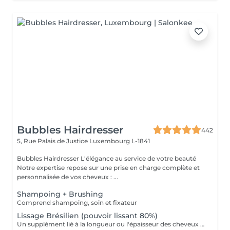
Bubbles Hairdresser
442
5, Rue Palais de Justice
Luxembourg L-1841
Bubbles Hairdresser L'élégance au service de votre beauté
Notre expertise repose sur une prise en charge complète et
personnalisée de vos cheveux : ...
Shampoing + Brushing
Comprend shampoing, soin et fixateur
Lissage Brésilien (pouvoir lissant 80%)
Un supplément lié à la longueur ou l'épaisseur des cheveux (30€ à 500€) pourra s'ajouter au tarif du lissage brésilien. Un diagnostique gratuit sera systématiquement proposé en amont.»