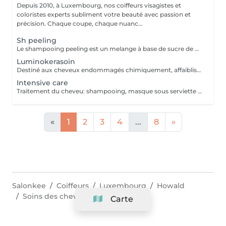
Depuis 2010, à Luxembourg, nos coiffeurs visagistes et
coloristes experts subliment votre beauté avec passion et
précision. Chaque coupe, chaque nuanc...
Sh peeling
Le shampooing peeling est un melange à base de sucre de canne et d'un Shampooing Tea Tree purifant.
Luminokerasoin
Destiné aux cheveux endommagés chimiquement, affaiblis, cassants et en manque de vitamines. Apporte des vitamines et des acides aminés pour un cheveu beaucoup plus fort. Peut être fait le jour d'un service de coloration, balayage, décoloration ou mèches avant et/ou après. La tenue est de 1-3 mois, cela dépend de la porositée des cheveux.
Intensive care
Traitement du cheveu: shampooing, masque sous serviette chaude et conditionneur
«
1
2
3
4
...
8
»
Salonkee
Coiffeurs
Luxembourg
Howald
Soins des cheveux & traitements
Carte