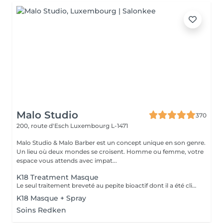
Malo Studio
370
200, route d'Esch
Luxembourg L-1471
Malo Studio & Malo Barber est un concept unique en son genre.
Un lieu où deux mondes se croisent. Homme ou femme, votre
espace vous attends avec impat...
K18 Treatment Masque
Le seul traitement breveté au pepite bioactif dont il a été cliniquement prouvé qu'il repare et remédie aux dommages causés par les traitements chimiques, les coiffages a chaud et mecaniques. convient a tous types de cheveux. Voici une courte description des produits K18 et de leurs fonctions: Spray Pré-Traitement K18 : Prépare les cheveux en éliminant les résidus et en rééquilibrant leur pH, optimisant ainsi l'efficacité des soins suivants. veux. Masque Réparateur K18 : Répare les dommages causés par les traitements chimiques, la chaleur et d'autres agressions en recréant les liaisons capillaires, laissant les cheveux plus forts, doux et brillants. Ces produits offrent une transformation durable pour des cheveux visiblement sains dès la première utilisation.
K18 Masque + Spray
Soins Redken