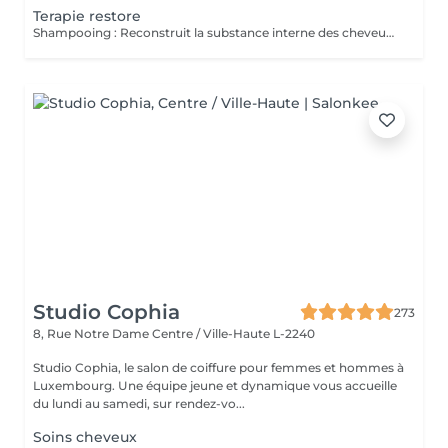
Terapie restore
Shampooing : Reconstruit la substance interne des cheveux affaiblies par des agressions chimiques et mécaniques. Réparation profonde des dommages passés. Protège la fibre. Réduit les frictions. Fibre plus brillante et plus lisse. Protège contre les dommages futurs. Masque : Son action répare la fibre en profondeur, récupérant la force, l'élasticité et la vitalité. Les cheveux sont renforcés et revitalisés. Ce masque doit être utilisé fréquemment pendant la thérapie de reconstruction à chaque lavage. Le traitement jusqu'à deux mois d'affilée ,plus tard doit être réévalué pour la poursuite ou la nouvelle thérapie.
Studio Cophia
273
8, Rue Notre Dame
Centre / Ville-Haute L-2240
Studio Cophia, le salon de coiffure pour femmes et hommes à
Luxembourg. Une équipe jeune et dynamique vous accueille
du lundi au samedi, sur rendez-vo...
Soins cheveux