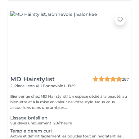
MD Hairstylist
287
2, Place Leon XIII
Bonnevoie L-1929
Bienvenue chez MD Hairstylist! Un espace dédié à la beauté, au
bien-être et à la mise en valeur de votre style. Nous vous
accueillons dans une ambian...
Lissage brésilien
Sur devis uniquement 120/l'heure
Terapie deram curl
Active et définit facilement les boucles tout en hydratant les cheveux. La technologie avancée à activation thermique permet un conditionnement intense et active un facteur de mémoire des écargots, en maintenant les cheveux souples et en contrôlant les frisottis. Contient des filtres UV pour protéger de l'oxydation quotidienne et des particules de pollution. Les escargots sont activés, nourris, hydratés et protégés contre les dommages futurs