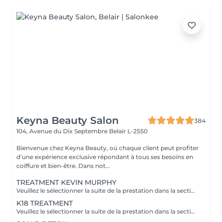
Keyna Beauty Salon
384
104, Avenue du Dix Septembre
Belair L-2550
Bienvenue chez Keyna Beauty, où chaque client peut profiter
d'une expérience exclusive répondant à tous ses besoins en
coiffure et bien-être. Dans not...
TREATMENT KEVIN MURPHY
Veuillez le sélectionner la suite de la prestation dans la section "Brushing", car cela sera ne pas inclus dans la préstation et considéré comme un supplément. Kevin Murphy Strength (Force) Traitement fortifiant et définissant Renforcer les cheveux, apporter du corps et du contrôle, tout en limitant les frisottis. Améliore la résistance des cheveux, donne tenue et texture sans alourdir. Protéines végétales, cires légères, actifs nourrissants. Kevin Murphy Moisture (Hydratation) Traitement hydratant intensif Hydrater en profondeur les cheveux secs et sensibles, adoucir et faciliter le démêlage. Hydratation durable, brillance naturelle, cheveux plus souples et moins cassants. Agents humectants, huiles légères, beurres végétaux.
K18 TREATMENT
Veuillez le sélectionner la suite de la prestation dans la section "Brushing", car cela sera ne pas inclus dans la préstation et considéré comme un supplément. Le K18 est une solution innovante venue des ÉtatsUnis, reconnue pour reconstruire les liaisons internes des cheveux endommagés par les agressions chimiques et la chaleur. Cette molécule brevetée rétablit les chaînes de kératine brisées, renouant avec l'élasticité naturelle et la vitalité de la fibre capillaire. Résultat: des cheveux plus doux, plus forts et plus brillants, avec une meilleure définition des textures. - réparer durablement les dommages profonds et restaurer l'élasticité. - réduction de la casse, brillance accrue, douceur renforcée et meilleure résistance aux futures agressions. - Utilité en coloration/décoloration: préparation et protection des cheveux pendant les étapes chimiques.