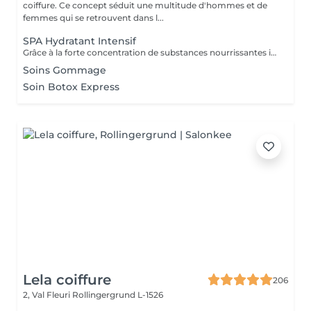
coiffure. Ce concept séduit une multitude d'hommes et de
femmes qui se retrouvent dans l...
SPA Hydratant Intensif
Grâce à la forte concentration de substances nourrissantes il pénètre profondément dans les fibre capillaire, les renforce, les nourrit intensément, redonne vitalité, favorisé leur régénération, lisse leur surface les laissant douces au toucher, brillantes, résistantes.
Soins Gommage
Soin Botox Express
Lela coiffure
206
2, Val Fleuri
Rollingergrund L-1526