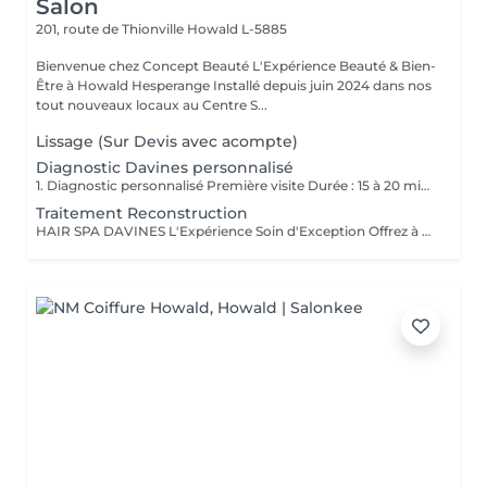
Salon
201, route de Thionville
Howald L-5885
Bienvenue chez Concept Beauté L'Expérience Beauté & Bien-
Être à Howald Hesperange Installé depuis juin 2024 dans nos
tout nouveaux locaux au Centre S...
Lissage (Sur Devis avec acompte)
Diagnostic Davines personnalisé
1. Diagnostic personnalisé Première visite Durée : 15 à 20 minutes Service offert et obligatoire pour votre 1er rendez-vous; Lors de votre première visite dans notre salon, nous vous offrons un diagnostic personnalisé obligatoire, afin de faire connaissance, comprendre vos habitudes capillaires, vos attentes, vos envies mais aussi les particularités de votre cheveu et de votre cuir chevelu. Nous prenons le temps d'analyser ensemble la texture, la santé de vos cheveux, votre morphologie, votre style de vie et votre routine beauté pour vous proposer un accompagnement sur-mesure. Ce moment d'échange nous permet de bâtir une relation de confiance, de vous conseiller les prestations les plus adaptées et de vous guider vers un résultat à la hauteur de vos attentes. Ce diagnostic est la base indispensable pour toute prestation, et particulièrement essentiel pour garantir cohérence, satisfaction et sécurité dès la première rencontre. 2. Conseil transformation / relooking Durée : 20 à 30 minutes Service offert sur rendez-vous Vous envisagez un changement de look, une transformation capillaire ou un relooking complet ? Nous vous proposons un rendez-vous conseil dédié. Ce service est inclus gracieusement en complément d'un rendez-vous déjà réservé en ligne (coupe, couleur, etc.) lorsque vous souhaitez un changement de style ou une transformation capillaire. Il sera ajouté à votre prestation demandée afin de nous permettre de prendre le temps nécessaire pour un conseil personnalisé, sans impacter la qualité de notre travail. Lors de cette consultation, nous échangeons en profondeur sur vos envies de changement : nouvelle coupe, nouvelle couleur, style différent, inspiration particulière Nous réalisons une analyse morphologique, une étude de vos traits, de votre carnation, de vos cheveux et de votre style de vie pour vous orienter vers des propositions cohérentes et valorisantes. Ce service est vivement conseillé avant toute transformation afin d'assurer un résultat harmonieux, durable et en accord avec votre personnalité.
Traitement Reconstruction
HAIR SPA DAVINES L'Expérience Soin d'Exception Offrez à vos cheveux et votre cuir chevelu un rituel sur mesure grâce aux Hair Spa Davines, une gamme de traitements professionnels conçus pour répondre aux besoins spécifiques de votre fibre capillaire. Chaque soin est réalisé avec des formules naturelles, riches en actifs puissants, pour des cheveux plus forts, plus sains et éclatants de beauté. Traitement Reconstruction Soin Profond Réparateur Idéal pour les cheveux abîmés, fragilisés ou sensibilisés par les colorations, la chaleur et les agressions extérieures. Ce soin hautement concentré en protéines végétales et kératine pénètre en profondeur pour renforcer la fibre capillaire et lui redonner élasticité, douceur et résistance. Répare et reconstruit la fibre capillaire Réduit la casse et renforce les longueurs Apporte douceur et brillance Offrez à vos cheveux l'expertise des Hair Spa Davines et profitez d'un moment de détente absolue dans notre salon !