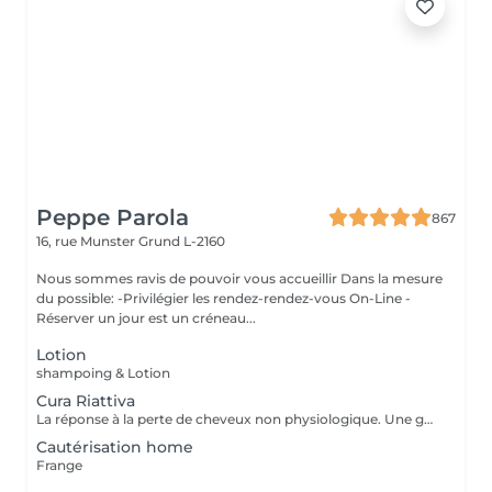
Peppe Parola
867
16, rue Munster
Grund L-2160
Nous sommes ravis de pouvoir vous accueillir Dans la mesure
du possible: -Privilégier les rendez-rendez-vous On-Line -
Réserver un jour est un créneau...
Lotion
shampoing & Lotion
Cura Riattiva
La réponse à la perte de cheveux non physiologique. Une gamme spéciale de produits dédiée à la chute non physiologique des cheveux. Les produits CURA RIATTIVA contrecarrent la chute des cheveux et stimulent les cheveux. repousse naturellement. Des essences pures de fleurs et de plantes comme une sélection d'Huiles Essentielles font le reste, pour donner aux clients une sensation d'énergie fraîche et agréable.
Cautérisation home
Frange