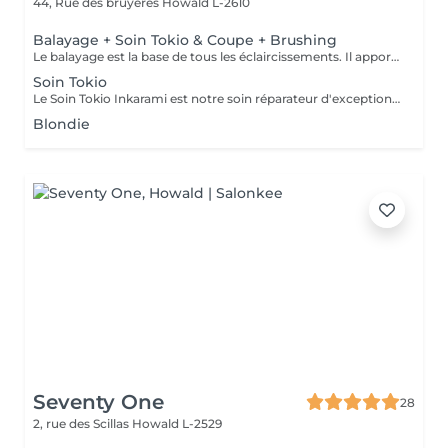
44, Rue des bruyeres
Howald L-2610
Balayage + Soin Tokio & Coupe + Brushing
Le balayage est la base de tous les éclaircissements. Il apporte lumière et profondeur grâce à un fondu pouvant aller jusqu'à quatre tons. Réalisé tous les 4 à 6 mois, il constitue la base des mini-balayages et des contourings. Pour un résultat optimal, nous recommandons d'y associer le Soin Tokio Inkarami, notre protocole japonais qui répare la fibre en profondeur, renforce le cheveu et prolonge durablement la beauté et l'éclat de votre balayage.
Soin Tokio
Le Soin Tokio Inkarami est notre soin réparateur d'exception. Grâce à sa technologie japonaise, il répare la fibre en profondeur, apporte une brillance incomparable et laisse les cheveux plus forts, plus doux et visiblement transformés dès la première séance.
Blondie
Seventy One
28
2, rue des Scillas
Howald L-2529