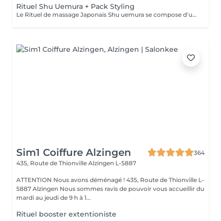
Rituel Shu Uemura + Pack Styling
Le Rituel de massage Japonais Shu uemura se compose d'un shampooing et d'un soin d'une durée de 30 minutes pour une relaxation une une réparation intense du cheveu + Pack Styling * Tarifs à titre indicatifs à confirmer après la consultation personnalisée établit auprès de votre coiffeur/stylist/spécialiste * La direction se réserve le droit d'apporter des modifications pour le bon fonctionnement du salon
Sim1 Coiffure Alzingen
364
435, Route de Thionville
Alzingen L-5887
ATTENTION Nous avons déménagé ! 435, Route de Thionville L-
5887 Alzingen Nous sommes ravis de pouvoir vous accueillir du
mardi au jeudi de 9 h à 1...
Rituel booster extentioniste