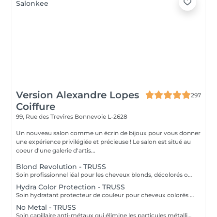
Version Alexandre Lopes
297
Coiffure
99, Rue des Trevires
Bonnevoie L-2628
Un nouveau salon comme un écrin de bijoux pour vous donner
une expérience privilégiée et précieuse ! Le salon est situé au
coeur d'une galerie d'artis...
Blond Revolution - TRUSS
Soin profissionnel iéal pour les cheveux blonds, décolorés ou méchés. Il répare en profondeur, hydrate intensément et neutralise les reflets haune indésirables. Résult: des cheveux plus forts, brillants et un blond éclatant plus durable.
Hydra Color Protection - TRUSS
Soin hydratant protecteur de couleur pour cheveux colorés ou sensibilisés. Il aide à préserver l'intensité de la couleur, tout en apportant hydratation, douceur et brillance. Résultat: une couleur plus durable et des cheveux lumineux, souples et protégés.
No Metal - TRUSS
Soin capillaire anti-métaux qui élimine les particules métalliques présentes dans la fibre capillaire, responsables de la casse et l'oxydation de la couleur. Résultat: cheveux protégés, plus forts et couleur plus uniforme et durable.