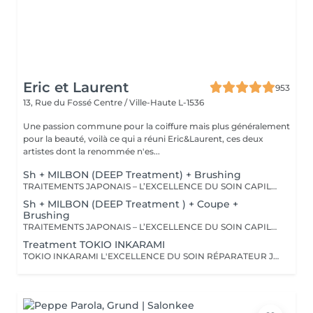
Eric et Laurent
953
13, Rue du Fossé
Centre / Ville-Haute L-1536
Une passion commune pour la coiffure mais plus généralement
pour la beauté, voilà ce qui a réuni Eric&Laurent, ces deux
artistes dont la renommée n'es...
Sh + MILBON (DEEP Treatment) + Brushing
TRAITEMENTS JAPONAIS – L’EXCELLENCE DU SOIN CAPILLAIRE Découvrez un univers de soins capillaires japonais haut de gamme, reconnus pour leur technologie avancée et leurs résultats exceptionnels. Des traitements sur-mesure conçus pour répondre aux besoins spécifiques de chaque chevelure : hydratation, réparation, discipline, cuir chevelu ou nutrition . Chaque traitement agit au cœur de la fibre capillaire pour révéler des cheveux visiblement plus sains, brillants et soyeux. -Nos différentes lignes de traitements : SMOOTH (Collagène) Pour les cheveux emmêlés, ternes ou difficiles à coiffer. • Démêle instantanément • Lisse la fibre capillaire • Apporte douceur et brillance • Toucher léger et soyeux REPAIR (CMADK / Kératine) Pour les cheveux sensibilisés, cassants ou très abîmés. • Répare intensément • Renforce la structure interne du cheveu • Reconstruit la fibre en profondeur • Redonne force et élasticité ANTI-FRIZZ (Céramides / 18-MEA) Pour les cheveux indisciplinés, sensibilisés à l’humidité. • Contrôle les frisottis • Réduit le volume excessif • Protège de l’humidité • Facilite le coiffage • Apporte souplesse et brillance SCALP (Hyaluron / Agents Purifiants) Pour rééquilibrer et purifier le cuir chevelu. Idéal en cas de démangeaisons, pellicules, sécheresse ou excès de sébum. • Apaise le cuir chevelu • Purifie en douceur • Rééquilibre la barrière protectrice naturelle • Favorise un environnement sain pour la pousse Veuillez noter : les tarifs peuvent varier selon la longueur des cheveux, la quantité de produit nécessaire et la complexité de la prestation. Supplément possible à partir de +15€. Pour toute demande spécifique, merci de nous contacter.
Sh + MILBON (DEEP Treatment ) + Coupe +
Brushing
TRAITEMENTS JAPONAIS – L’EXCELLENCE DU SOIN CAPILLAIRE Découvrez un univers de soins capillaires japonais haut de gamme, reconnus pour leur technologie avancée et leurs résultats exceptionnels. Des traitements sur-mesure conçus pour répondre aux besoins spécifiques de chaque chevelure : hydratation, réparation, discipline, cuir chevelu ou nutrition . Chaque traitement agit au cœur de la fibre capillaire pour révéler des cheveux visiblement plus sains, brillants et soyeux. -Nos différentes lignes de traitements : SMOOTH (Collagène) Pour les cheveux emmêlés, ternes ou difficiles à coiffer. • Démêle instantanément • Lisse la fibre capillaire • Apporte douceur et brillance • Toucher léger et soyeux REPAIR (CMADK / Kératine) Pour les cheveux sensibilisés, cassants ou très abîmés. • Répare intensément • Renforce la structure interne du cheveu • Reconstruit la fibre en profondeur • Redonne force et élasticité ANTI-FRIZZ (Céramides / 18-MEA) Pour les cheveux indisciplinés, sensibilisés à l’humidité. • Contrôle les frisottis • Réduit le volume excessif • Protège de l’humidité • Facilite le coiffage • Apporte souplesse et brillance SCALP (Hyaluron / Agents Purifiants) Pour rééquilibrer et purifier le cuir chevelu. Idéal en cas de démangeaisons, pellicules, sécheresse ou excès de sébum. • Apaise le cuir chevelu • Purifie en douceur • Rééquilibre la barrière protectrice naturelle • Favorise un environnement sain pour la pousse Veuillez noter : les tarifs peuvent varier selon la longueur des cheveux, la quantité de produit nécessaire et la complexité de la prestation. Supplément possible à partir de +15€. Pour toute demande spécifique, merci de nous contacter.
Treatment TOKIO INKARAMI
TOKIO INKARAMI L'EXCELLENCE DU SOIN RÉPARATEUR JAPONAIS Découvrez Tokio Inkarami, un protocole de soin japonais d'exception, reconnu dans les plus grands salons pour sa capacité à restaurer la qualité des cheveux les plus sensibilisés. Grâce à sa technologie brevetée associant plusieurs types de kératines et d'actifs reconstructeurs, ce traitement agit au cur de la fibre capillaire afin de réparer, renforcer et sublimer les cheveux dès la première application. LES BÉNÉFICES Répare intensément les cheveux fragilisés et abîmés Renforce durablement la structure interne du cheveu Réduit la casse et améliore la résistance de la fibre capillaire Apporte douceur, souplesse et légèreté Discipline les cheveux sans les alourdir Révèle une brillance exceptionnelle IDÉAL POUR Les cheveux décolorés ou éclaircis Les cheveux sensibilisés par les services techniques Les cheveux secs, cassants ou fragilisés Les cheveux ternes en manque de vitalité Résultat : des cheveux visiblement plus forts, plus sains, plus brillants et profondément transformés. NFORMATIONS COMPLÉMENTAIRES Afin de garantir un résultat parfaitement adapté à vos besoins, le tarif peut varier en fonction de la longueur, de la densité des cheveux et de la quantité de produit nécessaire. Le tarif du protocole Tokio Inkarami peut aller jusqu'à 250 € selon le niveau de personnalisation requis.