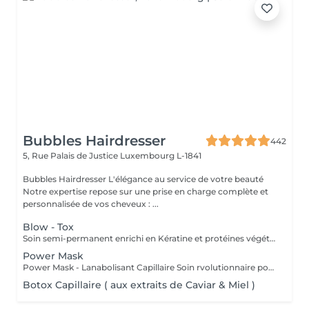
Bubbles Hairdresser
442
5, Rue Palais de Justice
Luxembourg L-1841
Bubbles Hairdresser L'élégance au service de votre beauté
Notre expertise repose sur une prise en charge complète et
personnalisée de vos cheveux : ...
Blow - Tox
Soin semi-permanent enrichi en Kératine et protéines végétales Info : Vous allez devoir choisir une finition afin de compléter le service - Brushing ou Coupe/Brushing .
Power Mask
Power Mask - Lanabolisant Capillaire Soin rvolutionnaire pour cheveux abims & sensibiliss
Botox Capillaire ( aux extraits de Caviar & Miel )