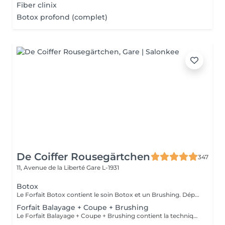
Fiber clinix
Botox profond (complet)
De Coiffer Rousegärtchen
347
11, Avenue de la Liberté
Gare L-1931
Botox
Le Forfait Botox contient le soin Botox et un Brushing. Dépendant de la quantité de produit utilisée ou de la longueur des cheveux, le prix peut varier. En cas de questions veuillez appeler au +352 26 35 02 89.
Forfait Balayage + Coupe + Brushing
Le Forfait Balayage + Coupe + Brushing contient la technique Balayage, un coulage (pour donner le bon reflet au Balayage), Olaplex, une Coupe et un Brushing. Dépendant de la quantité de produit utilisée ou de la longueur des cheveux, le prix peut varier. En cas de questions veuillez appeler au +352 26 35 02 89.