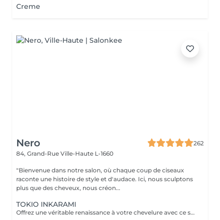
Creme
Nero
262
84, Grand-Rue
Ville-Haute L-1660
"Bienvenue dans notre salon, où chaque coup de ciseaux
raconte une histoire de style et d'audace. Ici, nous sculptons
plus que des cheveux, nous créon...
TOKIO INKARAMI
Offrez une véritable renaissance à votre chevelure avec ce soin japonais révolutionnaire. Plus qu'un simple traitement, le Tokio Inkarami est un protocole de reconstruction profonde à la kératine qui répare les cheveux abîmés (colorations, chaleur, fatigue). L'action : Il pénètre au cur de la fibre pour combler les brèches et renforcer la structure interne. Le résultat : Immédiatement, vos cheveux sont plus forts, incroyablement doux, brillants et souples. L'indispensable pour retrouver une chevelure saine, disciplinée et pleine de vitalité.