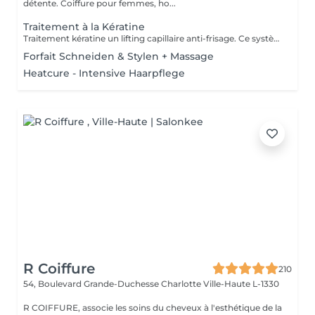
détente. Coiffure pour femmes, ho...
Traitement à la Kératine
Traitement kératine un lifting capillaire anti-frisage. Ce système kératine régénère les cheveux très abîmés, en récupérant lénergie et le toucher dune chevelure neuve, brillante et forte. Il facilite le lissage en réduisant son temps dexécution et en protégeant les cheveux contre lhumidité environnementale, en créant un effet imperméable. Ce traitement donne une récupération étonnante de lhydratation naturelle, de léclat et de la douceur. Il contrôle le volume et facilite le maintien des cheveux lisses. Il contient 0% de sulfates paraben. Pour celles qui ne veulent plus défriser les cheveux se produit et idéal pour un brushing longue durée tout en gardant vos cheveux naturels .
Forfait Schneiden & Stylen + Massage
Heatcure - Intensive Haarpflege
R Coiffure
210
54, Boulevard Grande-Duchesse Charlotte
Ville-Haute L-1330
R COIFFURE, associe les soins du cheveux à l'esthétique de la