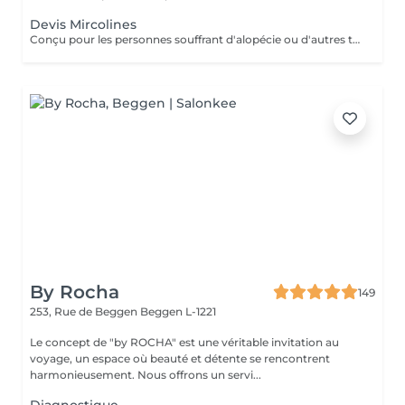
Devis Mircolines
Conçu pour les personnes souffrant d'alopécie ou d'autres troubles capillaires génétiques, le système Microlines est un nouveau système révolutionnaire conçu pour vous donner les résultats que vous souhaitez Le Microlines dure plus de 2 ans et redonne de la longueur et du volume à vos cheveux pour que vous puissiez retrouver confiance en vous et changer votre vie C'est un système d'extension de cheveux avec un ruban invisible qui vous donnera la longueur et le volume dont vos cheveux ont besoin pour être beaux. Le Microlines est un correcteur anti-chute révolutionnaire, offrant les meilleurs résultats sur le marché
By Rocha
149
253, Rue de Beggen
Beggen L-1221
Le concept de "by ROCHA" est une véritable invitation au
voyage, un espace où beauté et détente se rencontrent
harmonieusement. Nous offrons un servi...