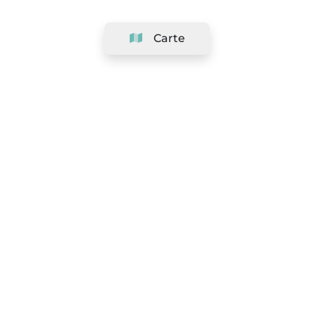
Carte
Société
Support
Équipe
&
Carrières
Référencer votre salon
Légal
Exercer le droit de rétractation
Conditions Générales