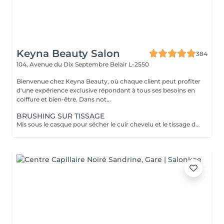
Keyna Beauty Salon
384
104, Avenue du Dix Septembre
Belair L-2550
Bienvenue chez Keyna Beauty, où chaque client peut profiter
d'une expérience exclusive répondant à tous ses besoins en
coiffure et bien-être. Dans not...
BRUSHING SUR TISSAGE
Mis sous le casque pour sécher le cuir chevelu et le tissage de manière efficace et confortable. Un diagnostic sur mesure + shampooing nourrissant, masque hydratant ,coiffage sérum et fixation finale. Important: cheveux sans tresse ni noeuds à l'arrivée; tout noeuds ou tressage entraîne l'annulation et 50% de la prestation est retenu. Toute arrivée retardée de 15-30 minutes ou plus entraînera l'annulation automatique du rendez-vous.