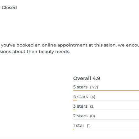
Closed
 If you've booked an online appointment at this salon, we enc
ions about their beauty needs.
Overall
4.9
5
stars
(177)
4
stars
(4)
3
stars
(2)
2
stars
(0)
1
star
(1)