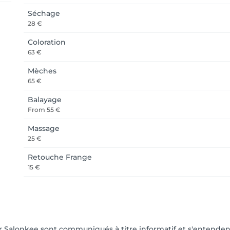
Séchage
28 €
Coloration
63 €
Mèches
65 €
Balayage
From
55 €
Massage
25 €
Retouche Frange
15 €
ur Salonkee sont communiqués à titre informatif et s'entenden