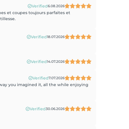
Verified
6.08.2026
es et coupes toujours parfaites et
illesse.
Verified
18.07.2026
Verified
14.07.2026
Verified
7.07.2026
 way you imagined it, all the while enjoying
Verified
30.06.2026