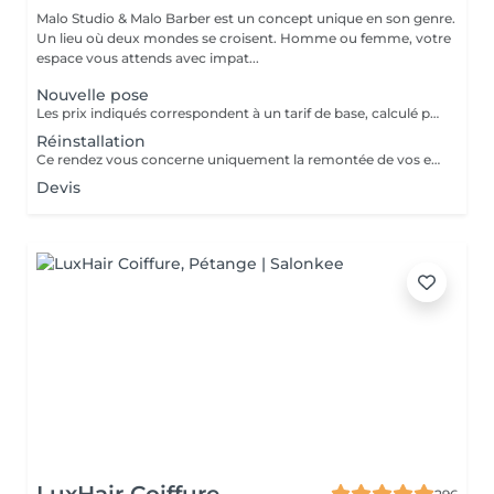
Malo Studio & Malo Barber est un concept unique en son genre.
Un lieu où deux mondes se croisent. Homme ou femme, votre
espace vous attends avec impat...
Nouvelle pose
Les prix indiqués correspondent à un tarif de base, calculé pour 1 rangée avec 2 mèches, soit le minimum pour un apport de volume uniquement. Un diagnostic personnalisé est réalisé avant chaque prestation. Le tarif final varie en fonction : - de la densité de vos cheveux, -de leur longueur, -du nombre de rangées nécessaires -du résultat souhaité.
Réinstallation
Ce rendez vous concerne uniquement la remontée de vos extensions déjà posées. Aucune nouvelle installation incluse, pour une pose complète ou de nouveaux cheveux, merci de réserver le service "nouvelle pose"
Devis