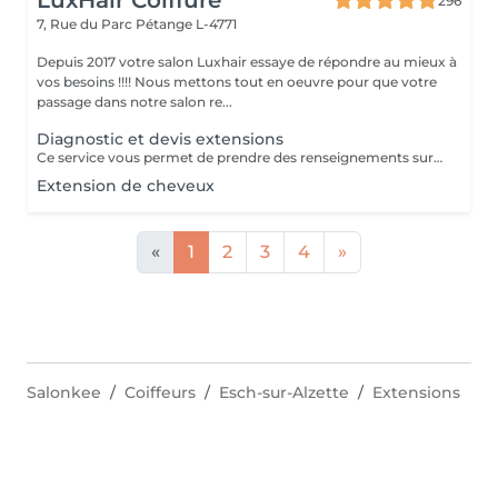
LuxHair Coiffure
296
7, Rue du Parc
Pétange L-4771
Depuis 2017 votre salon Luxhair essaye de répondre au mieux à
vos besoins !!!! Nous mettons tout en oeuvre pour que votre
passage dans notre salon re...
Diagnostic et devis extensions
Ce service vous permet de prendre des renseignements sur une pose d'extension de cheveux ( devis,quantité de mèches,temps à prévoir) Le prix de ce service vous sera déduit si vous décidez de réaliser votre pose d'extensions.
Extension de cheveux
«
1
2
3
4
»
Salonkee
Coiffeurs
Esch-sur-Alzette
Extensions