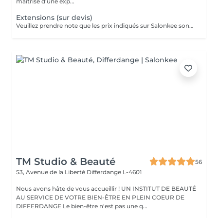
maîtrise d'une exp...
Extensions (sur devis)
Veuillez prendre note que les prix indiqués sur Salonkee sont communiqués à titre informatif et s'entendent de base. Ces derniers sont susceptibles de varier selon le diagnostic réalisé à votre arrivée au salon et l'expertise du professionnel à qui vous confiez votre beauté. Dans tous les cas, un devis précis vous sera proposé et toutes réalisations de prestations seront effectuées avec votre accord. Un grand merci d'avance pour votre compréhension. Au plaisir de vous revoir très vite.
TM Studio & Beauté
56
53, Avenue de la Liberté
Differdange L-4601
Nous avons hâte de vous accueillir ! UN INSTITUT DE BEAUTÉ
AU SERVICE DE VOTRE BIEN-ÊTRE EN PLEIN COEUR DE
DIFFERDANGE Le bien-être n'est pas une q...