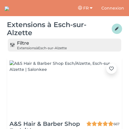
FR
Connexion
Extensions
à
Esch-sur-
Alzette
Filtre
Extensions
à
Esch-sur-Alzette
A&S Hair & Barber Shop
667