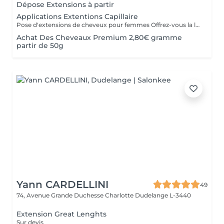
Dépose Extensions à partir
Applications Extentions Capillaire
Pose d'extensions de cheveux pour femmes Offrez-vous la longueur et la densité dont vous avez toujours rêvé grâce à notre expertise en extensions capillaires. Notre protocole complet comprend : La consultation experte : Analyse de vos cheveux et choix de la méthode la plus adaptée. Le diagnostic couleur : Sélection de la nuance parfaite pour une transition invisible. La pose sur-mesure : Fixation précise des mèches en respectant la santé de votre cuir chevelu. La coupe de finition et le coiffage : Dégradé pour fondre les extensions et brushing ou waves pour un mouvement naturel.
Achat Des Cheveaux Premium 2,80€ gramme
partir de 50g
Yann CARDELLINI
49
74, Avenue Grande Duchesse Charlotte
Dudelange L-3440
Extension Great Lenghts
Sur devis