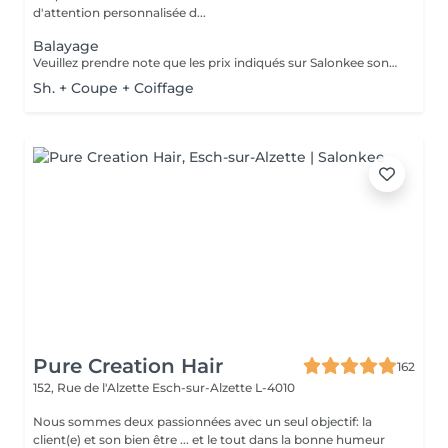
d'attention personnalisée d...
Balayage
Veuillez prendre note que les prix indiqués sur Salonkee sont communiqués à titre informatif et s'entendent de base. Ces derniers sont susceptibles de varier selon le diagnostic réalisé à votre arrivée au salon et l'expertise du professionnel à qui vous confiez votre beauté. Dans tous les cas, un devis précis vous sera proposé et toutes réalisations de prestations seront effectuées avec votre accord. Un grand merci d'avance pour votre compréhension. Au plaisir de vous recevoir très vite.
Sh. + Coupe + Coiffage
Pure Creation Hair
162
152, Rue de l'Alzette
Esch-sur-Alzette L-4010
Nous sommes deux passionnées avec un seul objectif: la
client(e) et son bien être ... et le tout dans la bonne humeur