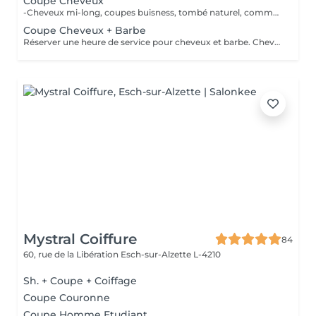
Coupe Cheveux
-Cheveux mi-long, coupes buisness, tombé naturel, communiquez élégance -Cheveux courts, découvrez nos dégradés fait à main -Cheveux long, laissez vous conseillez, le sur mesure vous attend 100% CISEAU
Coupe Cheveux + Barbe
Réserver une heure de service pour cheveux et barbe. Cheveux 100% ciseau, barbe mix ciseaux / tondeuse.
Mystral Coiffure
84
60, rue de la Libération
Esch-sur-Alzette L-4210
Sh. + Coupe + Coiffage
Coupe Couronne
Coupe Homme Etudiant