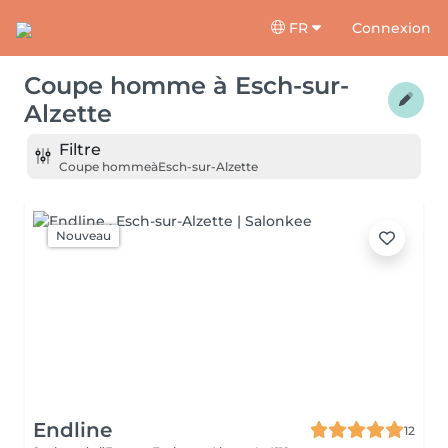
FR
Connexion
Coupe homme
à
Esch-sur-
Alzette
Filtre
Coupe homme
à
Esch-sur-Alzette
Nouveau
Endline
12