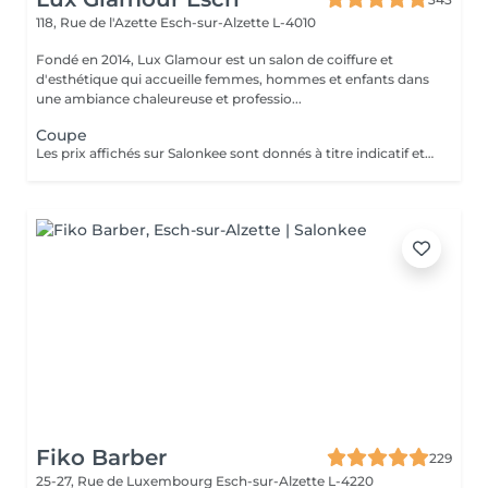
118, Rue de l'Azette
Esch-sur-Alzette L-4010
Fondé en 2014, Lux Glamour est un salon de coiffure et
d'esthétique qui accueille femmes, hommes et enfants dans
une ambiance chaleureuse et professio...
Coupe
Les prix affichés sur Salonkee sont donnés à titre indicatif et correspondent aux tarifs de base. La coupe est une prestation indépendante et n'inclut ni le lavage ni le brushing. Un diagnostic personnalisé sera réalisé lors de votre arrivée afin de vous conseiller au mieux en fonction de vos envies, de votre type de cheveux et du résultat souhaité. Dans tous les cas, un devis détaillé vous sera communiqué avant toute prestation complémentaire, réalisée uniquement avec votre accord.
Fiko Barber
229
25-27, Rue de Luxembourg
Esch-sur-Alzette L-4220