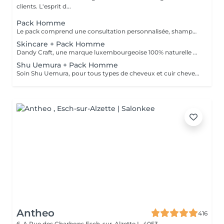
clients. L'esprit d...
Pack Homme
Le pack comprend une consultation personnalisée, shampooing et conditionneur spécifiques STATEMENT, la coupe IGORANCE (finitions sur cheveux secs ) et les produits de styling STATEMENT * Tarifs à titre indicatifs à confirmer après la consultation personnalisée établit auprès de votre coiffeur/stylist/spécialiste * La direction se réserve le droit d’apporter des modifications pour le bon fonctionnement du salon
Skincare + Pack Homme
Dandy Craft, une marque luxembourgeoise 100% naturelle de soins du visage. Soin du visage, nettoyant à base de jus d'aloe vera et de ginseng, exfoliant à la vitamine C, crème hydratante au beurre de karité. + Pack Homme
Shu Uemura + Pack Homme
Soin Shu Uemura, pour tous types de cheveux et cuir chevelu + Pack Homme
Antheo
416
6, A Rue des Charbons
Esch-sur-Alzette L-4053