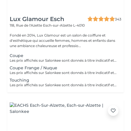
Lux Glamour Esch
343
118, Rue de l'Azette
Esch-sur-Alzette L-4010
Fondé en 2014, Lux Glamour est un salon de coiffure et
d'esthétique qui accueille femmes, hommes et enfants dans
une ambiance chaleureuse et professio...
Coupe
Les prix affichés sur Salonkee sont donnés à titre indicatif et correspondent aux tarifs de base. La coupe est une prestation indépendante et n'inclut ni le lavage ni le brushing. Un diagnostic personnalisé sera réalisé lors de votre arrivée afin de vous conseiller au mieux en fonction de vos envies, de votre type de cheveux et du résultat souhaité. Dans tous les cas, un devis détaillé vous sera communiqué avant toute prestation complémentaire, réalisée uniquement avec votre accord.
Coupe Frange / Nuque
Les prix affichés sur Salonkee sont donnés à titre indicatif et représentent les tarifs de base. Ceux-ci peuvent varier en fonction du diagnostic effectué lors de votre arrivée au salon et de l'expertise du professionnel à qui vous confiez vos soins de beauté. Dans tout les cas, un devis détaillé vous sera proposé et toute prestation sera réalisée avec votre accord.
Touching
Les prix affichés sur Salonkee sont donnés à titre indicatif et représentent les tarifs de base. Ceux-ci peuvent varier en fonction du diagnostic effectué lors de votre arrivée au salon et de l'expertise du professionnel à qui vous confiez vos soins de beauté. Dans tout les cas, un devis détaillé vous sera proposé et toute prestation sera réalisée avec votre accord.