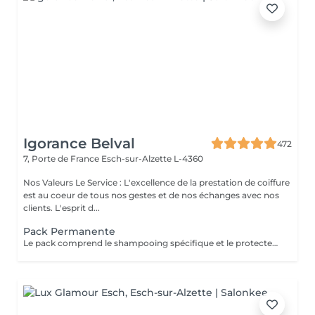
Igorance Belval
472
7, Porte de France
Esch-sur-Alzette L-4360
Nos Valeurs Le Service : L'excellence de la prestation de coiffure
est au coeur de tous nos gestes et de nos échanges avec nos
clients. L'esprit d...
Pack Permanente
Le pack comprend le shampooing spécifique et le protecteur REDKEN , la permanente avec les produits LOREAL PROFESSIONNEL , le conditionneur REDKEN , le séchage et les produits de styling REDKEN Option Coupe : la coupe IGORANCE (finition sur cheveux secs), le séchage et les produits de styling REDKEN. * Tarifs à titre indicatifs à confirmer après la consultation personnalisée établit auprès de votre coiffeur/stylist/spécialiste * La direction se réserve le droit d’apporter des modifications pour le bon fonctionnement du salon