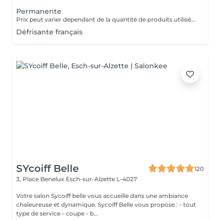
Permanente
Prix peut varier dépendant de la quantité de produits utilisées. Un supplément peux être appliqué selon l epaisseur des cheveux Les prix sont juste pour la premanente sans la coupe ni sechage !!!!
Défrisante français
SYcoiff Belle
120
3, Place Benelux
Esch-sur-Alzette L-4027
Votre salon Sycoiff belle vous accueille dans une ambiance
chaleureuse et dynamique. Sycoiff Belle vous propose : - tout
type de service - coupe - b...