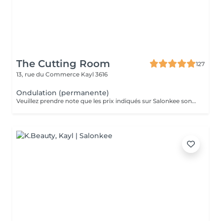
The Cutting Room
127
13, rue du Commerce
Kayl 3616
Ondulation (permanente)
Veuillez prendre note que les prix indiqués sur Salonkee sont communiqués à titre informatif et s'entendent de base. Ces derniers sont susceptibles de varier selon le diagnostic réalisé à votre arrivée au salon et l'expertise du professionnel à qui vous confiez votre beauté. Dans tous les cas, un devis précis vous sera proposé et toutes réalisations de prestations seront effectuées avec votre accord. Un grand merci d'avance pour votre compréhension. Au plaisir de vous recevoir très vite.