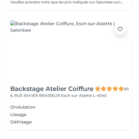
Veuillez prendre note que les prix indiqués sur Salonkee sont communiqués à titre informatif et s'entendent de base. Ces derniers sont susceptibles de varier selon le diagnostic réalisé à votre arrivée au salon et l'expertise du professionnel à qui vous confiez votre beauté. Dans tous les cas, un devis précis vous sera proposé et toutes réalisations de prestations seront effectuées avec votre accord. Un grand merci d'avance pour votre compréhension. Au plaisir de vous recevoir très vite.
Backstage Atelier Coiffure
83
6, RUE XAVIER BRASSEUR
Esch-sur-Alzette L-4040
Ondulation
Lissage
Défrisage