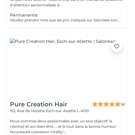
d'attention personnalisée d...
Permanente
Veuillez prendre note que les prix indiqués sur Salonkee sont communiqués à titre informatif et s'entendent de base. Ces derniers sont susceptibles de varier selon le diagnostic réalisé à votre arrivée au salon et l'expertise du professionnel à qui vous confiez votre beauté. Un grand merci d'avance pour votre compréhension. Au plaisir de vous recevoir très vite.
Pure Creation Hair
161
152, Rue de l'Alzette
Esch-sur-Alzette L-4010
Nous sommes deux passionnées avec un seul objectif: la
client(e) et son bien être ... et le tout dans la bonne humeur
Nouveauté coloration Vitality'...