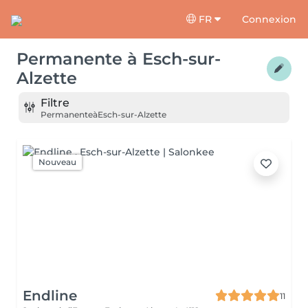
FR
Connexion
Permanente
à
Esch-sur-
Alzette
Filtre
Permanente
à
Esch-sur-Alzette
Nouveau
Endline
11