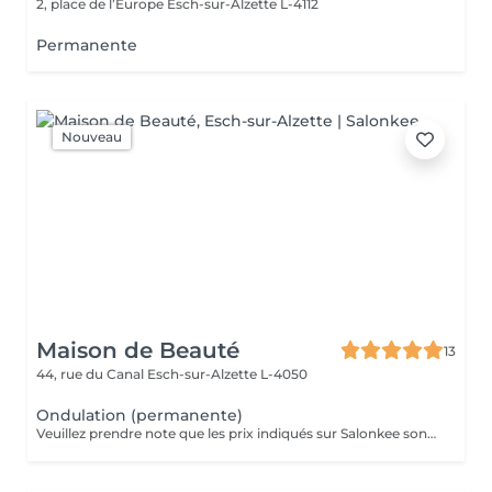
2, place de l’Europe
Esch-sur-Alzette L-4112
Permanente
Nouveau
Maison de Beauté
13
44, rue du Canal
Esch-sur-Alzette L-4050
Ondulation (permanente)
Veuillez prendre note que les prix indiqués sur Salonkee sont communiqués à titre informatif et s'entendent de base. Ces derniers sont susceptibles de varier selon le diagnostic réalisé à votre arrivée au salon et l'expertise du professionnel à qui vous confiez votre beauté. Dans tous les cas, un devis précis vous sera proposé et toutes réalisations de prestations seront effectuées avec votre accord. Un grand merci d'avance pour votre compréhension. Au plaisir de vous recevoir très vite.