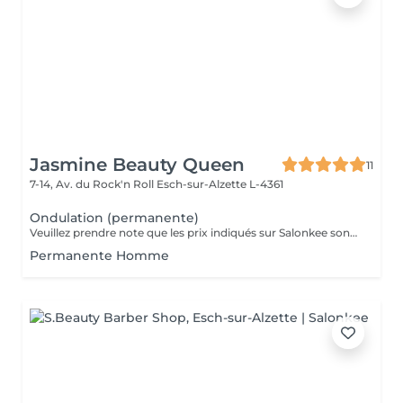
Jasmine Beauty Queen
11
7-14, Av. du Rock'n Roll
Esch-sur-Alzette L-4361
Ondulation (permanente)
Veuillez prendre note que les prix indiqués sur Salonkee sont communiqués à titre informatif et s'entendent de base. Ces derniers sont susceptibles de varier selon le diagnostic réalisé à votre arrivée au salon et l'expertise du professionnel à qui vous confiez votre beauté. Dans tous les cas, un devis précis vous sera proposé et toutes réalisations de prestations seront effectuées avec votre accord. Un grand merci d'avance pour votre compréhension. Au plaisir de vous recevoir très vite.
Permanente Homme