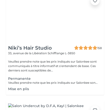
Niki’s Hair Studio
158
33, avenue de la Libération
Schifflange L-3850
Veuillez prendre note que les prix indiqués sur Salonkee sont
communiqués à titre informatif et s'entendent de base. Ces
derniers sont susceptibles de...
Permanente
Veuillez prendre note que les prix indiqués sur Salonkee sont communiqués à titre informatif et s'entendent de base. Ces derniers sont susceptibles de varier selon le diagnostic réalisé à votre arrivée au salon et l'expertise du professionnel à qui vous confiez votre beauté. Dans tous les cas, un devis précis vous sera proposé et toutes réalisations de prestations seront effectuées avec votre accord. Un grand merci d'avance pour votre compréhension. Au plaisir de vous revoir très vite.
Mise en plis