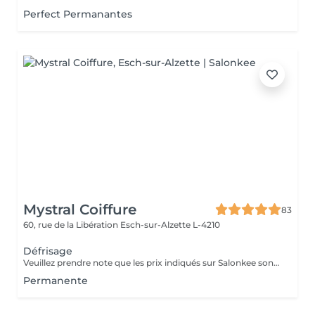
Perfect Permanantes
Mystral Coiffure
83
60, rue de la Libération
Esch-sur-Alzette L-4210
Défrisage
Veuillez prendre note que les prix indiqués sur Salonkee sont communiqués à titre informatif et s'entendent de base. Ces derniers sont susceptibles de varier selon le diagnostic réalisé à votre arrivée au salon et l'expertise du professionnel à qui vous confiez votre beauté. Dans tous les cas, un devis précis vous sera proposé et toutes réalisations de prestations seront effectuées avec votre accord. Un grand merci d'avance pour votre compréhension. Au plaisir de vous recevoir très vite.
Permanente