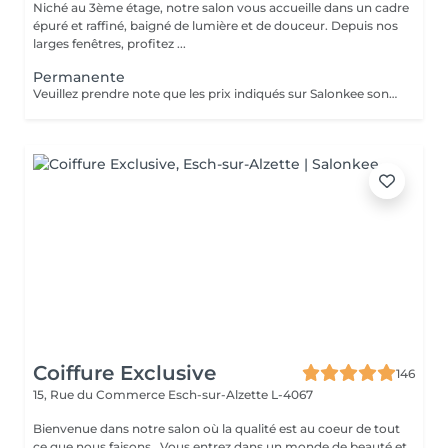
Niché au 3ème étage, notre salon vous accueille dans un cadre
épuré et raffiné, baigné de lumière et de douceur. Depuis nos
larges fenêtres, profitez ...
Permanente
Veuillez prendre note que les prix indiqués sur Salonkee sont communiqués à titre informatif et s'entendent de base. Ces derniers sont susceptibles de varier selon le diagnostic réalisé à votre arrivée au salon et l'expertise du professionnel à qui vous confiez votre beauté. Dans tous les cas, un devis précis vous sera proposé et toutes réalisations de prestations seront effectuées avec votre accord. Un grand merci d'avance pour votre compréhension. Au plaisir de vous recevoir très vite.
Coiffure Exclusive
146
15, Rue du Commerce
Esch-sur-Alzette L-4067
Bienvenue dans notre salon où la qualité est au coeur de tout
ce que nous faisons . Vous entrez dans un monde de beauté et