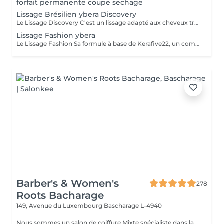
forfait permanente coupe sechage
Lissage Brésilien ybera Discovery
Le Lissage Discovery C'est un lissage adapté aux cheveux très frisés, adapté aux femmes enceintes et enfants. Sa formule contient des cellules souches de pomme suisse aux effets régénérants, assurant un lissage raide et brillant jusqu'à 4 mois. Profitez de cheveux lisses, doux et brillant tout en disant adieu aux frisottis. La gamme d'entretient est inclue dans ces prestations.
Lissage Fashion ybera
Le Lissage Fashion Sa formule à base de Kerafive22, un complexe Ybera Paris unique qui lisse tout en préservant les 22 acides aminés du cheveu. L'acide lactique permet de réduire le volume des cheveux. Les huiles d'Inca ninchi, noix de coco et quinoa, les oméga 3,6 et 9 traitent la fibre capillaire pour un résultat doux et soyeux. Le Fashion fournit une hydratation profonde grâce à l'huile d'Inca, l'huile de coco et la protéine de quinoa. Le lissage dure entre 3 et 5 mois, avec l'utilisation de gamme d'entretien.
Barber's & Women's
278
Roots Bacharage
149, Avenue du Luxembourg
Bascharage L-4940
Nous sommes un salon de coiffure Mixte spécialiste dans la