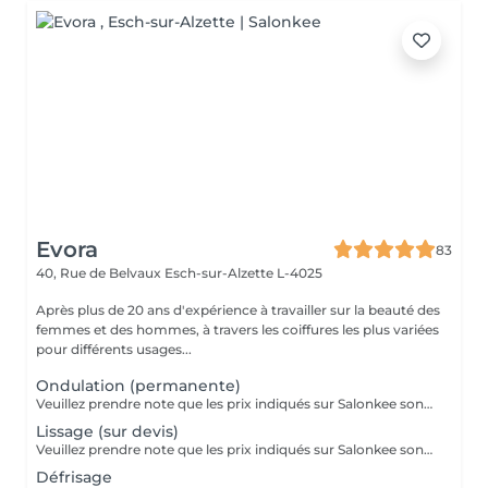
Evora
83
40, Rue de Belvaux
Esch-sur-Alzette L-4025
Après plus de 20 ans d'expérience à travailler sur la beauté des
femmes et des hommes, à travers les coiffures les plus variées
pour différents usages...
Ondulation (permanente)
Veuillez prendre note que les prix indiqués sur Salonkee sont communiqués à titre informatif et s'entendent de base. Ces derniers sont susceptibles de varier selon le diagnostic réalisé à votre arrivée au salon et l'expertise du professionnel à qui vous confiez votre beauté. Dans tous les cas, un devis précis vous sera proposé et toutes réalisations de prestations seront effectuées avec votre accord. Un grand merci d'avance pour votre compréhension. Au plaisir de vous recevoir très vite.
Lissage (sur devis)
Veuillez prendre note que les prix indiqués sur Salonkee sont communiqués à titre informatif et s'entendent de base. Ces derniers sont susceptibles de varier selon le diagnostic réalisé à votre arrivée au salon et l'expertise du professionnel à qui vous confiez votre beauté. Dans tous les cas, un devis précis vous sera proposé et toutes réalisations de prestations seront effectuées avec votre accord. Un grand merci d'avance pour votre compréhension. Au plaisir de vous recevoir très vite.
Défrisage