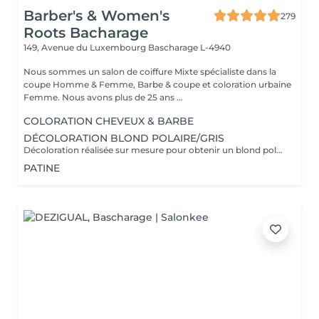
Barber's & Women's
279
Roots Bacharage
149, Avenue du Luxembourg
Bascharage L-4940
Nous sommes un salon de coiffure Mixte spécialiste dans la
coupe Homme & Femme, Barbe & coupe et coloration urbaine
Femme. Nous avons plus de 25 ans ...
COLORATION CHEVEUX & BARBE
DÉCOLORATION BLOND POLAIRE/GRIS
Décoloration réalisée sur mesure pour obtenir un blond polaire ,gris ou toute autre nuance claire . la prestation est adaptée à l'état et à la nature de vos cheveux afin de préserver leur qualité. Un devis personnalisé sera établi avant toute prestation , le tarif pouvant varier selon la longueur des cheveux ,l'épaisseur et le travail a réaliser .
PATINE