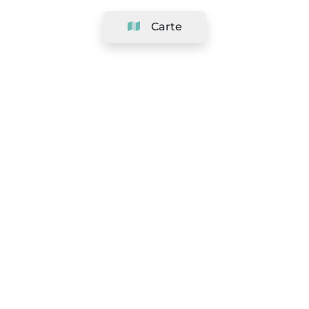
Carte
Société
Support
Équipe
&
Carrières
Référencer votre salon
Légal
Exercer le droit de rétractation
Conditions Générales
Politique de protection des données