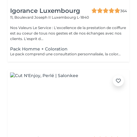
Igorance Luxembourg
364
11, Boulevard Joseph II
Luxembourg L-1840
Nos Valeurs Le Service : L'excellence de la prestation de coiffure
est au coeur de tous nos gestes et de nos échanges avec nos
clients. L'esprit d...
Pack Homme + Coloration
Le pack comprend une consultation personnalisée, la coloration avec les produits LOREAL PROFESSIONNEL , shampooing et conditionneur spécifiques REDKEN , la coupe IGORANCE ( finitions sur cheveux secs) , les produits de styling REDKEN * Tarifs à titre indicatifs à confirmer après la consultation personnalisée établit auprès de votre coiffeur/stylist/spécialiste * La direction se réserve le droit d’apporter des modifications pour le bon fonctionnement du salon