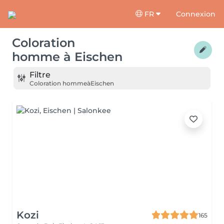
FR
Connexion
Coloration
homme
à
Eischen
Filtre
Coloration homme
à
Eischen
Kozi
165