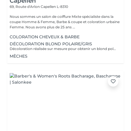
Capellen
69, Route d'Arlon
Capellen L-8310
Nous sommes un salon de coiffure Mixte spécialiste dans la
coupe Homme & Femme, Barbe & coupe et coloration urbaine
Femme. Nous avons plus de 25 ans ...
COLORATION CHEVEUX & BARBE
DÉCOLORATION BLOND POLAIRE/GRIS
Décoloration réalisée sur mesure pour obtenir un blond polaire ,gris ou toute autre nuance claire . la prestation est adaptée à l'état et à la nature de vos cheveux afin de préserver leur qualité. Un devis personnalisé sera établi avant toute prestation , le tarif pouvant varier selon la longueur des cheveux ,l'épaisseur et le travail a réaliser .
MÈCHES