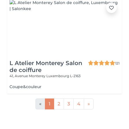
L Atelier Monterey Salon
121
de coiffure
41, Avenue Monterey
Luxembourg L-2163
Coupe&couleur
«
1
2
3
4
»