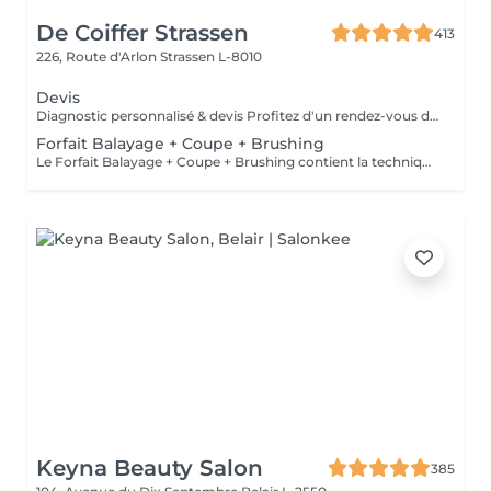
De Coiffer Strassen
413
226, Route d'Arlon
Strassen L-8010
Devis
Diagnostic personnalisé & devis Profitez d'un rendez-vous dédié pour échanger sur votre projet, recevoir des conseils personnalisés et obtenir un devis sur mesure. Le montant du rendez-vous sera déduit lors de la réalisation de votre prestation.
Forfait Balayage + Coupe + Brushing
Le Forfait Balayage + Coupe + Brushing contient la technique Balayage, un coulage (pour donner le bon reflet au Balayage), Olaplex, une Coupe et un Brushing. Dépendant de la quantité de produit utilisée ou de la longueur des cheveux, le prix peut varier. En cas de questions veuillez appeler au +352 26 35 02 89.
Keyna Beauty Salon
385