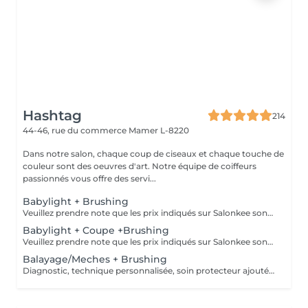
Hashtag
214
44-46, rue du commerce
Mamer L-8220
Dans notre salon, chaque coup de ciseaux et chaque touche de
couleur sont des oeuvres d'art. Notre équipe de coiffeurs
passionnés vous offre des servi...
Babylight + Brushing
Veuillez prendre note que les prix indiqués sur Salonkee sont communiqués à titre informatif et s'entendent de base. Ces derniers sont susceptibles de varier selon le diagnostic réalisé à votre arrivée au salon et l'expertise du professionnel à qui vous confiez votre beauté. Dans tous les cas, un devis précis vous sera proposé et toutes réalisations de prestations seront effectuées avec votre accord. Un grand merci d'avance pour votre compréhension. Au plaisir de vous recevoir très vite.
Babylight + Coupe +Brushing
Veuillez prendre note que les prix indiqués sur Salonkee sont communiqués à titre informatif et s'entendent de base. Ces derniers sont susceptibles de varier selon le diagnostic réalisé à votre arrivée au salon et l'expertise du professionnel à qui vous confiez votre beauté. Dans tous les cas, un devis précis vous sera proposé et toutes réalisations de prestations seront effectuées avec votre accord. Un grand merci d'avance pour votre compréhension. Au plaisir de vous recevoir très vite.
Balayage/Meches + Brushing
Diagnostic, technique personnalisée, soin protecteur ajouté au mélange, sh, patine, soin, coiffage et produits coiffants inclus Veuillez prendre note que les prix indiqués sur Salonkee sont communiqués à titre informatif et s'entendent de base. Ces derniers sont susceptibles de varier selon le diagnostic réalisé à votre arrivée au salon et l'expertise du professionnel à qui vous confiez votre beauté. Dans tous les cas, un devis précis vous sera proposé et toutes réalisations de prestations seront effectuées avec votre accord. Un grand merci d'avance pour votre compréhension. Au plaisir de vous recevoir très vite.