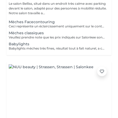
Le salon Belliss, situé dans un endroit très calme avec parking
devant le salon, adapté pour des personnes à mobilité réduite.
Notre salon travaille a...
Mèches Facecontouring
Ceci représente un éclaircissement uniquement sur le contour du visage. Si nécessaire, le gloss ou la patine doit être ajouté!
Mèches classiques
Veuillez prendre note que les prix indiqués sur Salonkee sont communiqués à titre informatif et s'entendent de base. Ces derniers sont susceptibles de varier selon le diagnostic réalisé à votre arrivée au salon et l'expertise du professionnel à qui vous confiez votre beauté. Dans tous les cas, un devis précis vous sera proposé et toutes réalisations de prestations seront effectuées avec votre accord. Un grand merci d'avance pour votre compréhension. Au plaisir de vous recevoir très vite.
Babylights
Babylights mèches très fines, résultat tout à fait naturel, a cela faut encore ajouter la patine, le traitement et le brushing.