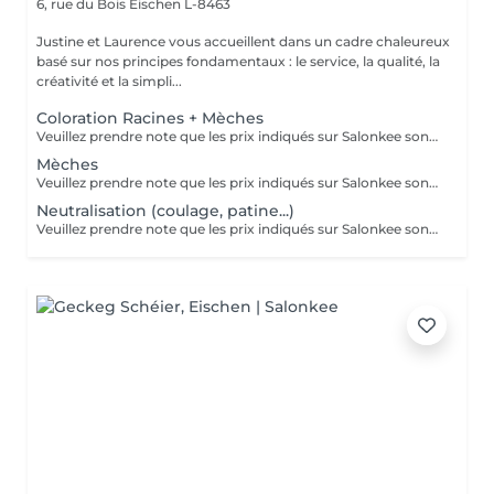
6, rue du Bois
Eischen L-8463
Justine et Laurence vous accueillent dans un cadre chaleureux
basé sur nos principes fondamentaux : le service, la qualité, la
créativité et la simpli...
Coloration Racines + Mèches
Veuillez prendre note que les prix indiqués sur Salonkee sont communiqués à titre informatif et s'entendent de base. Ces derniers sont susceptibles de varier selon le diagnostic réalisé à votre arrivée au salon et l'expertise du professionnel à qui vous confiez votre beauté. Dans tous les cas, un devis précis vous sera proposé et toutes réalisations de prestations seront effectuées avec votre accord. Un grand merci d'avance pour votre compréhension. Au plaisir de vous recevoir très vite.
Mèches
Veuillez prendre note que les prix indiqués sur Salonkee sont communiqués à titre informatif et s'entendent de base. Ces derniers sont susceptibles de varier selon le diagnostic réalisé à votre arrivée au salon et l'expertise du professionnel à qui vous confiez votre beauté. Dans tous les cas, un devis précis vous sera proposé et toutes réalisations de prestations seront effectuées avec votre accord. Un grand merci d'avance pour votre compréhension. Au plaisir de vous recevoir très vite.
Neutralisation (coulage, patine...)
Veuillez prendre note que les prix indiqués sur Salonkee sont communiqués à titre informatif et s'entendent de base. Ces derniers sont susceptibles de varier selon le diagnostic réalisé à votre arrivée au salon et l'expertise du professionnel à qui vous confiez votre beauté. Dans tous les cas, un devis précis vous sera proposé et toutes réalisations de prestations seront effectuées avec votre accord. Un grand merci d'avance pour votre compréhension. Au plaisir de vous recevoir très vite.