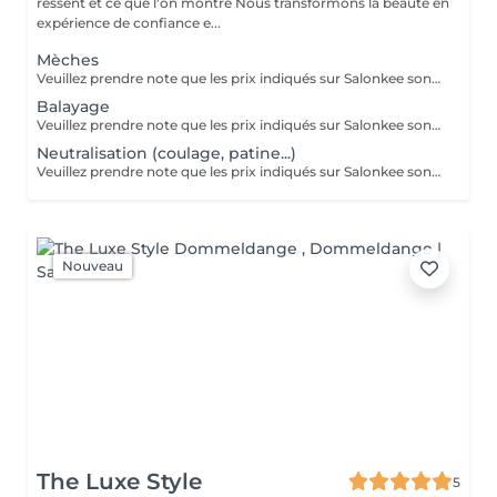
ressent et ce que l'on montre Nous transformons la beauté en
expérience de confiance e...
Mèches
Veuillez prendre note que les prix indiqués sur Salonkee sont communiqués à titre informatif et s'entendent de base. Ces derniers sont susceptibles de varier selon le diagnostic réalisé à votre arrivée au salon et l'expertise du professionnel à qui vous confiez votre beauté. Dans tous les cas, un devis précis vous sera proposé et toutes réalisations de prestations seront effectuées avec votre accord. Un grand merci d'avance pour votre compréhension. Au plaisir de vous recevoir très vite.
Balayage
Veuillez prendre note que les prix indiqués sur Salonkee sont communiqués à titre informatif et s'entendent de base. Ces derniers sont susceptibles de varier selon le diagnostic réalisé à votre arrivée au salon et l'expertise du professionnel à qui vous confiez votre beauté. Dans tous les cas, un devis précis vous sera proposé et toutes réalisations de prestations seront effectuées avec votre accord. Un grand merci d'avance pour votre compréhension. Au plaisir de vous recevoir très vite.
Neutralisation (coulage, patine...)
Veuillez prendre note que les prix indiqués sur Salonkee sont communiqués à titre informatif et s'entendent de base. Ces derniers sont susceptibles de varier selon le diagnostic réalisé à votre arrivée au salon et l'expertise du professionnel à qui vous confiez votre beauté. Dans tous les cas, un devis précis vous sera proposé et toutes réalisations de prestations seront effectuées avec votre accord. Un grand merci d'avance pour votre compréhension. Au plaisir de vous recevoir très vite.
Nouveau
The Luxe Style
5