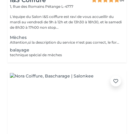
I&S Coiffure
64
1, Rue des Romains
Pétange L-4777
L'équipe du Salon I&S coiffure est ravi de vous accueillir du
mardi au vendredi de 9h à 12h et de 13h30 à 18h30, et le samedi
de 8h30 à 17h00 non stop...
Mèches
Attention,si la description du service n'est pas correct, le forfait pourra ne pas être exécutée en entier,néanmoins la meilleure solution sera adaptée, ainsi que la différence de prix appliquée sur place. Le prix sera adaptée en supplément - à la difficulté - au supplément de produits - d'autres nécessaires techniques
balayage
technique spécial de mèches