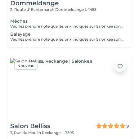
Dommeldange
2, Route d' Echternarch
Dommeldange L-1453
Mèches
Veuillez prendre note que les prix indiqués sur Salonkee sont communiqués à titre informatif et s'entendent de base. Ces derniers sont susceptibles de varier selon le diagnostic réalisé à votre arrivée au salon et l'expertise du professionnel à qui vous confiez votre beauté. Dans tous les cas, un devis précis vous sera proposé et toutes réalisations de prestations seront effectuées avec votre accord. Un grand merci d'avance pour votre compréhension. Au plaisir de vous recevoir très vite.
Balayage
Veuillez prendre note que les prix indiqués sur Salonkee sont communiqués à titre informatif et s'entendent de base. Ces derniers sont susceptibles de varier selon le diagnostic réalisé à votre arrivée au salon et l'expertise du professionnel à qui vous confiez votre beauté. Dans tous les cas, un devis précis vous sera proposé et toutes réalisations de prestations seront effectuées avec votre accord. Un grand merci d'avance pour votre compréhension. Au plaisir de vous recevoir très vite.
Nouveau
Salon Belliss
19
7, Rue du Moulin
Reckange L-7595