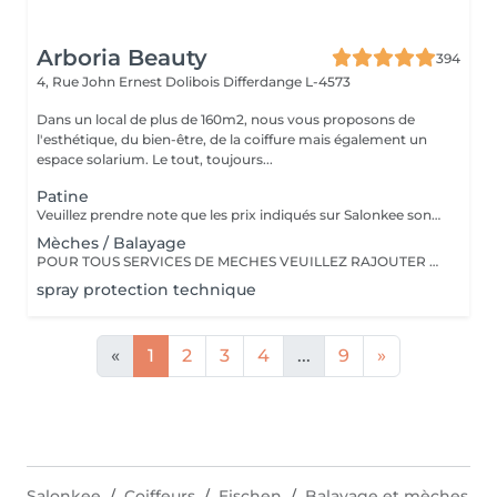
Arboria Beauty
394
4, Rue John Ernest Dolibois
Differdange L-4573
Dans un local de plus de 160m2, nous vous proposons de
l'esthétique, du bien-être, de la coiffure mais également un
espace solarium. Le tout, toujours...
Patine
Veuillez prendre note que les prix indiqués sur Salonkee sont communiqués à titre informatif et s'entendent de base. Ces derniers sont susceptibles de varier selon le diagnostic réalisé à votre arrivée au salon et l'expertise du professionnel à qui vous confiez votre beauté. Dans tous les cas, un devis précis vous sera proposé et toutes réalisations de prestations seront effectuées avec votre accord. Un grand merci d'avance pour votre compréhension. Au plaisir de vous recevoir très vite.
Mèches / Balayage
POUR TOUS SERVICES DE MECHES VEUILLEZ RAJOUTER UN SERVICE PATINE DANS VOTRE PRISE DE RENDEZ-VOUS Les prix indiqués sur Salonkee sont communiqués à titre informatif et s'entendent de base. Ces derniers sont susceptibles de varier selon le diagnostic réalisé à votre arrivée au salon et l'expertise du professionnel à qui vous confiez votre beauté. Dans tous les cas, un devis précis vous sera proposé et toutes réalisations de prestations seront effectuées avec votre accord. Un grand merci d'avance pour votre compréhension. Au plaisir de vous recevoir très vite.
spray protection technique
«
1
2
3
4
...
9
»
Salonkee
Coiffeurs
Eischen
Balayage et mèches