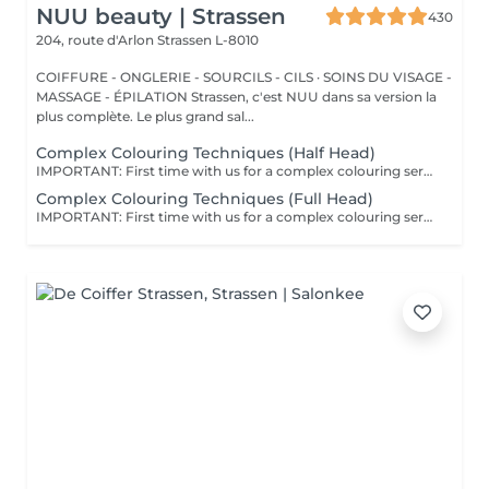
NUU beauty | Strassen
430
204, route d'Arlon
Strassen L-8010
COIFFURE - ONGLERIE - SOURCILS - CILS · SOINS DU VISAGE -
MASSAGE - ÉPILATION Strassen, c'est NUU dans sa version la
plus complète. Le plus grand sal...
Complex Colouring Techniques (Half Head)
IMPORTANT: First time with us for a complex colouring service? We kindly recommend booking a consultation first, so we can assess your hair condition, discuss your colour goals, and create the best plan for your desired result. Complex Colouring Techniques These are advanced methods like Air Touch, Balayage, Highlights, Mesh, and Shatush that create multi-dimensional, natural-looking colour with soft transitions. Perfect if you want low-maintenance highlights that blend seamlessly and grow out gracefully without harsh lines. Your stylist will recommend the best one during the consultation based on your hair and desired result. All our colouring services use La Biosthétique products. La Biosthétique uses up to 90% of natural ingredients; it prioritises complete 360-degree care, with scalp health at the foundation of beautiful hair. We use Dyson Pro tools that protect your hair from excessive heat and deliver a sleek, polished finish. All brushes are sanitised with Sibel equipment, which effectively removes hair, product buildup, and impurities while reducing bacteria on the brush surface to maintain high hygiene standards for every client. For a more defined final look, a haircut can be added as an add-on. Simple, Moderate, Complex This grading reflects your hair's individual characteristics, such as texture, density, and length and is assessed by your hairdresser at the start of your visit. Not sure which to choose? We recommend booking Complex. The price will be adjusted after your consultation. Note: This is not related to the difficulty of service or timing.
Complex Colouring Techniques (Full Head)
IMPORTANT: First time with us for a complex colouring service? We kindly recommend booking a consultation first, so we can assess your hair condition, discuss your colour goals, and create the best plan for your desired result. Complex Colouring Techniques These are advanced methods like Air Touch, Balayage, Highlights, Mesh, and Shatush that create multi-dimensional, natural-looking colour with soft transitions. Perfect if you want low-maintenance highlights that blend seamlessly and grow out gracefully without harsh lines. Your stylist will recommend the best one during the consultation based on your hair and desired result. All our colouring services use La Biosthétique products. La Biosthétique uses up to 90% of natural ingredients; it prioritises complete 360-degree care, with scalp health at the foundation of beautiful hair. We use Dyson Pro tools that protect your hair from excessive heat and deliver a sleek, polished finish. All brushes are sanitised with Sibel equipment, which effectively removes hair, product buildup, and impurities while reducing bacteria on the brush surface to maintain high hygiene standards for every client. For a more defined final look, a haircut can be added as an add-on. Simple, Moderate, Complex This grading reflects your hair's individual characteristics, such as texture, density, and length and is assessed by your hairdresser at the start of your visit. Not sure which to choose? We recommend booking Complex. The price will be adjusted after your consultation. Note: This is not related to the difficulty of service or timing.