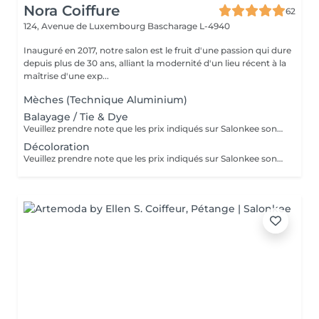
Nora Coiffure
62
124, Avenue de Luxembourg
Bascharage L-4940
Inauguré en 2017, notre salon est le fruit d'une passion qui dure
depuis plus de 30 ans, alliant la modernité d'un lieu récent à la
maîtrise d'une exp...
Mèches (Technique Aluminium)
Balayage / Tie & Dye
Veuillez prendre note que les prix indiqués sur Salonkee sont communiqués à titre informatif et s'entendent de base. Ces derniers sont susceptibles de varier selon le diagnostic réalisé à votre arrivée au salon et l'expertise du professionnel à qui vous confiez votre beauté. Dans tous les cas, un devis précis vous sera proposé et toutes réalisations de prestations seront effectuées avec votre accord. Un grand merci d'avance pour votre compréhension. Au plaisir de vous revoir très vite.
Décoloration
Veuillez prendre note que les prix indiqués sur Salonkee sont communiqués à titre informatif et s'entendent de base. Ces derniers sont susceptibles de varier selon le diagnostic réalisé à votre arrivée au salon et l'expertise du professionnel à qui vous confiez votre beauté. Dans tous les cas, un devis précis vous sera proposé et toutes réalisations de prestations seront effectuées avec votre accord. Un grand merci d'avance pour votre compréhension. Au plaisir de vous revoir très vite.