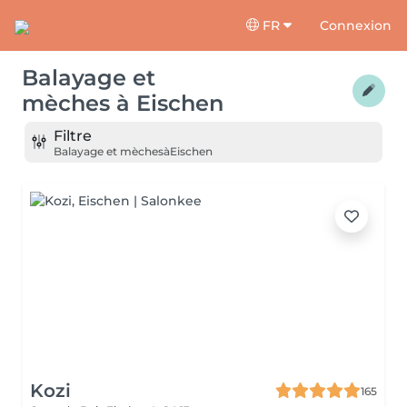
FR
Connexion
Balayage et
mèches
à
Eischen
Filtre
Balayage et mèches
à
Eischen
Kozi
165