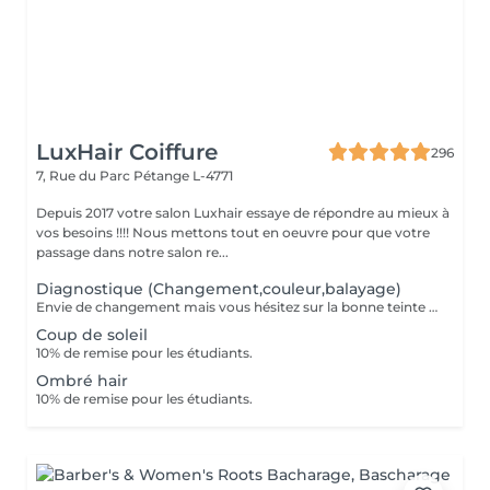
LuxHair Coiffure
296
7, Rue du Parc
Pétange L-4771
Depuis 2017 votre salon Luxhair essaye de répondre au mieux à
vos besoins !!!! Nous mettons tout en oeuvre pour que votre
passage dans notre salon re...
Diagnostique (Changement,couleur,balayage)
Envie de changement mais vous hésitez sur la bonne teinte ou la bonne technique ? Le diagnostic couleur est là pour ça Lors de ce rendez-vous, nous prenons le temps d'analyser : Votre base naturelle L'état et l'historique de vos cheveux Vos envies (luminosité, reflets, intensité, entretien, etc.) Ensemble, nous définissons la technique la plus adaptée : balayage, patine, coloration complète ou transformation plus audacieuse. Le montant du diagnostic est entièrement déduit le jour de la prestation, si vous décidez de réaliser votre changement avec nous. Parce qu'un résultat sublime commence toujours par un diagnostic sur mesure.
Coup de soleil
10% de remise pour les étudiants.
Ombré hair
10% de remise pour les étudiants.