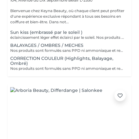
104, Avenue du Dix Septembre
Belair L-2550
Bienvenue chez Keyna Beauty, où chaque client peut profiter
d'une expérience exclusive répondant à tous ses besoins en
coiffure et bien-être. Dans not...
Sun kiss (embrassé par le soleil )
éclaircissement léger effet éclairci par le soleil. Nos produits sont formulés sans PPD ni ammoniaque et renferment des ingrédients d'origine naturelle comme l'aloe vera, le miel, le beurre de karité et la grenade. VEUILLEZ SÉLECTIONNER LE COIFFAGE PAR LA SUITE DE VOTRE RÉSERVATION SVP
BALAYAGES / OMBRES / MECHES
Nos produits sont formulés sans PPD ni ammoniaque et renferment des ingrédients d'origine naturelle comme l'aloe vera, le miel, le beurre de karité et la grenade. VEUILLEZ SÉLECTIONNER LE COIFFAGE PAR LA SUITE DE VOTRE RÉSERVATION SVP
CORRECTION COULEUR (Highlights, Balayage,
Ombré)
Nos produits sont formulés sans PPD ni ammoniaque et renferment des ingrédients d'origine naturelle comme l'aloe vera, le miel, le beurre de karité et la grenade. VEUILLEZ SÉLECTIONNER LE COIFFAGE PAR LA SUITE DE VOTRE RÉSERVATION SVP