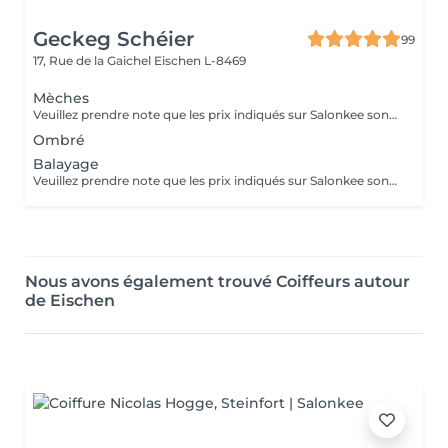
Geckeg Schéier
99
17, Rue de la Gaichel
Eischen L-8469
Mèches
Veuillez prendre note que les prix indiqués sur Salonkee sont communiqués à titre informatif et s'entendent de base. Ces derniers sont susceptibles de varier selon le diagnostic réalisé à votre arrivée au salon et l'expertise du professionnel à qui vous confiez votre beauté. Dans tous les cas, un devis précis vous sera proposé et toutes réalisations de prestations seront effectuées avec votre accord. Un grand merci d'avance pour votre compréhension. Au plaisir de vous recevoir très vite.
Ombré
Balayage
Veuillez prendre note que les prix indiqués sur Salonkee sont communiqués à titre informatif et s'entendent de base. Ces derniers sont susceptibles de varier selon le diagnostic réalisé à votre arrivée au salon et l'expertise du professionnel à qui vous confiez votre beauté. Dans tous les cas, un devis précis vous sera proposé et toutes réalisations de prestations seront effectuées avec votre accord. Un grand merci d'avance pour votre compréhension. Au plaisir de vous recevoir très vite.
Nous avons également trouvé Coiffeurs autour
de Eischen