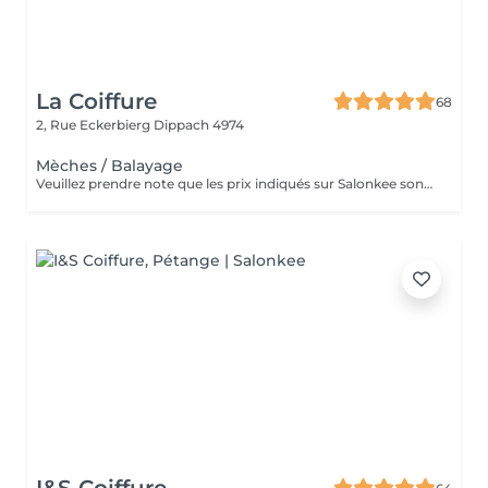
La Coiffure
68
2, Rue Eckerbierg
Dippach 4974
Mèches / Balayage
Veuillez prendre note que les prix indiqués sur Salonkee sont communiqués à titre informatif et s'entendent de base. Ces derniers sont susceptibles de varier selon le diagnostic réalisé à votre arrivée au salon et l'expertise du professionnel à qui vous confiez votre beauté. Dans tous les cas, un devis précis vous sera proposé et toutes réalisations de prestations seront effectuées avec votre accord. Un grand merci d'avance pour votre compréhension. Au plaisir de vous recevoir très vite.