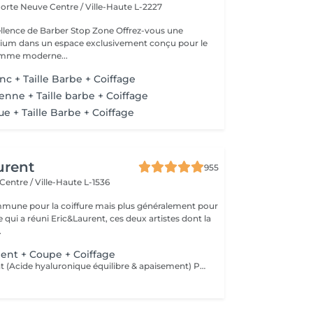
 Porte Neuve
Centre / Ville-Haute L-2227
 de Barber Stop Zone Offrez-vous une
ium dans un espace exclusivement conçu pour le
homme moderne...
c + Taille Barbe + Coiffage
enne + Taille barbe + Coiffage
e + Taille Barbe + Coiffage
urent
955
Centre / Ville-Haute L-1536
mune pour la coiffure mais plus généralement pour
ce qui a réuni Eric&Laurent, ces deux artistes dont la
.
ent + Coupe + Coiffage
SCALP Treatment (Acide hyaluronique équilibre & apaisement) Pour rééquilibrer et purifier le cuir chevelu. Idéal en cas de démangeaisons, pellicules, sécheresse ou excès de sébum. -Apaise le cuir chevelu -Purifie en douceur -Rééquilibre la barrière protectrice naturelle -Favorise un environnement sain pour la pousse