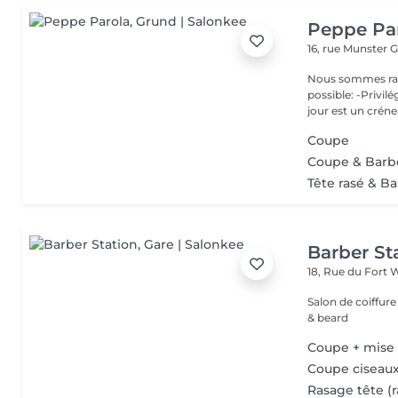
Peppe Pa
16, rue Munster
G
Nous sommes ravis de p
possible: -Privil
jour est un créne
Coupe
Coupe & Barb
Tête rasé & B
Barber St
18, Rue du Fort 
Salon de coiffur
& beard
Coupe + mise
Coupe ciseaux
Rasage tête (r