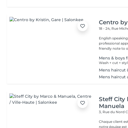
Centro by
18 - 24, Rue Mic
English speaking
professional app
friendly note to o
Mens & boys fr
Wash + cut + sty
Mens haircut 
Mens haircut 
Steff Cit
Manuela
3, Rue du Nord
C
Chaque client es
notre équipe est 