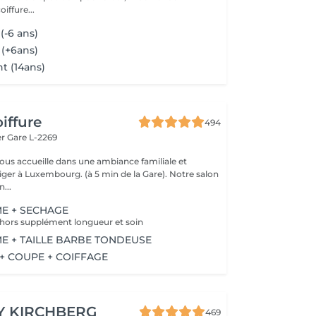
iffure...
(-6 ans)
 (+6ans)
t (14ans)
iffure
494
er
Gare L-2269
vous accueille dans une ambiance familiale et
r à Luxembourg. (à 5 min de la Gare). Notre salon
...
E + SECHAGE
 hors supplément longueur et soin
 + TAILLE BARBE TONDEUSE
+ COUPE + COIFFAGE
Y KIRCHBERG
469