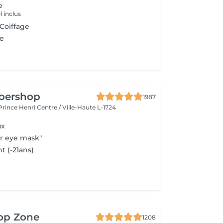
e
 inclus
 Coiffage
e
rbershop
1987
 Prince Henri
Centre / Ville-Haute L-1724
ux
r eye mask"
t (-21ans)
top Zone
1208