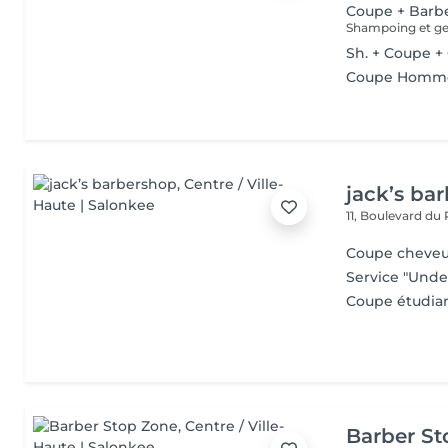
Coupe + Barb
Shampoing et gel
Sh. + Coupe +
Coupe Homm
jack’s ba
11, Boulevard du
Coupe cheve
Service "Unde
Coupe étudian
Barber S