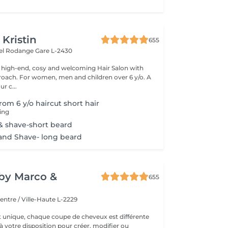
 Kristin
655
hel Rodange
Gare L-2430
 high-end, cosy and welcoming Hair Salon with
roach. For women, men and children over 6 y/o. A
ur c...
om 6 y/o haircut short hair
ling
& shave-short beard
and Shave- long beard
y by Marco &
655
entre / Ville-Haute L-2229
t unique, chaque coupe de cheveux est différente
à votre disposition pour créer, modifier ou