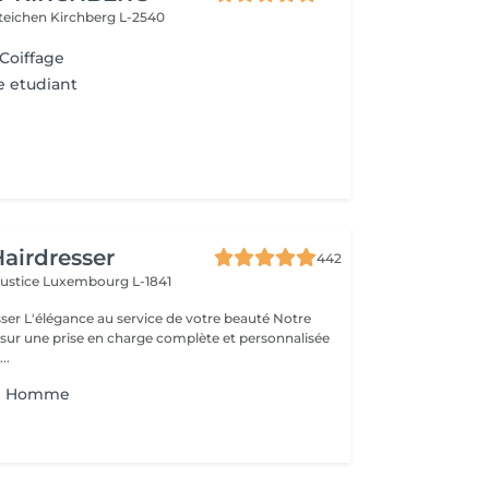
steichen
Kirchberg L-2540
 Coiffage
 etudiant
airdresser
442
Justice
Luxembourg L-1841
beauté Notre
 sur une prise en charge complète et personnalisée
..
e Homme