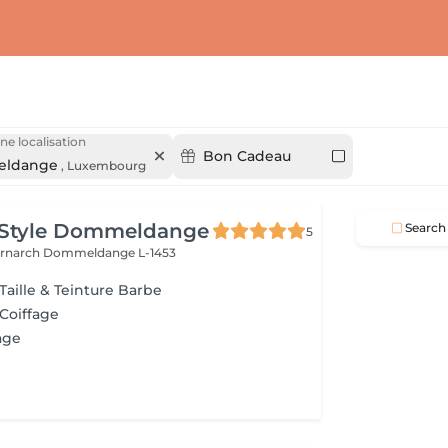
ne localisation
Bon Cadeau
ldange
,
Luxembourg
 Style Dommeldange
Search
5
ernarch
Dommeldange L-1453
Taille & Teinture Barbe
 Coiffage
age