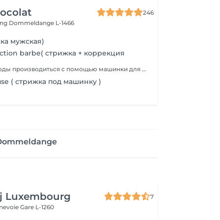
ocolat
246
ing
Dommeldange L-1466
ка мужская)
ection barbe( стрижка + коррекция
Коррекция бороды производиться с помощью машинки для стрижки волос.
se ( стрижка под машинку )
e Dommeldange
aj Luxembourg
7
nnevoie
Gare L-1260