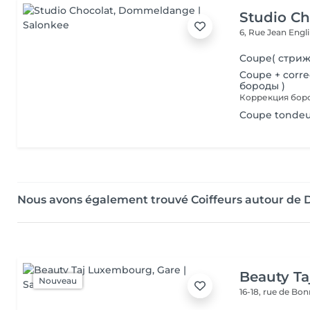
Studio Ch
6, Rue Jean Engl
Coupe( стриж
Coupe + corr
бороды )
Coupe tondeu
Nous avons également trouvé Coiffeurs autour d
Beauty T
Nouveau
16-18, rue de Bo