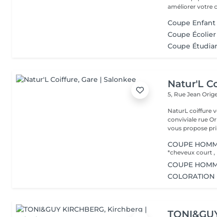
améliorer votre co
Coupe Enfant 
Coupe Écolier
Coupe Étudian
Natur'L Co
5, Rue Jean Orig
NaturL coiffure 
conviviale rue Orige
vous propose prin
COUPE HOMM
*cheveux court ,
COUPE HOMME
COLORATION 
TONI&GU