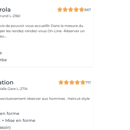
rola
867
rund L-2160
ouvoir vous accueillir Dans la mesure du
égier les rendez-rendez-vous On-Line -Réserver un
au...
e
arbe
ation
717
Walis
Gare L-2714
e exclusivement réserver aux hommes . Haircut style
 en forme
 + Mise en forme
asoir)