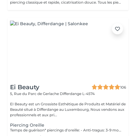
piercing classique et rapide, cicatrisation douce. Tous les piercings sont réalisés dans le respect strict des normes d'hygiène, de sécurité et de la législation luxembourgeoise. Le matériel est stérilisé en autoclave, les gants et instruments sont à usage unique, et les bijoux utilisés sont en titane chirurgical hypoallergénique, conforme aux normes européennes. Chaque prestation comprend : *la désinfection complète de la zone, *la pose professionnelle, *les conseils personnalisés de soins et cicatrisation. Âge minimum Règlement au Luxembourg : Le piercing est autorisé à partir de 16 ans. Entre 16 et 18 ans, le client doit être accompagné d'un parent ou tuteur légal pour signer une autorisation écrite avant la séance. Aucun piercing n'est effectué en dessous de 16 ans, sans exception. Avant la séance : Ne pas consommer d'alcool, de caféine ni de médicaments fluidifiant le sang (aspirine, ibuprofène, etc.) pendant 24 h. Avoir bien mangé et dormi avant la séance. La peau doit être propre, sans maquillage ni crème. Après la séance : Ne pas toucher le piercing avec les mains sales. Nettoyer la zone 2 fois par jour avec une solution saline stérile. Éviter piscine, sauna, mer, maquillage ou parfum pendant 10 à 15 jours. Ne jamais tourner ni retirer le bijou avant la cicatrisation complète. Contre-indications : Grossesse, allaitement, diabète non stabilisé. Maladies de la peau ou infections locales. Traitements anticoagulants, immunosuppresseurs ou antibiotiques en cours. Allergies connues aux métaux.
Ei Beauty
106
5, Rue du Parc de Gerlache
Differdange L-4574
EI Beauty est un Grossiste Esthétique de Produits et Matériel de
Beauté situé à Differdange au Luxembourg, Nous vendons aux
professionnels et aux pri...
Piercing Oreille
Temps de guérison* piercings d'oreille: - Anti-tragus: 3-9 mois - Piercing de conque: 3-9 mois - Daithpiercing: 3-9 mois - Piercing helix: 3-9 mois - Perçage de fumée: 3-9 mois - Piercing douillet: 3-9 mois - Piercing Tragus: 3-9 mois - Piercing du lobe de l'oreille: 4-8 semaines *Notez également qu'il est indispensable de réaliser les soins quotidiennement pour que la cicatrisation se fasse dans les meilleures conditions. *La guérison est différente d'une personne à l'autre **Si vous êtes mineur, l'autorisation parentale est obligatoire. Industriel Piercing - Sous réserve d'évaluation