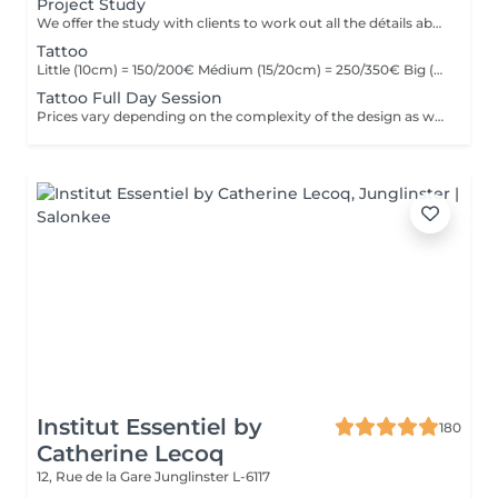
Project Study
We offer the study with clients to work out all the détails about their tattoo.
Tattoo
Little (10cm) = 150/200€ Médium (15/20cm) = 250/350€ Big (25cm/+) = start at 400€ Custom quotes per project! The prices vary depending on the complexity of the design as well as the área to be tattoed!
Tattoo Full Day Session
Prices vary depending on the complexity of the design as well as the área to be tattoed.
Institut Essentiel by
180
Catherine Lecoq
12, Rue de la Gare
Junglinster L-6117