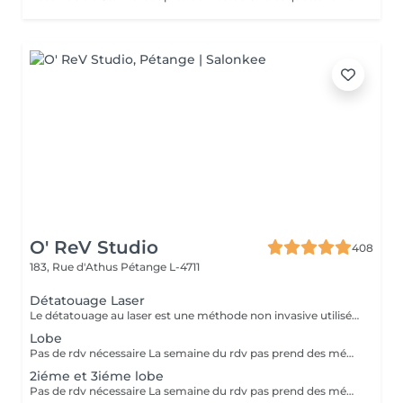
O' ReV Studio
408
183, Rue d'Athus
Pétange L-4711
Détatouage Laser
Le détatouage au laser est une méthode non invasive utilisée pour enlever un tatouage de la peau en utilisant un laser. Ce processus est très populaire, car il permet de supprimer les tatouages de manière efficace tout en minimisant les risques de cicatrices. Le principe repose sur l'utilisation d e faisceaux lumineux qui fragmentent les pigments du tatouage.
Lobe
Pas de rdv nécessaire La semaine du rdv pas prend des médicaments, des anti-inflamatoires, des antibiotiques et de cortisone.
2iéme et 3iéme lobe
Pas de rdv nécessaire La semaine du rdv pas prend des médicaments, des anti-inflamatoires, des antibiotiques et de cortisone.