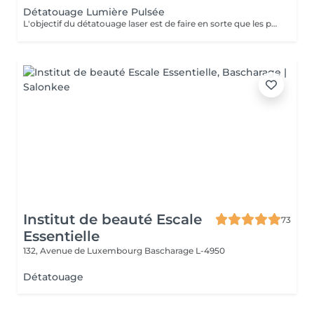
Détatouage Lumière Pulsée
L'objectif du détatouage laser est de faire en sorte que les particules d'encre soient digérables par l'organisme. Ainsi le faisceau d'énergie du laser vise le pigment et permet de le faire éclater. Il va ensuite être éliminé par les globules blancs. La quantité de séances dépendra du type d'encre, de la peau et de la technique utilisée par le professionnel qui a réalisé votre tatouage des sourcils. seulement un mois apres la première séance la praticienne pourra déterminer le numéro de séances nécessaires, dans. certaines cas une seule séance suffit comme dans certains outres nous pouvons besoin de trois ou plus. Les poils peuvent temporairement devenir blancs "en raison de l'élimination des pigments" explique l'experte. Cette décoloration est courante et temporaire (en quelques jours seulement, les sourcils retrouvent leur couleur d'origine).
Institut de beauté Escale
73
Essentielle
132, Avenue de Luxembourg
Bascharage L-4950
Détatouage