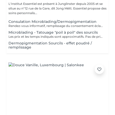
L'Institut Essentiel est présent à Junglinster depuis 2005 et se
situe au n°12 rue de la Gare, dit Jong Mëtt. Essentiel propose des
soins personnalis...
Consulation Microblading/Dermopigmentation
Rendez-vous informatif, remplissage du consentement éclairé pour la réalisation d'un acte de tatouage. Évaluation du tatouage à réaliser, choix de la technique la mieux adaptée. La consultation est considérée comme un acompte si prise de rendez-vous pour le tatouage endéans les 15 jours.
Microblading - Tatouage "poil à poil" des sourcils
Les prix et les temps indiqués sont approximatifs. Pas de prise de rendez-vous sans consultation préalable. Réservable en ligne ou par téléphone.
Dermopigmentation Sourcils - effet poudré /
remplissage