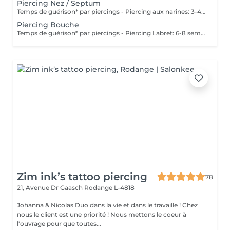
Piercing Nez / Septum
Temps de guérison* par piercings - Piercing aux narines: 3-4 semaines - Piercing septum: 4-8 semaines *Notez également qu'il est indispensable de réaliser les soins quotidiennement pour que la cicatrisation se fasse dans les meilleures conditions. *La guérison est différente d'une personne à l'autre **Si vous êtes mineur, l'autorisation parentale est obligatoire.
Piercing Bouche
Temps de guérison* par piercings - Piercing Labret: 6-8 semaines - Piercing des lèvres / côté: 6-8 semaines - Piercing de la lèvre supérieure: 2-3 mois - Piercing de la langue: 4-8 semaines *Notez également qu'il est indispensable de réaliser les soins quotidiennement pour que la cicatrisation se fasse dans les meilleures conditions. *La guérison est différente d'une personne à l'autre **Si vous êtes mineur, l'autorisation parentale est obligatoire.
Zim ink’s tattoo piercing
78
21, Avenue Dr Gaasch
Rodange L-4818
Johanna & Nicolas Duo dans la vie et dans le travaille ! Chez
nous le client est une priorité ! Nous mettons le coeur à
l'ouvrage pour que toutes...