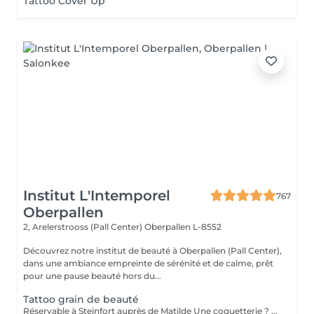
Tattoo Cover Up
Institut L'Intemporel
767
Oberpallen
2, Arelerstrooss (Pall Center)
Oberpallen L-8552
Découvrez notre institut de beauté à Oberpallen (Pall Center),
dans une ambiance empreinte de sérénité et de calme, prêt
pour une pause beauté hors du...
Tattoo grain de beauté
Réservable à Steinfort auprès de Matilde Une coquetterie ? Accentuer un grain de beauté déjà existant ? Une jolie mouche à la Maryline Monroe ? Au choix... Sans douleur, pas de retouche nécessaire ( mais comprise si besoin ), longue durée dans le temps ( jusqu'à 18 mois )