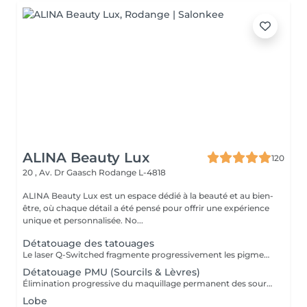
ALINA Beauty Lux
120
20 , Av. Dr Gaasch
Rodange L-4818
ALINA Beauty Lux est un espace dédié à la beauté et au bien-
être, où chaque détail a été pensé pour offrir une expérience
unique et personnalisée. No...
Détatouage des tatouages
Le laser Q-Switched fragmente progressivement les pigments du tatouage afin que l'organisme les élimine naturellement. Tatouages noirs Tatouages rouges Tatouages bleus Certains pigments colorés (selon leur composition) En moyenne 4 à 10 séances, espacées de 6 à 8 semaines, sont nécessaires. À LIRE AVANT VOTRE SÉANCE Évitez toute exposition au soleil et aux UV pendant les 2 semaines avant et après la séance. Informez-nous si vous prenez un traitement photosensibilisant. Traitement contre-indiqué pendant la grossesse. Le traitement ne peut pas être réalisé sur une peau infectée, brûlée ou présentant une plaie. Ne pas appliquer de rétinol, d'acides exfoliants ou de produits irritants sur la zone avant et après le traitement. Respectez un délai minimum de 6 à 8 semaines entre chaque séance.
Détatouage PMU (Sourcils & Lèvres)
Élimination progressive du maquillage permanent des sourcils et des lèvres à l'aide d'un laser Q-Switched. Le nombre de séances dépend de: la couleur du pigment la profondeur d'implantation l'ancienneté du maquillage permanent la réaction individuelle de la peau 17 En moyenne 3 à 8 séances, espacées de 6 à 8 semaines, sont nécessaires. À LIRE AVANT VOTRE SÉANCE Évitez toute exposition au soleil et aux UV pendant les 2 semaines avant et après la séance. Informez-nous si vous prenez un traitement photosensibilisant. Traitement contre-indiqué pendant la grossesse. Le traitement ne peut pas être réalisé sur une peau infectée, brûlée ou présentant une plaie. Ne pas appliquer de rétinol, d'acides exfoliants ou de produits irritants sur la zone avant et après le traitement. Respectez un délai minimum de 6 à 8 semaines entre chaque séance.
Lobe