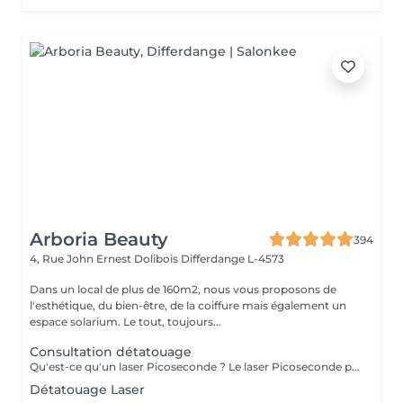
Arboria Beauty
394
4, Rue John Ernest Dolibois
Differdange L-4573
Dans un local de plus de 160m2, nous vous proposons de
l'esthétique, du bien-être, de la coiffure mais également un
espace solarium. Le tout, toujours...
Consultation détatouage
Qu'est-ce qu'un laser Picoseconde ? Le laser Picoseconde permet de délivrer une impulsion lumineuse de l'ordre de 300 picoseconde. Cette brièveté d'impulsion induit une onde de choc capable de fragmenter les pigments du tatouage. Le détatouage était jusqu'à présent réalisé avec des lasers dits «Q Switched» avec une durée d'impulsion de l'ordre de la nanoseconde, beaucoup moins efficace. - Efficace sur les tatouages noirs et de couleurs - Traitement corps, visage et maquillage permanant. - Le détatouage par laser ne laisse pas de cicatrices après le traitement ; - Les séances sont espacées de 30 à 40 jours (au lieu de 2 mois ou plus avec un laser «Q Switched») ; Il est impossible de prédire avec précision le nombre de séances nécessaires. En effet, tout dépend des facteurs sur lesquels nous n'avons aucune information avant de commencer le traitement (qualité et profondeur de l'encre, présence ou non de métaux dans les pigments)
Détatouage Laser