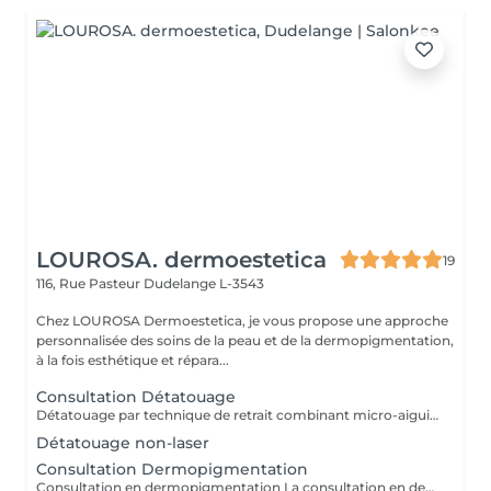
LOUROSA. dermoestetica
19
116, Rue Pasteur
Dudelange L-3543
Chez LOUROSA Dermoestetica, je vous propose une approche
personnalisée des soins de la peau et de la dermopigmentation,
à la fois esthétique et répara...
Consultation Détatouage
Détatouage par technique de retrait combinant micro-aiguilletage et solution spécifique, adaptée aux pigments difficiles à traiter au laser . La consultation est requise.
Détatouage non-laser
Consultation Dermopigmentation
Consultation en dermopigmentation La consultation en dermopigmentation est une étape essentielle avant toute prestation de traitement correctif ou reconstructeur. Elle permet de comprendre vos besoins, d'analyser la peau et de définir un protocole entièrement personnalisé en fonction de la zone à traiter, de votre carnation, de votre morphologie et du résultat souhaité. Ce rendez-vous comprend un échange approfondi sur vos attentes, une analyse précise de la zone concernée ainsi que des conseils professionnels sur la technique et l'approche les plus adaptées à votre situation. C'est également un moment privilégié pour répondre à toutes vos questions et s'assurer de l'absence de contre-indications. Le montant de la consultation est déduit du tarif de la prestation si celle-ci est réalisée dans les 2 mois suivant la consultation. Cette étape est indispensable afin de garantir un traitement sécurisé, cohérent et parfaitement adapté à votre peau et à votre objectif esthétique ou réparateur.