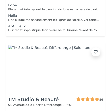
Lobe
Élégant et intemporel, le piercing du lobe est la base de toutes les plus belles compositions. Qu'il s'agisse d'un premier piercing ou d'une nouvelle création, chaque réalisation est effectuée avec précision afin de t'offrir une expérience aussi agréable que soignée. Inclus : Bijou de première pose en titane ASTM F-136 Conseils personnalisés et suivi de cicatrisation + 5€ pour changer la couleur de ton bijou grâce à l'anodisation. Les bijoux de la vitrine sont disponibles en première pause, le prix du bijou est à ajouter à la prestation. Pour toutes demandes d'informations, merci de me contacter. Tout les mineurs doivent être accompagnés d'un tuteur légal ( parents ! ), des justificatifs d'identités seront demandés.
Hélix
L'hélix sublime naturellement les lignes de l'oreille. Véritable incontournable, il apporte une touche contemporaine et raffinée qui s'intègre parfaitement à votre style. Chaque projet est pensé en harmonie avec ton anatomie. Conseils personnalisés et suivi de cicatrisation Inclus : Bijou de première pose en titane ASTM F-136 + 5€ pour changer la couleur de ton bijou grâce à l'anodisation. Les bijoux de la vitrine sont disponibles en première pause, le prix du bijou est à ajouter à la prestation. Pour toutes demandes d'informations, merci de me contacter. Tout les mineurs doivent être accompagnés d'un tuteur légal ( parents ! ), des justificatifs d'identités seront demandés.
Anti Hélix
Discret et sophistiqué, le forward hélix illumine l'avant de l'oreille avec subtilité. Un choix idéal pour une composition délicate et résolument élégante. Conseils personnalisés et suivi de cicatrisation Inclus : Bijou de première pose en titane ASTM F-136 + 5€ pour changer la couleur de ton bijou grâce à l'anodisation. Les bijoux de la vitrine sont disponibles en première pause, le prix du bijou est à ajouter à la prestation. Pour toutes demandes d'informations, merci de me contacter. Tout les mineurs doivent être accompagnés d'un tuteur légal ( parents ! ), des justificatifs d'identités seront demandés.
TM Studio & Beauté
56
53, Avenue de la Liberté
Differdange L-4601