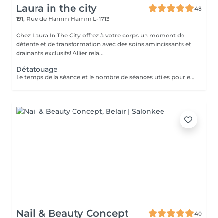
Laura in the city
48
191, Rue de Hamm
Hamm L-1713
Chez Laura In The City offrez à votre corps un moment de
détente et de transformation avec des soins amincissants et
drainants exclusifs! Allier rela...
Détatouage
Le temps de la séance et le nombre de séances utiles pour enlever le tatouage sont variables Le détatouage laser est une technique efficace qui fragmente les pigments d'encre sous la peau à l'aide de faisceaux de lumière, permettant ainsi au système immunitaire de les éliminer progressivement. Le processus nécessite généralement plusieurs séances, et son efficacité dépend de divers facteurs. Comment ça marche ? Le laser cible les particules d'encre et les chauffe pour les fragmenter en morceaux plus petits. Ces fragments sont ensuite naturellement évacués par le corps. Différents types de lasers, tels que le laser Picosure ou le laser Q-Switched, sont utilisés pour traiter efficacement différentes couleurs et profondeurs d'encre. Ce qu'il faut savoir Nombre de séances Le nombre de séances varie considérablement. Un tatouage amateur peut nécessiter 3 à 5 séances, tandis qu'un tatouage professionnel peut en exiger 4 à 12, voire plus, pour une disparition complète. Résultats progressifs L'éclaircissement de l'encre est visible après chaque séance, mais le tatouage complet s'estompe progressivement au fil du temps.
Nail & Beauty Concept
40