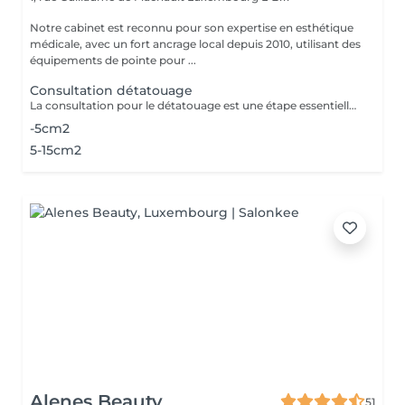
Notre cabinet est reconnu pour son expertise en esthétique
médicale, avec un fort ancrage local depuis 2010, utilisant des
équipements de pointe pour ...
Consultation détatouage
La consultation pour le détatouage est une étape essentielle avant le traitement. Elle permet d'évaluer la taille, les couleurs et la profondeur du tatouage, ainsi que le type de peau du patient. Le professionnel explique le déroulement du traitement, le nombre de séances nécessaires et les éventuels effets secondaires. C'est aussi le moment pour poser toutes vos questions et discuter des attentes en termes de résultats
-5cm2
5-15cm2
Alenes Beauty
51