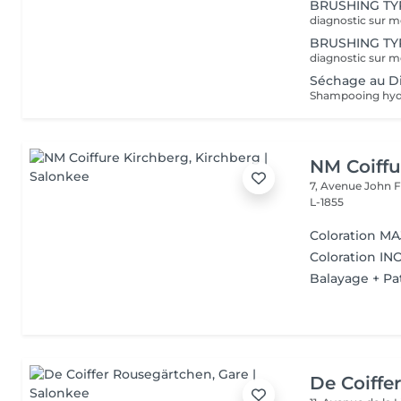
BRUSHING TYP
BRUSHING TYP
Séchage au Di
NM Coiffu
7, Avenue John F
L-1855
Coloration MAJ
Coloration INO
Balayage + Pat
De Coiffe