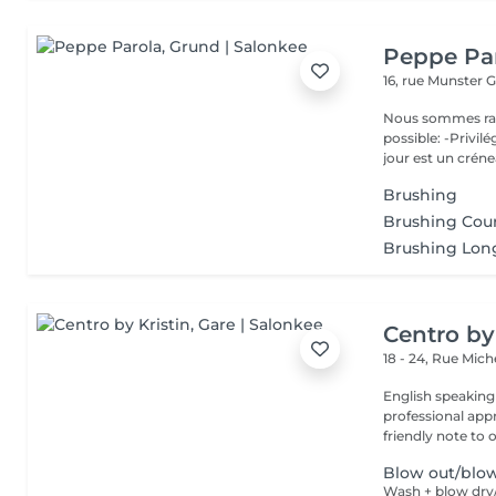
Peppe Pa
16, rue Munster
G
Nous sommes ravis de p
possible: -Privil
jour est un créne
Brushing
Brushing Cour
Brushing Lon
Centro by
18 - 24, Rue Mic
English speaking
professional app
friendly note to o
Blow out/blo
Wash + blow dry/