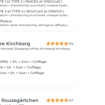
E 1 et TYPE 2 ( RAIDES et ONDULéS )
diagnostic sur mesure + shampooing nourrissant, masque hydratant ,coiffage sérum et fixation finale. Important: cheveux sans tresse ni noeuds à l'arrivée; tout noeuds ou tressage entraîne l'annulation et 50% de la prestation est retenu. Toute arrivée retardée de 15-30 minutes ou plus entraînera l'annulation automatique du rendez-vous.
E 3 et TYPE 4 ( BOUCLéS et CRéPUS )
diagnostic sur mesure + shampooing nourrissant, masque hydratant ,coiffage sérum et fixation finale. Important: cheveux sans tresse ni noeuds à l'arrivée; tout noeuds ou tressage entraîne l'annulation et 50% de la prestation est retenu. Toute arrivée retardée de 15-30 minutes ou plus entraînera l'annulation automatique du rendez-vous.
ffuseur
Shampooing hydratant, après shampooing ,séchage au diffuseur sérum et fixation finale. Important: cheveux sans tresse ni nud à l'arrivée; tout nud ou tressage entraîne l'annulation et 50% de la prestation est retenu. Toute arrivée retardée de 15-30 minutes ou plus entraînera l'annulation automatique du rendez-vous.
re Kirchberg
378
 Kennedy (Shopping Infinity Kirchberg)
Kirchberg
IREL + Sh. + Soin + Coiffage
A + Sh. + Soin + Coiffage
ine + Sh. + Soin + Coiffage
r Rousegärtchen
347