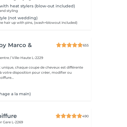
 with heat stylers (blow-out included)
nd styling
tyle (not wedding)
he hair up with pins, (wash+blowout included)
y by Marco &
655
entre / Ville-Haute L-2229
t unique, chaque coupe de cheveux est différente
à votre disposition pour créer, modifier ou
iffure...
hage a la main)
iffure
490
er
Gare L-2269