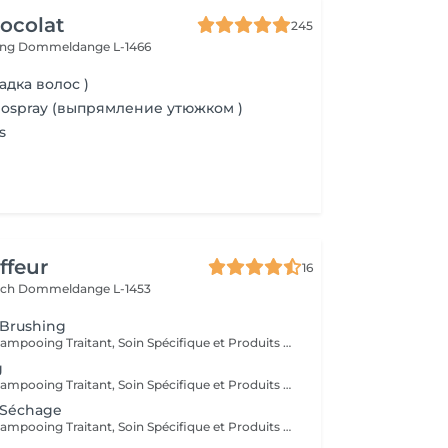
ocolat
245
ing
Dommeldange L-1466
адка волос )
mospray (выпрямление утюжком )
s
ffeur
16
ach
Dommeldange L-1453
 Brushing
Diagnostique, Shampooing Traitant, Soin Spécifique et Produits Coiffants inclus
g
Diagnostique, Shampooing Traitant, Soin Spécifique et Produits Coiffants inclus
 Séchage
Diagnostique, Shampooing Traitant, Soin Spécifique et Produits Coiffants inclus