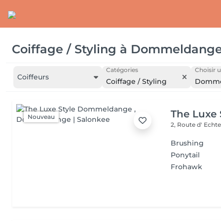
Coiffage / Styling
à
Dommeldang
Catégories
Choisir u
Coiffeurs
Coiffage / Styling
Domme
The Luxe
Nouveau
2, Route d' Echt
Brushing
Ponytail
Frohawk