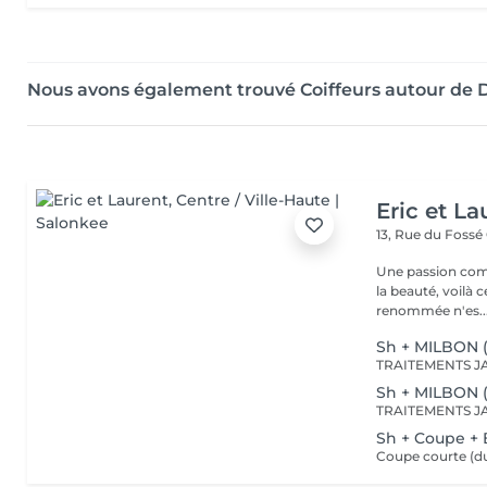
Nous avons également trouvé Coiffeurs autour d
Eric et La
13, Rue du Fossé
Une passion com
la beauté, voilà 
renommée n'es..
Sh + MILBON 
Sh + MILBON 
Sh + Coupe +