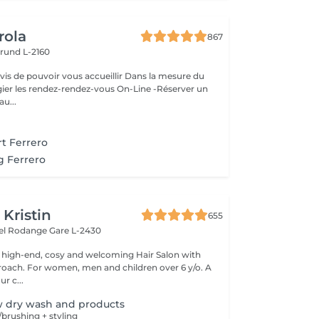
rola
867
rund L-2160
ouvoir vous accueillir Dans la mesure du
égier les rendez-rendez-vous On-Line -Réserver un
au...
t Ferrero
g Ferrero
 Kristin
655
hel Rodange
Gare L-2430
 high-end, cosy and welcoming Hair Salon with
roach. For women, men and children over 6 y/o. A
ur c...
w dry wash and products
brushing + styling