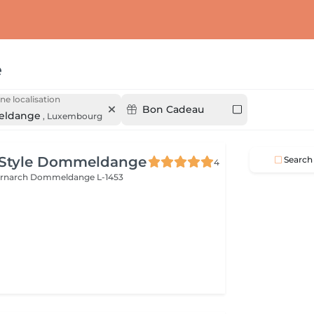
e
ne localisation
Bon Cadeau
ldange
,
Luxembourg
 Style Dommeldange
Search
4
ernarch
Dommeldange L-1453