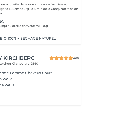
vous accueille dans une ambiance familiale et
r à Luxembourg. (à 5 min de la Gare). Notre salon
...
NG
usqu'au oreille cheveux mi - lo,g
BIO 100% + SECHAGE NATUREL
Y KIRCHBERG
468
steichen
Kirchberg L-2540
 Forme Femme Cheveux Court
n wella
ne wella