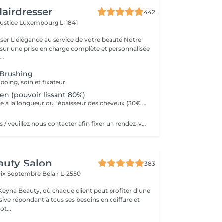
airdresser
442
Justice
Luxembourg L-1841
beauté Notre
 sur une prise en charge complète et personnalisée
..
Brushing
ing, soin et fixateur
ien (pouvoir lissant 80%)
Un supplément lié à la longueur ou l'épaisseur des cheveux (30€ à 500€) pourra s'ajouter au tarif du lissage brésilien. Un diagnostique gratuit sera systématiquement proposé en amont.»
Chignon sur devis / veuillez nous contacter afin fixer un rendez-vous
auty Salon
383
Dix Septembre
Belair L-2550
eyna Beauty, où chaque client peut profiter d'une
sive répondant à tous ses besoins en coiffure et
ot...