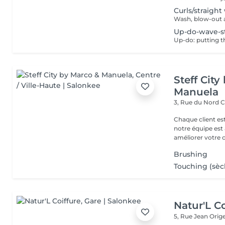
Curls/straight
Wash, blow-out a
Up-do-wave-s
Up-do: putting t
Steff Cit
Manuela
3, Rue du Nord
C
Chaque client es
notre équipe est 
améliorer votre co
Brushing
Touching (sèc
Natur'L Co
5, Rue Jean Orig