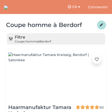
FR
Connexion
Coupe homme
à
Berdorf
Filtre
Coupe homme
à
Berdorf
Haarmanufaktur Tamara
163