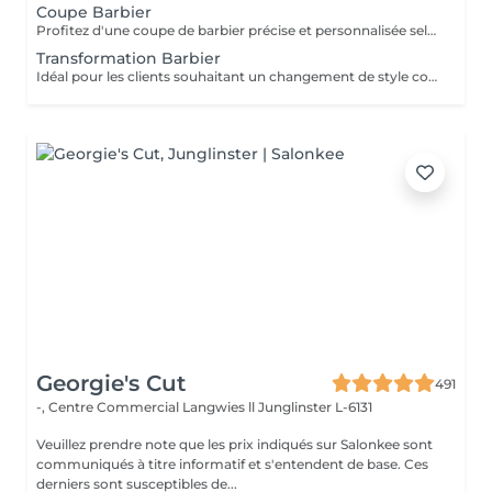
Coupe Barbier
Profitez d'une coupe de barbier précise et personnalisée selon votre style. Des dégradés nets aux coupes classiques, chaque détail est travaillé avec précision pour un résultat propre et élégant. La coupe est finalisée par un styling professionnel afin de garantir une coiffure nette et facile à entretenir.
Transformation Barbier
Idéal pour les clients souhaitant un changement de style complet, notamment lors du passage de cheveux longs à une coupe plus courte et structurée. Votre barbier prendra le temps de vous conseiller afin de créer une coupe adaptée à votre visage et vous guidera sur la manière de coiffer et d'entretenir votre nouveau look au quotidien.
Georgie's Cut
491
-, Centre Commercial Langwies ll
Junglinster L-6131
Veuillez prendre note que les prix indiqués sur Salonkee sont
communiqués à titre informatif et s'entendent de base. Ces
derniers sont susceptibles de...