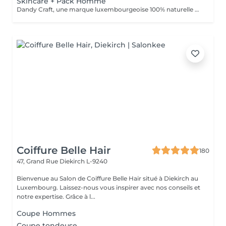
Skincare + Pack Homme
Dandy Craft, une marque luxembourgeoise 100% naturelle de soins du visage. Soin du visage, nettoyant à base de jus d'aloe vera et de ginseng, exfoliant à la vitamine C, crème hydratante au beurre de karité. + Pack Homme
Coiffure Belle Hair
180
47, Grand Rue
Diekirch L-9240
Bienvenue au Salon de Coiffure Belle Hair situé à Diekirch au
Luxembourg. Laissez-nous vous inspirer avec nos conseils et
notre expertise. Grâce à l...
Coupe Hommes
Coupe tondeuse