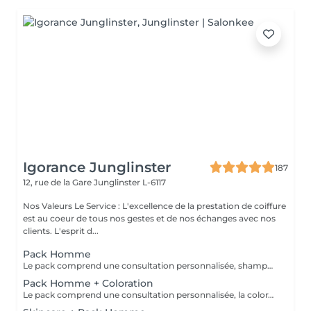
Igorance Junglinster
187
12, rue de la Gare
Junglinster L-6117
Nos Valeurs Le Service : L'excellence de la prestation de coiffure
est au coeur de tous nos gestes et de nos échanges avec nos
clients. L'esprit d...
Pack Homme
Le pack comprend une consultation personnalisée, shampooing et conditionneur spécifiques REDKEN, la coupe IGORANCE (finitions sur cheveux secs ) et les produits de styling REDKEN * Tarifs à titre indicatifs à confirmer après la consultation personnalisée établit auprès de votre coiffeur/stylist/spécialiste * La direction se réserve le droit d’apporter des modifications pour le bon fonctionnement du salon
Pack Homme + Coloration
Le pack comprend une consultation personnalisée, la coloration avec les produits LOREAL PROFESSIONNEL , shampooing et conditionneur spécifiques REDKEN , la coupe IGORANCE ( finitions sur cheveux secs) , les produits de styling REDKEN * Tarifs à titre indicatifs à confirmer après la consultation personnalisée établit auprès de votre coiffeur/stylist/spécialiste * La direction se réserve le droit d’apporter des modifications pour le bon fonctionnement du salon