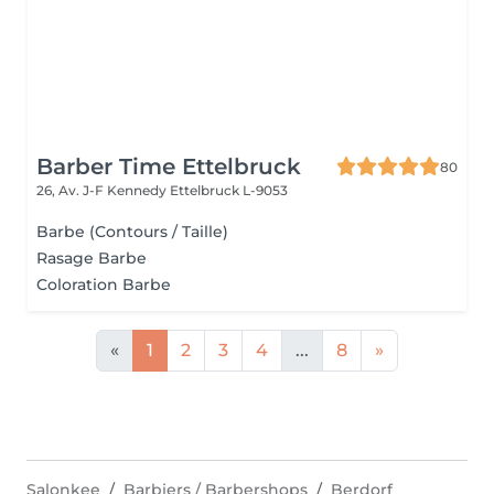
Barber Time Ettelbruck
80
26, Av. J-F Kennedy
Ettelbruck L-9053
Barbe (Contours / Taille)
Rasage Barbe
Coloration Barbe
«
1
2
3
4
...
8
»
Salonkee
Barbiers / Barbershops
Berdorf