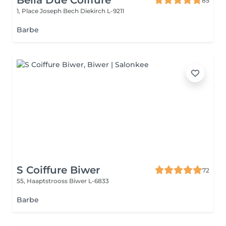
Bella Due Coiffure
85
1, Place Joseph Bech
Diekirch L-9211
Barbe
S Coiffure Biwer
72
55, Haaptstrooss
Biwer L-6833
Barbe