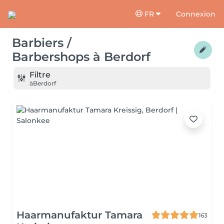
FR
Connexion
Barbiers /
Barbershops
à
Berdorf
Filtre
à
Berdorf
Haarmanufaktur Tamara
163