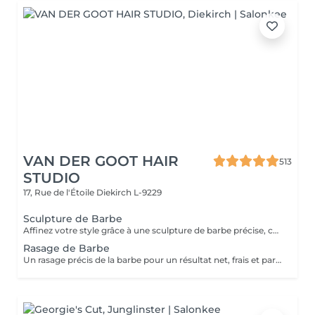
VAN DER GOOT HAIR
513
STUDIO
17, Rue de l'Étoile
Diekirch L-9229
Sculpture de Barbe
Affinez votre style grâce à une sculpture de barbe précise, conçue pour maintenir une barbe nette, équilibrée et parfaitement définie. Ce service comprend un travail minutieux de taille, de mise en forme et de contours afin de mettre en valeur la structure naturelle de votre visage.
Rasage de Barbe
Un rasage précis de la barbe pour un résultat net, frais et parfaitement soigné. La peau est laissée douce, lisse et parfaitement entretenue.