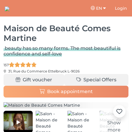
EN
Login
Maison de Beauté Comes
Martine
beauty has so many forms. The most beautiful is
confidence and self-love
157
31, Rue du Commerce
Ettelbruck L-9026
Gift voucher
Special Offers
Book appointment
Show
more