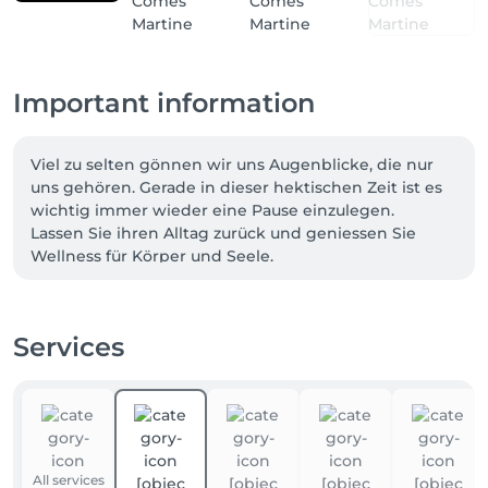
Important information
Viel zu selten gönnen wir uns Augenblicke, die nur 
uns gehören. Gerade in dieser hektischen Zeit ist es 
wichtig immer wieder eine Pause einzulegen.

Lassen Sie ihren Alltag zurück und geniessen Sie 
Wellness für Körper und Seele.

Bei allen Spa-Behandlungen verwenden wir von der 
Natur inspirierte Produkte aus wertvollen Zutaten.

Unser Sortiment überzeugt durch herausragende 
Services
Qualität und unsere vielseitigen Behandlungen 
werden individuell auf Ihre Bedürfnisse 
zugeschnitten.

«Bei uns steht der Mensch im Mittelpunkt jeder 
Behandlung» Martine Comes

All services
Wir sprechen luxemburgisch, Französisch, Deutsch, 