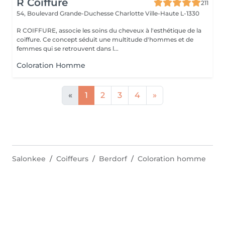
R Coiffure
211
54, Boulevard Grande-Duchesse Charlotte
Ville-Haute L-1330
R COIFFURE, associe les soins du cheveux à l'esthétique de la
coiffure. Ce concept séduit une multitude d'hommes et de
femmes qui se retrouvent dans l...
Coloration Homme
«
1
2
3
4
»
Salonkee
Coiffeurs
Berdorf
Coloration homme