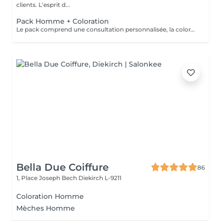
clients. L'esprit d...
Pack Homme + Coloration
Le pack comprend une consultation personnalisée, la coloration avec les produits LOREAL PROFESSIONNEL , shampooing et conditionneur spécifiques REDKEN , la coupe IGORANCE ( finitions sur cheveux secs) , les produits de styling REDKEN * Tarifs à titre indicatifs à confirmer après la consultation personnalisée établit auprès de votre coiffeur/stylist/spécialiste * La direction se réserve le droit d’apporter des modifications pour le bon fonctionnement du salon
Bella Due Coiffure
86
1, Place Joseph Bech
Diekirch L-9211
Coloration Homme
Mèches Homme