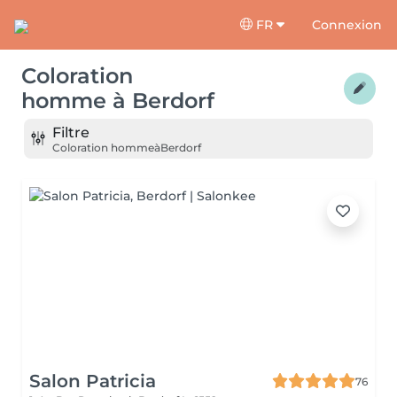
FR
Connexion
Coloration
homme
à
Berdorf
Filtre
Coloration homme
à
Berdorf
Salon Patricia
76