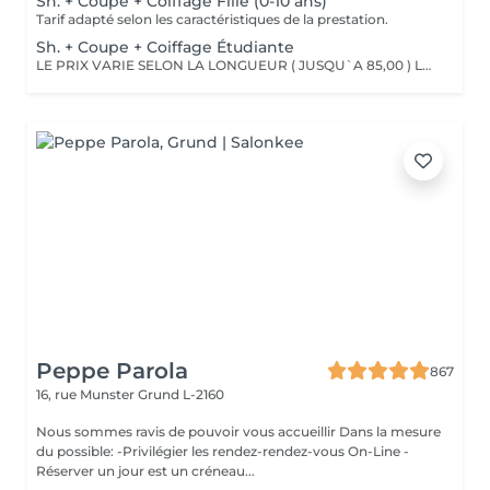
Sh. + Coupe + Coiffage Fille (0-10 ans)
Tarif adapté selon les caractéristiques de la prestation.
Sh. + Coupe + Coiffage Étudiante
LE PRIX VARIE SELON LA LONGUEUR ( JUSQU`A 85,00 ) Les remises sont valables uniquement mardi-mercredi-jeudi sur les prestations couleur, toner et balayage (-10%)
Peppe Parola
867
16, rue Munster
Grund L-2160
Nous sommes ravis de pouvoir vous accueillir Dans la mesure
du possible: -Privilégier les rendez-rendez-vous On-Line -
Réserver un jour est un créneau...