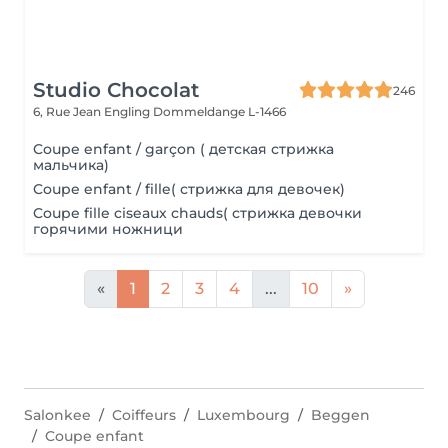
Studio Chocolat
246
6, Rue Jean Engling
Dommeldange L-1466
Coupe enfant / garçon ( детская стрижка
мальчика)
Coupe enfant / fille( стрижка для девочек)
Coupe fille ciseaux chauds( стрижка девочки
горячими ножници
«
1
2
3
4
...
10
»
Salonkee
Coiffeurs
Luxembourg
Beggen
Coupe enfant