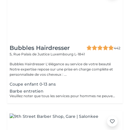
Bubbles Hairdresser
442
5, Rue Palais de Justice
Luxembourg L-1841
Bubbles Hairdresser L'élégance au service de votre beauté
Notre expertise repose sur une prise en charge complète et
personnalisée de vos cheveux : ...
Coupe enfant 0-13 ans
Barbe entretien
Veuillez noter que tous les services pour hommes ne peuvent PAS être réservés en ligne. Merci d'appeler ou de passer pour réserver ces derniers. Quiconque ne respecte pas cela et réserve un service pour femme à la place ou utilise le compte d'une femme pour bloquer du temps pour le service d'un homme sera bloqué de toutes les réservations futures.