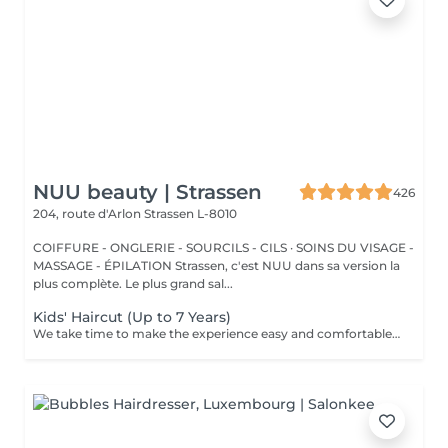
NUU beauty | Strassen
426
204, route d'Arlon
Strassen L-8010
COIFFURE - ONGLERIE - SOURCILS - CILS · SOINS DU VISAGE -
MASSAGE - ÉPILATION Strassen, c'est NUU dans sa version la
plus complète. Le plus grand sal...
Kids' Haircut (Up to 7 Years)
We take time to make the experience easy and comfortable, starting with a short talk to understand the look you want, followed by a careful cut.