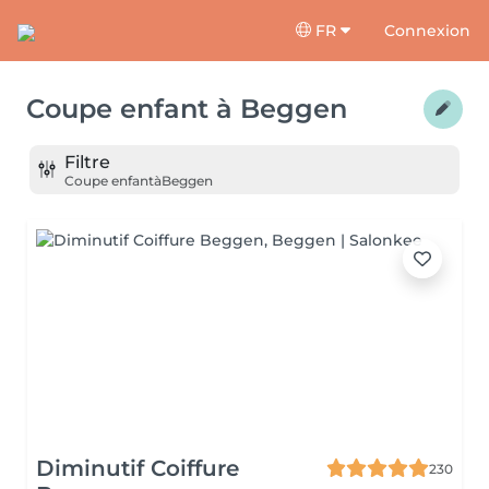
FR
Connexion
Coupe enfant
à
Beggen
Filtre
Coupe enfant
à
Beggen
Diminutif Coiffure
230