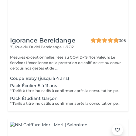
Igorance Bereldange
308
71, Rue du Bridel
Bereldange L-7212
Mesures exceptionnelles liées au COVID-19 Nos Valeurs Le
Service : L'excellence de la prestation de coiffure est au coeur
de tous nos gestes et de ...
Coupe Baby (jusqu'à 4 ans)
Pack Écolier 5 à 11 ans
* Tarifs à titre indicatifs à confirmer après la consultation personnalisée établit auprès de votre coiffeur/stylist/spécialiste * La direction se réserve le droit dapporter des modifications pour le bon fonctionnement du salon
Pack Étudiant Garçon
* Tarifs à titre indicatifs à confirmer après la consultation personnalisée établit auprès de votre coiffeur/stylist/spécialiste * La direction se réserve le droit dapporter des modifications pour le bon fonctionnement du salon