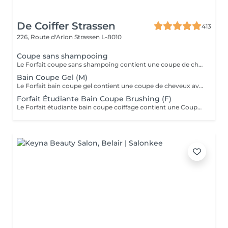
De Coiffer Strassen
413
226, Route d'Arlon
Strassen L-8010
Coupe sans shampooing
Le Forfait coupe sans shampoing contient une coupe de cheveux sans shampoing pour les étudiants. En cas de questions veuillez appeler au +352 26 35 02 89.
Bain Coupe Gel (M)
Le Forfait bain coupe gel contient une coupe de cheveux avec shampoing et l'application d'un produit de finition (Gel, Cire, Laque, etc.) pour les étudiants. En cas de questions veuillez appeler au +352 26 35 02 89.
Forfait Étudiante Bain Coupe Brushing (F)
Le Forfait étudiante bain coupe coiffage contient une Coupe et un Brushing pour les étudiantes. Dépendant de la longueur des cheveux, le prix peut varier. En cas de questions veuillez appeler au +352 26 35 02 89.