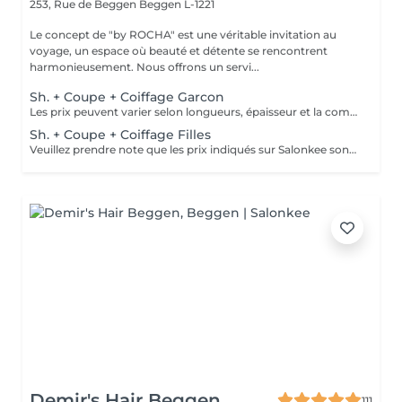
253, Rue de Beggen
Beggen L-1221
Le concept de "by ROCHA" est une véritable invitation au
voyage, un espace où beauté et détente se rencontrent
harmonieusement. Nous offrons un servi...
Sh. + Coupe + Coiffage Garcon
Les prix peuvent varier selon longueurs, épaisseur et la complexité du travail.
Sh. + Coupe + Coiffage Filles
Veuillez prendre note que les prix indiqués sur Salonkee sont communiqués à titre informatif et s'entendent de base. Ces derniers sont susceptibles de varier selon le diagnostic réalisé à votre arrivée au salon et l'expertise du professionnel à qui vous confiez votre beauté. Dans tous les cas, un devis précis vous sera proposé et toutes réalisations de prestations seront effectuées avec votre accord. Un grand merci d'avance pour votre compréhension. Au plaisir de vous revoir très vite.
Demir's Hair Beggen
111