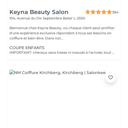
Keyna Beauty Salon
384
104, Avenue du Dix Septembre
Belair L-2550
Bienvenue chez Keyna Beauty, où chaque client peut profiter
d'une expérience exclusive répondant à tous ses besoins en
coiffure et bien-être. Dans not...
COUPE ENFANTS
IMPORTANT: cheveux sans tresse ni noeuds à l'arrivée; tout noeuds ou tressage entraîne l'annulation et 50% de la prestation est retenu. Veuillez noter que si un enfant arrive au salon avec des poux, nous ne pourrons pas procéder à la coupe de cheveux pour des raisons de santé et de sécurité. Dans ce cas, le rendez-vous sera tout de même facturé en raison de l'horaire réservé, afin de compenser la perte de chiffre d'affaires. Nous comprenons que cela peut être une situation difficile, et nous vous encourageons à vérifier les cheveux de votre enfant avant le rendez-vous. Merci de votre compréhension !