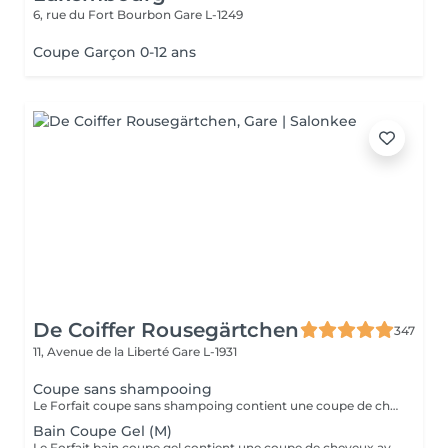
6, rue du Fort Bourbon
Gare L-1249
Coupe Garçon 0-12 ans
De Coiffer Rousegärtchen
347
11, Avenue de la Liberté
Gare L-1931
Coupe sans shampooing
Le Forfait coupe sans shampoing contient une coupe de cheveux sans shampoing pour les étudiants. En cas de questions veuillez appeler au +352 26 35 02 89.
Bain Coupe Gel (M)
Le Forfait bain coupe gel contient une coupe de cheveux avec shampoing et l'application d'un produit de finition (Gel, Cire, Laque, etc.) pour les étudiants. En cas de questions veuillez appeler au +352 26 35 02 89.