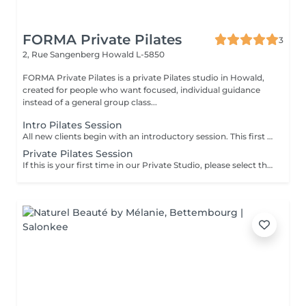
FORMA Private Pilates
3
2, Rue Sangenberg
Howald L-5850
FORMA Private Pilates is a private Pilates studio in Howald,
created for people who want focused, individual guidance
instead of a general group class...
Intro Pilates Session
All new clients begin with an introductory session. This first session allows us to understand how your body moves and establish a clear starting point before moving into regular training. What this includes - discussion of your lifestyle, movement history, and goals - initial posture and movement assessment - introduction to key Pilates principles and exercises - guidance on how to build a consistent and appropriate training schedule Following this session, we recommend a regular weekly structure based on your needs and goals.
Private Pilates Session
If this is your first time in our Private Studio, please select the Intro session instead.