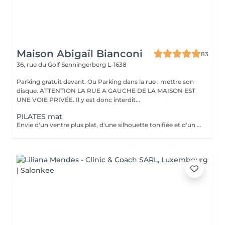
Maison Abigaïl Bianconi
83
36, rue du Golf
Senningerberg L-1638
Parking gratuit devant. Ou Parking dans la rue : mettre son
disque. ATTENTION LA RUE A GAUCHE DE LA MAISON EST
UNE VOIE PRIVÉE. Il y est donc interdit...
PILATES mat
Envie d'un ventre plus plat, d'une silhouette tonifiée et d'un regain d'énergie ? Rejoignez mon cours de Pilates Mat en petit groupe ! Chaque séance vous fait travailler les abdominaux profonds, améliore votre posture, soulage le mal de dos et sculpte votre corps efficacement. Avec seulement 5 places disponibles, vous profitez d'un suivi personnalisé et de corrections adaptées pour maximiser vos résultats. Merci de prévoir l'appoint en espèces. 36 rue du Golf L-1638 Senningerberg Parking gratuit Toute réservation non honorée est due. Toute réservation non annulée 48h avant est due.