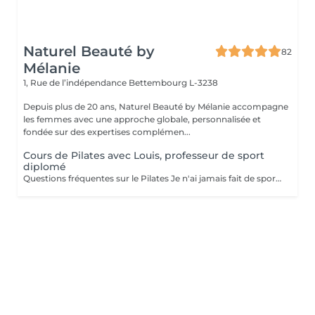
Naturel Beauté by
82
Mélanie
1, Rue de l’indépendance
Bettembourg L-3238
Depuis plus de 20 ans, Naturel Beauté by Mélanie accompagne
les femmes avec une approche globale, personnalisée et
fondée sur des expertises complémen...
Cours de Pilates avec Louis, professeur de sport
diplomé
Questions fréquentes sur le Pilates Je n'ai jamais fait de sport, puis-je quand même commencer le Pilates ? Oui, absolument ! Le Pilates est une méthode douce et progressive. Chaque mouvement peut être adapté à votre niveau, que vous soyez débutante ou que vous repreniez après une longue pause. Le Pilates est-il adapté à la ménopause ? Oui, le Pilates est particulièrement recommandé pendant la ménopause. Il aide à préserver la masse musculaire, renforce le plancher pelvien, améliore la posture et soulage les douleurs articulaires. Il contribue aussi à mieux gérer le stress et les variations d'humeur. Est-ce que je vais transpirer ou perdre du poids avec le Pilates ? Le Pilates ne fait pas transpirer comme un cours de cardio, mais il tonifie en profondeur, affine la silhouette, améliore le métabolisme et vous aide à vous sentir plus légère, plus dynamique et plus à l'aise dans votre corps. Combien de personnes par cours ? Maximum 8 personnes. Je tiens à proposer un encadrement personnalisé, dans une ambiance conviviale et bienveillante. Que dois-je apporter pour le cours ? Une tenue confortable, une bouteille d'eau, un tapis et c'est tout ! Le matériel (ballons, élastiques...) est fourni. Témoignage d'une cliente Elles en parlent le mieux "À 52 ans, je cherchais une activité pour me remettre en mouvement sans me blesser. Les cours de Pilates avec Mélanie ont changé ma relation à mon corps. Je me tiens plus droite, j'ai moins mal au dos, et surtout je me sens bien dans ma peau. Merci pour ta douceur et ta bienveillance à chaque séance." Envie d'essayer ? Les cours , d'une durée de 50 minutes,ont lieu au Centre Naturel Beauté by Mélanie avec Louis professeur de sport diplomé Les mardis à 18h Les jeudi à 14h Les samedis à 9h