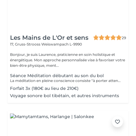
Les Mains de L'Or et sens
29
17, Gruss-Strooss
Weiswampach L-9990
Bonjour, je suis Laurence, praticienne en soin holistique et
énergétique. Mon approche personnalisée vise à favoriser votre
bien-être physique, ment...
Séance Méditation débutant au son du bol
La méditation en pleine conscience consiste "à porter attention à ce qui se passe, à l'instant où cela se passe et rien d'autre". Un précepte simple qui est pourtant difficile à mettre en uvre tant les pensées défilent sans cesse à l'esprit et peuvent nous épuiser lorsqu'elles sont orientées à ruminer des épisodes passés de notre vie, à résoudre les problèmes pratiques, ou à anticiper les échéances à venir. L'objectif de la méditation est de faire en sorte que ces pensées "perdent de leur puissance" durant un temps choisi. Les pensées deviennent un objet d'observation et peuvent être réinterrogées afin de sortir du mode pilotage automatique. Nous devenons ainsi plus conscients de notre propre vie.
Forfait 3x (180€ au lieu de 210€)
Voyage sonore bol tibétain, et autres instruments