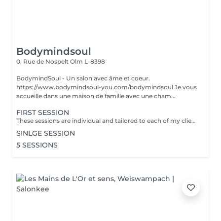
Bodymindsoul
0, Rue de Nospelt
Olm L-8398
BodymindSoul - Un salon avec âme et coeur.
https://www.bodymindsoul-you.com/bodymindsoul Je vous
accueille dans une maison de famille avec une cham...
FIRST SESSION
These sessions are individual and tailored to each of my clients, as we all have lived our own unique stories and have more to discover. Whether you're feeling low on courage, lost in your path, lacking focus and concentration, disconnected from your body, overwhelmed by fears that dictate your life, or constantly comparing yourself to others, these sessions are designed to assist you on your journey. Together, we find tools to restore emotional balance, achieve inner peace, and work towards your personal goals. How? -Breathing techniques - Visualisation - Specific moves - Reconnecting to your body - Self-reflection Each of the session is : - Language of your choice: English, French, German, Luxembourgish - 45-60 minutes - Structure: Recapping / Exchange & 15-30min Practice / Closing + Defining homework - Via zoom (if you dont have zoom we find an other solution) - Is confidential
SINLGE SESSION
5 SESSIONS